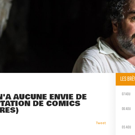
LES BR
07 AOU
'A AUCUNE ENVIE DE
PTATION DE COMICS
RES)
06 AOU
Tweet
05 AOU