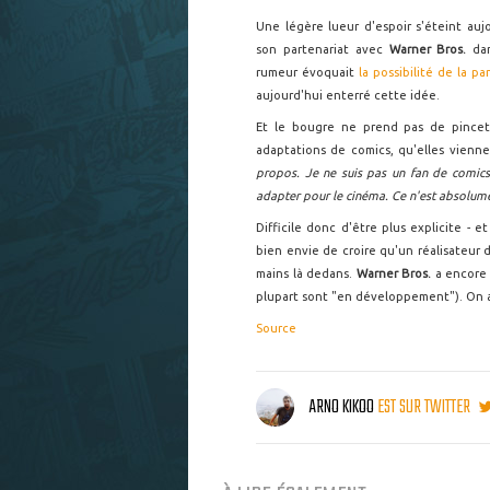
Une légère lueur d'espoir s'éteint au
son partenariat avec
Warner Bros.
da
rumeur évoquait
la possibilité de la p
aujourd'hui enterré cette idée.
Et le bougre ne prend pas de pincett
adaptations de comics, qu'elles vien
propos. Je ne suis pas un fan de comics,
adapter pour le cinéma. Ce n'est absolume
Difficile donc d'être plus explicite - 
bien envie de croire qu'un réalisateu
mains là dedans.
Warner Bros.
a encore 
plupart sont "en développement"). On a
Source
ARNO KIKOO
EST SUR TWITTER