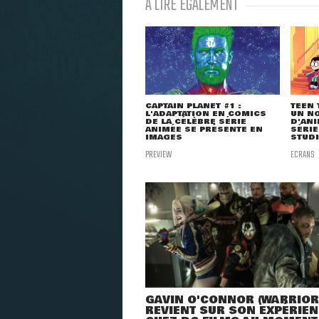
À LIRE ÉGALEMENT
CAPTAIN PLANET #1 :
TEEN 
L'ADAPTATION EN COMICS
UN NO
DE LA CÉLÈBRE SÉRIE
D'ANI
ANIMÉE SE PRÉSENTE EN
SÉRIE
IMAGES
STUDI
PREVIEW
ECRANS
GAVIN O'CONNOR (WARRIOR
REVIENT SUR SON EXPÉRIE