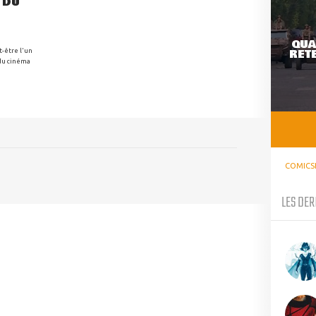
 DU
QUA
RETE
t-être l'un
 du cinéma
COMICS
LES DER