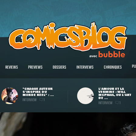
PL
REVIEWS
PREVIEWS
DOSSIERS
INTERVIEWS
CHRONIQUES
"CHAQUE AUTEUR
L'AMOUR ET LA
S'INSPIRE DU
VERMINE : WILL
MONDE RÉEL" : ...
MCPHAIL, OU L'ART
DE ...
INTERVIEW
1
INTERVIEW
1