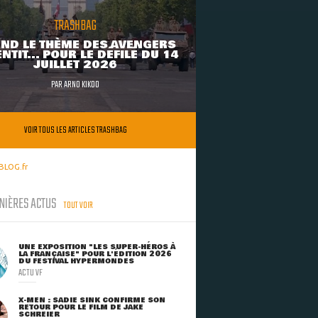
TRASHBAG
ND LE THÈME DES AVENGERS
NTIT... POUR LE DÉFILÉ DU 14
JUILLET 2026
PAR
ARNO KIKOO
VOIR TOUS LES ARTICLES TRASHBAG
BLOG.fr
NIÈRES ACTUS
TOUT VOIR
UNE EXPOSITION "LES SUPER-HÉROS À
LA FRANÇAISE" POUR L'ÉDITION 2026
DU FESTIVAL HYPERMONDES
ACTU VF
X-MEN : SADIE SINK CONFIRME SON
RETOUR POUR LE FILM DE JAKE
SCHREIER