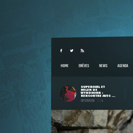
HOME
BRÈVES
NEWS
AGENDA
SUPERGIRL ET
HELEN DE
WYNDHORN :
RENCONTRE AVEC ...
INTERVIEW
4