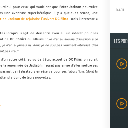
jourd'hui pour ceux qui voulaient que
Peter Jackson
poursuive
04 AOU
ns une aventure super-héroïque. Il y a quelques temps, une
art de
Jackson
de rejoindre l'univers
DC Films
- mais l'intéressé a
es lorsqu'il s'agit de démentir avoir eu un intérêt pour les
LES PO
nent de
DC Comics
ou ailleurs : "
Je n'ai eu aucune discussion à ce
 je n'en ai jamais lu, donc je ne suis pas vraiment intéressé d'en
nt pas vrai."
et d'un autre côté, au vu de l'état actuel de
DC Films
, on aurait
r de la renommée de
Jackson
n'aurait pas envie d'aller mettre ses
pas mal de réalisateurs en réserve pour ses futurs films (dont la
ttendra donc de leurs nouvelles.