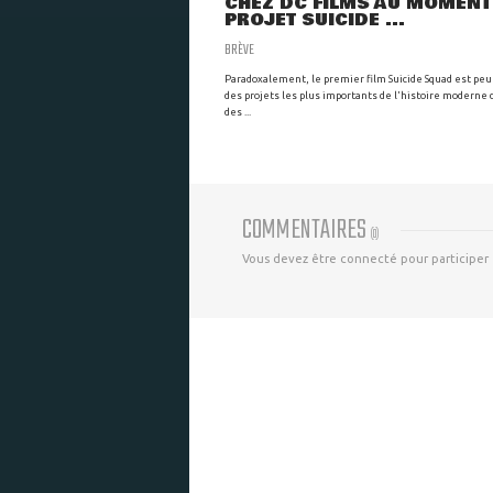
CHEZ DC FILMS AU MOMENT
PROJET SUICIDE ...
BRÈVE
Paradoxalement, le premier film Suicide Squad est peu
des projets les plus importants de l'histoire moderne
des ...
COMMENTAIRES
(
0
)
Vous devez être connecté pour participer