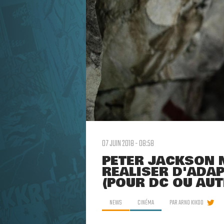
07 JUIN 2018 - 08:58
PETER JACKSON N
RÉALISER D'ADA
(POUR DC OU AUT
NEWS
CINÉMA
PAR
ARNO KIKOO