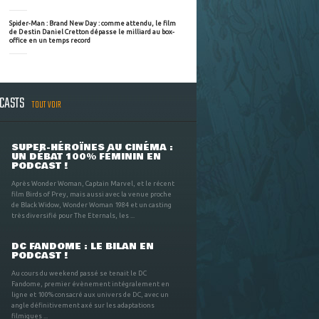
Spider-Man : Brand New Day : comme attendu, le film
de Destin Daniel Cretton dépasse le milliard au box-
office en un temps record
DCASTS
TOUT VOIR
SUPER-HÉROÏNES AU CINÉMA :
UN DÉBAT 100% FÉMININ EN
PODCAST !
Après Wonder Woman, Captain Marvel, et le récent
film Birds of Prey, mais aussi avec la venue proche
de Black Widow, Wonder Woman 1984 et un casting
très diversifié pour The Eternals, les ...
DC FANDOME : LE BILAN EN
PODCAST !
Au cours du weekend passé se tenait le DC
Fandome, premier évènement intégralement en
ligne et 100% consacré aux univers de DC, avec un
angle définitivement axé sur les adaptations
filmiques ...