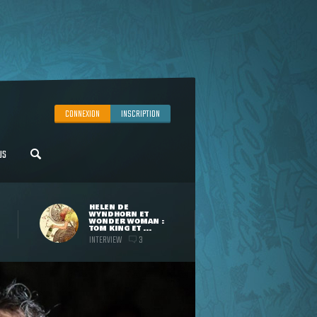
CONNEXION
INSCRIPTION
US
HELEN DE
WYNDHORN ET
WONDER WOMAN :
TOM KING ET ...
INTERVIEW
3