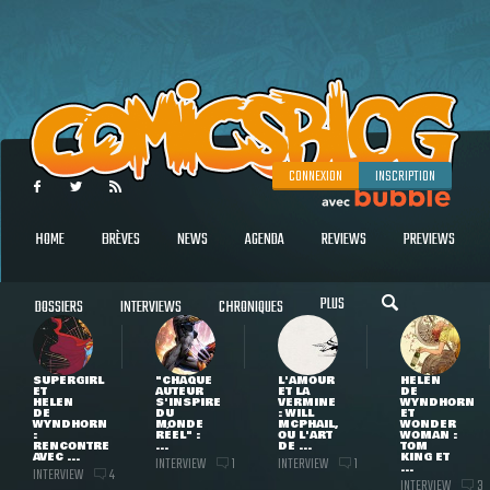
CONNEXION
INSCRIPTION
HOME
BRÈVES
NEWS
AGENDA
REVIEWS
PREVIEWS
PLUS
DOSSIERS
INTERVIEWS
CHRONIQUES
SUPERGIRL
"CHAQUE
L'AMOUR
HELEN
ET
AUTEUR
ET LA
DE
HELEN
S'INSPIRE
VERMINE
WYNDHORN
DE
DU
: WILL
ET
WYNDHORN
MONDE
MCPHAIL,
WONDER
:
RÉEL" :
OU L'ART
WOMAN :
RENCONTRE
...
DE ...
TOM
AVEC ...
KING ET
INTERVIEW
INTERVIEW
1
1
...
INTERVIEW
4
INTERVIEW
3