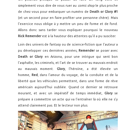
simplement vous dire de vous ruer au
comic shop
le plus proche
de chez vous pour embarquer un numéro de
Death or Glory #1
(et un second pour en faire profiter une personne chère). Mais
l'exercice nous oblige à y mettre un peu de forme et de fond.
Allons donc sans tarder vous expliquer pourquoi le nouveau
Rick Remender
est à la hauteur des attentes qu'il a pu susciter.
Loin des univers de fantasy ou de science-fiction que l'auteur a
pu développer ces dernières années,
Remender
se poser avec
Death or Glory
en Arizona, pour une intrigue qui sent bon
l'asphalte, les criminels, et l'art de se trouver au mauvais endroit
au mauvais moment.
Glory
, l'héroïne, a été élevée un
homme,
Red
,
dans l'amour du voyage, de la conduite et de la
liberté que les véhicules permettent, dans une forme de rêve
américain aujourd'hui oubliée. Quand ce dernier se retrouve
mourant, et avec un impératif de temps immédiat,
Glory
se
prépare à commettre un acte qui va l'entraîner là où elle ne s'y
attend clairement pas. Et le lecteur non plus.