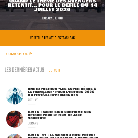
QUAND LE THÈME DES AVENGERS
RETENTIT... POUR LE DÉFILÉ DU 14
JUILLET 2026
PAR
ARNO KIKOO
VOIR TOUS LES ARTICLES TRASHBAG
COMICSBLOG.fr
LES DERNIÈRES ACTUS
TOUT VOIR
UNE EXPOSITION "LES SUPER-HÉROS À
LA FRANÇAISE" POUR L'ÉDITION 2026
DU FESTIVAL HYPERMONDES
ACTU VF
X-MEN : SADIE SINK CONFIRME SON
RETOUR POUR LE FILM DE JAKE
SCHREIER
ECRANS
X-MEN '97 : LA SAISON 3 BIEN PRÉVUE