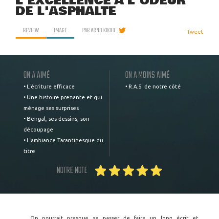
L'EXCELLENCE A L'ODEUR
DE L'ASPHALTE
REVIEW
IMAGE
PAR
ARNO KIKOO
Tweet
ON A AIMÉ
ON A MOINS AIMÉ
• L'écriture efficace
• R.A.S. de notre côté
• Une histoire prenante et qui
ménage ses surprises
• Bengal, ses dessins, son
découpage
• L'ambiance Tarantinesque du
titre
NOTRE NOTE
On pourrait presque se passer de faire un long écrit et