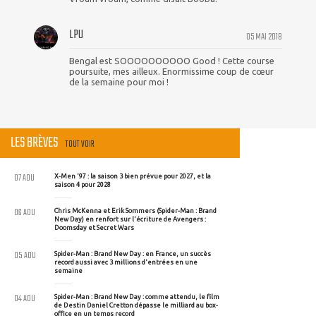
LPU
05 MAI 2018
Bengal est SOOOOOOOOOO Good ! Cette course
poursuite, mes ailleux. Enormissime coup de cœur
de la semaine pour moi !
LES BRÈVES
TOUT VOIR
07 AOU
X-Men '97 : la saison 3 bien prévue pour 2027, et la
saison 4 pour 2028
06 AOU
Chris McKenna et Erik Sommers (Spider-Man : Brand
New Day) en renfort sur l'écriture de Avengers :
Doomsday et Secret Wars
05 AOU
Spider-Man : Brand New Day : en France, un succès
record aussi avec 3 millions d'entrées en une
semaine
04 AOU
Spider-Man : Brand New Day : comme attendu, le film
de Destin Daniel Cretton dépasse le milliard au box-
office en un temps record