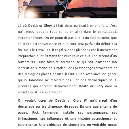
Là où
Death or Glory #1
fait donc particulièrement fort, c'est
qu'il nous rappelle tout ce qu'on aime dans le
comic book
,
instantanément. On ne pourrait pas dire, à un seul numéro, que
l'histoire est renversante et que tout sera parfait du début à la
fin. Mais le travail de
Bengal
sur ses planches est franchement
irréprochable, et
Remender
assure tout ce que l'on attend d'un
numéro #1 : une histoire accrocheuse qui sait emmener son
lecteur de surprise en surprise ; des personnages attachants et
des dialogues placés comme il faut ; une ambiance de genre
qu'un Tarantino ne renierait pas ; et des thématiques sous-
jacentes qui ancrent définitivement
Death or Glory
dans la
société qu'il l'a vue émerger.
On voulait titrer de Death or Glory #1 qu'il s'agit d'un
démarrage sur les chapeaux de roues. En une quarantaine de
pages, Rick Remender installe ses personnages, ses
thématiques, ses influences et une histoire accrocheuse et
surprenante. Une ambiance de cinéma bis, en véritable amour