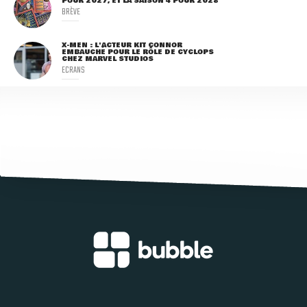
POUR 2027, ET LA SAISON 4 POUR 2028
BRÈVE
X-MEN : L'ACTEUR KIT CONNOR
EMBAUCHÉ POUR LE RÔLE DE CYCLOPS
CHEZ MARVEL STUDIOS
ECRANS