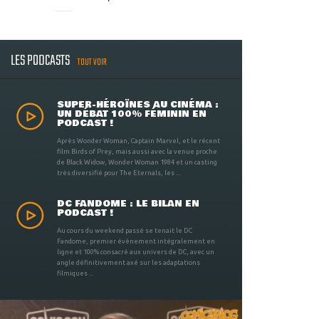
LES PODCASTS
TOUT VOIR
SUPER-HÉROÏNES AU CINÉMA :
UN DÉBAT 100% FÉMININ EN
PODCAST !
Après Wonder Woman, Captain Marvel, et le récent
film Birds of Prey, mais aussi avec la venue proche
de Black Widow, Wonder Woman 1984 et un casting
très diversifié pour The Eternals, les ...
DC FANDOME : LE BILAN EN
PODCAST !
Au cours du weekend passé se tenait le DC
Fandome, premier évènement intégralement en
ligne et 100% consacré aux univers de DC, avec un
angle définitivement axé sur les adaptations
filmiques ...