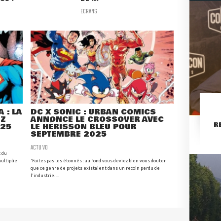
ECRANS
 : LA
DC X SONIC : URBAN COMICS
EZ
ANNONCE LE CROSSOVER AVEC
R
025
LE HÉRISSON BLEU POUR
SEPTEMBRE 2025
ACTU VO
t du
ultiplie
'Faites pas les étonnés : au fond vous deviez bien vous douter
que ce genre de projets existaient dans un recoin perdu de
l'industrie. ...