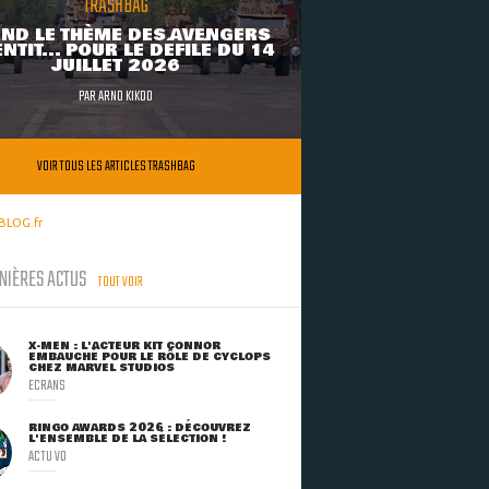
TRASHBAG
ND LE THÈME DES AVENGERS
NTIT... POUR LE DÉFILÉ DU 14
JUILLET 2026
PAR
ARNO KIKOO
VOIR TOUS LES ARTICLES TRASHBAG
BLOG.fr
NIÈRES ACTUS
TOUT VOIR
X-MEN : L'ACTEUR KIT CONNOR
EMBAUCHÉ POUR LE RÔLE DE CYCLOPS
CHEZ MARVEL STUDIOS
ECRANS
RINGO AWARDS 2026 : DÉCOUVREZ
L'ENSEMBLE DE LA SÉLECTION !
ACTU VO