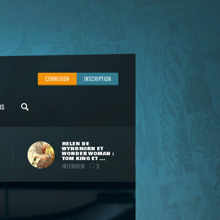
CONNEXION
INSCRIPTION
US
HELEN DE
WYNDHORN ET
WONDER WOMAN :
TOM KING ET ...
INTERVIEW
3