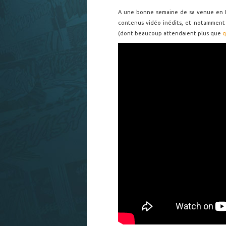
A une bonne semaine de sa venue en 
contenus vidéo inédits, et notamment
(dont beaucoup attendaient plus que
q