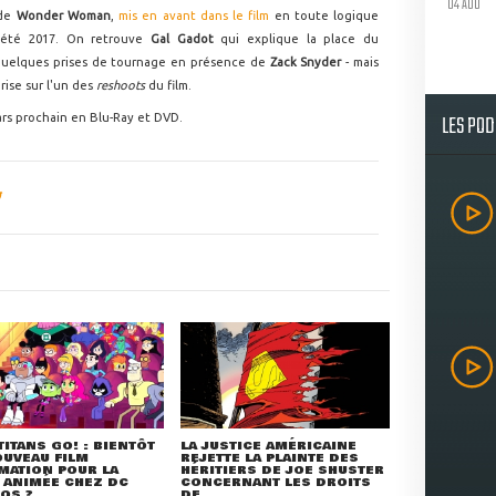
04 AOU
 de
Wonder Woman
,
mis en avant dans le film
en toute logique
l'été 2017. On retrouve
Gal Gadot
qui explique la place du
 quelques prises de tournage en présence de
Zack Snyder
- mais
ise sur l'un des
reshoots
du film.
LES PO
mars prochain en Blu-Ray et DVD.
TITANS GO! : BIENTÔT
LA JUSTICE AMÉRICAINE
UVEAU FILM
REJETTE LA PLAINTE DES
MATION POUR LA
HÉRITIERS DE JOE SHUSTER
 ANIMÉE CHEZ DC
CONCERNANT LES DROITS
OS ?
DE ...