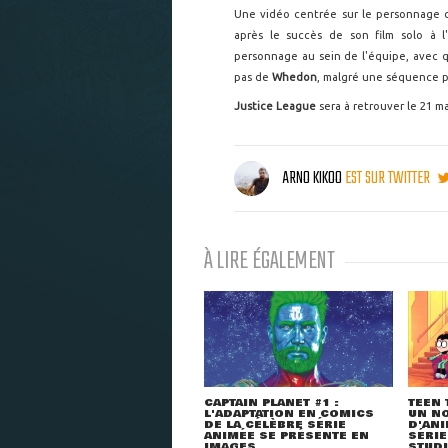
Une vidéo centrée sur le personnage
après le succès de son film solo à 
personnage au sein de l'équipe, avec
pas de
Whedon
, malgré une séquence pr
Justice League
sera à retrouver le 21 
ARNO KIKOO
EST SUR TWITTER
À LIRE ÉGALEMENT
CAPTAIN PLANET #1 :
TEEN 
L'ADAPTATION EN COMICS
UN NO
DE LA CÉLÈBRE SÉRIE
D'ANI
ANIMÉE SE PRÉSENTE EN
SÉRIE
IMAGES
STUDI