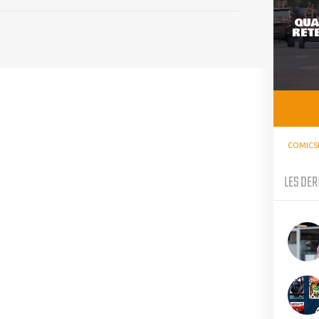
QUA
RETE
COMICS
LES DER