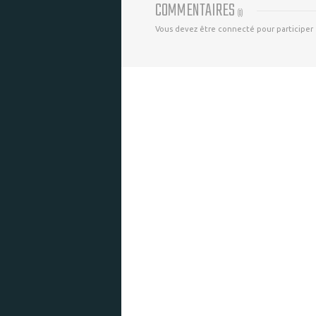
COMMENTAIRES
(
0
)
Vous devez être connecté pour participer