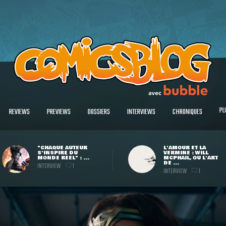
PL
REVIEWS
PREVIEWS
DOSSIERS
INTERVIEWS
CHRONIQUES
"CHAQUE AUTEUR
L'AMOUR ET LA
S'INSPIRE DU
VERMINE : WILL
MONDE RÉEL" : ...
MCPHAIL, OU L'ART
DE ...
INTERVIEW
1
INTERVIEW
1