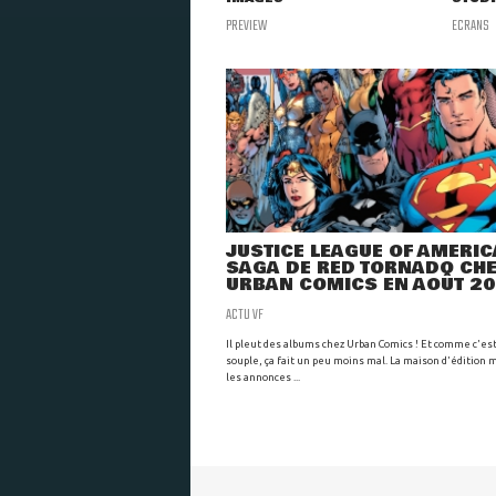
PREVIEW
ECRANS
JUSTICE LEAGUE OF AMERICA
SAGA DE RED TORNADO CH
URBAN COMICS EN AOÛT 2
ACTU VF
Il pleut des albums chez Urban Comics ! Et comme c'es
souple, ça fait un peu moins mal. La maison d'édition m
les annonces ...