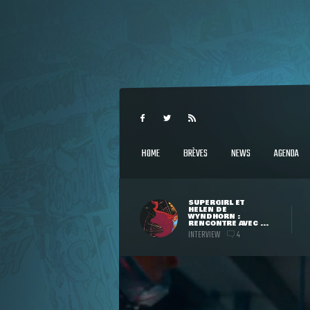
HOME
BRÈVES
NEWS
AGENDA
SUPERGIRL ET
HELEN DE
WYNDHORN :
RENCONTRE AVEC ...
INTERVIEW
4