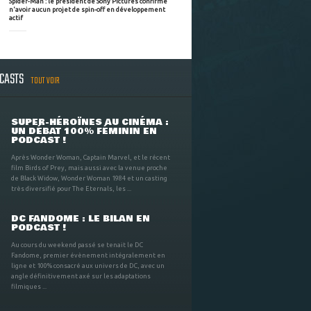
Spider-Man : le président de Sony Pictures confirme
n'avoir aucun projet de spin-off en développement
actif
DCASTS
TOUT VOIR
SUPER-HÉROÏNES AU CINÉMA :
UN DÉBAT 100% FÉMININ EN
PODCAST !
Après Wonder Woman, Captain Marvel, et le récent
film Birds of Prey, mais aussi avec la venue proche
de Black Widow, Wonder Woman 1984 et un casting
très diversifié pour The Eternals, les ...
DC FANDOME : LE BILAN EN
PODCAST !
Au cours du weekend passé se tenait le DC
Fandome, premier évènement intégralement en
ligne et 100% consacré aux univers de DC, avec un
angle définitivement axé sur les adaptations
filmiques ...