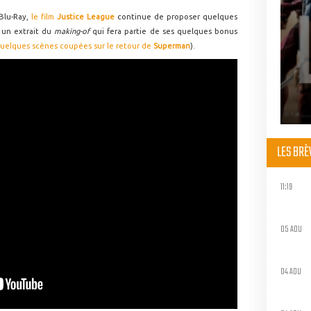
Blu-Ray,
le film
Justice League
continue de proposer quelques
 un extrait du
making-of
qui fera partie de ses quelques bonus
uelques scènes coupées sur le retour de
Superman
).
LES BR
11:19
05 AOU
04 AOU