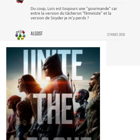
Du coup, Loïs est toujours une "gourmande" car
entre la version du tâcheron "féministe" et la
version de Snyder je m'y perds ?
ALGOST
12 MARS 2018
Zack, why u do dis, I cri evrytiem...