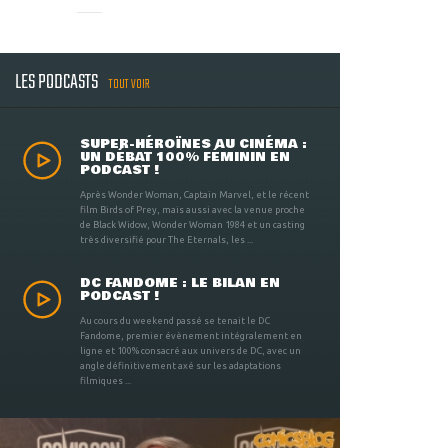
LES PODCASTS
TOUT VOIR
SUPER-HÉROÏNES AU CINÉMA :
UN DÉBAT 100% FÉMININ EN
PODCAST !
Après Wonder Woman, Captain Marvel, et le récent
film Birds of Prey, mais aussi avec la venue proche
de Black Widow, Wonder Woman 1984 et un casting
très diversifié pour The Eternals, les ...
DC FANDOME : LE BILAN EN
PODCAST !
Au cours du weekend passé se tenait le DC
Fandome, premier évènement intégralement en
ligne et 100% consacré aux univers de DC, avec un
angle définitivement axé sur les adaptations
filmiques ...