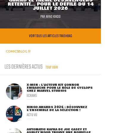
QUAND LE THÈME DES AVENGERS
RETENTIT... POUR LE DÉFILÉ DU 14
JUILLET 2026
PAR
ARNO KIKOO
VOIR TOUS LES ARTICLES TRASHBAG
COMICSBLOG.fr
LES DERNIÈRES ACTUS
TOUT VOIR
X-MEN : L'ACTEUR KIT CONNOR
EMBAUCHÉ POUR LE RÔLE DE CYCLOPS
CHEZ MARVEL STUDIOS
ECRANS
RINGO AWARDS 2026 : DÉCOUVREZ
L'ENSEMBLE DE LA SÉLECTION !
ACTU VO
AUTOMATIC KAFKA DE JOE CASEY ET
ASHLEY WOOD TROUVE UNE NOUVELLE