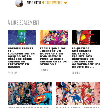
ARNO KIKOO
EST SUR TWITTER
À LIRE ÉGALEMENT
CAPTAIN PLANET
TEEN TITANS GO!
LA JUSTICE
#1 :
: BIENTÔT UN
AMÉRICAINE
L'ADAPTATION EN
NOUVEAU FILM
REJETTE LA
COMICS DE LA
D'ANIMATION
PLAINTE DES
CÉLÈBRE SÉRIE
POUR LA SÉRIE
HÉRITIERS DE
ANIMÉE SE
ANIMÉE CHEZ DC
JOE SHUSTER
PRÉSENTE EN
STUDIOS ?
CONCERNANT LES
IMAGES
DROITS DE ...
ECRANS
PREVIEW
ECRANS