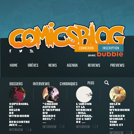
CONNEXION
INSCRIPTION
HOME
BRÈVES
NEWS
AGENDA
REVIEWS
PREVIEWS
PLUS
DOSSIERS
INTERVIEWS
CHRONIQUES
SUPERGIRL
"CHAQUE
L'AMOUR
HELEN
ET
AUTEUR
ET LA
DE
HELEN
S'INSPIRE
VERMINE
WYNDHORN
DE
DU
: WILL
ET
WYNDHORN
MONDE
MCPHAIL,
WONDER
:
RÉEL" :
OU L'ART
WOMAN :
RENCONTRE
...
DE ...
TOM
AVEC ...
KING ET
INTERVIEW
INTERVIEW
1
1
...
INTERVIEW
4
INTERVIEW
3