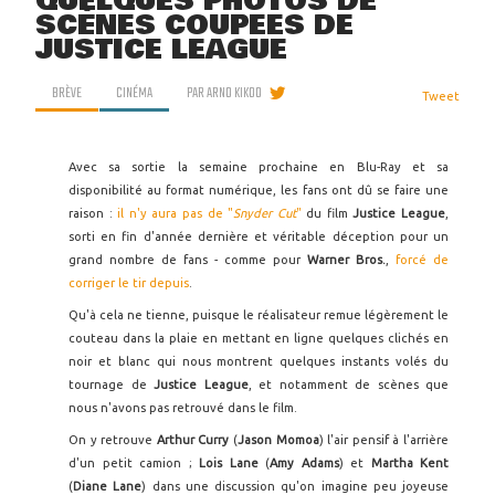
QUELQUES PHOTOS DE
SCÈNES COUPÉES DE
JUSTICE LEAGUE
BRÈVE
CINÉMA
PAR
ARNO KIKOO
Tweet
Avec sa sortie la semaine prochaine en Blu-Ray et sa
disponibilité au format numérique, les fans ont dû se faire une
raison :
il n'y aura pas de "
Snyder Cut
"
du film
Justice League
,
sorti en fin d'année dernière et véritable déception pour un
grand nombre de fans - comme pour
Warner Bros.
,
forcé de
corriger le tir depuis
.
Qu'à cela ne tienne, puisque le réalisateur remue légèrement le
couteau dans la plaie en mettant en ligne quelques clichés en
noir et blanc qui nous montrent quelques instants volés du
tournage de
Justice League
, et notamment de scènes que
nous n'avons pas retrouvé dans le film.
On y retrouve
Arthur Curry
(
Jason Momoa
) l'air pensif à l'arrière
d'un petit camion ;
Lois Lane
(
Amy Adams
) et
Martha Kent
(
Diane Lane
) dans une discussion qu'on imagine peu joyeuse