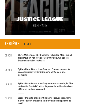
JUSTICE LEAGUE
FILM - 2017
LES BRÈVES
TOUT VOIR
06 AOU
Chris McKenna et Erik Sommers (Spider-Man : Brand
New Day) en renfort sur l'écriture de Avengers :
Doomsday et Secret Wars
05 AOU
Spider-Man : Brand New Day : en France, un succès
record aussi avec 3 millions d'entrées en une
semaine
04 AOU
Spider-Man : Brand New Day : comme attendu, le film
de Destin Daniel Cretton dépasse le milliard au box-
office en un temps record
04 AOU
Spider-Man : le président de Sony Pictures confirme
n'avoir aucun projet de spin-off en développement
actif