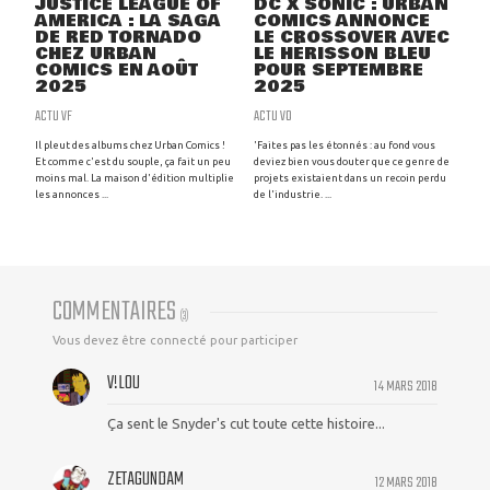
JUSTICE LEAGUE OF
DC X SONIC : URBAN
AMERICA : LA SAGA
COMICS ANNONCE
DE RED TORNADO
LE CROSSOVER AVEC
CHEZ URBAN
LE HÉRISSON BLEU
COMICS EN AOÛT
POUR SEPTEMBRE
2025
2025
ACTU VF
ACTU VO
Il pleut des albums chez Urban Comics !
'Faites pas les étonnés : au fond vous
Et comme c'est du souple, ça fait un peu
deviez bien vous douter que ce genre de
moins mal. La maison d'édition multiplie
projets existaient dans un recoin perdu
les annonces ...
de l'industrie. ...
COMMENTAIRES
(
3
)
Vous devez être connecté pour participer
V!L0U
14 MARS 2018
Ça sent le Snyder's cut toute cette histoire...
ZETAGUNDAM
12 MARS 2018