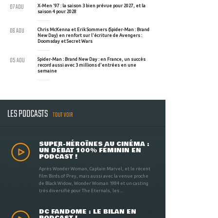
07 AOU
X-Men '97 : la saison 3 bien prévue pour 2027, et la
saison 4 pour 2028
06 AOU
Chris McKenna et Erik Sommers (Spider-Man : Brand
New Day) en renfort sur l'écriture de Avengers :
Doomsday et Secret Wars
05 AOU
Spider-Man : Brand New Day : en France, un succès
record aussi avec 3 millions d'entrées en une
semaine
LES PODCASTS
TOUT VOIR
SUPER-HÉROÏNES AU CINÉMA :
UN DÉBAT 100% FÉMININ EN
PODCAST !
Après Wonder Woman, Captain Marvel, et le récent
film Birds of Prey, mais aussi avec la venue proche
de Black Widow, Wonder Woman 1984 et un casting
très diversifié pour The Eternals, les ...
DC FANDOME : LE BILAN EN