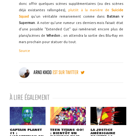
donc offrir quelques scènes supplémentaires (ou des scènes
déjà existantes rallongées),
plutôt à la manière de
Suicide
Squad
qu'un véritable remaniement comme dans
Batman v
Superman
. A noter qu'une rumeur ces derniers mois faisait état
d'une possible "Extended Cut" qui ramènerait encore plus de
plans/scènes de
Whedon
; on attendra la sortie des Blu-Ray en
mars prochain pour statuer du tout.
Source
ARNO KIKOO
EST SUR TWITTER
À LIRE ÉGALEMENT
CAPTAIN PLANET
TEEN TITANS GO!
LA JUSTICE
#1 :
: BIENTÔT UN
AMÉRICAINE