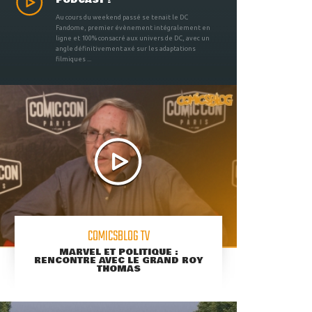
PODCAST !
Au cours du weekend passé se tenait le DC
Fandome, premier évènement intégralement en
ligne et 100% consacré aux univers de DC, avec un
angle définitivement axé sur les adaptations
filmiques ...
COMICSBLOG TV
MARVEL ET POLITIQUE :
RENCONTRE AVEC LE GRAND ROY
THOMAS