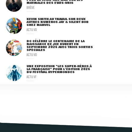
MATINALES DES ETATS-UNIS
BRÈVE
KEVIN SMITH AU TRAVAIL SUR DEUX
AUTRES NUMÉROS JAY & SILENT BOB
CHEZ MARVEL
ACTU VO
DC CÉLÈBRE LE CENTENAIRE DE LA
NAISSANCE DE JOE KUBERT EN
SEPTEMBRE 2026 AVEC TROIS SORTIES
SPÉCIALES
ACTU VO
UNE EXPOSITION "LES SUPER-HÉROS À
LA FRANÇAISE" POUR L'ÉDITION 2026
DU FESTIVAL HYPERMONDES
ACTU VF