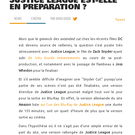
JUSTICE LEAGUE EST-ELLE
EN PRÉPARATION ?
NEWS
CINÉMA
PAR
ARNO KIKOO
Tweet
Alors que le gimmick des
extended cut
chez les récents films
DC
est devenu source de railleries, la question s'est posée très
sérieusement avec
Justice League
, le film de
Zack Snyder
ayant
subi
de très lourds remaniements
au cours de sa post-
production, et notamment avec le passage de flambeau à
Joss
Whedon
pour la finaliser.
Et s'il semble difficile d'imaginer une "Snyder Cut" puisqu'une
partie de ses scènes n'ont pas été finalisées, une version
étendue de
Justice League
pourrait malgré tout voir le jour
pour la sortie en Blu-Ray. En effet, la version allemande du site
Amazon
liste
sur l'un des Blu-Ray de
Justice League
une durée
de 135 minutes, soit un quart d'heure de plus que la version
sortie au cinéma.
Dans l'hypothèse où il ne s'agit pas d'une simple erreur de la
part du site, une version rallongée de
Justice League
pourra