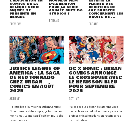
L'ADAPTATION EN
NOUVEAU FILM
REJETTE LA
COMICS DE LA
D'ANIMATION
PLAINTE DES
CÉLÈBRE SÉRIE
POUR LA SÉRIE
HÉRITIERS DE
ANIMÉE SE
ANIMÉE CHEZ DC
JOE SHUSTER
PRÉSENTE EN
STUDIOS ?
CONCERNANT LES
IMAGES
DROITS DE ...
ECRANS
PREVIEW
ECRANS
JUSTICE LEAGUE OF
DC X SONIC : URBAN
AMERICA : LA SAGA
COMICS ANNONCE
DE RED TORNADO
LE CROSSOVER AVEC
CHEZ URBAN
LE HÉRISSON BLEU
COMICS EN AOÛT
POUR SEPTEMBRE
2025
2025
ACTU VF
ACTU VO
Il pleut des albums chez Urban Comics !
'Faites pas les étonnés : au fond vous
Et comme c'est du souple, ça fait un peu
deviez bien vous douter que ce genre de
moins mal. La maison d'édition multiplie
projets existaient dans un recoin perdu
les annonces ...
de l'industrie. ...