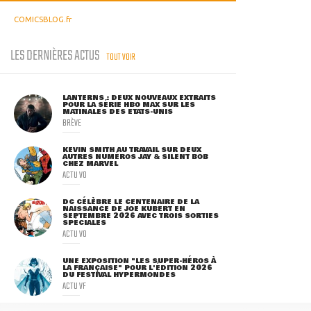
COMICSBLOG.fr
LES DERNIÈRES ACTUS
TOUT VOIR
LANTERNS : DEUX NOUVEAUX EXTRAITS
POUR LA SÉRIE HBO MAX SUR LES
MATINALES DES ETATS-UNIS
BRÈVE
KEVIN SMITH AU TRAVAIL SUR DEUX
AUTRES NUMÉROS JAY & SILENT BOB
CHEZ MARVEL
ACTU VO
DC CÉLÈBRE LE CENTENAIRE DE LA
NAISSANCE DE JOE KUBERT EN
SEPTEMBRE 2026 AVEC TROIS SORTIES
SPÉCIALES
ACTU VO
UNE EXPOSITION "LES SUPER-HÉROS À
LA FRANÇAISE" POUR L'ÉDITION 2026
DU FESTIVAL HYPERMONDES
ACTU VF