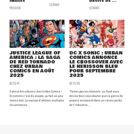
IMAGES
DROITS DE ...
ECRANS
PREVIEW
ECRANS
JUSTICE LEAGUE OF
DC X SONIC : URBAN
AMERICA : LA SAGA
COMICS ANNONCE
DE RED TORNADO
LE CROSSOVER AVEC
CHEZ URBAN
LE HÉRISSON BLEU
COMICS EN AOÛT
POUR SEPTEMBRE
2025
2025
ACTU VF
ACTU VO
Il pleut des albums chez Urban Comics !
'Faites pas les étonnés : au fond vous
Et comme c'est du souple, ça fait un peu
deviez bien vous douter que ce genre de
moins mal. La maison d'édition multiplie
projets existaient dans un recoin perdu
les annonces ...
de l'industrie. ...