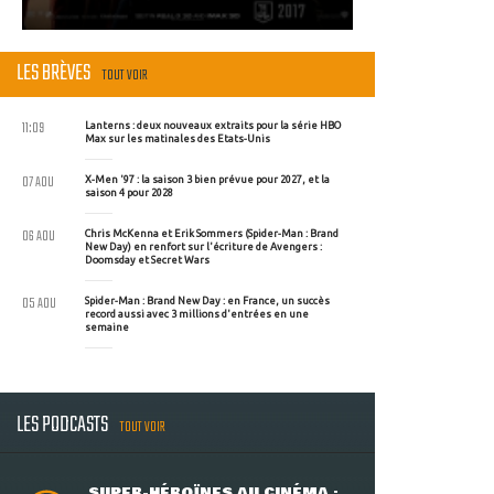
LES BRÈVES
TOUT VOIR
11:09
Lanterns : deux nouveaux extraits pour la série HBO
Max sur les matinales des Etats-Unis
07 AOU
X-Men '97 : la saison 3 bien prévue pour 2027, et la
saison 4 pour 2028
06 AOU
Chris McKenna et Erik Sommers (Spider-Man : Brand
New Day) en renfort sur l'écriture de Avengers :
Doomsday et Secret Wars
05 AOU
Spider-Man : Brand New Day : en France, un succès
record aussi avec 3 millions d'entrées en une
semaine
LES PODCASTS
TOUT VOIR
SUPER-HÉROÏNES AU CINÉMA :