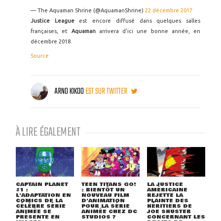
— The Aquaman Shrine (@AquamanShrine)
22 décembre 2017
Justice League
est encore diffusé dans quelques salles
françaises, et
Aquaman
arrivera d'ici une bonne année, en
décembre 2018.
Source
ARNO KIKOO
EST SUR TWITTER
À LIRE ÉGALEMENT
CAPTAIN PLANET
TEEN TITANS GO!
LA JUSTICE
#1 :
: BIENTÔT UN
AMÉRICAINE
L'ADAPTATION EN
NOUVEAU FILM
REJETTE LA
COMICS DE LA
D'ANIMATION
PLAINTE DES
CÉLÈBRE SÉRIE
POUR LA SÉRIE
HÉRITIERS DE
ANIMÉE SE
ANIMÉE CHEZ DC
JOE SHUSTER
PRÉSENTE EN
STUDIOS ?
CONCERNANT LES