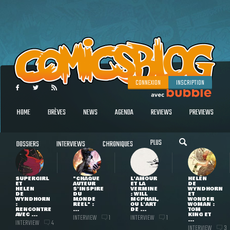
CONNEXION
INSCRIPTION
HOME
BRÈVES
NEWS
AGENDA
REVIEWS
PREVIEWS
PLUS
DOSSIERS
INTERVIEWS
CHRONIQUES
SUPERGIRL
"CHAQUE
L'AMOUR
HELEN
ET
AUTEUR
ET LA
DE
HELEN
S'INSPIRE
VERMINE
WYNDHORN
DE
DU
: WILL
ET
WYNDHORN
MONDE
MCPHAIL,
WONDER
:
RÉEL" :
OU L'ART
WOMAN :
RENCONTRE
...
DE ...
TOM
AVEC ...
KING ET
INTERVIEW
INTERVIEW
1
1
...
INTERVIEW
4
INTERVIEW
3