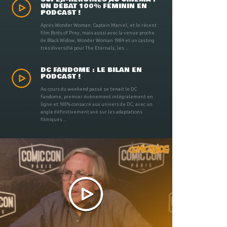
UN DÉBAT 100% FÉMININ EN
PODCAST !
Après Wonder Woman, Captain Marvel, et le récent
film Birds of Prey, mais aussi avec la venue proche
de Black Widow, Wonder Woman 1984 et un casting
très diversifié pour The Eternals, les ...
DC FANDOME : LE BILAN EN
PODCAST !
Au cours du weekend passé se tenait le DC
Fandome, premier évènement intégralement en
ligne et 100% consacré aux univers de DC, avec un
angle définitivement axé sur les adaptations
filmiques ...