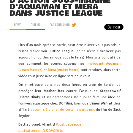
D'ACTION SOUS-MARINE
D'AQUAMAN ET MERA
DANS JUSTICE LEAGUE
NEWS
CINÉMA
PAR
ARNO KIKOO
Plus d'un mois après sa sortie, peut-être n'avez vous pas pris le
temps d'aller voir
Justice League
(et ce n'est clairement pas
aujourd'hui ou demain que vous le ferez). Mais si la curiosité de
voir comment les scènes sous-marines
impliquant
Aquaman
(
Jason Momoa
)
et
Mera
(
Amber Heard
)
sont rendues, alors cette
vidéo tout juste mise en ligne sera pour vous.
On y retrouve donc nos deux héros en train de tenter de
protéger leur
Mother Box
contre l'assaut de
Steppenwolf
(
Ciaran Hinds
) et ses paradémons. De quoi se faire une idée de
l'univers aquatique chez
DC Films
, bien que
James Wan
ait déjà
affirmé
vouloir s'éloigner de certains partis pris
du film de
Zack
Snyder
.
Battleground: Atlantis!
#JusticeLeague
pic.twitter.com/JJ2DW3f8Nu