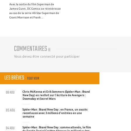
Avec la sortie du film Superman de
James Gunn, DC Comics se réintéresse
au cas de la série All-Star Superman de
Grant Morrison et Frank ...
COMMENTAIRES
(
0
)
Vous devez être connecté pour participer
LES BRÈVES
TOUT VOIR
06 AOU
Chris McKenna et Erik Sommers (Spider-Man : Brand
New Day) en renfort sur l'écriture de Avengers :
Doomsday et Secret Wars
05 AOU
Spider-Man : Brand New Day : en France, un succès
record aussi avec 3 millions d'entrées en une
semaine
04 AOU
Spider-Man : Brand New Day : comme attendu, le film
de Destin Daniel Cretton dépasse le milliard au box-