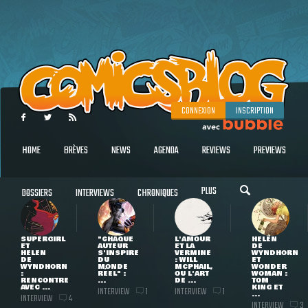
CONNEXION
INSCRIPTION
HOME
BRÈVES
NEWS
AGENDA
REVIEWS
PREVIEWS
PLUS
DOSSIERS
INTERVIEWS
CHRONIQUES
SUPERGIRL
"CHAQUE
L'AMOUR
HELEN
ET
AUTEUR
ET LA
DE
HELEN
S'INSPIRE
VERMINE
WYNDHORN
DE
DU
: WILL
ET
WYNDHORN
MONDE
MCPHAIL,
WONDER
:
RÉEL" :
OU L'ART
WOMAN :
RENCONTRE
...
DE ...
TOM
AVEC ...
KING ET
INTERVIEW
INTERVIEW
1
1
...
INTERVIEW
4
INTERVIEW
3