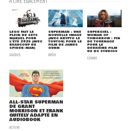
À LIRE ÉGALEMENT
LEGO FAIT LE
SUPERMAN : UNE
SUPERGIRL :
PLEIN DE SETS
NOUVELLE IMAGE
WOMAN OF
MARVEL POUR
(AVEC KRYPTO LE
TOMORROW : FIN
L'ÉTÉ 2025 (AVEC
TOUTOU) POUR LE
DE TOURNAGE
BEAUCOUP DE
FILM DE JAMES
POUR LE
SPIDER-MAN)
GUNN
DEUXIÈME FILM
DE DC STUDIOS
GOODIES
BRÈVE
ECRANS
ALL-STAR SUPERMAN
DE GRANT
MORRISON ET FRANK
QUITELY ADAPTÉ EN
AUDIOBOOK
ACTU VO