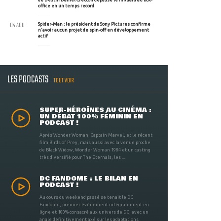
office en un temps record
04 AOU
Spider-Man : le président de Sony Pictures confirme
n'avoir aucun projet de spin-off en développement
actif
LES PODCASTS
TOUT VOIR
SUPER-HÉROÏNES AU CINÉMA :
UN DÉBAT 100% FÉMININ EN
PODCAST !
Après Wonder Woman, Captain Marvel, et le récent
film Birds of Prey, mais aussi avec la venue proche
de Black Widow, Wonder Woman 1984 et un casting
très diversifié pour The Eternals, les ...
DC FANDOME : LE BILAN EN
PODCAST !
Au cours du weekend passé se tenait le DC
Fandome, premier évènement intégralement en
ligne et 100% consacré aux univers de DC, avec un
angle définitivement axé sur les adaptations