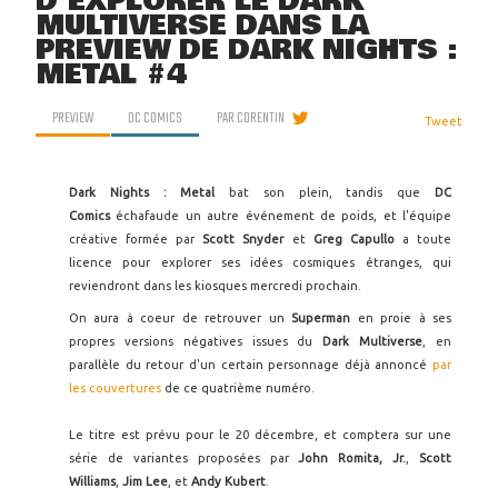
D'EXPLORER LE DARK
MULTIVERSE DANS LA
PREVIEW DE DARK NIGHTS :
METAL #4
PREVIEW
DC COMICS
PAR
CORENTIN
Tweet
Dark Nights : Metal
bat son plein, tandis que
DC
Comics
échafaude un autre événement de poids, et l'équipe
créative formée par
Scott Snyder
et
Greg Capullo
a toute
licence pour explorer ses idées cosmiques étranges, qui
reviendront dans les kiosques mercredi prochain.
On aura à coeur de retrouver un
Superman
en proie à ses
propres versions négatives issues du
Dark Multiverse
, en
parallèle du retour d'un certain personnage déjà annoncé
par
les couvertures
de ce quatrième numéro.
Le titre est prévu pour le 20 décembre, et comptera sur une
série de variantes proposées par
John Romita, Jr.
,
Scott
Williams
,
Jim Lee
, et
Andy Kubert
.