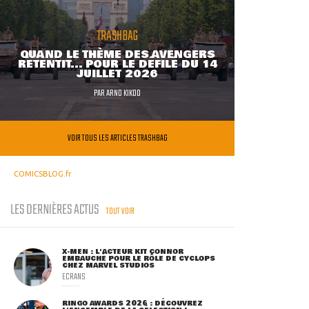
TRASHBAG
QUAND LE THÈME DES AVENGERS
RETENTIT... POUR LE DÉFILÉ DU 14
JUILLET 2026
PAR
ARNO KIKOO
VOIR TOUS LES ARTICLES TRASHBAG
COMICSBLOG.fr
LES DERNIÈRES ACTUS
TOUT VOIR
X-MEN : L'ACTEUR KIT CONNOR
EMBAUCHÉ POUR LE RÔLE DE CYCLOPS
CHEZ MARVEL STUDIOS
ECRANS
RINGO AWARDS 2026 : DÉCOUVREZ