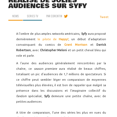
RÉALISE DE JOLIES
AUDIENCES SUR SYFY
NEWS
SERIES TV
PAR
CORENTIN
Tweet
A l'ombre de plus amples
networks
américains,
Syfy
aura proposé
dernièrement
le pilote de
Happy!
, un début d'adaptation
convainquant du comics de
Grant Morrison
et
Darrick
Robertson
, avec
Christopher Meloni
et un petit cheval bleu qui
vole et parle.
A l'aune des audiences généralement rencontrées par la
chaîne, ce
season premiere
aura réalisé de beaux chiffres,
totalisant un pic d'audiences de 1,7 millions de spectateurs. Si
ce chiffre peut sembler léger en comparaison de moyennes
télévisuelles plus élevées, il est bon de rappeler que malgré sa
présence dans les discussions et l'imaginaire collectif du
fandom
spécialisé,
Syfy
demeure une petite chaîne, avec de
petites audiences.
A titre de comparaison, l'une des séries les plus en vues du