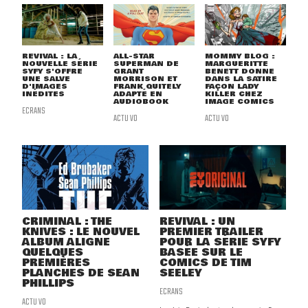
REVIVAL : LA
ALL-STAR
MOMMY BLOG :
NOUVELLE SÉRIE
SUPERMAN DE
MARGUERITTE
SYFY S'OFFRE
GRANT
BENETT DONNE
UNE SALVE
MORRISON ET
DANS LA SATIRE
D'IMAGES
FRANK QUITELY
FAÇON LADY
INÉDITES
ADAPTÉ EN
KILLER CHEZ
AUDIOBOOK
IMAGE COMICS
ECRANS
ACTU VO
ACTU VO
CRIMINAL : THE
REVIVAL : UN
KNIVES : LE NOUVEL
PREMIER TRAILER
ALBUM ALIGNE
POUR LA SÉRIE SYFY
QUELQUES
BASÉE SUR LE
PREMIÈRES
COMICS DE TIM
PLANCHES DE SEAN
SEELEY
PHILLIPS
ECRANS
ACTU VO