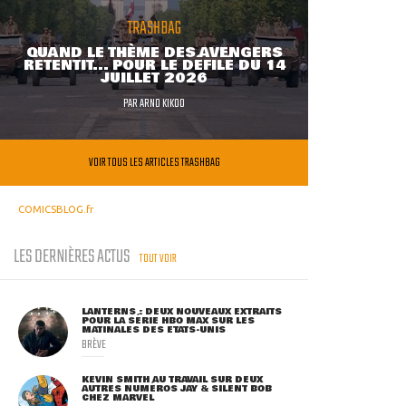
TRASHBAG
QUAND LE THÈME DES AVENGERS
RETENTIT... POUR LE DÉFILÉ DU 14
JUILLET 2026
PAR
ARNO KIKOO
VOIR TOUS LES ARTICLES TRASHBAG
COMICSBLOG.fr
LES DERNIÈRES ACTUS
TOUT VOIR
LANTERNS : DEUX NOUVEAUX EXTRAITS
POUR LA SÉRIE HBO MAX SUR LES
MATINALES DES ETATS-UNIS
BRÈVE
KEVIN SMITH AU TRAVAIL SUR DEUX
AUTRES NUMÉROS JAY & SILENT BOB
CHEZ MARVEL