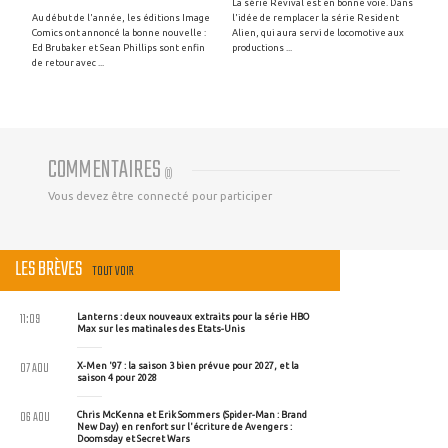
La série Revival est en bonne voie. Dans
Au début de l'année, les éditions Image
l'idée de remplacer la série Resident
Comics ont annoncé la bonne nouvelle :
Alien, qui aura servi de locomotive aux
Ed Brubaker et Sean Phillips sont enfin
productions ...
de retour avec ...
COMMENTAIRES
(
0
)
Vous devez être connecté pour participer
LES BRÈVES
TOUT VOIR
11:09
Lanterns : deux nouveaux extraits pour la série HBO
Max sur les matinales des Etats-Unis
07 AOU
X-Men '97 : la saison 3 bien prévue pour 2027, et la
saison 4 pour 2028
06 AOU
Chris McKenna et Erik Sommers (Spider-Man : Brand
New Day) en renfort sur l'écriture de Avengers :
Doomsday et Secret Wars