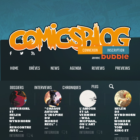
CONNEXION
INSCRIPTION
HOME
BRÈVES
NEWS
AGENDA
REVIEWS
PREVIEWS
PLUS
DOSSIERS
INTERVIEWS
CHRONIQUES
SUPERGIRL
"CHAQUE
L'AMOUR
HELEN
ET
AUTEUR
ET LA
DE
HELEN
S'INSPIRE
VERMINE
WYNDHORN
DE
DU
: WILL
ET
WYNDHORN
MONDE
MCPHAIL,
WONDER
:
RÉEL" :
OU L'ART
WOMAN :
RENCONTRE
...
DE ...
TOM
AVEC ...
KING ET
INTERVIEW
INTERVIEW
1
1
...
INTERVIEW
4
INTERVIEW
3