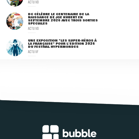
ACTU VO
DC CÉLÈBRE LE CENTENAIRE DE LA
NAISSANCE DE JOE KUBERT EN
SEPTEMBRE 2026 AVEC TROIS SORTIES
SPÉCIALES
ACTU VO
UNE EXPOSITION "LES SUPER-HÉROS À
LA FRANÇAISE" POUR L'ÉDITION 2026
DU FESTIVAL HYPERMONDES
ACTU VF