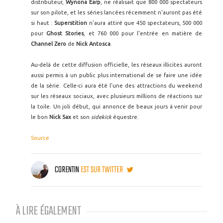
distributeur,
Wynona Earp
, ne réalisait que 800 000 spectateurs
sur son pilote, et les séries lancées récemment n'auront pas été
si haut :
Superstition
n'aura attiré que 450 spectateurs, 500 000
pour
Ghost Stories
, et 760 000 pour l'entrée en matière de
Channel Zero
de
Nick Antosca
.
Au-delà de cette diffusion officielle, les réseaux illicites auront
aussi permis à un public plus international de se faire une idée
de la série. Celle-ci aura été l'une des attractions du weekend
sur les réseaux sociaux, avec plusieurs millions de réactions sur
la toile. Un joli début, qui annonce de beaux jours à venir pour
le bon
Nick Sax
et son
sidekick
équestre.
Source
CORENTIN
EST SUR TWITTER
À LIRE ÉGALEMENT