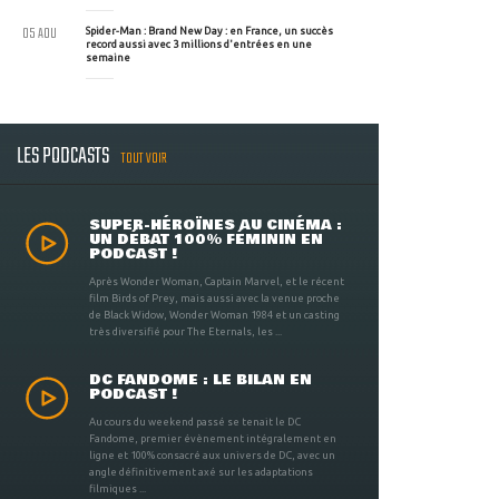
05 AOU
Spider-Man : Brand New Day : en France, un succès
record aussi avec 3 millions d'entrées en une
semaine
LES PODCASTS
TOUT VOIR
SUPER-HÉROÏNES AU CINÉMA :
UN DÉBAT 100% FÉMININ EN
PODCAST !
Après Wonder Woman, Captain Marvel, et le récent
film Birds of Prey, mais aussi avec la venue proche
de Black Widow, Wonder Woman 1984 et un casting
très diversifié pour The Eternals, les ...
DC FANDOME : LE BILAN EN
PODCAST !
Au cours du weekend passé se tenait le DC
Fandome, premier évènement intégralement en
ligne et 100% consacré aux univers de DC, avec un
angle définitivement axé sur les adaptations
filmiques ...