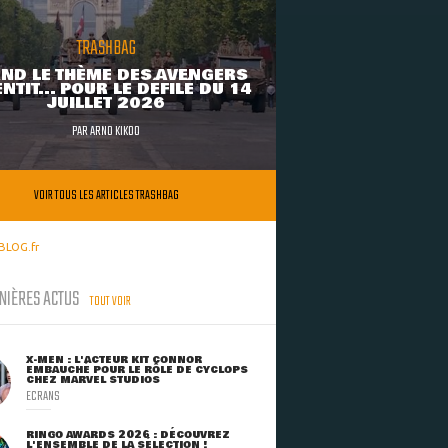
TRASHBAG
ND LE THÈME DES AVENGERS
NTIT... POUR LE DÉFILÉ DU 14
JUILLET 2026
PAR
ARNO KIKOO
VOIR TOUS LES ARTICLES TRASHBAG
BLOG.fr
NIÈRES ACTUS
TOUT VOIR
X-MEN : L'ACTEUR KIT CONNOR
EMBAUCHÉ POUR LE RÔLE DE CYCLOPS
CHEZ MARVEL STUDIOS
ECRANS
RINGO AWARDS 2026 : DÉCOUVREZ
L'ENSEMBLE DE LA SÉLECTION !