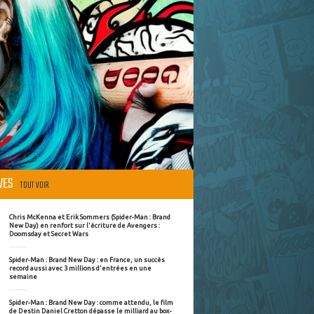
ÈVES
TOUT VOIR
Chris McKenna et Erik Sommers (Spider-Man : Brand
New Day) en renfort sur l'écriture de Avengers :
Doomsday et Secret Wars
Spider-Man : Brand New Day : en France, un succès
record aussi avec 3 millions d'entrées en une
semaine
Spider-Man : Brand New Day : comme attendu, le film
de Destin Daniel Cretton dépasse le milliard au box-