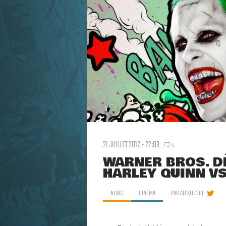
21 JUILLET 2017 - 22:03
4
WARNER BROS. D
HARLEY QUINN VS
NEWS
CINÉMA
PAR
ALEXLECOQ