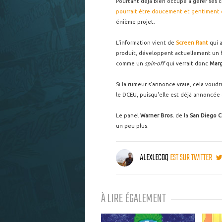
Pourtant déjà bien occupé à gérer ses c
pourrait être doucement et gentiment 
énième projet.
L'information vient de
Screen Rant
qui 
produit, développent actuellement un f
comme un
spin-off
qui verrait donc
Mar
Si la rumeur s'annonce vraie, cela voudr
le DCEU, puisqu'elle est déjà annoncée
Le panel
Warner Bros.
de la
San Diego 
un peu plus.
ALEXLECOQ
EST SUR TWITTER
À LIRE ÉGALEMENT