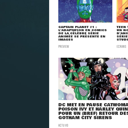
CAPTAIN PLANET #1 :
TEEN 
L'ADAPTATION EN COMICS
UN NO
DE LA CÉLÈBRE SÉRIE
D'ANI
ANIMÉE SE PRÉSENTE EN
SÉRIE
IMAGES
STUDI
PREVIEW
ECRANS
DC MET EN PAUSE CATWOMA
POISON IVY ET HARLEY QUI
POUR UN (BREF) RETOUR DE
GOTHAM CITY SIRENS
ACTU VO