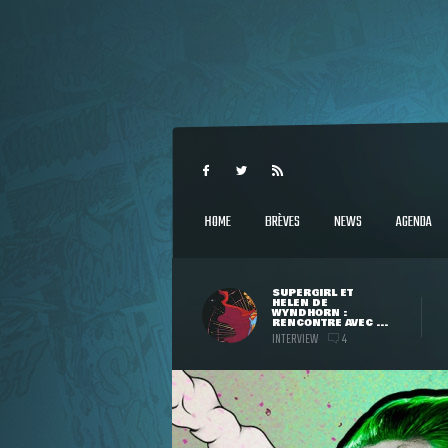
HOME
BRÈVES
NEWS
AGENDA
SUPERGIRL ET
HELEN DE
WYNDHORN :
RENCONTRE AVEC ...
INTERVIEW
4