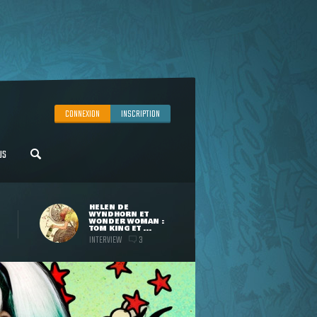
CONNEXION
INSCRIPTION
US
HELEN DE
WYNDHORN ET
WONDER WOMAN :
TOM KING ET ...
INTERVIEW
3