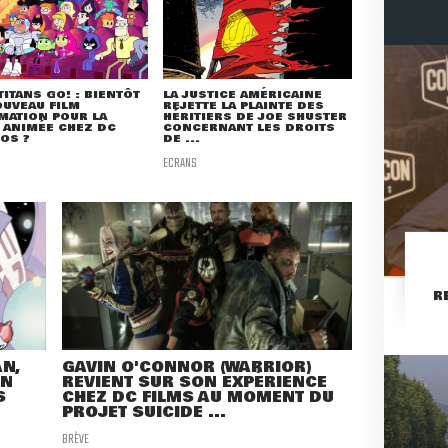
TITANS GO! : BIENTÔT
LA JUSTICE AMÉRICAINE
UVEAU FILM
REJETTE LA PLAINTE DES
MATION POUR LA
HÉRITIERS DE JOE SHUSTER
 ANIMÉE CHEZ DC
CONCERNANT LES DROITS
OS ?
DE ...
ECRANS
R
N,
GAVIN O'CONNOR (WARRIOR)
NN
REVIENT SUR SON EXPÉRIENCE
S
CHEZ DC FILMS AU MOMENT DU
PROJET SUICIDE ...
BRÈVE