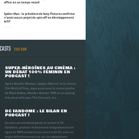
office en un temps record
Spider-Man : le président de Sony Pictures confirme
n'avoir aucun projet de spin-off en développement
actif
DCASTS
TOUT VOIR
SUPER-HÉROÏNES AU CINÉMA :
UN DÉBAT 100% FÉMININ EN
PODCAST !
Après Wonder Woman, Captain Marvel, et le récent
film Birds of Prey, mais aussi avec la venue proche
de Black Widow, Wonder Woman 1984 et un casting
très diversifié pour The Eternals, les ...
DC FANDOME : LE BILAN EN
PODCAST !
Au cours du weekend passé se tenait le DC
Fandome, premier évènement intégralement en
ligne et 100% consacré aux univers de DC, avec un
angle définitivement axé sur les adaptations