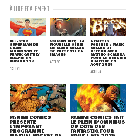
À LIRE ÉGALEMENT
ALL-STAR
VATICAN CITY : LA
NEMESIS
SUPERMAN DE
NOUVELLE SÉRIE
FOREVER : MARK
GRANT
DE MARK MILLAR
MILLAR DE
MORRISON ET
SE PRÉSENTE EN
RETOUR AVEC
FRANK QUITELY
IMAGES
MATTEO SCALERA
ADAPTÉ EN
POUR LE DERNIER
AUDIOBOOK
ACTU VO
CHAPITRE EN
AOÛT 2025
ACTU VO
ACTU VO
PANINI COMICS
PANINI COMICS FAIT
PRÉSENTE
LE PLEIN D'OMNIBUS
L'IMPOSANT
DU CÔTÉ DES
PROGRAMME
FANTASTIC FOUR
MARVEL POCKET DE
POUR L'ÉTÉ 2025