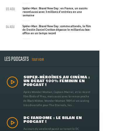
05 AOU
Spider-Man : Brand New Day : en France, un succès
record aussi avec 3 millions d'entrées en une
semaine
04 AOU
Spider-Man : Brand New Day : comme attendu, le film
de Destin Daniel Cretton dépasse le milliard au box-
office en un temps record
LES PODCASTS
TOUT VOIR
SUPER-HÉROÏNES AU CINÉMA :
UN DÉBAT 100% FÉMININ EN
PODCAST !
Après Wonder Woman, Captain Marvel, et le récent
film Birds of Prey, mais aussi avec la venue proche
de Black Widow, Wonder Woman 1984 et un casting
très diversifié pour The Eternals, les ...
DC FANDOME : LE BILAN EN
PODCAST !
Au cours du weekend passé se tenait le DC