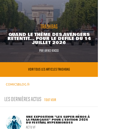
TRASHBAG
QUAND LE THÈME DES AVENGERS
RETENTIT... POUR LE DÉFILÉ DU 14
JUILLET 2026
PAR
ARNO KIKOO
VOIR TOUS LES ARTICLES TRASHBAG
COMICSBLOG.fr
LES DERNIÈRES ACTUS
TOUT VOIR
UNE EXPOSITION "LES SUPER-HÉROS À
LA FRANÇAISE" POUR L'ÉDITION 2026
DU FESTIVAL HYPERMONDES
ACTU VF