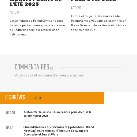
L'ÉTÉ 2025
ACTU VF
ACTU VF
Encore et toujours, les annonces de
Les annonces de Panini Comics ne sont
Panini Comics. Vous aimez les omnibus ?
toujours pas terminées, dans la mesure
Bravo. Beaucoup de sorties sont prévues
où l'éditeur a plusieurs collections à
de ce point de vue. ...
habiller en ...
COMMENTAIRES
(
0
)
Vous devez être connecté pour participer
LES BRÈVES
TOUT VOIR
07 AOU
X-Men '97 : la saison 3 bien prévue pour 2027, et la
saison 4 pour 2028
06 AOU
Chris McKenna et Erik Sommers (Spider-Man : Brand
New Day) en renfort sur l'écriture de Avengers :
Doomsday et Secret Wars