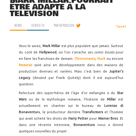
MARK MILLAR POURRAIT
ÊTRE ADAPTÉ À LA
TÉLÉVISION
NEWS
SERIES TV
PAR
REPUBL33K
Tweet
Vous le savez,
Mark Millar
est plus populaire que jamais. Surtout
du coté de
Hollywood
, où l'on s'arrache ses
comic books
pour
en faire les franchises de demain.
Chrononauts
,
Huck
ou encore
Nemesis
sont ainsi en développement dans des maisons de
production diverses et variées. Mais c'est bien de
Jupiter's
Legacy
(dessiné par Frank Quitely) dont il est aujourd'hui
question.
Relecture des super-héros de l'âge d'or mélangée à du
Star
Wars
ou de la mythologie romaine, l'histoire de
Millar
est
actuellement en chantier sur le bureau de
Lorenzo di
Bonaventur
a, le producteur derrière
Transformers
et l'homme
qui avait acheté les droits de
Harry Potter
pour
Warner Bros
. Et
dans une récente interview,
Bonaventura
nous a donné
quelques nouvelles du projet :