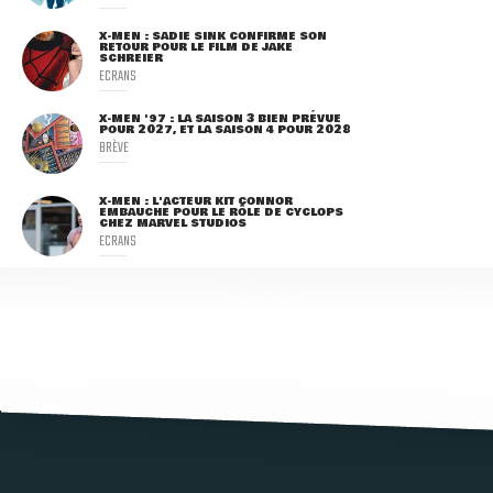
X-MEN : SADIE SINK CONFIRME SON
RETOUR POUR LE FILM DE JAKE
SCHREIER
ECRANS
X-MEN '97 : LA SAISON 3 BIEN PRÉVUE
POUR 2027, ET LA SAISON 4 POUR 2028
BRÈVE
X-MEN : L'ACTEUR KIT CONNOR
EMBAUCHÉ POUR LE RÔLE DE CYCLOPS
CHEZ MARVEL STUDIOS
ECRANS