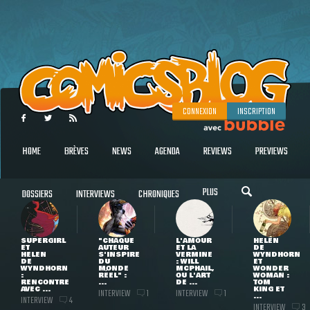
CONNEXION
INSCRIPTION
HOME
BRÈVES
NEWS
AGENDA
REVIEWS
PREVIEWS
PLUS
DOSSIERS
INTERVIEWS
CHRONIQUES
SUPERGIRL
"CHAQUE
L'AMOUR
HELEN
ET
AUTEUR
ET LA
DE
HELEN
S'INSPIRE
VERMINE
WYNDHORN
DE
DU
: WILL
ET
WYNDHORN
MONDE
MCPHAIL,
WONDER
:
RÉEL" :
OU L'ART
WOMAN :
RENCONTRE
...
DE ...
TOM
AVEC ...
KING ET
INTERVIEW
INTERVIEW
1
1
...
INTERVIEW
4
INTERVIEW
3