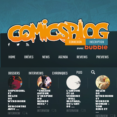
CONNEXION
INSCRIPTION
HOME
BRÈVES
NEWS
AGENDA
REVIEWS
PREVIEWS
PLUS
DOSSIERS
INTERVIEWS
CHRONIQUES
SUPERGIRL
"CHAQUE
L'AMOUR
HELEN
ET
AUTEUR
ET LA
DE
HELEN
S'INSPIRE
VERMINE
WYNDHORN
DE
DU
: WILL
ET
WYNDHORN
MONDE
MCPHAIL,
WONDER
:
RÉEL" :
OU L'ART
WOMAN :
RENCONTRE
...
DE ...
TOM
AVEC ...
KING ET
INTERVIEW
INTERVIEW
1
1
...
INTERVIEW
4
INTERVIEW
3