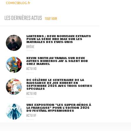
COMICSBLOG.fr
LES DERNIÈRES ACTUS
TOUT VOIR
LANTERNS : DEUX NOUVEAUX EXTRAITS
POUR LA SÉRIE HBO MAX SUR LES
MATINALES DES ETATS-UNIS
BRÈVE
KEVIN SMITH AU TRAVAIL SUR DEUX
AUTRES NUMÉROS JAY & SILENT BOB
CHEZ MARVEL
ACTU VO
DC CÉLÈBRE LE CENTENAIRE DE LA
NAISSANCE DE JOE KUBERT EN
SEPTEMBRE 2026 AVEC TROIS SORTIES
SPÉCIALES
ACTU VO
UNE EXPOSITION "LES SUPER-HÉROS À
LA FRANÇAISE" POUR L'ÉDITION 2026
DU FESTIVAL HYPERMONDES
ACTU VF