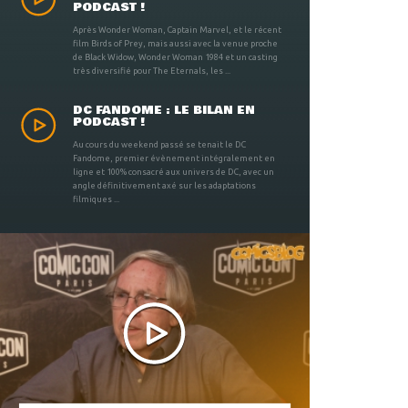
PODCAST !
Après Wonder Woman, Captain Marvel, et le récent
film Birds of Prey, mais aussi avec la venue proche
de Black Widow, Wonder Woman 1984 et un casting
très diversifié pour The Eternals, les ...
DC FANDOME : LE BILAN EN
PODCAST !
Au cours du weekend passé se tenait le DC
Fandome, premier évènement intégralement en
ligne et 100% consacré aux univers de DC, avec un
angle définitivement axé sur les adaptations
filmiques ...