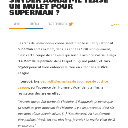
SNYDER AURAIT-IL TEASÉ
UN MULET POUR
SUPERMAN ?
NEWS
CINÉMA
PAR
REPUBL33K
Tweet
Les fans de
comic books
connaissent bien le mulet qu'affichait
Superman
après sa mort, dans les années 1990. Ironiquement,
c'est cette coupe de cheveux qui semble avoir cristallisé la saga
"
La Mort de Superman
" dans l'esprit du grand public, et
Zack
Snyder
pourrait bien enfoncer le clou en 2017 dans
Justice
League
.
Interrogé, lors
des multiples visites du tournage de Justice
League
, sur l'absence de l'Homme d'Acier dans le film, le
réalisateur déclare en effet :
"Je crois que ça fait partie de l'histoire. S'il apparaît, je pense que
ça serait un gros morceau de l'histoire. Il y a un processus, c'est sûr,
que nous allons devoir suivre. [...] (Ses cheveux) Ah ! Ils devront
être parfaits
(rires)
. Un peu plus long, je crois ! Le mythe vient de là
en tous cas."