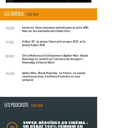
LES BRÈVES
TOUT VOIR
08 AOU
Lanterns : deux nouveaux extraits pour la série HBO
Max sur les matinales des Etats-Unis
07 AOU
X-Men '97 : la saison 3 bien prévue pour 2027, et la
saison 4 pour 2028
06 AOU
Chris McKenna et Erik Sommers (Spider-Man : Brand
New Day) en renfort sur l'écriture de Avengers :
Doomsday et Secret Wars
05 AOU
Spider-Man : Brand New Day : en France, un succès
record aussi avec 3 millions d'entrées en une
semaine
LES PODCASTS
TOUT VOIR
SUPER-HÉROÏNES AU CINÉMA :
UN DÉBAT 100% FÉMININ EN