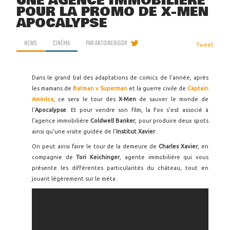
UNE AGENCE IMMOBILIÈRE
POUR LA PROMO DE X-MEN
APOCALYPSE
NEWS
CINÉMA
PAR
ANTOINEBIGOR
Tweet
Dans le grand bal des adaptations de comics de l'année, après
les mamans de
Batman v Superman
et la guerre civile de
Captain
America
, ce sera le tour des
X-Men
de sauver le monde de
l'
Apocalypse
. Et pour vendre son film, la Fox s'est associé à
l'agence immobilière
Coldwell Banker
, pour produire deux spots
ainsi qu'une visite guidée de l'
Institut Xavier
.
On peut ainsi faire le tour de la demeure de
Charles Xavier
, en
compagnie de
Tori Keichinger
, agente immobilière qui vous
présente les différentes particularités du château, tout en
jouant légèrement sur le méta :