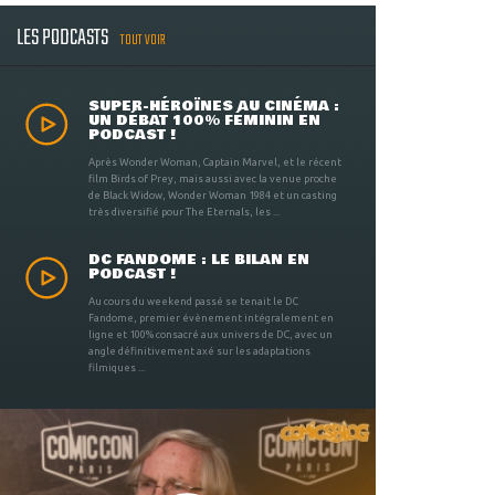
LES PODCASTS
TOUT VOIR
SUPER-HÉROÏNES AU CINÉMA :
UN DÉBAT 100% FÉMININ EN
PODCAST !
Après Wonder Woman, Captain Marvel, et le récent
film Birds of Prey, mais aussi avec la venue proche
de Black Widow, Wonder Woman 1984 et un casting
très diversifié pour The Eternals, les ...
DC FANDOME : LE BILAN EN
PODCAST !
Au cours du weekend passé se tenait le DC
Fandome, premier évènement intégralement en
ligne et 100% consacré aux univers de DC, avec un
angle définitivement axé sur les adaptations
filmiques ...