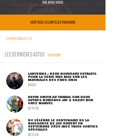
PAR
ARNO KIKOO
VOIR TOUS LES ARTICLES TRASHBAG
COMICSBLOG.fr
LES DERNIÈRES ACTUS
TOUT VOIR
LANTERNS : DEUX NOUVEAUX EXTRAITS
POUR LA SÉRIE HBO MAX SUR LES
MATINALES DES ETATS-UNIS
BRÈVE
KEVIN SMITH AU TRAVAIL SUR DEUX
AUTRES NUMÉROS JAY & SILENT BOB
CHEZ MARVEL
ACTU VO
DC CÉLÈBRE LE CENTENAIRE DE LA
NAISSANCE DE JOE KUBERT EN
SEPTEMBRE 2026 AVEC TROIS SORTIES
SPÉCIALES
ACTU VO