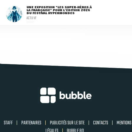
UNE EXPOSITION "LES SUPER-HÉROS À
LA FRANÇAISE" POUR L'ÉDITION 2026
DU FESTIVAL HYPERMONDES
ACTU VF
STAFF
|
PARTENAIRES
|
PUBLICITÉS SUR LE SITE
|
CONTACTS
|
MENTIONS
LÉGALES
|
BUBBLE BD