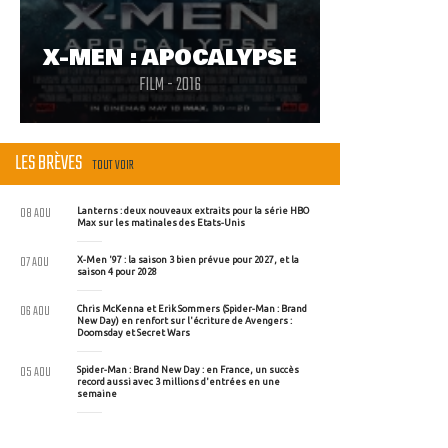
X-MEN : APOCALYPSE
FILM - 2016
LES BRÈVES
TOUT VOIR
08 AOU
Lanterns : deux nouveaux extraits pour la série HBO
Max sur les matinales des Etats-Unis
07 AOU
X-Men '97 : la saison 3 bien prévue pour 2027, et la
saison 4 pour 2028
06 AOU
Chris McKenna et Erik Sommers (Spider-Man : Brand
New Day) en renfort sur l'écriture de Avengers :
Doomsday et Secret Wars
05 AOU
Spider-Man : Brand New Day : en France, un succès
record aussi avec 3 millions d'entrées en une
semaine