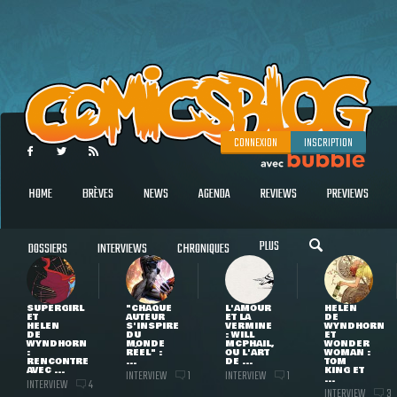
CONNEXION
INSCRIPTION
HOME
BRÈVES
NEWS
AGENDA
REVIEWS
PREVIEWS
PLUS
DOSSIERS
INTERVIEWS
CHRONIQUES
SUPERGIRL
"CHAQUE
L'AMOUR
HELEN
ET
AUTEUR
ET LA
DE
HELEN
S'INSPIRE
VERMINE
WYNDHORN
DE
DU
: WILL
ET
WYNDHORN
MONDE
MCPHAIL,
WONDER
:
RÉEL" :
OU L'ART
WOMAN :
RENCONTRE
...
DE ...
TOM
AVEC ...
KING ET
INTERVIEW
INTERVIEW
1
1
...
INTERVIEW
4
INTERVIEW
3