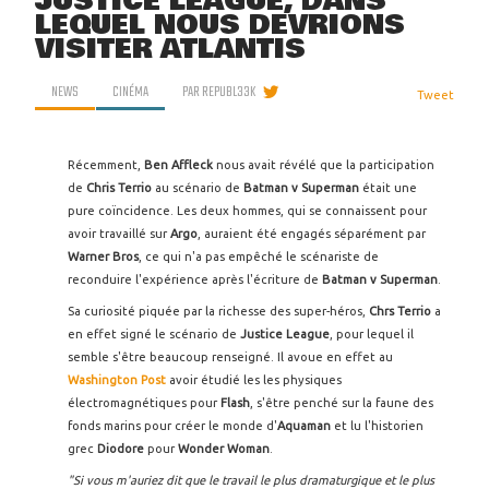
JUSTICE LEAGUE, DANS
LEQUEL NOUS DEVRIONS
VISITER ATLANTIS
NEWS
CINÉMA
PAR
REPUBL33K
Tweet
Récemment,
Ben Affleck
nous avait révélé que la participation
de
Chris Terrio
au scénario de
Batman v Superman
était une
pure coïncidence. Les deux hommes, qui se connaissent pour
avoir travaillé sur
Argo
, auraient été engagés séparément par
Warner Bros
, ce qui n'a pas empêché le scénariste de
reconduire l'expérience après l'écriture de
Batman v Superman
.
Sa curiosité piquée par la richesse des super-héros,
Chrs Terrio
a
en effet signé le scénario de
Justice League
, pour lequel il
semble s'être beaucoup renseigné. Il avoue en effet au
Washington Post
avoir étudié les les physiques
électromagnétiques pour
Flash
, s'être penché sur la faune des
fonds marins pour créer le monde d'
Aquaman
et lu l'historien
grec
Diodore
pour
Wonder Woman
.
"Si vous m'auriez dit que le travail le plus dramaturgique et le plus