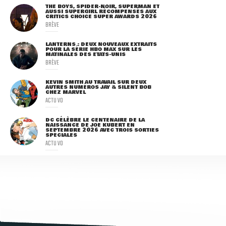
THE BOYS, SPIDER-NOIR, SUPERMAN ET
AUSSI SUPERGIRL RÉCOMPENSÉS AUX
CRITICS CHOICE SUPER AWARDS 2026
BRÈVE
LANTERNS : DEUX NOUVEAUX EXTRAITS
POUR LA SÉRIE HBO MAX SUR LES
MATINALES DES ETATS-UNIS
BRÈVE
KEVIN SMITH AU TRAVAIL SUR DEUX
AUTRES NUMÉROS JAY & SILENT BOB
CHEZ MARVEL
ACTU VO
DC CÉLÈBRE LE CENTENAIRE DE LA
NAISSANCE DE JOE KUBERT EN
SEPTEMBRE 2026 AVEC TROIS SORTIES
SPÉCIALES
ACTU VO