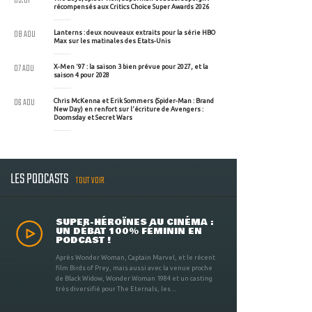
09:01
récompensés aux Critics Choice Super Awards 2026
08 AOU
Lanterns : deux nouveaux extraits pour la série HBO
Max sur les matinales des Etats-Unis
07 AOU
X-Men '97 : la saison 3 bien prévue pour 2027, et la
saison 4 pour 2028
06 AOU
Chris McKenna et Erik Sommers (Spider-Man : Brand
New Day) en renfort sur l'écriture de Avengers :
Doomsday et Secret Wars
LES PODCASTS
TOUT VOIR
SUPER-HÉROÏNES AU CINÉMA :
UN DÉBAT 100% FÉMININ EN
PODCAST !
Après Wonder Woman, Captain Marvel, et le récent
film Birds of Prey, mais aussi avec la venue proche
de Black Widow, Wonder Woman 1984 et un casting
très diversifié pour The Eternals, les ...