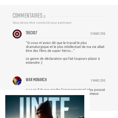
COMMENTAIRES
(
2
)
Vous devez être connecté pour participer
TBECKS7
12 MARS 2016
"Si vous m'aviez dit que le travail le plus
dramaturgique et le plus intellectuel de ma vie allait
être des films de super-héros..."
Le genre de déclaration qui fait toujours plaisir à
entendre :)
WAR MONARCH
11 MARS 2016
si ça ne fait que rendre l'environnement plus poussé
et améliorer le traitement des héros, tant mieux