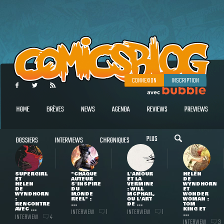
CONNEXION
INSCRIPTION
HOME
BRÈVES
NEWS
AGENDA
REVIEWS
PREVIEWS
PLUS
DOSSIERS
INTERVIEWS
CHRONIQUES
SUPERGIRL
"CHAQUE
L'AMOUR
HELEN
ET
AUTEUR
ET LA
DE
HELEN
S'INSPIRE
VERMINE
WYNDHORN
DE
DU
: WILL
ET
WYNDHORN
MONDE
MCPHAIL,
WONDER
:
RÉEL" :
OU L'ART
WOMAN :
RENCONTRE
...
DE ...
TOM
AVEC ...
KING ET
INTERVIEW
INTERVIEW
1
1
...
INTERVIEW
4
INTERVIEW
3