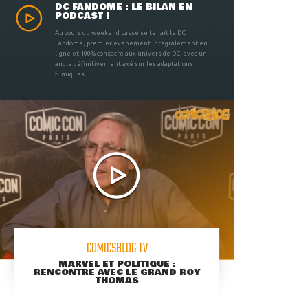
DC FANDOME : LE BILAN EN
PODCAST !
Au cours du weekend passé se tenait le DC
Fandome, premier évènement intégralement en
ligne et 100% consacré aux univers de DC, avec un
angle définitivement axé sur les adaptations
filmiques ...
COMICSBLOG TV
MARVEL ET POLITIQUE :
RENCONTRE AVEC LE GRAND ROY
THOMAS