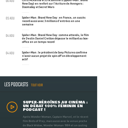
06 AOU
Chris McKenna et Erik Sommers (Spider-Man : Brand
New Day) en renfort sur l'écriture de Avengers :
Doomsday et Secret Wars
05 AOU
Spider-Man : Brand New Day : en France, un succès
record aussi avec 3 millions d'entrées en une
semaine
04 AOU
Spider-Man : Brand New Day : comme attendu, le film
de Destin Daniel Cretton dépasse le milliard au box-
office en un temps record
04 AOU
Spider-Man : le président de Sony Pictures confirme
n'avoir aucun projet de spin-off en développement
actif
LES PODCASTS
TOUT VOIR
SUPER-HÉROÏNES AU CINÉMA :
UN DÉBAT 100% FÉMININ EN
PODCAST !
Après Wonder Woman, Captain Marvel, et le récent
film Birds of Prey, mais aussi avec la venue proche
de Black Widow, Wonder Woman 1984 et un casting