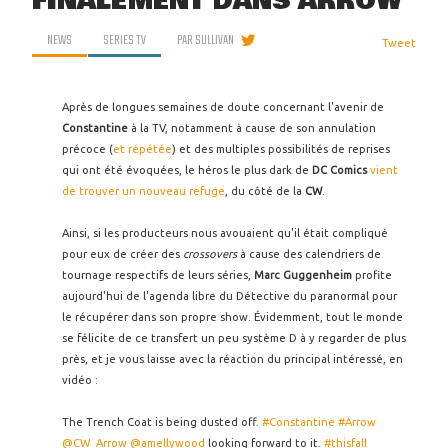
FINALEMENT DANS ARROW
NEWS
SERIES TV
PAR
SULLIVAN
Tweet
Après de longues semaines de doute concernant l'avenir de
Constantine
à la TV, notamment à cause de son annulation
précoce (
et répétée
) et des multiples possibilités de reprises
qui ont été évoquées, le héros le plus dark de
DC Comics
vient
de trouver un nouveau refuge
, du côté de la
CW
.
Ainsi, si les producteurs nous avouaient qu'il était compliqué
pour eux de créer des
crossovers
à cause des calendriers de
tournage respectifs de leurs séries,
Marc Guggenheim
profite
aujourd'hui de l'agenda libre du Détective du paranormal pour
le récupérer dans son propre show. Évidemment, tout le monde
se félicite de ce transfert un peu système D à y regarder de plus
près, et je vous laisse avec la réaction du principal intéressé, en
vidéo :
The Trench Coat is being dusted off.
#Constantine
#Arrow
@CW_Arrow
@amellywood
looking forward to it.
#thisfall