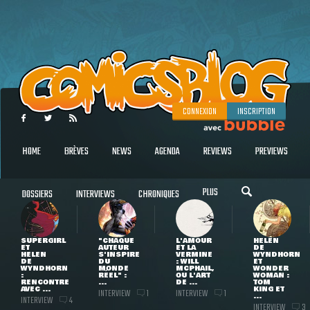
CONNEXION
INSCRIPTION
HOME
BRÈVES
NEWS
AGENDA
REVIEWS
PREVIEWS
PLUS
DOSSIERS
INTERVIEWS
CHRONIQUES
SUPERGIRL
"CHAQUE
L'AMOUR
HELEN
ET
AUTEUR
ET LA
DE
HELEN
S'INSPIRE
VERMINE
WYNDHORN
DE
DU
: WILL
ET
WYNDHORN
MONDE
MCPHAIL,
WONDER
:
RÉEL" :
OU L'ART
WOMAN :
RENCONTRE
...
DE ...
TOM
AVEC ...
KING ET
INTERVIEW
INTERVIEW
1
1
...
INTERVIEW
4
INTERVIEW
3