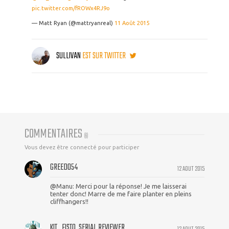
pic.twitter.com/fROWx4RJ9o
— Matt Ryan (@mattryanreal)
11 Août 2015
SULLIVAN
EST SUR TWITTER
COMMENTAIRES
(
6
)
Vous devez être connecté pour participer
GREEDO54
12 AOUT 2015
@Manu: Merci pour la réponse! Je me laisserai
tenter donc! Marre de me faire planter en pleins
cliffhangers!!
KIT_FISTO, SERIAL REVIEWER