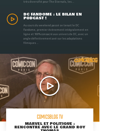
très diversifié pour The Eternals, les ...
DC FANDOME : LE BILAN EN
PODCAST !
Au cours du weekend passé se tenait le DC
Fandome, premier évènement intégralement en
ligne et 100% consacré aux univers de DC, avec un
angle définitivement axé sur les adaptations
filmiques ...
COMICSBLOG TV
MARVEL ET POLITIQUE :
RENCONTRE AVEC LE GRAND ROY
THOMAS