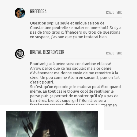
GREEDO54
12 AOUT 2015
Question svp! La seule et unique saison de
Constantine peut-elle se mater en one-shot? Si il y a
pas de trop gros cliffhangers ou trop de questions
en suspens, j'avoue que ça me tenterai bien.
BRUTAL DESTR0Y333R
12 AOUT 2015
Pourtant j'ai à peine suivi constantine et laissé
Arrow parce que ça ma saoulait mais ce genre
d'événement me donne envie de me remettre à la
série. Un peu comme Atom en saison 3, puis en fait
c'était pourri.
Si c'est qu'un épisode je le materai peut être quand
même. En tout cas je trouve cool de réutiliser le
perso puis ça permet de montrer qu'il n'y a pas de
barrières: bientôt supergirl ? Bon là ce sera
forcément crossed dimensions vu que Superman
existe mais voilà quoi ...