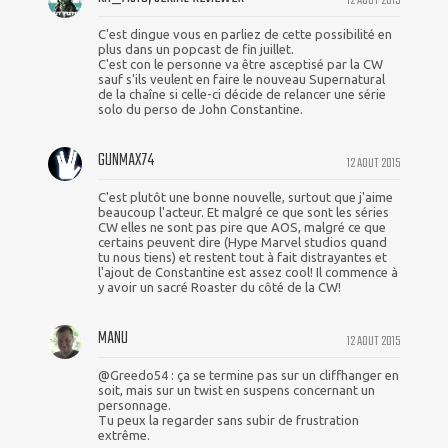
12 AOUT 2015
C'est dingue vous en parliez de cette possibilité en
plus dans un popcast de fin juillet.
C'est con le personne va être asceptisé par la CW
sauf s'ils veulent en faire le nouveau Supernatural
de la chaîne si celle-ci décide de relancer une série
solo du perso de John Constantine.
GUNMAX74
12 AOUT 2015
C'est plutôt une bonne nouvelle, surtout que j'aime
beaucoup l'acteur. Et malgré ce que sont les séries
CW elles ne sont pas pire que AOS, malgré ce que
certains peuvent dire (Hype Marvel studios quand
tu nous tiens) et restent tout à fait distrayantes et
l'ajout de Constantine est assez cool! Il commence à
y avoir un sacré Roaster du côté de la CW!
MANU
12 AOUT 2015
@Greedo54 : ça se termine pas sur un cliffhanger en
soit, mais sur un twist en suspens concernant un
personnage.
Tu peux la regarder sans subir de frustration
extrême.