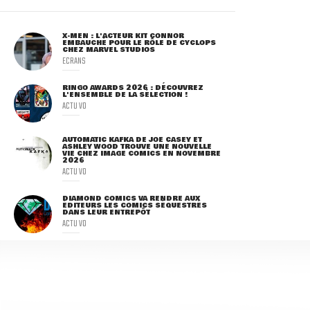
X-MEN : L'ACTEUR KIT CONNOR
EMBAUCHÉ POUR LE RÔLE DE CYCLOPS
CHEZ MARVEL STUDIOS
ECRANS
RINGO AWARDS 2026 : DÉCOUVREZ
L'ENSEMBLE DE LA SÉLECTION !
ACTU VO
AUTOMATIC KAFKA DE JOE CASEY ET
ASHLEY WOOD TROUVE UNE NOUVELLE
VIE CHEZ IMAGE COMICS EN NOVEMBRE
2026
ACTU VO
DIAMOND COMICS VA RENDRE AUX
ÉDITEURS LES COMICS SÉQUESTRÉS
DANS LEUR ENTREPÔT
ACTU VO