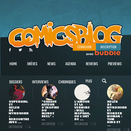
CONNEXION
INSCRIPTION
HOME
BRÈVES
NEWS
AGENDA
REVIEWS
PREVIEWS
PLUS
DOSSIERS
INTERVIEWS
CHRONIQUES
SUPERGIRL
"CHAQUE
L'AMOUR
HELEN
ET
AUTEUR
ET LA
DE
HELEN
S'INSPIRE
VERMINE
WYNDHORN
DE
DU
: WILL
ET
WYNDHORN
MONDE
MCPHAIL,
WONDER
:
RÉEL" :
OU L'ART
WOMAN :
RENCONTRE
...
DE ...
TOM
AVEC ...
KING ET
INTERVIEW
INTERVIEW
1
1
...
INTERVIEW
4
INTERVIEW
3