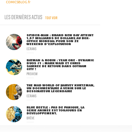
COMICSBLOG.fr
LES DERNIÈRES ACTUS
TOUT VOIR
SPIDER-MAN : BRAND NEW DAY ATTEINT
1,67 MILLIARDS DE DOLLARS AU BOX-
OFFICE MONDIAL POUR SON 2E
WEEKEND D'EXPLOITATION
ECRANS
BATMAN & ROBIN : YEAR ONE - DYNAMIC
DUOS #1 : MARK WAID ET CHRIS
SAMNEE DE RETOUR DANS GOTHAM
CITY !
PREVIEW
THE MAD WORLD OF HARVEY KURTZMAN,
UN DOCUMENTAIRE À VENIR SUR LE
DESSINATEUR LÉGENDAIRE
ECRANS
BLUE BEETLE : PAS DE PANIQUE, LA
SÉRIE ANIMÉE EST TOUJOURS EN
DÉVELOPPEMENT.
BRÈVE