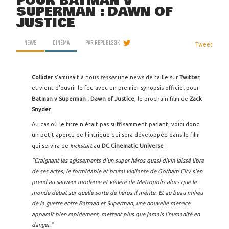
POUR BATMAN V
SUPERMAN : DAWN OF
JUSTICE
NEWS
CINÉMA
PAR
REPUBL33K
Tweet
Collider
s'amusait à nous
teaser
une news de taille sur
Twitter
,
et vient d'ouvrir le feu avec un premier synopsis officiel pour
Batman v Superman : Dawn of Justice
, le prochain film de
Zack
Snyder
.
Au cas où le titre n'était pas suffisamment parlant, voici donc
un petit aperçu de l'intrigue qui sera développée dans le film
qui servira de
kickstart
au
DC Cinematic Universe
:
"Craignant les agissements d'un super-héros quasi-divin laissé libre
de ses actes, le formidable et brutal vigilante de Gotham City s'en
prend au sauveur moderne et vénéré de Metropolis alors que le
monde débat sur quelle sorte de héros il mérite. Et au beau milieu
de la guerre entre Batman et Superman, une nouvelle menace
apparaît bien rapidement, mettant plus que jamais l'humanité en
danger."