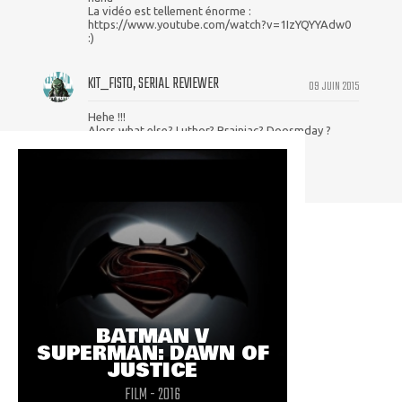
La vidéo est tellement énorme :
https://www.youtube.com/watch?v=1IzYQYYAdw0
:)
KIT_FISTO, SERIAL REVIEWER
09 JUIN 2015
Hehe !!!
Alors what else? Luthor? Brainiac? Doosmday ?
Darkseid?
BATMAN V
SUPERMAN: DAWN OF
JUSTICE
FILM - 2016