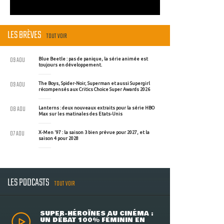
LES BRÈVES
TOUT VOIR
09 AOU
Blue Beetle : pas de panique, la série animée est
toujours en développement.
09 AOU
The Boys, Spider-Noir, Superman et aussi Supergirl
récompensés aux Critics Choice Super Awards 2026
08 AOU
Lanterns : deux nouveaux extraits pour la série HBO
Max sur les matinales des Etats-Unis
07 AOU
X-Men '97 : la saison 3 bien prévue pour 2027, et la
saison 4 pour 2028
LES PODCASTS
TOUT VOIR
SUPER-HÉROÏNES AU CINÉMA :
UN DÉBAT 100% FÉMININ EN