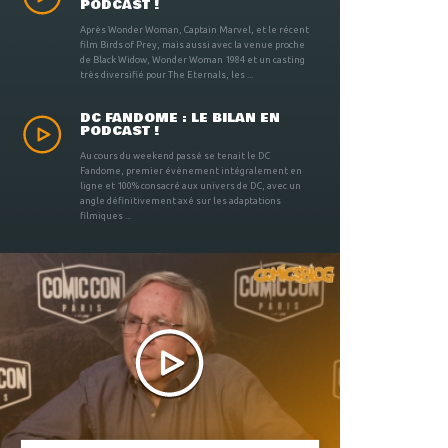
PODCAST !
Après Wonder Woman, Captain Marvel, et le récent
film Birds of Prey, mais aussi avec la venue proche
de Black Widow, Wonder Woman 1984 et un casting
très diversifié pour The Eternals, les ...
DC FANDOME : LE BILAN EN
PODCAST !
Au cours du weekend passé se tenait le DC
Fandome, premier évènement intégralement en
ligne et 100% consacré aux univers de DC, avec un
angle définitivement axé sur les adaptations
filmiques ...