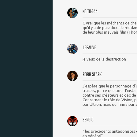
KOITO444
C vrai que les méchants de chez
qu'il y a de paradoxal la-dedan
de leur plus mauvais film (Tho
LEFAUVE
je veux de la destruction
ROBB STARK
J'espère que le personnage d'U
trailers, parce que pour l'inst
contre ses créateurs et décide 
Concernant le rôle de Vision,
par Ultron, mais qui finira par 
SERGIO
" les précédents antagonistes 
en général"