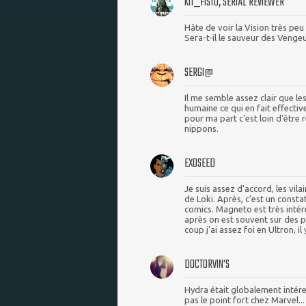
KIT_FISTO, SERIAL REVIEWER
Hâte de voir la Vision très peu 
Sera-t-il le sauveur des Vengeu
SERGI@
Il me semble assez clair que les
humaine ce qui en fait effect
pour ma part c'est loin d'être 
nippons.
EXOSEED
Je suis assez d'accord, les vil
de Loki. Après, c'est un const
comics. Magneto est très intér
après on est souvent sur des 
coup j'ai assez foi en Ultron, il 
DOCTORVIN'S
Hydra était globalement intére
pas le point fort chez Marvel...