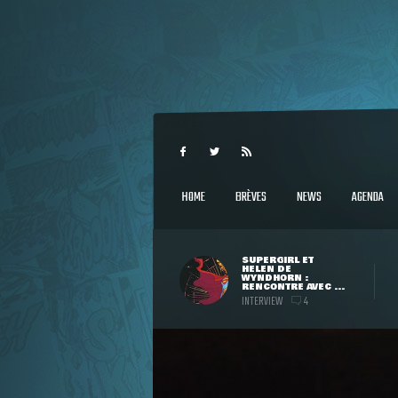
HOME
BRÈVES
NEWS
AGENDA
SUPERGIRL ET
HELEN DE
WYNDHORN :
RENCONTRE AVEC ...
INTERVIEW
4