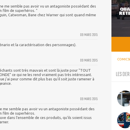
l ne me semble pas avoir vu un antagoniste possédant des
QUA
 film de superhéros. "
RETE
nguin, Catwoman, Bane chez Warner qui sont quand même
09 MARS 2015
énario et la caractérisation des personnages).
09 MARS 2015
COMICS
 méchants sont très mauvais et sont là juste pour "TOUT
LES DER
E" ce qui ne les rend vraiment pas très intéressant.
que j'ai peur comme dit plus bas qu'il soit juste ramener à
geance.
09 MARS 2015
 ne me semble pas avoir vu un antagoniste possédant des
 film de superhéros.
ouve dans l'ensemble de ces produits, qu'ils soient issus
arner.