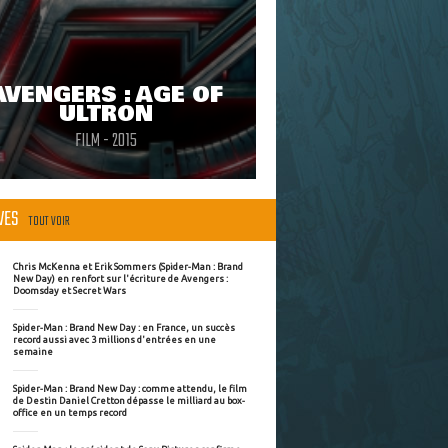
AVENGERS : AGE OF
ULTRON
FILM - 2015
ÈVES
TOUT VOIR
Chris McKenna et Erik Sommers (Spider-Man : Brand
New Day) en renfort sur l'écriture de Avengers :
Doomsday et Secret Wars
Spider-Man : Brand New Day : en France, un succès
record aussi avec 3 millions d'entrées en une
semaine
Spider-Man : Brand New Day : comme attendu, le film
de Destin Daniel Cretton dépasse le milliard au box-
office en un temps record