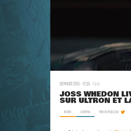
09 MARS 2015 - 12:35
12
JOSS WHEDON LI
SUR ULTRON ET L
NEWS
CINÉMA
PAR
REPUBL33K