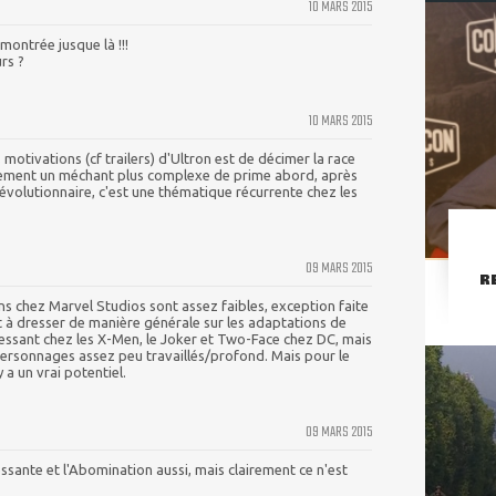
10 MARS 2015
montrée jusque là !!!
rs ?
10 MARS 2015
 motivations (cf trailers) d'Ultron est de décimer la race
ivement un méchant plus complexe de prime abord, après
révolutionnaire, c'est une thématique récurrente chez les
09 MARS 2015
R
ains chez Marvel Studios sont assez faibles, exception faite
at à dresser de manière générale sur les adaptations de
essant chez les X-Men, le Joker et Two-Face chez DC, mais
personnages assez peu travaillés/profond. Mais pour le
y a un vrai potentiel.
09 MARS 2015
ssante et l'Abomination aussi, mais clairement ce n'est