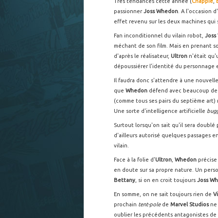
Très tendances cette année (
Chappie
,
passionner
Joss Whedon
. A l'occasion 
effet revenu sur les deux machines qui
Fan inconditionnel du vilain robot,
Joss
méchant de son film. Mais en prenant s
d'après le réalisateur,
Ultron
n'était qu'
dépoussiérer l'identité du personnage 
Il faudra donc s'attendre à une nouvel
que
Whedon
défend avec beaucoup de pas
(comme tous ses pairs du septième art)
Une sorte d'intelligence artificielle
bug
Surtout lorsqu'on sait qu'il sera doublé 
d'ailleurs autorisé quelques passages e
vilain.
Face à la folie d'
Ultron
,
Whedon
précise
en doute sur sa propre nature. Un perso
Bettany
, si on en croit toujours
Joss W
En somme, on ne sait toujours rien de
V
prochain
tent-pole
de
Marvel Studios
ne 
oublier les précédents antagonistes de