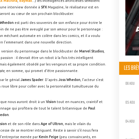
Ex Machina
,
Baymax
...) les intelligences artificielles semblent
d'une interview donnée à
SFX
Magazine, le réalisateur est en
 seront au cœur de son prochain blockbuster.
 Whedon
est parti des souvenirs de son enfance pour écrire le
oin de ne pas être aveuglé par son amour pour le personnage :
un méchant automate en colère dans les comics, et il a voulu
en l'emmenant dans une nouvelle direction.
le version du personnage dans le blockbuster de
Marvel Studios
,
sion : il devrait être un robot à la fois très intelligent
 mais également obsédé par les vengeurs et sa propre condition.
LES BR
gée
, en somme, qui promet d'être passionnante.
par le génial
James Spader
. D'après
Joss Whedon
, l'acteur s'est
06 AOU
n roue libre pour coller avec la personnalité tumultueuse du
05 AOU
 que nous auront droit à un
Vision
tout en nuances, craintif et
nnage qui profitera de tout le talent britannique de
Paul
hedon
.
04 AOU
ision
et de son rôle dans
Age of Ultron
, mais le vilain du
cesse de se montrer intriguant. Reste à savoir s'il nous fera
 l'entreprise menée par
Kevin Feige
(peu convaincants, en