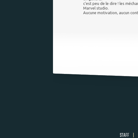
c'est peu de le dire ! les mécha
Marvel studio.
Aucune motivation, aucun cont
STAFF
|