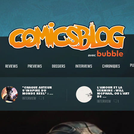
PL
REVIEWS
PREVIEWS
DOSSIERS
INTERVIEWS
CHRONIQUES
"CHAQUE AUTEUR
L'AMOUR ET LA
S'INSPIRE DU
VERMINE : WILL
MONDE RÉEL" : ...
MCPHAIL, OU L'ART
DE ...
INTERVIEW
1
INTERVIEW
1