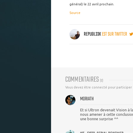
général) le 22 avril prochain.
Source
REPUBL33K
EST SUR TWITTER
COMMENTAIRES
(
12
)
Vous devez être connecté pour participer
MORIATH
Et si Ultron devenait Vision à l
nous amener à cette conclusio
une bonne surprise ^^