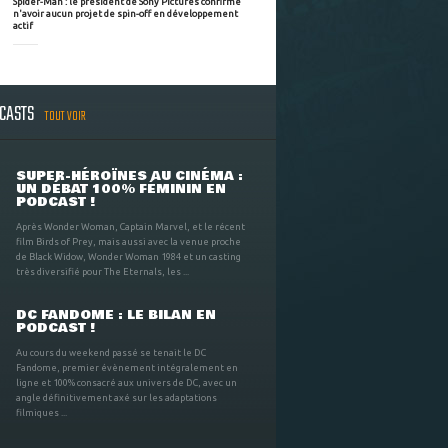
Spider-Man : le président de Sony Pictures confirme
n'avoir aucun projet de spin-off en développement
actif
DCASTS
TOUT VOIR
SUPER-HÉROÏNES AU CINÉMA :
UN DÉBAT 100% FÉMININ EN
PODCAST !
Après Wonder Woman, Captain Marvel, et le récent
film Birds of Prey, mais aussi avec la venue proche
de Black Widow, Wonder Woman 1984 et un casting
très diversifié pour The Eternals, les ...
DC FANDOME : LE BILAN EN
PODCAST !
Au cours du weekend passé se tenait le DC
Fandome, premier évènement intégralement en
ligne et 100% consacré aux univers de DC, avec un
angle définitivement axé sur les adaptations
filmiques ...