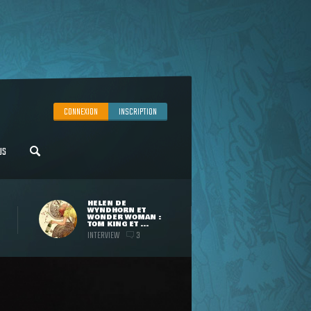
CONNEXION
INSCRIPTION
US
HELEN DE
WYNDHORN ET
WONDER WOMAN :
TOM KING ET ...
INTERVIEW
3