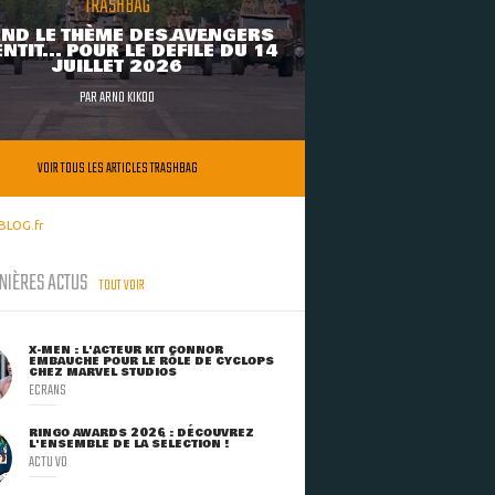
TRASHBAG
ND LE THÈME DES AVENGERS
NTIT... POUR LE DÉFILÉ DU 14
JUILLET 2026
PAR
ARNO KIKOO
VOIR TOUS LES ARTICLES TRASHBAG
BLOG.fr
NIÈRES ACTUS
TOUT VOIR
X-MEN : L'ACTEUR KIT CONNOR
EMBAUCHÉ POUR LE RÔLE DE CYCLOPS
CHEZ MARVEL STUDIOS
ECRANS
RINGO AWARDS 2026 : DÉCOUVREZ
L'ENSEMBLE DE LA SÉLECTION !
ACTU VO