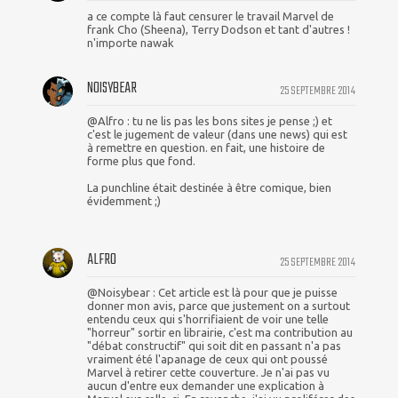
a ce compte là faut censurer le travail Marvel de
frank Cho (Sheena), Terry Dodson et tant d'autres !
n'importe nawak
NOISYBEAR
25 SEPTEMBRE 2014
@Alfro : tu ne lis pas les bons sites je pense ;) et
c'est le jugement de valeur (dans une news) qui est
à remettre en question. en fait, une histoire de
forme plus que fond.
La punchline était destinée à être comique, bien
évidemment ;)
ALFRO
25 SEPTEMBRE 2014
@Noisybear : Cet article est là pour que je puisse
donner mon avis, parce que justement on a surtout
entendu ceux qui s'horrifiaient de voir une telle
"horreur" sortir en librairie, c'est ma contribution au
"débat constructif" qui soit dit en passant n'a pas
vraiment été l'apanage de ceux qui ont poussé
Marvel à retirer cette couverture. Je n'ai pas vu
aucun d'entre eux demander une explication à