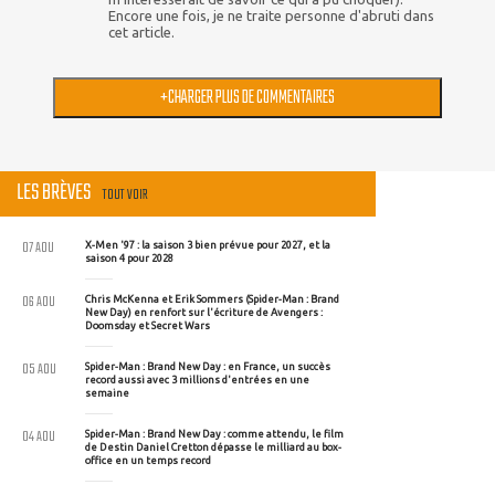
Encore une fois, je ne traite personne d'abruti dans
cet article.
+
CHARGER PLUS DE COMMENTAIRES
LES BRÈVES
TOUT VOIR
07 AOU
X-Men '97 : la saison 3 bien prévue pour 2027, et la
saison 4 pour 2028
06 AOU
Chris McKenna et Erik Sommers (Spider-Man : Brand
New Day) en renfort sur l'écriture de Avengers :
Doomsday et Secret Wars
05 AOU
Spider-Man : Brand New Day : en France, un succès
record aussi avec 3 millions d'entrées en une
semaine
04 AOU
Spider-Man : Brand New Day : comme attendu, le film
de Destin Daniel Cretton dépasse le milliard au box-
office en un temps record