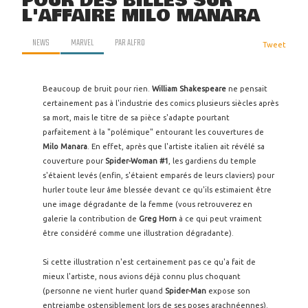
POUR DES BILLES SUR
L'AFFAIRE MILO MANARA
NEWS
MARVEL
PAR
ALFRO
Tweet
Beaucoup de bruit pour rien.
William Shakespeare
ne pensait
certainement pas à l'industrie des comics plusieurs siècles après
sa mort, mais le titre de sa pièce s'adapte pourtant
parfaitement à la "polémique" entourant les couvertures de
Milo Manara
. En effet, après que l'artiste italien ait révélé sa
couverture pour
Spider-Woman #1
, les gardiens du temple
s'étaient levés (enfin, s'étaient emparés de leurs claviers) pour
hurler toute leur âme blessée devant ce qu'ils estimaient être
une image dégradante de la femme (vous retrouverez en
galerie la contribution de
Greg Horn
à ce qui peut vraiment
être considéré comme une illustration dégradante).
Si cette illustration n'est certainement pas ce qu'a fait de
mieux l'artiste, nous avions déjà connu plus choquant
(personne ne vient hurler quand
Spider-Man
expose son
entrejambe ostensiblement lors de ses poses arachnéennes).