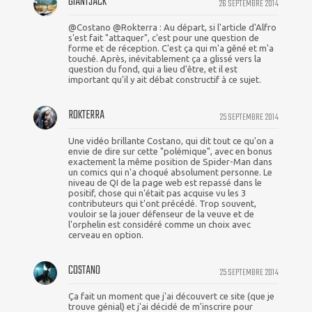
GIANTJACK
26 SEPTEMBRE 2014
@Costano @Rokterra : Au départ, si l'article d'Alfro
s'est fait "attaquer", c'est pour une question de
forme et de réception. C'est ça qui m'a gêné et m'a
touché. Après, inévitablement ça a glissé vers la
question du fond, qui a lieu d'être, et il est
important qu'il y ait débat constructif à ce sujet.
ROKTERRA
25 SEPTEMBRE 2014
Une vidéo brillante Costano, qui dit tout ce qu'on a
envie de dire sur cette "polémique", avec en bonus
exactement la même position de Spider-Man dans
un comics qui n'a choqué absolument personne. Le
niveau de QI de la page web est repassé dans le
positif, chose qui n'était pas acquise vu les 3
contributeurs qui t'ont précédé. Trop souvent,
vouloir se la jouer défenseur de la veuve et de
l'orphelin est considéré comme un choix avec
cerveau en option.
COSTANO
25 SEPTEMBRE 2014
Ça fait un moment que j'ai découvert ce site (que je
trouve génial) et j'ai décidé de m'inscrire pour