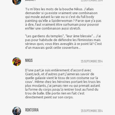
25 SEPTEMBRE 2014
Tu m’ôtes les mots de la bouche Nikus. J'allais
demander si ça existe vraiment une combinaison
qui moule autant la raie ou si c'est du full body
painting qu'elle a Spiderwoman ? Parce que y'a pas
à dire, faut vraiment être surhumain pour pouvoir
enfiler une combinaison aussi stretch.
"Les gardiens du temples", "leur âme blessée"... J'ai
pas pour habitude de défendre les féministes mais
sérieux quoi, vous êtes aveuglés à ce point là? C'est
d'un mauvais goût cette couverture...
NIKUS
25 SEPTEMBRE 2014
D'une part je suis entièrement d'accord avec
GiantJack, et d'autres part j'aimerais savoir de
quelle galaxie vient le tissu de son costume sur la
couv'. Même chez les héroïnes portant les trucs les
plus moulants, j'ai jamais rien vu qui prenait autant
la forme du corps jusqu'à rentrer tout au fond du
trou de balle. Elle porte rien en fait c'est
directement peint sur son corps.
ROKTERRA
25 SEPTEMBRE 2014