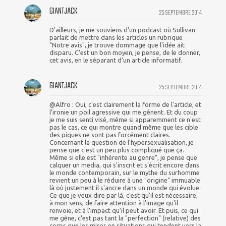
GIANTJACK
25 SEPTEMBRE 2014
D'ailleurs, je me souviens d'un podcast où Sullivan
parlait de mettre dans les articles un rubrique
"Notre avis", je trouve dommage que l'idée ait
disparu. C'est un bon moyen, je pense, de le donner,
cet avis, en le séparant d'un article informatif.
GIANTJACK
25 SEPTEMBRE 2014
@Alfro : Oui, c'est clairement la forme de l'article, et
l'ironie un poil agressive qui me gênent. Et du coup
je me suis senti visé, même si apparemment ce n'est
pas le cas, ce qui montre quand même que les cible
des piques ne sont pas forcément claires.
Concernant la question de l'hypersexualisation, je
pense que c'est un peu plus compliqué que ça.
Même si elle est "inhérente au genre", je pense que
calquer un media, qui s'inscrit et s'écrit encore dans
le monde contemporain, sur le mythe du surhomme
revient un peu à le réduire à une "origine" immuable
là où justement il s'ancre dans un monde qui évolue.
Ce que je veux dire par là, c'est qu'il est nécessaire,
à mon sens, de faire attention à l'image qu'il
renvoie, et à l'impact qu'il peut avoir. Et puis, ce qui
me gêne, c'est pas tant la "perfection" (relative) des
corps que les mises en situations qui tendent vers la