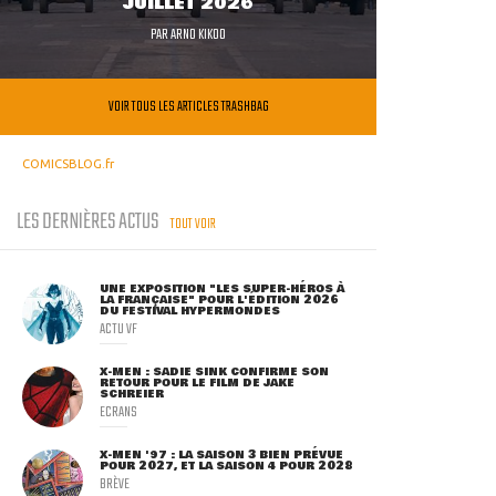
JUILLET 2026
PAR
ARNO KIKOO
VOIR TOUS LES ARTICLES TRASHBAG
COMICSBLOG.fr
LES DERNIÈRES ACTUS
TOUT VOIR
UNE EXPOSITION "LES SUPER-HÉROS À
LA FRANÇAISE" POUR L'ÉDITION 2026
DU FESTIVAL HYPERMONDES
ACTU VF
X-MEN : SADIE SINK CONFIRME SON
RETOUR POUR LE FILM DE JAKE
SCHREIER
ECRANS
X-MEN '97 : LA SAISON 3 BIEN PRÉVUE
POUR 2027, ET LA SAISON 4 POUR 2028
BRÈVE