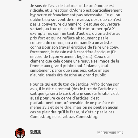
Je suis de l'avis de l'article, cette polémique est
ridicule, et la réaction d'Alonso est particulièrement
hypocrite et franchement pas nécessaire. Ce qu'on
oublie trop souvent de dire aussi, c'est que ce n'est
pas la couverture du numéro, c'est une couverture
variant, un truc qui ne doit être imprimer qu'à X
exemplaires comme tant d'autres, qu'on achète au
prix fort et qui ne reflète absolument pas le
contenu du comics, on a demandé à un artiste
connu pour son travail érotique de faire une couv,
forcement, le dessin est à caractère érotique (Et
encore de façon vraiment légère...). Ceux qui
clament que cela donne une mauvaise image de la
femme aux grand public sont à blamer, tout
simplement parce que sans eux, cette image
n'aurait jamais été destiné au grand public.
Pour ce qui est du ton de l'article, Alfro donne son
avis, il le dit clairement (dès le titre de l'article on
sait que ça sera le cas), et si je suis sur le site, c'est
aussi pour lire ce genre d'articles, c'est
parfaitement compréhensible de ne pas être du
même avis et de le dire, mais on ne peut en aucun
cas se plaindre qu'il le fasse, si c'était pas le cas
Comicsblog ne serait pas Comicsblog.
SERGIO
25 SEPTEMBRE 2014