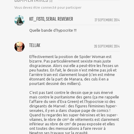
(
23
)
Vous devez être connecté pour participer
KIT_FISTO, SERIAL REVIEWER
27 SEPTEMBRE 2014
Quelle bande d'hypocrite !!!
TELLAK
26 SEPTEMBRE 2014
Effectivement la position de Spider Woman est
bizarre. Pas particulièrement sexiste mais juste
disgracieuse. Alors oui elle a peut-être les fesses un
peu hautes. En fait, le dessin n'est même pas joli et
l'arrière train est clairement loupé (c'en est même
étonnant de la part de Manara, des culs il en a
pourtant dessiné des milliers).
C'est pas tant contre le dessin que je suis énervé
mais contre le puritanisme des gens (ça me rappelle
l'affaire du sein d'Eva Green) et l'hypocrisie ici des
dirigeants de Marvel : des figures féminines hyper-
sexuées, il y en a dans chaque page de comics !
Quand tu regardes les super-héroïnes et les super-
vilaines, le nbre de cm² de vêtements est clairement
inférieur au nbre de cm² de peau exposée et elles
ont toutes des mensurations à faire revoir à
Newton ses travaux sur la gravité.