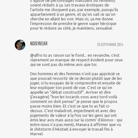
s'agisse de personnages masculins ou féminins)
soient réduits à ça. Les travaux érotiques de
l'artiste me choquent pas, par exemple, puisqu'ils
appartiennent à un genre, et qu'on sait ce qu'on
cherche en allant les voir. Mais ici, ça me donne
l'impression de prendre le genre super héroïque
pour le réduire au côté, je maintiens, sexualisé.
NOISYBEAR
25 SEPTEMBRE 2014
@alfro tu as raison sur le fond... en revanche, c'est
clairement un manque de respect évident pour ceux
qui ne sont pas du même avis que toi.
Des hommes et des femmes n'ont pas apprécié ce
que pouvait ressortir de ce dessin plutôt que de les
juger, si tu essayais de le comprendre et ensuite de
leur expliquer ton point de vue. C'est ce qu'on
appelle un "débat constructif". Arriver et dire
(j'exagère) "bon les tocards vous avez tord voilà
comment on doit penser" je pense que le propos
passe moins bien. Et c'est ce que tu as fait ci-
dessus. C'est maladroit, impertinent et avec des
jugements de valeur à la fois sur les gens qui ont
émis leur avis mais aussi sur la comm' d'Alonso - qui
entre nous n'a pas menti, Manara à affirmer que vu
le shitstorm il hésitait à envoyer le travail fini à
Marvel.