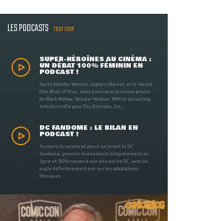
LES PODCASTS
TOUT VOIR
SUPER-HÉROÏNES AU CINÉMA :
UN DÉBAT 100% FÉMININ EN
PODCAST !
Après Wonder Woman, Captain Marvel, et le récent
film Birds of Prey, mais aussi avec la venue proche
de Black Widow, Wonder Woman 1984 et un casting
très diversifié pour The Eternals, les ...
DC FANDOME : LE BILAN EN
PODCAST !
Au cours du weekend passé se tenait le DC
Fandome, premier évènement intégralement en
ligne et 100% consacré aux univers de DC, avec un
angle définitivement axé sur les adaptations
filmiques ...