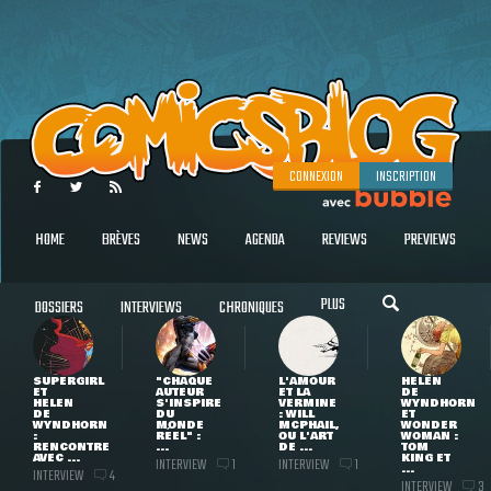
CONNEXION
INSCRIPTION
HOME
BRÈVES
NEWS
AGENDA
REVIEWS
PREVIEWS
PLUS
DOSSIERS
INTERVIEWS
CHRONIQUES
SUPERGIRL
"CHAQUE
L'AMOUR
HELEN
ET
AUTEUR
ET LA
DE
HELEN
S'INSPIRE
VERMINE
WYNDHORN
DE
DU
: WILL
ET
WYNDHORN
MONDE
MCPHAIL,
WONDER
:
RÉEL" :
OU L'ART
WOMAN :
RENCONTRE
...
DE ...
TOM
AVEC ...
KING ET
INTERVIEW
INTERVIEW
1
1
...
INTERVIEW
4
INTERVIEW
3