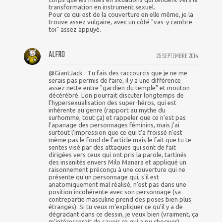
transformation en instrument sexuel.
Pour ce qui est de la couverture en elle même, je la
trouve assez vulgaire, avec un côté "vas-y cambre
toi" assez appuyé.
ALFRO
25 SEPTEMBRE 2014
@GiantJack : Tu fais des raccourcis que je ne me
serais pas permis de faire, il y a une différence
assez nette entre "gardien du temple" et mouton
décérébré. L'on pourrait discuter longtemps de
l'hypersexualisation des super-héros, qui est
inhérente au genre (rapport au mythe du
surhomme, tout ça) et rappeler que ce n'est pas
l'apanage des personnages féminins, mais j'ai
surtout l'impression que ce qui t'a froissé n'est
même pas le fond de l'article mais le fait que tu te
sentes visé par des attaques qui sont de fait
dirigées vers ceux qui ont pris la parole, tartinés
des insanités envers Milo Manara et appliqué un
raisonnement préconçu à une couverture qui ne
présente qu'un personnage qui, s'il est
anatomiquement mal réalisé, n'est pas dans une
position incohérente avec son personnage (sa
contrepartie masculine prend des poses bien plus
étranges). Si tu veux m'expliquer ce qu'il y a de
dégradant dans ce dessin, je veux bien (vraiment, ça
m'intéresserait de savoir ce qui a pu choquer).