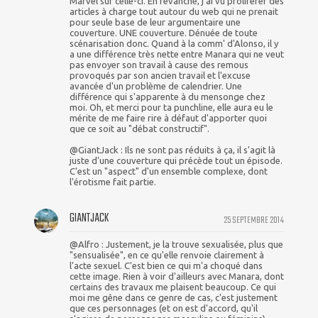
Marvel sur celle-ci. En revanche, j'ai vu proliférer des
articles à charge tout autour du web qui ne prenait
pour seule base de leur argumentaire une
couverture. UNE couverture. Dénuée de toute
scénarisation donc. Quand à la comm' d'Alonso, il y
a une différence très nette entre Manara qui ne veut
pas envoyer son travail à cause des remous
provoqués par son ancien travail et l'excuse
avancée d'un problème de calendrier. Une
différence qui s'apparente à du mensonge chez
moi. Oh, et merci pour ta punchline, elle aura eu le
mérite de me faire rire à défaut d'apporter quoi
que ce soit au "débat constructif".
@GiantJack : Ils ne sont pas réduits à ça, il s'agit là
juste d'une couverture qui précède tout un épisode.
C'est un "aspect" d'un ensemble complexe, dont
l'érotisme fait partie.
GIANTJACK
25 SEPTEMBRE 2014
@Alfro : Justement, je la trouve sexualisée, plus que
"sensualisée", en ce qu'elle renvoie clairement à
l'acte sexuel. C'est bien ce qui m'a choqué dans
cette image. Rien à voir d'ailleurs avec Manara, dont
certains des travaux me plaisent beaucoup. Ce qui
moi me gêne dans ce genre de cas, c'est justement
que ces personnages (et on est d'accord, qu'il