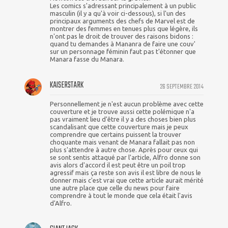
Les comics s'adressant principalement à un public
masculin (il y a qu'à voir ci-dessous), si l'un des
principaux arguments des chefs de Marvel est de
montrer des femmes en tenues plus que légère, ils
n'ont pas le droit de trouver des raisons bidons :
quand tu demandes à Mananra de faire une couv'
sur un personnage féminin faut pas t'étonner que
Manara fasse du Manara.
KAISERSTARK
26 SEPTEMBRE 2014
Personnellement je n'est aucun problème avec cette
couverture et je trouve aussi cette polémique n'a
pas vraiment lieu d'être il y a des choses bien plus
scandalisant que cette couverture mais je peux
comprendre que certains puissent la trouver
choquante mais venant de Manara fallait pas non
plus s'attendre à autre chose. Après pour ceux qui
se sont sentis attaqué par l'article, Alfro donne son
avis alors d'accord il est peut être un poil trop
agressif mais ça reste son avis il est libre de nous le
donner mais c'est vrai que cette article aurait mérité
une autre place que celle du news pour faire
comprendre à tout le monde que cela était l'avis
d'Alfro.