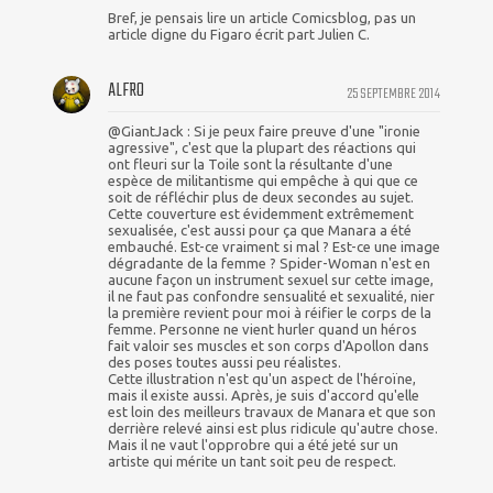
Bref, je pensais lire un article Comicsblog, pas un
article digne du Figaro écrit part Julien C.
ALFRO
25 SEPTEMBRE 2014
@GiantJack : Si je peux faire preuve d'une "ironie
agressive", c'est que la plupart des réactions qui
ont fleuri sur la Toile sont la résultante d'une
espèce de militantisme qui empêche à qui que ce
soit de réfléchir plus de deux secondes au sujet.
Cette couverture est évidemment extrêmement
sexualisée, c'est aussi pour ça que Manara a été
embauché. Est-ce vraiment si mal ? Est-ce une image
dégradante de la femme ? Spider-Woman n'est en
aucune façon un instrument sexuel sur cette image,
il ne faut pas confondre sensualité et sexualité, nier
la première revient pour moi à réifier le corps de la
femme. Personne ne vient hurler quand un héros
fait valoir ses muscles et son corps d'Apollon dans
des poses toutes aussi peu réalistes.
Cette illustration n'est qu'un aspect de l'héroïne,
mais il existe aussi. Après, je suis d'accord qu'elle
est loin des meilleurs travaux de Manara et que son
derrière relevé ainsi est plus ridicule qu'autre chose.
Mais il ne vaut l'opprobre qui a été jeté sur un
artiste qui mérite un tant soit peu de respect.