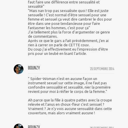
faut faire une différence entre sensualité et
sexualité"
"Mais nan trop pas sexualisée quoi ! Elle est juste
sensuelle ! C'est normal d'être sensuel pour une
femme et sensuel ça veut dire cambrer le dos pour
être dans une pose tendancieuse pour faire
fantasmer les hommes, c'est pour ça"
J'ai tellement plus la force d'argumenter ce genre
de commentaires.
Après ce que le gars a fait précédemment, j'en ai
rien à carrer on parle de CETTE couv.
Du coup j'ai effectivement eu l'impression d'être
pris pour un teubé en lisant l'article.
BOUNZY
25 SEPTEMBRE 2014
" Spider-Woman n'est en aucune façon un
instrument sexuel sur cette image, il ne faut pas
confondre sensualité et sexualité, nier la première
revient pour moi à réifier le corps de la femme."
Ah parce que la fille à quatre pattes avec la croupe
relevée et l'anus en choux-fleur c'est sensuel ?
Vraiment ? Je n'y vois aucune sensualité dans cette
couverture, mais alors vraiment aucune !
BOUNZY