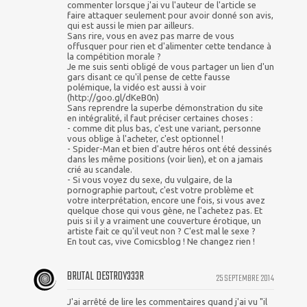
commenter lorsque j'ai vu l'auteur de l'article se
faire attaquer seulement pour avoir donné son avis,
qui est aussi le mien par ailleurs.
Sans rire, vous en avez pas marre de vous
offusquer pour rien et d'alimenter cette tendance à
la compétition morale ?
Je me suis senti obligé de vous partager un lien d'un
gars disant ce qu'il pense de cette fausse
polémique, la vidéo est aussi à voir
(http://goo.gl/dKeB0n)
Sans reprendre la superbe démonstration du site
en intégralité, il faut préciser certaines choses :
- comme dit plus bas, c'est une variant, personne
vous oblige à l'acheter, c'est optionnel !
- Spider-Man et bien d'autre héros ont été dessinés
dans les même positions (voir lien), et on a jamais
crié au scandale.
- Si vous voyez du sexe, du vulgaire, de la
pornographie partout, c'est votre problème et
votre interprétation, encore une fois, si vous avez
quelque chose qui vous gène, ne l'achetez pas. Et
puis si il y a vraiment une couverture érotique, un
artiste fait ce qu'il veut non ? C'est mal le sexe ?
En tout cas, vive Comicsblog ! Ne changez rien !
BRUTAL DESTR0Y333R
25 SEPTEMBRE 2014
J'ai arrêté de lire les commentaires quand j'ai vu "il