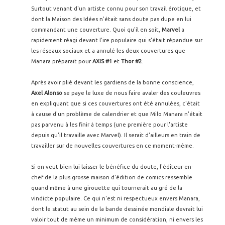
Surtout venant d'un artiste connu pour son travail érotique, et
dont la Maison des Idées n'était sans doute pas dupe en lui
commandant une couverture. Quoi qu'il en soit,
Marvel
a
rapidement réagi devant l'ire populaire qui s'était répandue sur
les réseaux sociaux et a annulé les deux couvertures que
Manara préparait pour
AXIS #1
et
Thor #2
.
Après avoir plié devant les gardiens de la bonne conscience,
Axel Alonso
se paye le luxe de nous faire avaler des couleuvres
en expliquant que si ces couvertures ont été annulées, c'était
à cause d'un problème de calendrier et que Milo Manara n'était
pas parvenu à les finir à temps (une première pour l'artiste
depuis qu'il travaille avec Marvel). Il serait d'ailleurs en train de
travailler sur de nouvelles couvertures en ce moment-même.
Si on veut bien lui laisser le bénéfice du doute, l'éditeur-en-
chef de la plus grosse maison d'édition de comics ressemble
quand même à une girouette qui tournerait au gré de la
vindicte populaire. Ce qui n'est ni respectueux envers Manara,
dont le statut au sein de la bande dessinée mondiale devrait lui
valoir tout de même un minimum de considération, ni envers les