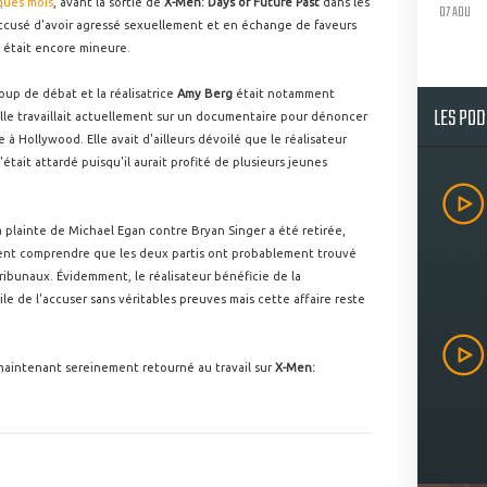
lques mois
, avant la sortie de
X-Men: Days of Future Past
dans les
07 AOU
accusé d'avoir agressé sexuellement et en échange de faveurs
ci était encore mineure.
up de débat et la réalisatrice
Amy Berg
était notamment
LES PO
le travaillait actuellement sur un documentaire pour dénoncer
 Hollywood. Elle avait d'ailleurs dévoilé que le réalisateur
 s'était attardé puisqu'il aurait profité de plusieurs jeunes
 plainte de Michael Egan contre Bryan Singer a été retirée,
mment comprendre que les deux partis ont probablement trouvé
ribunaux. Évidemment, le réalisateur bénéficie de la
ile de l'accuser sans véritables preuves mais cette affaire reste
maintenant sereinement retourné au travail sur
X-Men: