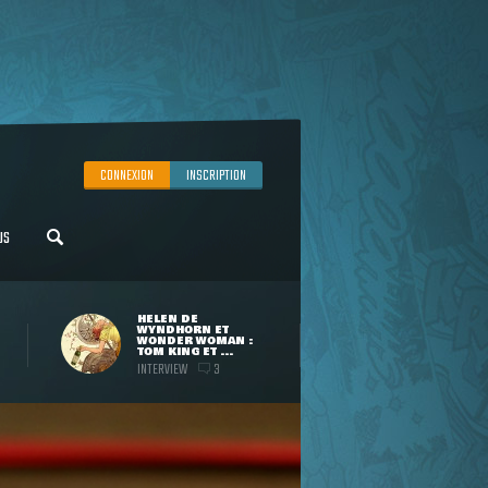
CONNEXION
INSCRIPTION
US
HELEN DE
WYNDHORN ET
WONDER WOMAN :
TOM KING ET ...
INTERVIEW
3