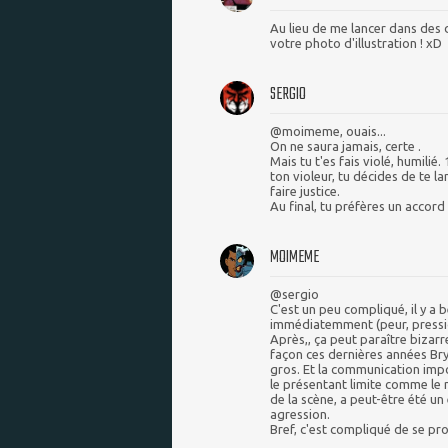
Au lieu de me lancer dans des 
votre photo d'illustration ! xD
SERGIO
@moimeme, ouais...
On ne saura jamais, certe .
Mais tu t'es fais violé, humilié
ton violeur, tu décides de te la
faire justice.
Au final, tu préfères un accord 
MOIMEME
@sergio
C'est un peu compliqué, il y a
immédiatemment (peur, pression,
Après,, ça peut paraître bizar
façon ces dernières années Br
gros. Et la communication im
le présentant limite comme le m
de la scène, a peut-être été un
agression.
Bref, c'est compliqué de se pr