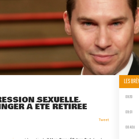
LES BR
09:20
RESSION SEXUELLE
NGER A ÉTÉ RETIRÉE
09:01
Tweet
08 AOU