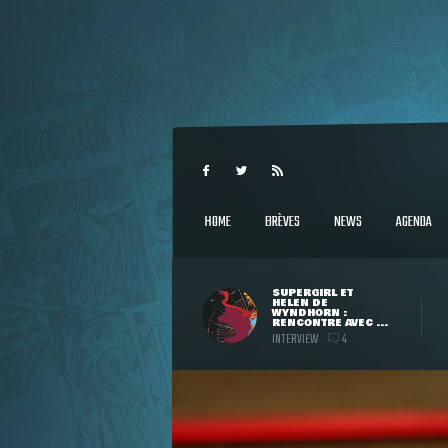
HOME
BRÈVES
NEWS
AGENDA
SUPERGIRL ET
HELEN DE
WYNDHORN :
RENCONTRE AVEC ...
INTERVIEW
4