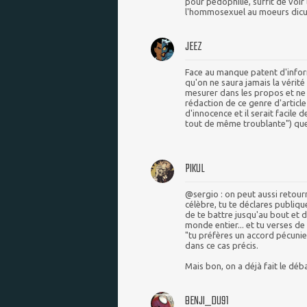
pour pedophilie, suffit de voir
l'hommosexuel au moeurs dicu
JEEZ
Face au manque patent d'informa
qu'on ne saura jamais la vérité s
mesurer dans les propos et ne
rédaction de ce genre d'articl
d'innocence et il serait facile 
tout de même troublante") que
PIKUL
@sergio : on peut aussi retourn
célèbre, tu te déclares publiqu
de te battre jusqu'au bout et d
monde entier... et tu verses de 
"tu préfères un accord pécunier
dans ce cas précis.
Mais bon, on a déjà fait le déba
BENJI_DU91