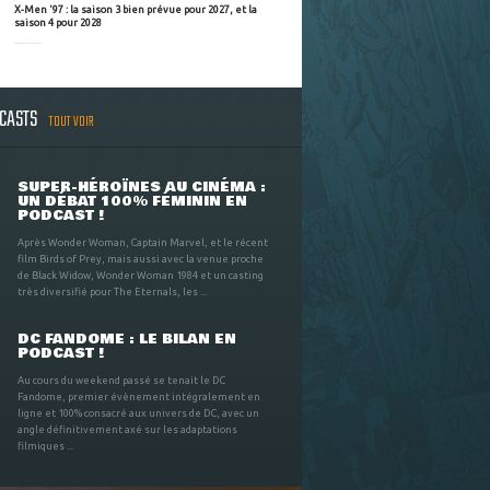
X-Men '97 : la saison 3 bien prévue pour 2027, et la
saison 4 pour 2028
DCASTS
TOUT VOIR
SUPER-HÉROÏNES AU CINÉMA :
UN DÉBAT 100% FÉMININ EN
PODCAST !
Après Wonder Woman, Captain Marvel, et le récent
film Birds of Prey, mais aussi avec la venue proche
de Black Widow, Wonder Woman 1984 et un casting
très diversifié pour The Eternals, les ...
DC FANDOME : LE BILAN EN
PODCAST !
Au cours du weekend passé se tenait le DC
Fandome, premier évènement intégralement en
ligne et 100% consacré aux univers de DC, avec un
angle définitivement axé sur les adaptations
filmiques ...