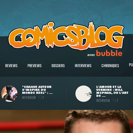
PL
REVIEWS
PREVIEWS
DOSSIERS
INTERVIEWS
CHRONIQUES
"CHAQUE AUTEUR
L'AMOUR ET LA
S'INSPIRE DU
VERMINE : WILL
MONDE RÉEL" : ...
MCPHAIL, OU L'ART
DE ...
INTERVIEW
1
INTERVIEW
1