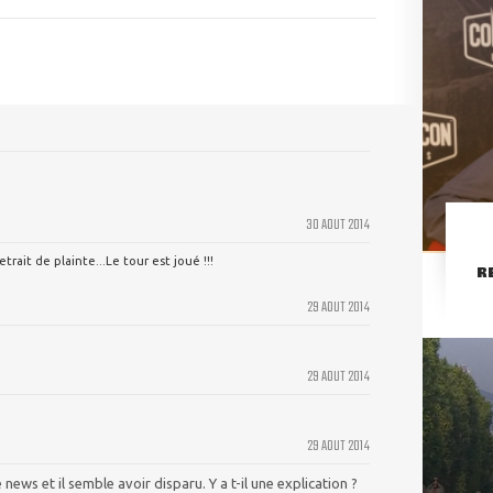
30 AOUT 2014
rait de plainte...Le tour est joué !!!
R
29 AOUT 2014
29 AOUT 2014
29 AOUT 2014
 news et il semble avoir disparu. Y a t-il une explication ?