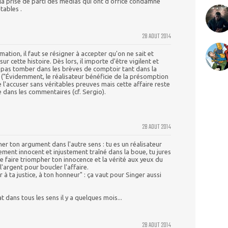
 la prise de parti des medias qui ont d'office condamné
tables .
28 AOUT 2014
tion, il faut se résigner à accepter qu'on ne sait et
ur cette histoire. Dès lors, il importe d'être vigilent et
 pas tomber dans les brèves de comptoir tant dans la
e ("Évidemment, le réalisateur bénéficie de la présomption
de l'accuser sans véritables preuves mais cette affaire reste
 dans les commentaires (cf. Sergio).
28 AOUT 2014
er ton argument dans l'autre sens : tu es un réalisateur
ement innocent et injustement traîné dans la boue, tu jures
e faire triompher ton innocence et la vérité aux yeux du
l'argent pour boucler l'affaire.
 à ta justice, à ton honneur" : ça vaut pour Singer aussi
t dans tous les sens il y a quelques mois...
28 AOUT 2014