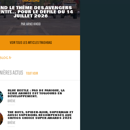
TRASHBAG
ND LE THÈME DES AVENGERS
NTIT... POUR LE DÉFILÉ DU 14
JUILLET 2026
PAR
ARNO KIKOO
VOIR TOUS LES ARTICLES TRASHBAG
BLOG.fr
NIÈRES ACTUS
TOUT VOIR
BLUE BEETLE : PAS DE PANIQUE, LA
SÉRIE ANIMÉE EST TOUJOURS EN
DÉVELOPPEMENT.
BRÈVE
THE BOYS, SPIDER-NOIR, SUPERMAN ET
AUSSI SUPERGIRL RÉCOMPENSÉS AUX
CRITICS CHOICE SUPER AWARDS 2026
BRÈVE