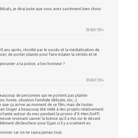
débats, je dirai juste que vous avez sacrément bien choisi
28 AOUT 2014
. 10 ans après, révolté par le succès et la médiatisation de
ncer, de porter plainte pour faire éclater la vérités et te
pecunier a ta justice, a ton honneur ?
28 AOUT 2014
 beaucoup de personnes qui ne portent pas plainte
 honte, situation familiale délicate, etc...).
re que ça arrive au moment de ce film, mais de toutes
yan Singer a beaucoup été mêlé à des projets relativement
portante autour du mec pendant la promo d'X-Men DoFP,
essie revenant sauver la licence qu'il a mis sur le devant
 élément déclencheur pour Egan si il y a vraiment eu
ononcer car on ne saura jamais tout.