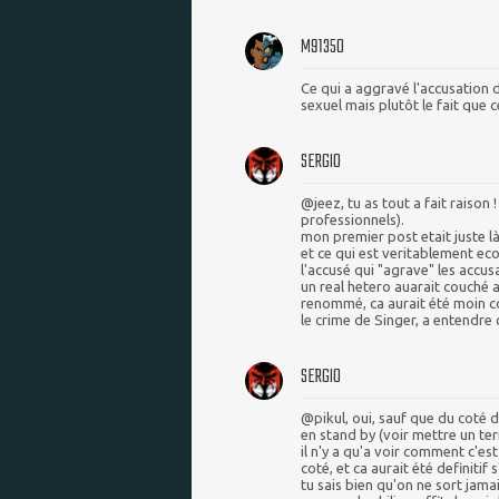
M91350
Ce qui a aggravé l'accusation d
sexuel mais plutôt le fait que 
SERGIO
@jeez, tu as tout a fait raison 
professionnels).
mon premier post etait juste l
et ce qui est veritablement ec
l'accusé qui "agrave" les accusa
un real hetero auarait couché a
renommé, ca aurait été moin 
le crime de Singer, a entendre 
SERGIO
@pikul, oui, sauf que du coté d
en stand by (voir mettre un term
il n'y a qu'a voir comment c'e
coté, et ca aurait été definitif s
tu sais bien qu'on ne sort jam