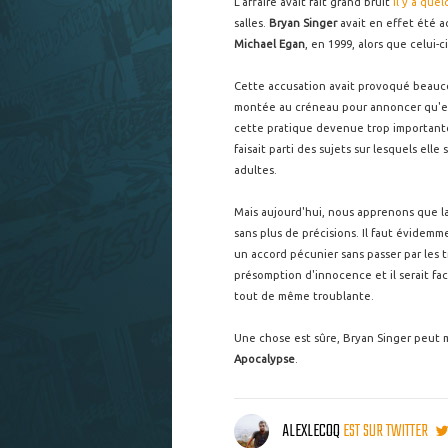
L'affaire avait fait grand bruit
il y a que
salles.
Bryan Singer
avait en effet été 
Michael Egan
, en 1999, alors que celui-
Cette accusation avait provoqué beauco
montée au créneau pour annoncer qu'el
cette pratique devenue trop importante à
faisait parti des sujets sur lesquels elle
adultes.
Mais aujourd'hui, nous apprenons que la
sans plus de précisions. Il faut évide
un accord pécunier sans passer par les t
présomption d'innocence et il serait fac
tout de même troublante.
Une chose est sûre, Bryan Singer peut 
Apocalypse
.
ALEXLECOQ
EST SUR TWITTER