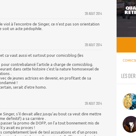
QUA
RETE
28 AOUT 2014
e viol à l'encontre de Singer, ce n'est pas son orientation
ce soit un acte pédophile.
28 AOUT 2014
! et ca vaut aussi et surtout pour comicsblog (les
COMICS
à pour contrebalancé l'article a charge de comicsblog.
oeurant dans cette histoire c'est la nature homosexuel de
tions .
LES DER
vec de jeunes actrices en devenir, en profitant de sa
condamné !
certain, serait d'etre homo.
28 AOUT 2014
e Singer, s'il devait allez jusqu'au bout ca veut dire mettre
e definitif) a sa carrière .
st passer la promo de DOFP, on l'a tout bonnement mis de
'il y avait eu proces !
ais completement lavé de tesl accusations et d'un proces