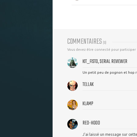
COMMENTAIRES
(
13
)
Vous devez être connecté pour participer
KIT_FISTO, SERIAL REVIEWER
Un petit peu de pognon et hop ret
TELLAK
KLAMP
RED-HOOD
J'ai laissé un message sur cette