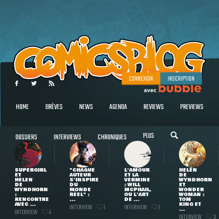
CONNEXION
INSCRIPTION
HOME
BRÈVES
NEWS
AGENDA
REVIEWS
PREVIEWS
PLUS
DOSSIERS
INTERVIEWS
CHRONIQUES
SUPERGIRL
"CHAQUE
L'AMOUR
HELEN
ET
AUTEUR
ET LA
DE
HELEN
S'INSPIRE
VERMINE
WYNDHORN
DE
DU
: WILL
ET
WYNDHORN
MONDE
MCPHAIL,
WONDER
:
RÉEL" :
OU L'ART
WOMAN :
RENCONTRE
...
DE ...
TOM
AVEC ...
KING ET
INTERVIEW
INTERVIEW
1
1
...
INTERVIEW
4
INTERVIEW
3