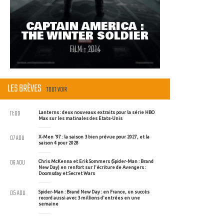
CAPTAIN AMERICA :
THE WINTER SOLDIER
FILM - 2014
LES BRÈVES
TOUT VOIR
11:09
Lanterns : deux nouveaux extraits pour la série HBO
Max sur les matinales des Etats-Unis
07 AOU
X-Men '97 : la saison 3 bien prévue pour 2027, et la
saison 4 pour 2028
06 AOU
Chris McKenna et Erik Sommers (Spider-Man : Brand
New Day) en renfort sur l'écriture de Avengers :
Doomsday et Secret Wars
05 AOU
Spider-Man : Brand New Day : en France, un succès
record aussi avec 3 millions d'entrées en une
semaine