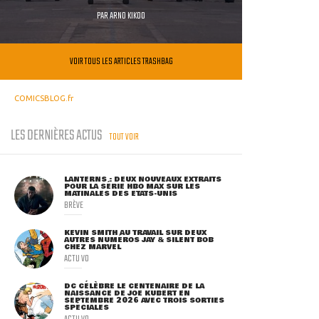
PAR
ARNO KIKOO
VOIR TOUS LES ARTICLES TRASHBAG
COMICSBLOG.fr
LES DERNIÈRES ACTUS
TOUT VOIR
LANTERNS : DEUX NOUVEAUX EXTRAITS
POUR LA SÉRIE HBO MAX SUR LES
MATINALES DES ETATS-UNIS
BRÈVE
KEVIN SMITH AU TRAVAIL SUR DEUX
AUTRES NUMÉROS JAY & SILENT BOB
CHEZ MARVEL
ACTU VO
DC CÉLÈBRE LE CENTENAIRE DE LA
NAISSANCE DE JOE KUBERT EN
SEPTEMBRE 2026 AVEC TROIS SORTIES
SPÉCIALES
ACTU VO