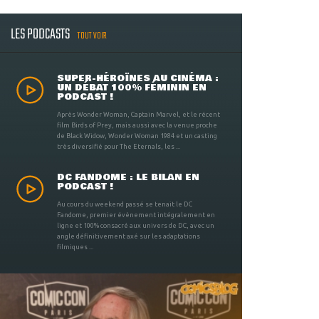
LES PODCASTS
TOUT VOIR
SUPER-HÉROÏNES AU CINÉMA :
UN DÉBAT 100% FÉMININ EN
PODCAST !
Après Wonder Woman, Captain Marvel, et le récent
film Birds of Prey, mais aussi avec la venue proche
de Black Widow, Wonder Woman 1984 et un casting
très diversifié pour The Eternals, les ...
DC FANDOME : LE BILAN EN
PODCAST !
Au cours du weekend passé se tenait le DC
Fandome, premier évènement intégralement en
ligne et 100% consacré aux univers de DC, avec un
angle définitivement axé sur les adaptations
filmiques ...