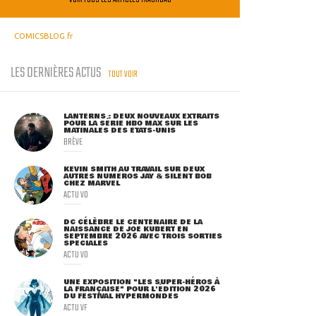
COMICSBLOG.fr
LES DERNIÈRES ACTUS
TOUT VOIR
LANTERNS : DEUX NOUVEAUX EXTRAITS
POUR LA SÉRIE HBO MAX SUR LES
MATINALES DES ETATS-UNIS
BRÈVE
KEVIN SMITH AU TRAVAIL SUR DEUX
AUTRES NUMÉROS JAY & SILENT BOB
CHEZ MARVEL
ACTU VO
DC CÉLÈBRE LE CENTENAIRE DE LA
NAISSANCE DE JOE KUBERT EN
SEPTEMBRE 2026 AVEC TROIS SORTIES
SPÉCIALES
ACTU VO
UNE EXPOSITION "LES SUPER-HÉROS À
LA FRANÇAISE" POUR L'ÉDITION 2026
DU FESTIVAL HYPERMONDES
ACTU VF