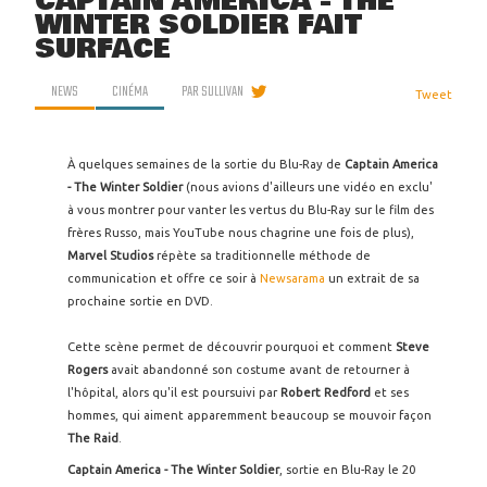
CAPTAIN AMERICA - THE
WINTER SOLDIER FAIT
SURFACE
NEWS
CINÉMA
PAR
SULLIVAN
Tweet
À quelques semaines de la sortie du Blu-Ray de
Captain America
- The Winter Soldier
(nous avions d'ailleurs une vidéo en exclu'
à vous montrer pour vanter les vertus du Blu-Ray sur le film des
frères Russo, mais YouTube nous chagrine une fois de plus),
Marvel Studios
répète sa traditionnelle méthode de
communication et offre ce soir à
Newsarama
un extrait de sa
prochaine sortie en DVD.
Cette scène permet de découvrir pourquoi et comment
Steve
Rogers
avait abandonné son costume avant de retourner à
l'hôpital, alors qu'il est poursuivi par
Robert Redford
et ses
hommes, qui aiment apparemment beaucoup se mouvoir façon
The Raid
.
Captain America - The Winter Soldier
, sortie en Blu-Ray le 20