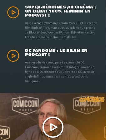
SUPER-HÉROÏNES AU CINÉMA :
UN DÉBAT 100% FÉMININ EN
PODCAST !
Après Wonder Woman, Captain Marvel, et le récent
film Birds of Prey, mais aussi avec la venue proche
de Black Widow, Wonder Woman 1984 et un casting
très diversifié pour The Eternals, les ...
DC FANDOME : LE BILAN EN
PODCAST !
Au cours du weekend passé se tenait le DC
Fandome, premier évènement intégralement en
ligne et 100% consacré aux univers de DC, avec un
angle définitivement axé sur les adaptations
filmiques ...