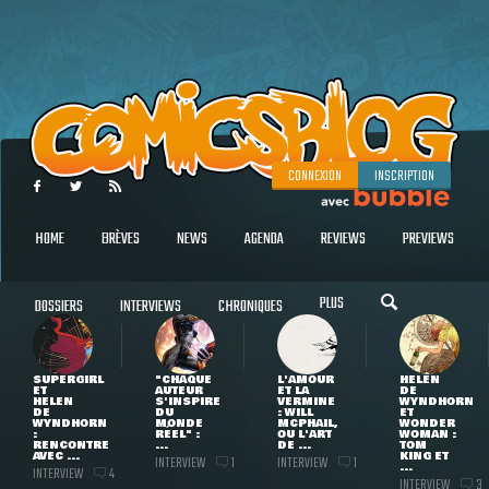
CONNEXION
INSCRIPTION
HOME
BRÈVES
NEWS
AGENDA
REVIEWS
PREVIEWS
PLUS
DOSSIERS
INTERVIEWS
CHRONIQUES
SUPERGIRL
"CHAQUE
L'AMOUR
HELEN
ET
AUTEUR
ET LA
DE
HELEN
S'INSPIRE
VERMINE
WYNDHORN
DE
DU
: WILL
ET
WYNDHORN
MONDE
MCPHAIL,
WONDER
:
RÉEL" :
OU L'ART
WOMAN :
RENCONTRE
...
DE ...
TOM
AVEC ...
KING ET
INTERVIEW
INTERVIEW
1
1
...
INTERVIEW
4
INTERVIEW
3