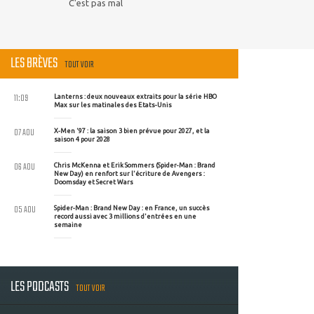
C'est pas mal
LES BRÈVES
TOUT VOIR
11:09
Lanterns : deux nouveaux extraits pour la série HBO
Max sur les matinales des Etats-Unis
07 AOU
X-Men '97 : la saison 3 bien prévue pour 2027, et la
saison 4 pour 2028
06 AOU
Chris McKenna et Erik Sommers (Spider-Man : Brand
New Day) en renfort sur l'écriture de Avengers :
Doomsday et Secret Wars
05 AOU
Spider-Man : Brand New Day : en France, un succès
record aussi avec 3 millions d'entrées en une
semaine
LES PODCASTS
TOUT VOIR