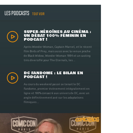
LES PODCASTS
TOUT VOIR
SUPER-HÉROÏNES AU CINÉMA :
UN DÉBAT 100% FÉMININ EN
PODCAST !
Après Wonder Woman, Captain Marvel, et le récent
film Birds of Prey, mais aussi avec la venue proche
de Black Widow, Wonder Woman 1984 et un casting
très diversifié pour The Eternals, les ...
DC FANDOME : LE BILAN EN
PODCAST !
Au cours du weekend passé se tenait le DC
Fandome, premier évènement intégralement en
ligne et 100% consacré aux univers de DC, avec un
angle définitivement axé sur les adaptations
filmiques ...