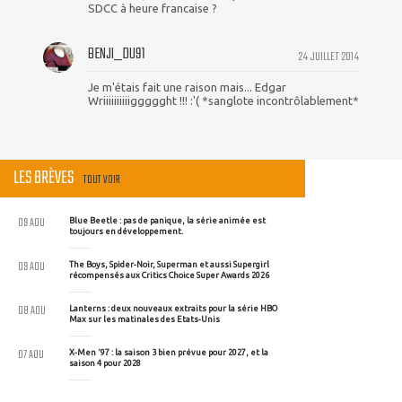
SDCC à heure francaise ?
BENJI_DU91
24 JUILLET 2014
Je m'étais fait une raison mais... Edgar
Wriiiiiiiiiiggggght !!! :'( *sanglote incontrôlablement*
LES BRÈVES
TOUT VOIR
09 AOU
Blue Beetle : pas de panique, la série animée est
toujours en développement.
09 AOU
The Boys, Spider-Noir, Superman et aussi Supergirl
récompensés aux Critics Choice Super Awards 2026
08 AOU
Lanterns : deux nouveaux extraits pour la série HBO
Max sur les matinales des Etats-Unis
07 AOU
X-Men '97 : la saison 3 bien prévue pour 2027, et la
saison 4 pour 2028