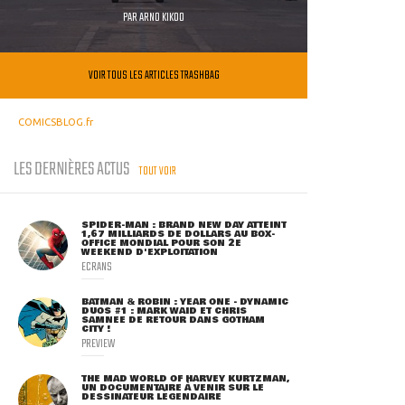
PAR
ARNO KIKOO
VOIR TOUS LES ARTICLES TRASHBAG
COMICSBLOG.fr
LES DERNIÈRES ACTUS
TOUT VOIR
SPIDER-MAN : BRAND NEW DAY ATTEINT
1,67 MILLIARDS DE DOLLARS AU BOX-
OFFICE MONDIAL POUR SON 2E
WEEKEND D'EXPLOITATION
ECRANS
BATMAN & ROBIN : YEAR ONE - DYNAMIC
DUOS #1 : MARK WAID ET CHRIS
SAMNEE DE RETOUR DANS GOTHAM
CITY !
PREVIEW
THE MAD WORLD OF HARVEY KURTZMAN,
UN DOCUMENTAIRE À VENIR SUR LE
DESSINATEUR LÉGENDAIRE