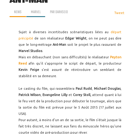
ANT-MAN
NEWS
MARVEL
PAR
DARKSEID
Tweet
Sujet à diverses incertitudes scénaristiques liées au
départ
précipité
de son réalisateur
Edgar Wright
, on ne peut pas dire
que le long-métrage
Ant-Man
soit le projet le plus rassurant de
Marvel Studios
.
Mais en débauchant (non sans difficultés) le réalisateur
Peyton
Reed
afin qu'il s'approprie le script de départ, le producteur
Kevin Feige
s'est assuré de réintroduire un semblant de
stabilité en sa demeure.
Le casting du film, qui rassemblera
Paul Rudd
,
Michael Douglas
,
Patrick Wilson
,
Evangeline Lilly
et
Corey Stoll,
attend quant à lui
le feu vert de la production pour débuter le tournage, alors que
la sortie du film est prévue pour le 5 Août 2015 (17 juillet aux
USA).
Pour autant, à moins d'un an de sa sortie, le film s'était jusque là
fait très discret, ne laissant aux fans du minuscule héros qu'une
courte vidéo de pré-production pour rêver.