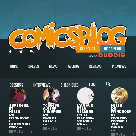
CONNEXION
INSCRIPTION
HOME
BRÈVES
NEWS
AGENDA
REVIEWS
PREVIEWS
PLUS
DOSSIERS
INTERVIEWS
CHRONIQUES
SUPERGIRL
"CHAQUE
L'AMOUR
HELEN
ET
AUTEUR
ET LA
DE
HELEN
S'INSPIRE
VERMINE
WYNDHORN
DE
DU
: WILL
ET
WYNDHORN
MONDE
MCPHAIL,
WONDER
:
RÉEL" :
OU L'ART
WOMAN :
RENCONTRE
...
DE ...
TOM
AVEC ...
KING ET
INTERVIEW
INTERVIEW
1
1
...
INTERVIEW
4
INTERVIEW
3