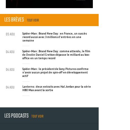
LES BRÈVES
TOUT VOIR
05 AOU
Spider-Man : Brand New Day : en France, un succès
record aussi avec 3 millions d'entrées en une
semaine
04 AOU
Spider-Man : Brand New Day : comme attendu, le film
de Destin Daniel Cretton dépasse le milliard au box-
office en un temps record
04 AOU
Spider-Man : le président de Sony Pictures confirme
n'avoir aucun projet de spin-off en développement
actif
04 AOU
Lanterns : deux extraits avec Hal Jordan pour la série
HBO Max avant la sortie
LES PODCASTS
TOUT VOIR