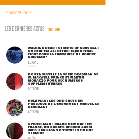
COMICSBLOG.fr
LES DERNIÈRES ACTUS
TOUT VOIR
WALKING DEAD : STREETS OF SURVIVAL :
UN BEAT'EM ALL RÉTRO' FAÇON FINAL
FIGHT POUR LA FRANCHISE DE ROBERT
KIRKMAN !
ECRANS
DC RENOUVELLE LA SÉRIE DEADMAN DE
W. MAXWELL PRINCE ET MARTIN
MORAZZO POUR SIX NUMÉROS
SUPPLÉMENTAIRES
ACTU VO
HULK WAR : LES ONE-SHOTS EN
PROLOGUE DE L'ÉVÈNEMENT MARVEL SE
DÉVOILENT
ACTU VO
SPIDER-MAN : BRAND NEW DAY : EN
FRANCE, UN SUCCÈS RECORD AUSSI
AVEC 3 MILLIONS D'ENTRÉES EN UNE
SEMAINE
BRÈVE