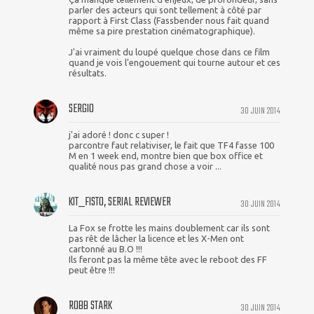
parler des acteurs qui sont tellement à côté par
rapport à First Class (Fassbender nous fait quand
même sa pire prestation cinématographique).
J'ai vraiment du loupé quelque chose dans ce film
quand je vois l'engouement qui tourne autour et ces
résultats.
SERGIO
30 JUIN 2014
j'ai adoré ! donc c super !
parcontre faut relativiser, le fait que TF4 fasse 100
M en 1 week end, montre bien que box office et
qualité nous pas grand chose a voir ...
KIT_FISTO, SERIAL REVIEWER
30 JUIN 2014
La Fox se frotte les mains doublement car ils sont
pas rêt de lâcher la licence et les X-Men ont
cartonné au B.O !!!
Ils feront pas la même tête avec le reboot des FF
peut être !!!
ROBB STARK
30 JUIN 2014