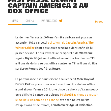
PAST PASSE DEVANT
CAPTAIN AMERICA 2 AU
BOX OFFICE
NEWS
CINÉMA
PAR
ALEXLECOQ
Tweet
Le dernier film sur les
X-Men
n'arrête visiblement plus son
ascension folle car celui
qui talonnait
Captain America: The
Winter Soldier
depuis quelques semaines vient enfin de lui
passer devant ! Et oui, l'aventure temporelle de
Wolverine
signée
Bryan Singer
vient officiellement d'atteindre les 713
millions de dollars au box office contre les 711 millions du film
sur
Steve Rogers
des frères
Russo
.
La performance est doublement à saluer car
X-Men: Days of
Future Past
se place donc maintenant en tête du box office
mondial pour l'année 2014. Une place de choix qu'il sera peut-
être difficile à conserver puisque
Michael Bay
vient de réussir
le meilleur démarrage de l'année
avec son nouveau film
d'explosions et de robots,
Transformers: Age of Extinction
.