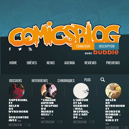
CONNEXION
INSCRIPTION
HOME
BRÈVES
NEWS
AGENDA
REVIEWS
PREVIEWS
PLUS
DOSSIERS
INTERVIEWS
CHRONIQUES
SUPERGIRL
"CHAQUE
L'AMOUR
HELEN
ET
AUTEUR
ET LA
DE
HELEN
S'INSPIRE
VERMINE
WYNDHORN
DE
DU
: WILL
ET
WYNDHORN
MONDE
MCPHAIL,
WONDER
:
RÉEL" :
OU L'ART
WOMAN :
RENCONTRE
...
DE ...
TOM
AVEC ...
KING ET
INTERVIEW
INTERVIEW
1
1
...
INTERVIEW
4
INTERVIEW
3