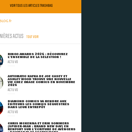
VOIR TOUS LES ARTICLES TRASHBAG
BLOG.fr
NIÈRES ACTUS
TOUT VOIR
RINGO AWARDS 2026 : DÉCOUVREZ
L'ENSEMBLE DE LA SÉLECTION !
ACTU VO
AUTOMATIC KAFKA DE JOE CASEY ET
ASHLEY WOOD TROUVE UNE NOUVELLE
VIE CHEZ IMAGE COMICS EN NOVEMBRE
2026
ACTU VO
DIAMOND COMICS VA RENDRE AUX
ÉDITEURS LES COMICS SÉQUESTRÉS
DANS LEUR ENTREPÔT
ACTU VO
CHRIS MCKENNA ET ERIK SOMMERS
(SPIDER-MAN : BRAND NEW DAY) EN
RENFORT SUR L'ÉCRITURE DE AVENGERS