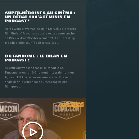
SUPER-HÉROÏNES AU CINÉMA :
UN DÉBAT 100% FÉMININ EN
PODCAST !
Après Wonder Woman, Captain Marvel, et le récent
film Birds of Prey, mais aussi avec la venue proche
de Black Widow, Wonder Woman 1984 et un casting
très diversifié pour The Eternals, les ...
DC FANDOME : LE BILAN EN
PODCAST !
Au cours du weekend passé se tenait le DC
Fandome, premier évènement intégralement en
ligne et 100% consacré aux univers de DC, avec un
angle définitivement axé sur les adaptations
filmiques ...