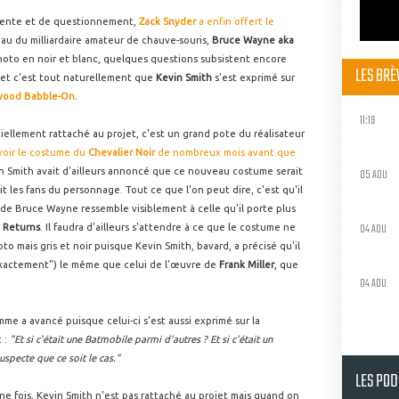
ttente et de questionnement,
Zack Snyder
a enfin offert le
au du milliardaire amateur de chauve-souris,
Bruce Wayne aka
oto en noir et blanc, quelques questions subsistent encore
LES BR
et c'est tout naturellement que
Kevin Smith
s'est exprimé sur
wood Babble-On
.
11:19
iciellement rattaché au projet, c'est un grand pote du réalisateur
 voir le costume du
Chevalier Noir
de nombreux mois avant que
in Smith avait d'ailleurs annoncé que ce nouveau costume serait
05 AOU
it les fans du personnage. Tout ce que l'on peut dire, c'est qu'il
 de Bruce Wayne ressemble visiblement à celle qu'il porte plus
04 AOU
 Returns
. Il faudra d'ailleurs s'attendre à ce que le costume ne
hoto mais gris et noir puisque Kevin Smith, bavard, a précisé qu'il
"exactement") le même que celui de l'œuvre de
Frank Miller
, que
04 AOU
mme a avancé puisque celui-ci s'est aussi exprimé sur la
 :
"Et si c'était une Batmobile parmi d'autres ? Et si c'était un
uspecte que ce soit le cas."
LES PO
 une fois, Kevin Smith n'est pas rattaché au projet mais quand on