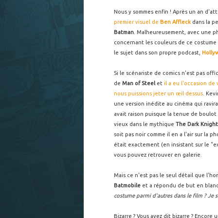
Nous y sommes enfin ! Après un an d'a
premier visuel de
Ben Affleck
dans la pe
Batman
. Malheureusement, avec une ph
concernant les couleurs de ce costume 
le sujet dans son propre podcast,
Holly
Si le scénariste de comics n'est pas off
de
Man of Steel
et
il a eu l'occasion de
nous puissions jeter un œil dessus
. Kev
une version inédite au cinéma qui ravira
avait raison puisque la tenue de boulot
vieux dans
le mythique
The Dark Knight
soit pas noir comme il en a l'air sur la p
était exactement (en insistant sur le 
vous pouvez retrouver en galerie.
Mais ce n'est pas le seul détail que l'ho
Batmobile
et a répondu de but en blanc
costume parmi d'autres dans le film ? Je s
Bizarre ? Vous avez dit bizarre ? Encore