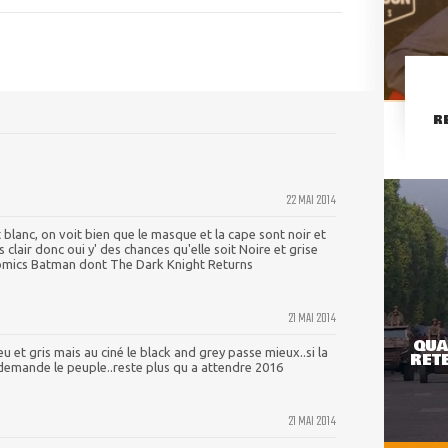
R
22 MAI 2014
 blanc, on voit bien que le masque et la cape sont noir et
s clair donc oui y' des chances qu'elle soit Noire et grise
omics Batman dont The Dark Knight Returns
21 MAI 2014
QUA
 et gris mais au ciné le black and grey passe mieux..si la
RETE
 demande le peuple..reste plus qu a attendre 2016
21 MAI 2014