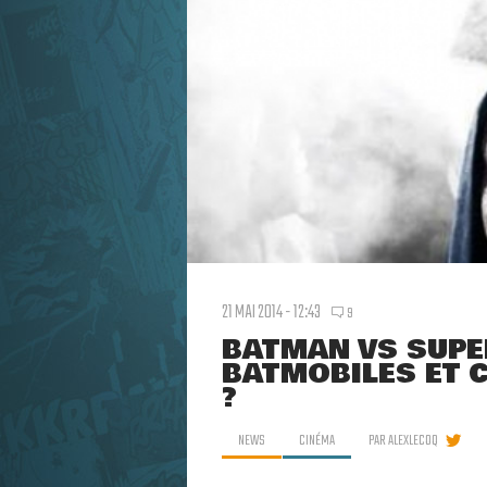
21 MAI 2014 - 12:43
9
BATMAN VS SUPE
BATMOBILES ET 
?
NEWS
CINÉMA
PAR
ALEXLECOQ