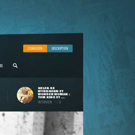
CONNEXION
INSCRIPTION
US
HELEN DE
WYNDHORN ET
WONDER WOMAN :
TOM KING ET ...
INTERVIEW
3