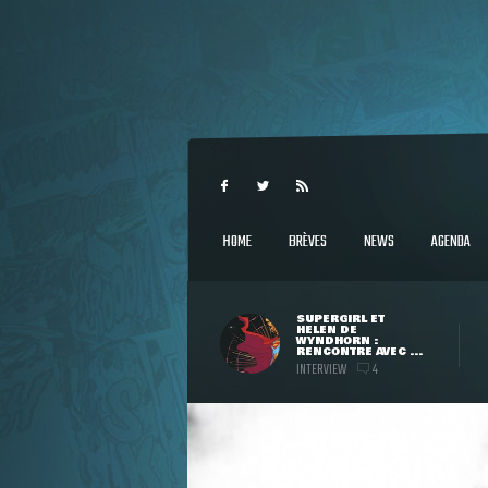
HOME
BRÈVES
NEWS
AGENDA
SUPERGIRL ET
HELEN DE
WYNDHORN :
RENCONTRE AVEC ...
INTERVIEW
4