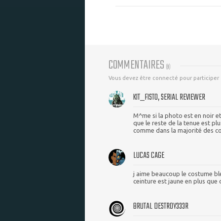
COMMENTAIRES
(
9
)
Vous devez être connecté pour participer
KIT_FISTO, SERIAL REVIEWER
M^me si la photo est en noir et
que le reste de la tenue est plu
comme dans la majorité des c
LUCAS CAGE
j aime beaucoup le costume bleu
ceinture est jaune en plus que
BRUTAL DESTR0Y333R