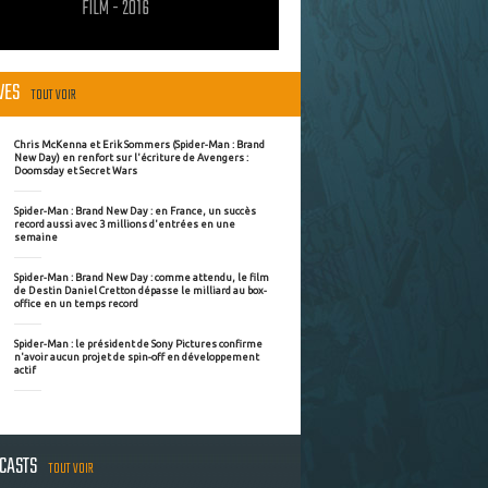
FILM - 2016
ÈVES
TOUT VOIR
Chris McKenna et Erik Sommers (Spider-Man : Brand
New Day) en renfort sur l'écriture de Avengers :
Doomsday et Secret Wars
Spider-Man : Brand New Day : en France, un succès
record aussi avec 3 millions d'entrées en une
semaine
Spider-Man : Brand New Day : comme attendu, le film
de Destin Daniel Cretton dépasse le milliard au box-
office en un temps record
Spider-Man : le président de Sony Pictures confirme
n'avoir aucun projet de spin-off en développement
actif
DCASTS
TOUT VOIR