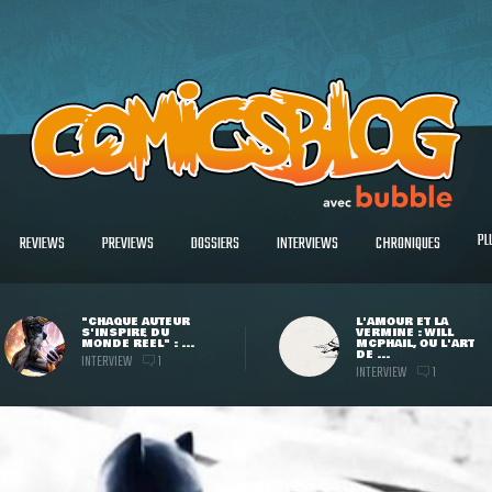
PL
REVIEWS
PREVIEWS
DOSSIERS
INTERVIEWS
CHRONIQUES
"CHAQUE AUTEUR
L'AMOUR ET LA
S'INSPIRE DU
VERMINE : WILL
MONDE RÉEL" : ...
MCPHAIL, OU L'ART
DE ...
INTERVIEW
1
INTERVIEW
1