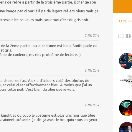
ens de relire à partir de la troisième partie, il change son
ne image par ci par là il y a de légers reflets bleus mais ça
ercevoir les couleurs mais pour moi c'est du gris noir.
COMICS
LES DER
21 MAI 2014
 de la 2eme partie, ou le costume est bleu. Smith parle de
st gris.
ème de couleurs, ms des problème de lecture. ;)
21 MAI 2014
chose, en fait. Alex a d'ailleurs collé des photos du
 et celui-ci est effectivement bleu. À moins que j'ai un
is cette nuit, c'est bien du bleu que je vois.
21 MAI 2014
rk knight et du coup le costume est plus gris noir que bleu
s vraiment présents (je dis ça avec le bouquin sous les yeux