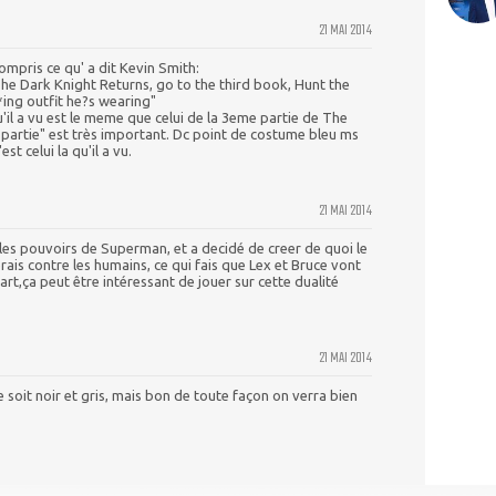
21 MAI 2014
mpris ce qu' a dit Kevin Smith:
 The Dark Knight Returns, go to the third book, Hunt the
*ing outfit he?s wearing"
u'il a vu est le meme que celui de la 3eme partie de The
partie" est très important. Dc point de costume bleu ms
st celui la qu'il a vu.
21 MAI 2014
 les pouvoirs de Superman, et a decidé de creer de quoi le
erais contre les humains, ce qui fais que Lex et Bruce vont
rt,ça peut être intéressant de jouer sur cette dualité
21 MAI 2014
 soit noir et gris, mais bon de toute façon on verra bien