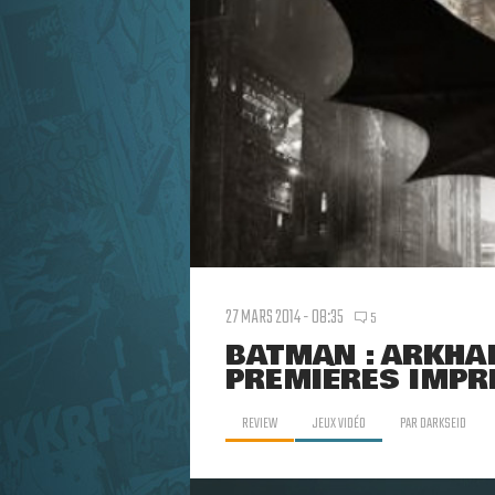
27 MARS 2014 - 08:35
5
BATMAN : ARKHA
PREMIÈRES IMPR
REVIEW
JEUX VIDÉO
PAR
DARKSEID