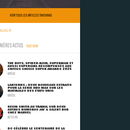
VOIR TOUS LES ARTICLES TRASHBAG
BLOG.fr
NIÈRES ACTUS
TOUT VOIR
THE BOYS, SPIDER-NOIR, SUPERMAN ET
AUSSI SUPERGIRL RÉCOMPENSÉS AUX
CRITICS CHOICE SUPER AWARDS 2026
BRÈVE
LANTERNS : DEUX NOUVEAUX EXTRAITS
POUR LA SÉRIE HBO MAX SUR LES
MATINALES DES ETATS-UNIS
BRÈVE
KEVIN SMITH AU TRAVAIL SUR DEUX
AUTRES NUMÉROS JAY & SILENT BOB
CHEZ MARVEL
ACTU VO
DC CÉLÈBRE LE CENTENAIRE DE LA