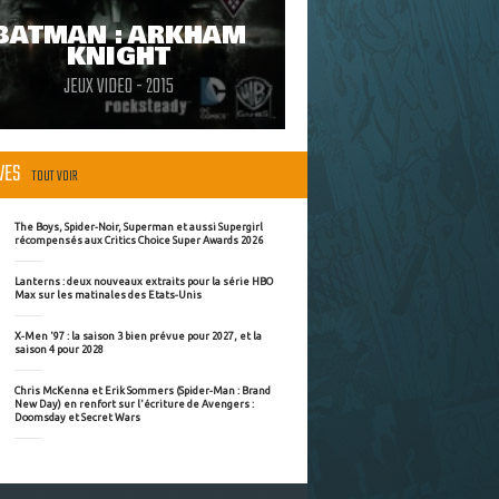
BATMAN : ARKHAM
KNIGHT
JEUX VIDEO - 2015
ÈVES
TOUT VOIR
The Boys, Spider-Noir, Superman et aussi Supergirl
récompensés aux Critics Choice Super Awards 2026
Lanterns : deux nouveaux extraits pour la série HBO
Max sur les matinales des Etats-Unis
X-Men '97 : la saison 3 bien prévue pour 2027, et la
saison 4 pour 2028
Chris McKenna et Erik Sommers (Spider-Man : Brand
New Day) en renfort sur l'écriture de Avengers :
Doomsday et Secret Wars