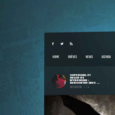
HOME
BRÈVES
NEWS
AGENDA
SUPERGIRL ET
HELEN DE
WYNDHORN :
RENCONTRE AVEC ...
INTERVIEW
4