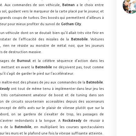
iré. Aux commandes de son véhicule,
Batman
a le choix entre
 sol, guidant vers le marqueur de la carte placé par le joueur, et
 grands coups de turbos. Des boosts qui permettent d’ailleurs à
teur pour mieux profiter du survol de
Gotham City
.
 véhicule dont on se doutait bien qu’il allait très vite finir en
tater de l’efficacité des missiles de la
Batmobile
. Voitures
s, rien ne résiste au monstre de métal noir, que les joueurs
és de destruction massive.
assages de
Burnout
et la célèbre séquence d’action dans les
s mettant en avant la
Batmobile
ne déçoivent pas, tout comme
u’il s’agit de garder le pied sur l’accélérateur.
le maître-mot des phases de jeu aux commandes de la
Batmobile
.
steady
ont tout de même tenu à implémenter dans leur jeu les
r, très certainement amateur de boost et de tuning dans son
on de circuits sous-terrain accessibles depuis des ascenseurs
concept de défis axés sur le plaisir de vitesse plutôt que sur la
 abord, on se gardera de s’exalter de trop, les passages de
s’avérer redondants à la longue. A
Rocksteady
de réussir à
des de la
Batmobile
, en multipliant les courses spectaculaires
ur les murs et le plafond une fois la vitesse suffisante atteinte.