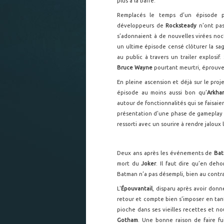
plus à la barre.
Remplacés le temps d’un épisode p
développeurs de
Rocksteady
n’ont pas
s’adonnaient à de nouvelles virées no
un ultime épisode censé clôturer la sa
au public à travers un trailer explosif.
Bruce Wayne
pourtant meurtri, éprouve
En pleine ascension et déjà sur le proj
épisode au moins aussi bon qu’
Arkha
autour de fonctionnalités qui se faisaie
présentation d’une phase de gameplay du
ressorti avec un sourire à rendre jaloux 
Deux ans après les événements de
Bat
mort du
Joker
. Il faut dire qu’en deho
Batman n’a pas désempli, bien au contra
L'
Épouvantail
, disparu après avoir donn
retour et compte bien s’imposer en tant
pioche dans ses vieilles recettes et n
Gotham
. Une bonne raison de faire fui