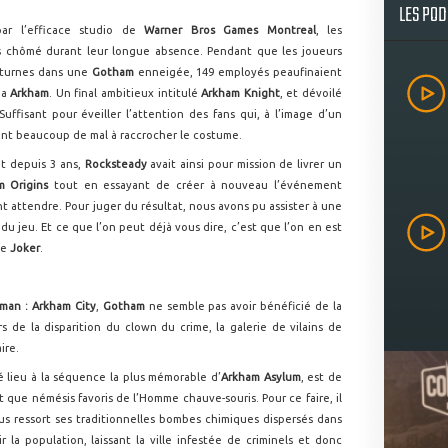
LES PO
ar l’efficace studio de
Warner Bros Games Montreal
, les
 chômé durant leur longue absence. Pendant que les joueurs
cturnes dans une
Gotham
enneigée, 149 employés peaufinaient
ga
Arkham
. Un final ambitieux intitulé
Arkham Knight
, et dévoilé
 Suffisant pour éveiller l’attention des fans qui, à l’image d’un
nt beaucoup de mal à raccrocher le costume.
et depuis 3 ans,
Rocksteady
avait ainsi pour mission de livrer un
m Origins
tout en essayant de créer à nouveau l’événement
nt attendre. Pour juger du résultat, nous avons pu assister à une
 jeu. Et ce que l’on peut déjà vous dire, c’est que l’on en est
le
Joker
.
man : Arkham City
,
Gotham
ne semble pas avoir bénéficié de la
rs de la disparition du clown du crime, la galerie de vilains de
ire.
é lieu à la séquence la plus mémorable d’
Arkham Asylum
, est de
 que némésis favoris de l’Homme chauve-souris. Pour ce faire, il
ous ressort ses traditionnelles bombes chimiques dispersés dans
r la population, laissant la ville infestée de criminels et donc