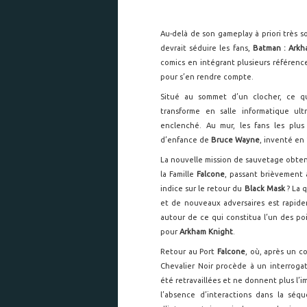
Au-delà de son gameplay à priori très s
devrait séduire les fans,
Batman : Arkh
comics en intégrant plusieurs références
pour s’en rendre compte.
Situé au sommet d’un clocher, ce q
transforme en salle informatique ul
enclenché. Au mur, les fans les plu
d’enfance de
Bruce Wayne
, inventé en
La nouvelle mission de sauvetage obten
la Famille
Falcone
, passant brièvement
indice sur le retour du
Black Mask
? La 
et de nouveaux adversaires est rapid
autour de ce qui constitua l’un des poi
pour
Arkham Knight
.
Retour au Port
Falcone
, où, après un c
Chevalier Noir procède à un interrogato
été retravaillées et ne donnent plus l’i
l’absence d’interactions dans la séq