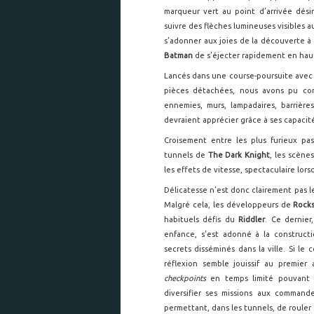
marqueur vert au point d’arrivée dés
suivre des flèches lumineuses visibles au
s’adonner aux joies de la découverte à
Batman
de s’éjecter rapidement en hau
Lancés dans une course-poursuite avec un
pièces détachées, nous avons pu cons
ennemies, murs, lampadaires, barrière
devraient apprécier grâce à ses capacit
Croisement entre les plus furieux p
tunnels de
The Dark Knight
, les scène
les effets de vitesse, spectaculaire lorsq
Délicatesse n’est donc clairement pas 
Malgré cela, les développeurs de
Rock
habituels défis du
Riddler
. Ce dernie
enfance, s’est adonné à la constructi
secrets disséminés dans la ville. Si le 
réflexion semble jouissif au premier
checkpoints
en temps limité pouvant 
diversifier ses missions aux comman
permettant, dans les tunnels, de rouler s