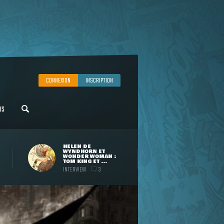
CONNEXION
INSCRIPTION
US
HELEN DE
WYNDHORN ET
WONDER WOMAN :
TOM KING ET ...
INTERVIEW
3