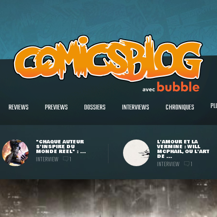
PL
REVIEWS
PREVIEWS
DOSSIERS
INTERVIEWS
CHRONIQUES
"CHAQUE AUTEUR
L'AMOUR ET LA
S'INSPIRE DU
VERMINE : WILL
MONDE RÉEL" : ...
MCPHAIL, OU L'ART
DE ...
INTERVIEW
1
INTERVIEW
1