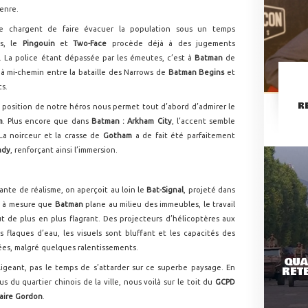
enre.
e chargent de faire évacuer la population sous un temps
ts, le
Pingouin
et
Two-Face
procède déjà à des jugements
es. La police étant dépassée par les émeutes, c’est à
Batman
de
o à mi-chemin entre la bataille des Narrows de
Batman Begins
et
s.
R
la position de notre héros nous permet tout d’abord d’admirer le
m
. Plus encore que dans
Batman : Arkham City
, l’accent semble
La noirceur et la crasse de
Gotham
a de fait été parfaitement
ady
, renforçant ainsi l’immersion.
nte de réalisme, on aperçoit au loin le
Bat-Signal
, projeté dans
et à mesure que
Batman
plane au milieu des immeubles, le travail
ut de plus en plus flagrant. Des projecteurs d’hélicoptères aux
s flaques d’eau, les visuels sont bluffant et les capacités des
ées, malgré quelques ralentissements.
QUA
obligeant, pas le temps de s’attarder sur ce superbe paysage. En
RETE
 du quartier chinois de la ville, nous voilà sur le toit du
GCPD
aire Gordon
.