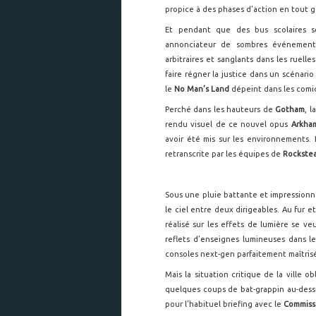
propice à des phases d’action en tout g
Et pendant que des bus scolaires s
annonciateur de sombres événemen
arbitraires et sanglants dans les ruell
faire régner la justice dans un scénari
le
No Man’s Land
dépeint dans les comic
Perché dans les hauteurs de
Gotham
, 
rendu visuel de ce nouvel opus
Arkha
avoir été mis sur les environnements. 
retranscrite par les équipes de
Rockste
Sous une pluie battante et impressionna
le ciel entre deux dirigeables. Au fur 
réalisé sur les effets de lumière se ve
reflets d’enseignes lumineuses dans le
consoles next-gen parfaitement maîtris
Mais la situation critique de la ville 
quelques coups de bat-grappin au-dessus
pour l’habituel briefing avec le
Commiss