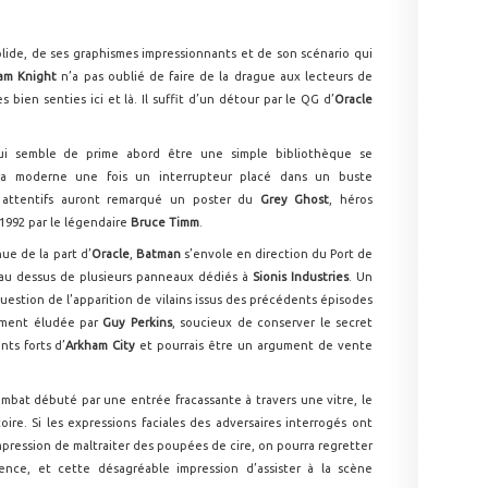
olide, de ses graphismes impressionnants et de son scénario qui
am Knight
n’a pas oublié de faire de la drague aux lecteurs de
 bien senties ici et là. Il suffit d’un détour par le QG d’
Oracle
ui semble de prime abord être une simple bibliothèque se
tra moderne une fois un interrupteur placé dans un buste
s attentifs auront remarqué un poster du
Grey Ghost
, héros
 1992 par le légendaire
Bruce Timm
.
ue de la part d’
Oracle
,
Batman
s’envole en direction du Port de
 au dessus de plusieurs panneaux dédiés à
Sionis Industries
. Un
question de l’apparition de vilains issus des précédents épisodes
ement éludée par
Guy Perkins
, soucieux de conserver le secret
nts forts d’
Arkham City
et pourrais être un argument de vente
ombat débuté par une entrée fracassante à travers une vitre, le
ire. Si les expressions faciales des adversaires interrogés ont
mpression de maltraiter des poupées de cire, on pourra regretter
uence, et cette désagréable impression d’assister à la scène