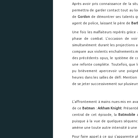
Après avoir pris connaissance de la sit
permettra de garder contact tout au lo
de
Gordon
de démontrer ses talents que
agent de police, laissant le père de
Bar
Une fois les malfaiteurs repérés grâce 
phase de combat. L’occasion de voir 
simultanément durant les projections a
compare aux violents enchaînements mart
des précédents opus, le système de c
une refonte complète. Toutefois, que 
pu brièvement apercevoir une poigné
heures dans les salles de défi. Mention
de se jeter successivement sur plusieur
L’affrontement à mains nues mis en ava
de ce
Batman : Arkham Knight
. Présent
central de cet épisode, la
Batmobile
a
puisque à la vue de quelques séquence
amène une toute autre intensité à une ave
Pour faire appel à ce qui s’apparente pl