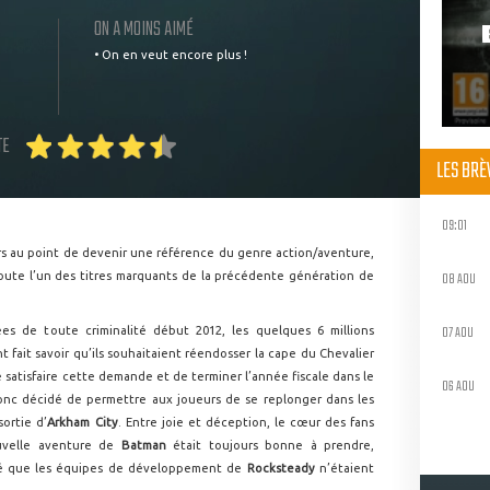
ON A MOINS AIMÉ
• On en veut encore plus !
TE
LES BR
09:01
urs au point de devenir une référence du genre action/aventure,
08 AOU
ute l’un des titres marquants de la précédente génération de
07 AOU
ées de toute criminalité début 2012, les quelques 6 millions
t fait savoir qu’ils souhaitaient réendosser la cape du Chevalier
e satisfaire cette demande et de terminer l’année fiscale dans le
06 AOU
nc décidé de permettre aux joueurs de se replonger dans les
sortie d’
Arkham City
. Entre joie et déception, le cœur des fans
ouvelle aventure de
Batman
était toujours bonne à prendre,
éré que les équipes de développement de
Rocksteady
n’étaient