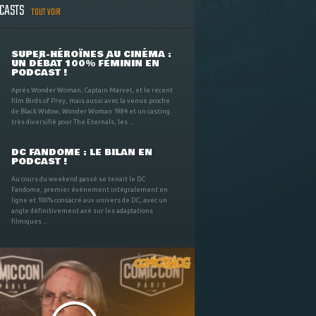
DCASTS
TOUT VOIR
SUPER-HÉROÏNES AU CINÉMA :
UN DÉBAT 100% FÉMININ EN
PODCAST !
Après Wonder Woman, Captain Marvel, et le récent
film Birds of Prey, mais aussi avec la venue proche
de Black Widow, Wonder Woman 1984 et un casting
très diversifié pour The Eternals, les ...
DC FANDOME : LE BILAN EN
PODCAST !
Au cours du weekend passé se tenait le DC
Fandome, premier évènement intégralement en
ligne et 100% consacré aux univers de DC, avec un
angle définitivement axé sur les adaptations
filmiques ...