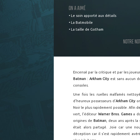
ON A AIMÉ
• Le soin apporté aux détails
• La Batmobile
• La taille de Gotham
NOTRE NO
Encensé par la critique et par les joue
Batman : Arkham City
est sans aucun do
consoles.
Une fois les ruelles malfamés nettoy
d’heureux possesseurs d’
Arkham City
on
Noir le plus rapidement possible. Afin d
vert, l’éditeur
Warner Bros. Games
a do
origines de
Batman
, deux ans après la 
était alors partagé. Joie car une n
déception car il s’est rapidement av