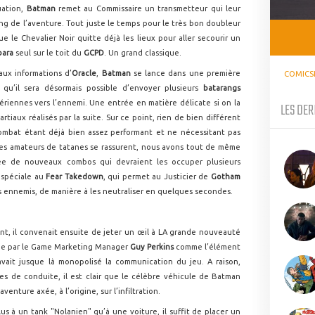
uation,
Batman
remet au Commissaire un transmetteur qui leur
ng de l’aventure. Tout juste le temps pour le très bon doubleur
 le Chevalier Noir quitte déjà les lieux pour aller secourir un
bara
seul sur le toit du
GCPD
. Un grand classique.
aux informations d’
Oracle
,
Batman
se lance dans une première
COMICS
qu’il sera désormais possible d’envoyer plusieurs
batarangs
ériennes vers l’ennemi. Une entrée en matière délicate si on la
LES DER
iaux réalisés par la suite. Sur ce point, rien de bien différent
ombat étant déjà bien assez performant et ne nécessitant pas
les amateurs de tatanes se rassurent, nous avons tout de même
e de nouveaux combos qui devraient les occuper plusieurs
 spéciale au
Fear Takedown
, qui permet au Justicier de
Gotham
s ennemis, de manière à les neutraliser en quelques secondes.
nt, il convenait ensuite de jeter un œil à LA grande nouveauté
ée par le Game Marketing Manager
Guy Perkins
comme l’élément
vait jusque là monopolisé la communication du jeu. A raison,
s de conduite, il est clair que le célèbre véhicule de Batman
nture axée, à l’origine, sur l’infiltration.
us à un tank "Nolanien" qu’à une voiture, il suffit de placer un