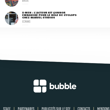
BRÈVE
X-MEN : L'ACTEUR KIT CONNOR
EMBAUCHÉ POUR LE RÔLE DE CYCLOPS
CHEZ MARVEL STUDIOS
ECRANS
STAFF
|
PARTENAIRES
|
PUBLICITÉS SUR LE SITE
|
CONTACTS
|
MENTIONS