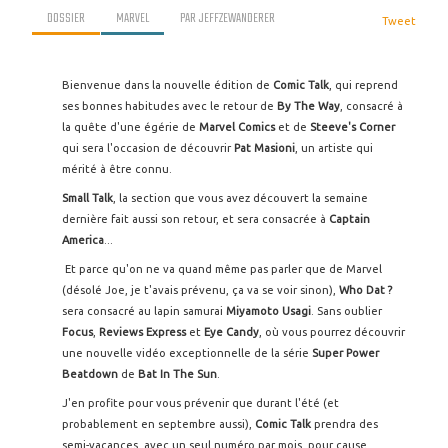
DOSSIER
MARVEL
PAR
JEFFZEWANDERER
Tweet
Bienvenue dans la nouvelle édition de
Comic Talk
, qui reprend
ses bonnes habitudes avec le retour de
By The Way
, consacré à
la quête d'une égérie de
Marvel Comics
et de
Steeve's Corner
qui sera l'occasion de découvrir
Pat Masioni
, un artiste qui
mérité à être connu.
Small Talk
, la section que vous avez découvert la semaine
dernière fait aussi son retour, et sera consacrée à
Captain
America
...
Et parce qu'on ne va quand même pas parler que de Marvel
(désolé Joe, je t'avais prévenu, ça va se voir sinon),
Who Dat ?
sera consacré au lapin samurai
Miyamoto Usagi
. Sans oublier
Focus
,
Reviews Express
et
Eye Candy
, où vous pourrez découvrir
une nouvelle vidéo exceptionnelle de la série
Super Power
Beatdown
de
Bat In The Sun
.
J'en profite pour vous prévenir que durant l'été (et
probablement en septembre aussi),
Comic Talk
prendra des
semi-vacances, avec un seul numéro par mois, pour cause