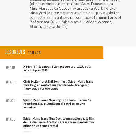
(et entièrement d'accord sur Carol Danvers aka
Miss Marvel aka Captain Marvel aka Warbird aka
Binary) et je pense que Marvel ne sait pas exploiter
et mettre en avant ses personnages féminin forts et
intéressant (X-23, Miss Marvel, Spider-Woman,
Storm, Jessica Jones)
LES BRÈVES
TOUT VOIR
07 AOU
X-Men '97 : la saison 3 bien prévue pour 2027, et la
saison 4 pour 2028
06 AOU
Chris McKenna et Erik Sommers (Spider-Man : Brand
New Day) en renfort sur l'écriture de Avengers :
Doomsday et Secret Wars
05 AOU
Spider-Man : Brand New Day : en France, un succès
record aussi avec 3 millions d'entrées en une
semaine
04 AOU
Spider-Man : Brand New Day : comme attendu, le film
de Destin Daniel Cretton dépasse le milliard au box-
office en un temps record