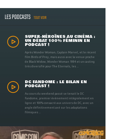
LES PODCASTS
TOUT VOIR
SUPER-HÉROÏNES AU CINÉMA :
UN DÉBAT 100% FÉMININ EN
PODCAST !
Après Wonder Woman, Captain Marvel, et le récent
film Birds of Prey, mais aussi avec la venue proche
de Black Widow, Wonder Woman 1984 et un casting
très diversifié pour The Eternals, les ...
DC FANDOME : LE BILAN EN
PODCAST !
Au cours du weekend passé se tenait le DC
Fandome, premier évènement intégralement en
ligne et 100% consacré aux univers de DC, avec un
angle définitivement axé sur les adaptations
filmiques ...