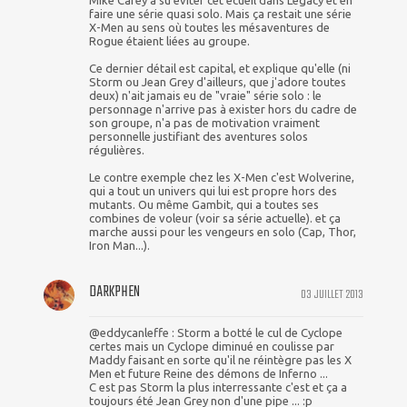
Mike Carey a su éviter cet écueil dans Legacy et en
faire une série quasi solo. Mais ça restait une série
X-Men au sens où toutes les mésaventures de
Rogue étaient liées au groupe.
Ce dernier détail est capital, et explique qu'elle (ni
Storm ou Jean Grey d'ailleurs, que j'adore toutes
deux) n'ait jamais eu de "vraie" série solo : le
personnage n'arrive pas à exister hors du cadre de
son groupe, n'a pas de motivation vraiment
personnelle justifiant des aventures solos
régulières.
Le contre exemple chez les X-Men c'est Wolverine,
qui a tout un univers qui lui est propre hors des
mutants. Ou même Gambit, qui a toutes ses
combines de voleur (voir sa série actuelle). et ça
marche aussi pour les vengeurs en solo (Cap, Thor,
Iron Man...).
DARKPHEN
03 JUILLET 2013
@eddycanleffe : Storm a botté le cul de Cyclope
certes mais un Cyclope diminué en coulisse par
Maddy faisant en sorte qu'il ne réintègre pas les X
Men et future Reine des démons de Inferno ...
C est pas Storm la plus interressante c'est et ça a
toujours été Jean Grey non d'une pipe ... :p