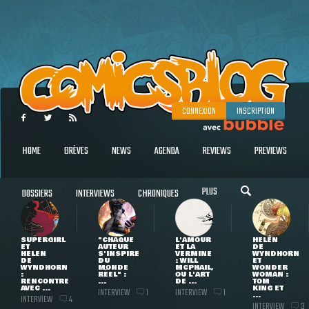
CONNEXION
INSCRIPTION
HOME
BRÈVES
NEWS
AGENDA
REVIEWS
PREVIEWS
PLUS
DOSSIERS
INTERVIEWS
CHRONIQUES
SUPERGIRL
"CHAQUE
L'AMOUR
HELEN
ET
AUTEUR
ET LA
DE
HELEN
S'INSPIRE
VERMINE
WYNDHORN
DE
DU
: WILL
ET
WYNDHORN
MONDE
MCPHAIL,
WONDER
:
RÉEL" :
OU L'ART
WOMAN :
RENCONTRE
...
DE ...
TOM
AVEC ...
KING ET
INTERVIEW
INTERVIEW
1
1
...
INTERVIEW
4
INTERVIEW
3