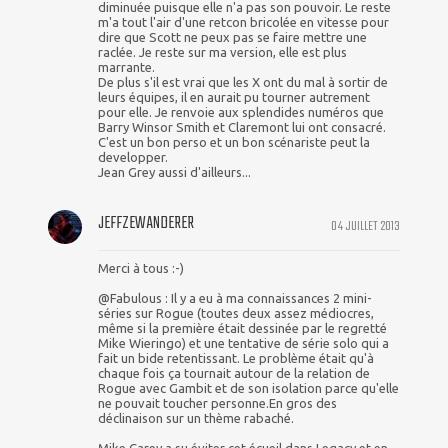
diminuée puisque elle n'a pas son pouvoir. Le reste
m'a tout l'air d'une retcon bricolée en vitesse pour
dire que Scott ne peux pas se faire mettre une
raclée. Je reste sur ma version, elle est plus
marrante.
De plus s'il est vrai que les X ont du mal à sortir de
leurs équipes, il en aurait pu tourner autrement
pour elle. Je renvoie aux splendides numéros que
Barry Winsor Smith et Claremont lui ont consacré.
C'est un bon perso et un bon scénariste peut la
developper.
Jean Grey aussi d'ailleurs...
JEFFZEWANDERER
04 JUILLET 2013
Merci à tous :-)
@Fabulous : Il y a eu à ma connaissances 2 mini-
séries sur Rogue (toutes deux assez médiocres,
même si la première était dessinée par le regretté
Mike Wieringo) et une tentative de série solo qui a
fait un bide retentissant. Le problème était qu'à
chaque fois ça tournait autour de la relation de
Rogue avec Gambit et de son isolation parce qu'elle
ne pouvait toucher personne.En gros des
déclinaison sur un thème rabaché.