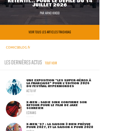
RETENTIT... POUR LE DÉFILÉ DU 14
JUILLET 2026
PAR
ARNO KIKOO
VOIR TOUS LES ARTICLES TRASHBAG
COMICSBLOG.fr
LES DERNIÈRES ACTUS
TOUT VOIR
UNE EXPOSITION "LES SUPER-HÉROS À
LA FRANÇAISE" POUR L'ÉDITION 2026
DU FESTIVAL HYPERMONDES
ACTU VF
X-MEN : SADIE SINK CONFIRME SON
RETOUR POUR LE FILM DE JAKE
SCHREIER
ECRANS
X-MEN '97 : LA SAISON 3 BIEN PRÉVUE
POUR 2027, ET LA SAISON 4 POUR 2028