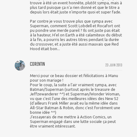
trouve à été un event honnête, plutôt sympa, mais à
plus tard puisque ça n'a rien donné et que le titre a
depuis lors était juste n'importe quoi et super fade.
Par contre je vous trouve plus que sympa avec
Superman, comment Scott Lobdell et Rocafort ont
pu pondre une merde pareil ? Ils ont juste pas était
à la hauteur, H'el on Earth a été calamiteux du début
à la fin, a pourris les autres titres pendant la durée
du crossover, et a juste été aussi mauvais que Red
Hood était bon...
CORENTIN
23 JUIN 2013
Merci pour ce beau dossier et félicitations à Manu
pour son mariage !
Pour le coup, la suite a l'air vraiment sympa, avec
Batman/Superman (surtout après le treasure de
Jeffzewanderer ^^) et Superman/Wonder Woman,
vu que c'est l'une des meilleures idées des New 52
(d'ailleurs Frank Miller avait eu la même idée dans
All-Star Batman & Robin, donc c'est forcément une
bonne idée ^^)
J'essayerais de me mettre à Action Comics, un
Superman engagé dans une lutte sociale ça peut
être vraiment intéressant.