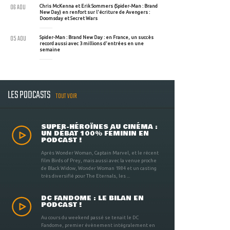
06 AOU
Chris McKenna et Erik Sommers (Spider-Man : Brand
New Day) en renfort sur l'écriture de Avengers :
Doomsday et Secret Wars
05 AOU
Spider-Man : Brand New Day : en France, un succès
record aussi avec 3 millions d'entrées en une
semaine
LES PODCASTS
TOUT VOIR
SUPER-HÉROÏNES AU CINÉMA :
UN DÉBAT 100% FÉMININ EN
PODCAST !
Après Wonder Woman, Captain Marvel, et le récent
film Birds of Prey, mais aussi avec la venue proche
de Black Widow, Wonder Woman 1984 et un casting
très diversifié pour The Eternals, les ...
DC FANDOME : LE BILAN EN
PODCAST !
Au cours du weekend passé se tenait le DC
Fandome, premier évènement intégralement en