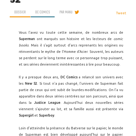
52
DOSSIER
DC COMICS
PAR
MANU
Tweet
Vous l'avez vu toute cette semaine, de nombreux arcs de
Superman
ont marqués son histoire et les lecteurs de
comic
books
. Mais il s'agit surtout d'arcs reprenants les origines ou
réinventants le mythe de l'Homme d'Acier. Souvent, les auteurs
se perdent sur le long terme avec ce personnage trop puissant,
et ses séries deviennent inintéressantes à lire pour beaucoup.
Il y a presque deux ans,
DC Comics
a relancé son univers avec
les
New 52
. Si tout n'a pas changé, l'univers de Superman fait
partie de ceux qui ont subit de lourdes modifications. On l'a vu
apparaître dans deux séries centrées sur son parcours, ainsi que
dans la
Justice League
. Aujourd'hui deux nouvelles séries
viennent s'ajouter au lot, et sa famille aussi est présente via
Supergirl
et
Superboy
.
Loin d'atteindre la présence du Batverse sur le papier, le monde
de Superman est bien développé aujourd'hui sur le papier.