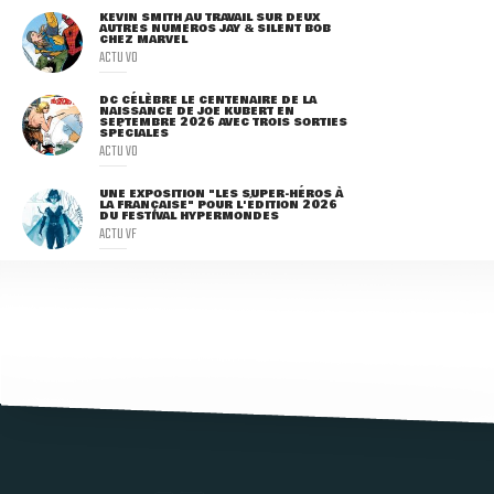
KEVIN SMITH AU TRAVAIL SUR DEUX
AUTRES NUMÉROS JAY & SILENT BOB
CHEZ MARVEL
ACTU VO
DC CÉLÈBRE LE CENTENAIRE DE LA
NAISSANCE DE JOE KUBERT EN
SEPTEMBRE 2026 AVEC TROIS SORTIES
SPÉCIALES
ACTU VO
UNE EXPOSITION "LES SUPER-HÉROS À
LA FRANÇAISE" POUR L'ÉDITION 2026
DU FESTIVAL HYPERMONDES
ACTU VF