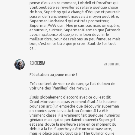
pense d'eux en ce moment, Lobdell et Rocafort qui
vont peut être se réveiller et refaire quelque chose
de bon, Superboy qui a changé d'équipe et pourrait
passer de franchement mauvais à moyen peut être,
Superman Unchained qui est très prometteur,
Superman/WW qui... Heu je sais pas mais on espère,
et surtout, surtout, Superman/Batman que j'attends
avec impatience et que je sens bien devenir le
meilleur titre, pour des raisons un peu fumeuse mais
bon, c'est en ce titre que je crois. Saut de foi, tout
ça...
ROKTERRA
23 JUIN 2013
Félicitation au jeune marié !
Très content de voir ce dossier, ça fait du bien de
voir une des "familles" des New 52.
J'suis globalement d'accord avec ce qui est dit,
Grant Morisson n'a pas vraiment était à la hauteur
pour son arc (Il n'empêche que découvrir superman
en comics avec lui via Action Comics #1 a été
vraiment classe, il a vraiment fait quelques numéros
géniaux mais qui se perdaient souvent) Supergirl
est sans doute la meilleure série en ce moment du
début à la fin. Superboy a été un vrai massacre,
mais je place pas du tout ça à "The Culling" qui je