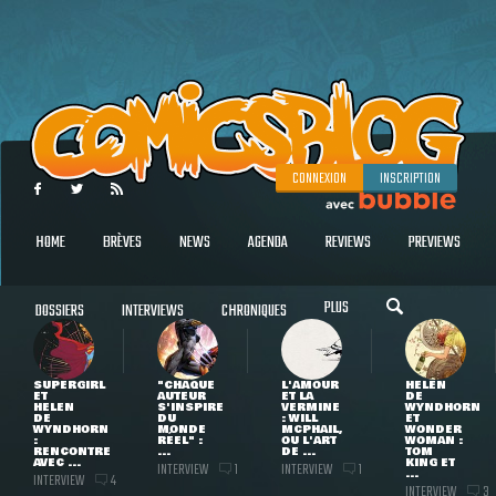
CONNEXION
INSCRIPTION
HOME
BRÈVES
NEWS
AGENDA
REVIEWS
PREVIEWS
PLUS
DOSSIERS
INTERVIEWS
CHRONIQUES
SUPERGIRL
"CHAQUE
L'AMOUR
HELEN
ET
AUTEUR
ET LA
DE
HELEN
S'INSPIRE
VERMINE
WYNDHORN
DE
DU
: WILL
ET
WYNDHORN
MONDE
MCPHAIL,
WONDER
:
RÉEL" :
OU L'ART
WOMAN :
RENCONTRE
...
DE ...
TOM
AVEC ...
KING ET
INTERVIEW
INTERVIEW
1
1
...
INTERVIEW
4
INTERVIEW
3