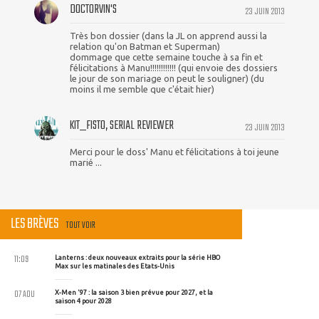
DOCTORVIN'S
23 JUIN 2013
Très bon dossier (dans la JL on apprend aussi la
relation qu'on Batman et Superman)
dommage que cette semaine touche à sa fin et
félicitations à Manu!!!!!!!!!!!! (qui envoie des dossiers
le jour de son mariage on peut le souligner) (du
moins il me semble que c'était hier)
KIT_FISTO, SERIAL REVIEWER
23 JUIN 2013
Merci pour le doss' Manu et félicitations à toi jeune
marié ...
LES BRÈVES
TOUT VOIR
11:09
Lanterns : deux nouveaux extraits pour la série HBO
Max sur les matinales des Etats-Unis
07 AOU
X-Men '97 : la saison 3 bien prévue pour 2027, et la
saison 4 pour 2028