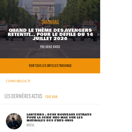
TRASHBAG
QUAND LE THÈME DES AVENGERS
RETENTIT... POUR LE DÉFILÉ DU 14
JUILLET 2026
PAR
ARNO KIKOO
VOIR TOUS LES ARTICLES TRASHBAG
COMICSBLOG.fr
LES DERNIÈRES ACTUS
TOUT VOIR
LANTERNS : DEUX NOUVEAUX EXTRAITS
POUR LA SÉRIE HBO MAX SUR LES
MATINALES DES ETATS-UNIS
BRÈVE