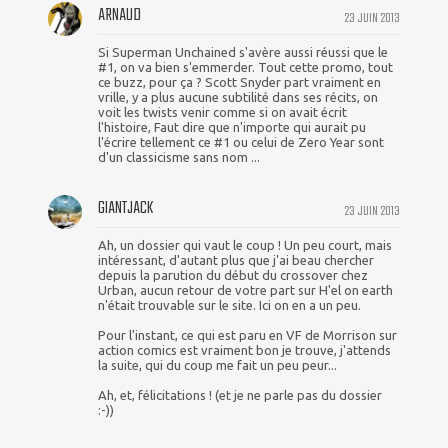
ARNAUD
23 JUIN 2013
Si Superman Unchained s'avère aussi réussi que le
#1, on va bien s'emmerder. Tout cette promo, tout
ce buzz, pour ça ? Scott Snyder part vraiment en
vrille, y a plus aucune subtilité dans ses récits, on
voit les twists venir comme si on avait écrit
l'histoire, Faut dire que n'importe qui aurait pu
l'écrire tellement ce #1 ou celui de Zero Year sont
d'un classicisme sans nom ...
GIANTJACK
23 JUIN 2013
Ah, un dossier qui vaut le coup ! Un peu court, mais
intéressant, d'autant plus que j'ai beau chercher
depuis la parution du début du crossover chez
Urban, aucun retour de votre part sur H'el on earth
n'était trouvable sur le site. Ici on en a un peu.
Pour l'instant, ce qui est paru en VF de Morrison sur
action comics est vraiment bon je trouve, j'attends
la suite, qui du coup me fait un peu peur...
Ah, et, félicitations ! (et je ne parle pas du dossier
:-))