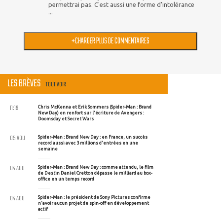
permettrai pas. C'est aussi une forme d'intolérance
...
+
CHARGER PLUS DE COMMENTAIRES
LES BRÈVES
TOUT VOIR
11:19
Chris McKenna et Erik Sommers (Spider-Man : Brand
New Day) en renfort sur l'écriture de Avengers :
Doomsday et Secret Wars
05 AOU
Spider-Man : Brand New Day : en France, un succès
record aussi avec 3 millions d'entrées en une
semaine
04 AOU
Spider-Man : Brand New Day : comme attendu, le film
de Destin Daniel Cretton dépasse le milliard au box-
office en un temps record
04 AOU
Spider-Man : le président de Sony Pictures confirme
n'avoir aucun projet de spin-off en développement
actif