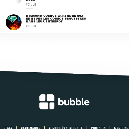
ACTU VO
DIAMOND COMICS VA RENDRE AUX
ÉDITEURS LES COMICS SÉQUESTRÉS
DANS LEUR ENTREPÔT
ACTU VO
STAFF
|
PARTENAIRES
|
PUBLICITÉS SUR LE SITE
|
CONTACTS
|
MENTIONS