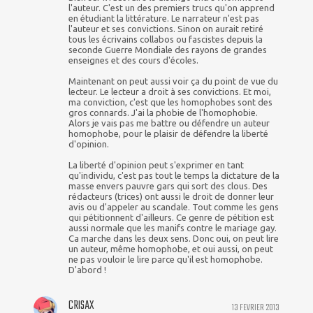
l'auteur. C'est un des premiers trucs qu'on apprend
en étudiant la littérature. Le narrateur n'est pas
l'auteur et ses convictions. Sinon on aurait retiré
tous les écrivains collabos ou fascistes depuis la
seconde Guerre Mondiale des rayons de grandes
enseignes et des cours d'écoles.
Maintenant on peut aussi voir ça du point de vue du
lecteur. Le lecteur a droit à ses convictions. Et moi,
ma conviction, c'est que les homophobes sont des
gros connards. J'ai la phobie de l'homophobie.
Alors je vais pas me battre ou défendre un auteur
homophobe, pour le plaisir de défendre la liberté
d'opinion.
La liberté d'opinion peut s'exprimer en tant
qu'individu, c'est pas tout le temps la dictature de la
masse envers pauvre gars qui sort des clous. Des
rédacteurs (trices) ont aussi le droit de donner leur
avis ou d'appeler au scandale. Tout comme les gens
qui pétitionnent d'ailleurs. Ce genre de pétition est
aussi normale que les manifs contre le mariage gay.
Ca marche dans les deux sens. Donc oui, on peut lire
un auteur, même homophobe, et oui aussi, on peut
ne pas vouloir le lire parce qu'il est homophobe.
D'abord !
CRISAX
13 FEVRIER 2013