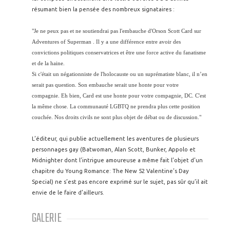
résumant bien la pensée des nombreux signataires :
"Je ne peux pas et ne soutiendrai pas l'embauche d'Orson Scott Card sur
Adventures of Superman . Il y a une différence entre avoir des
convictions politiques conservatrices et être une force active du fanatisme
et de la haine.
Si c'était un négationniste de l'holocauste ou un suprématiste blanc, il n’en
serait pas question. Son embauche serait une honte pour votre
compagnie. Eh bien, Card est une honte pour votre compagnie, DC. C'est
la même chose. La communauté LGBTQ ne prendra plus cette position
couchée. Nos droits civils ne sont plus objet de débat ou de discussion."
L’éditeur, qui publie actuellement les aventures de plusieurs
personnages gay (Batwoman, Alan Scott, Bunker, Appolo et
Midnighter dont l’intrigue amoureuse a même fait l’objet d’un
chapitre du Young Romance: The New 52 Valentine’s Day
Special) ne s’est pas encore exprimé sur le sujet, pas sûr qu’il ait
envie de le faire d’ailleurs.
GALERIE