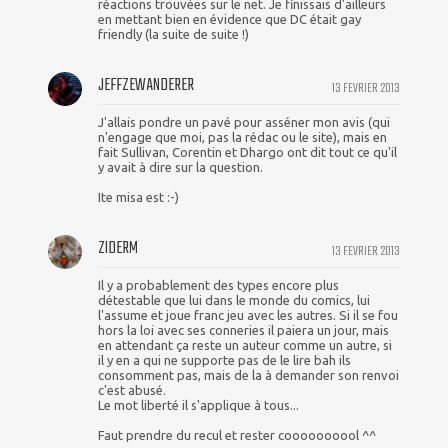
réactions trouvées sur le net. Je finissais d'ailleurs
en mettant bien en évidence que DC était gay
friendly (la suite de suite !)
JEFFZEWANDERER
13 FEVRIER 2013
J'allais pondre un pavé pour asséner mon avis (qui
n'engage que moi, pas la rédac ou le site), mais en
fait Sullivan, Corentin et Dhargo ont dit tout ce qu'il
y avait à dire sur la question.
Ite misa est :-)
ZIDERM
13 FEVRIER 2013
Il y a probablement des types encore plus
détestable que lui dans le monde du comics, lui
l'assume et joue franc jeu avec les autres. Si il se fou
hors la loi avec ses conneries il paiera un jour, mais
en attendant ça reste un auteur comme un autre, si
il y en a qui ne supporte pas de le lire bah ils
consomment pas, mais de la à demander son renvoi
c'est abusé.
Le mot liberté il s'applique à tous...
Faut prendre du recul et rester coooooooool ^^