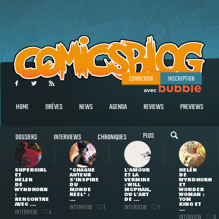
CONNEXION
INSCRIPTION
HOME
BRÈVES
NEWS
AGENDA
REVIEWS
PREVIEWS
PLUS
DOSSIERS
INTERVIEWS
CHRONIQUES
SUPERGIRL
"CHAQUE
L'AMOUR
HELEN
ET
AUTEUR
ET LA
DE
HELEN
S'INSPIRE
VERMINE
WYNDHORN
DE
DU
: WILL
ET
WYNDHORN
MONDE
MCPHAIL,
WONDER
:
RÉEL" :
OU L'ART
WOMAN :
RENCONTRE
...
DE ...
TOM
AVEC ...
KING ET
INTERVIEW
INTERVIEW
1
1
...
INTERVIEW
4
INTERVIEW
3