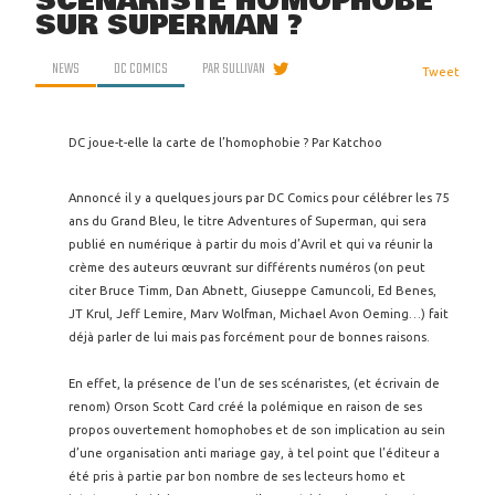
SCÉNARISTE HOMOPHOBE
SUR SUPERMAN ?
NEWS
DC COMICS
PAR
SULLIVAN
Tweet
DC joue-t-elle la carte de l’homophobie ? Par Katchoo
Annoncé il y a quelques jours par DC Comics pour célébrer les 75
ans du Grand Bleu, le titre Adventures of Superman, qui sera
publié en numérique à partir du mois d’Avril et qui va réunir la
crème des auteurs œuvrant sur différents numéros (on peut
citer Bruce Timm, Dan Abnett, Giuseppe Camuncoli, Ed Benes,
JT Krul, Jeff Lemire, Marv Wolfman, Michael Avon Oeming…) fait
déjà parler de lui mais pas forcément pour de bonnes raisons.
En effet, la présence de l’un de ses scénaristes, (et écrivain de
renom) Orson Scott Card créé la polémique en raison de ses
propos ouvertement homophobes et de son implication au sein
d’une organisation anti mariage gay, à tel point que l’éditeur a
été pris à partie par bon nombre de ses lecteurs homo et