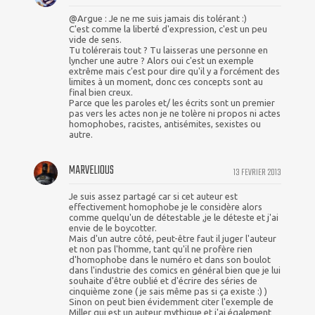
@Argue : Je ne me suis jamais dis tolérant :)
C'est comme la liberté d'expression, c'est un peu
vide de sens.
Tu tolérerais tout ? Tu laisseras une personne en
lyncher une autre ? Alors oui c'est un exemple
extrême mais c'est pour dire qu'il y a forcément des
limites à un moment, donc ces concepts sont au
final bien creux.
Parce que les paroles et/ les écrits sont un premier
pas vers les actes non je ne tolère ni propos ni actes
homophobes, racistes, antisémites, sexistes ou
autre.
MARVELIOUS
13 FEVRIER 2013
Je suis assez partagé car si cet auteur est
effectivement homophobe je le considère alors
comme quelqu'un de détestable ,je le déteste et j'ai
envie de le boycotter.
Mais d'un autre côté, peut-être faut il juger l'auteur
et non pas l'homme, tant qu'il ne profère rien
d'homophobe dans le numéro et dans son boulot
dans l'industrie des comics en général bien que je lui
souhaite d'être oublié et d'écrire des séries de
cinquième zone ( je sais même pas si ça existe :) )
Sinon on peut bien évidemment citer l'exemple de
Miller qui est un auteur mythique et j'ai également