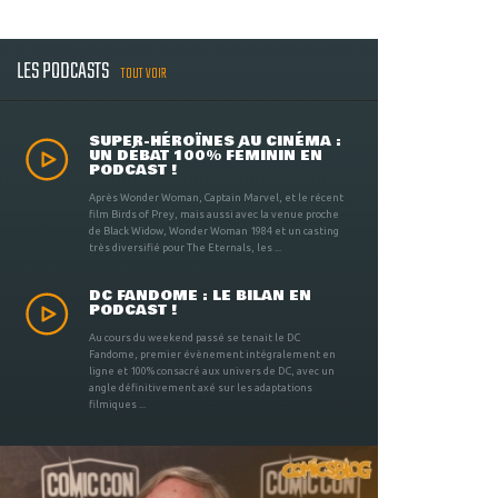
LES PODCASTS
TOUT VOIR
SUPER-HÉROÏNES AU CINÉMA :
UN DÉBAT 100% FÉMININ EN
PODCAST !
Après Wonder Woman, Captain Marvel, et le récent
film Birds of Prey, mais aussi avec la venue proche
de Black Widow, Wonder Woman 1984 et un casting
très diversifié pour The Eternals, les ...
DC FANDOME : LE BILAN EN
PODCAST !
Au cours du weekend passé se tenait le DC
Fandome, premier évènement intégralement en
ligne et 100% consacré aux univers de DC, avec un
angle définitivement axé sur les adaptations
filmiques ...