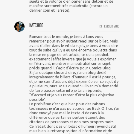
sujets et la volonté d'en parler sans détour et de
manière surement très maladroite (encore un
dernier com et j'arrête).
KATCHOO
13 FEVRIER 2013
Bonsoir tout le monde, je tiens à tous vous
remercier pour avoir autant réagi sur ce billet. Mais
avant d'aller dans le vif du sujet, je tiens à vous dire
tout de suite qu'il y a eu une énorme boulette dans
la mise en page de cet article, ce qui a produit
exactement l'effet inverse que je voulais exprimer
en l'écrivant, montrer ma neutralité sur ce sujet
précis quand il s'agit d'écrire pour Comics Blog.
Si j'ai quelque chose à dire, j'ai un blog dédié
intégralement de billets d'humeur, il est là pour ça,
et je me suis d'ailleurs déjà exprimée sur ce sujet il y
a plusieurs jours. Mais quand Sullivan m'a demandé
de faire passer cette info je lui ai répondu,
"d'accord et je vais tenter d'être la plus objective
possible".
Le problème c'est que hier pour des raisons
techniques je n'ai pas pu accéder au Back Office, j'ai
donc envoyé par mail le texte ci dessus à la
différence que certaines parties étaient des
citations de personnes et non mes propres mots.
Ce n'était donc pas un billet d'humeur revendicatif
mais bien la retransposition d'information et de