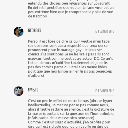
entendu des choses peu reluisantes sur Lovecraft
En définitif peut être que vouloir le faire virer est un
peu extrême bien que je comprenne le point de vue
de Katchoo
GEORGES
13 FEVRIER 2013
Perso, il est libre de dire ce qu'il veut je m'en tape,
ses opinions sont aussi respecté que ceux qui se
prononcent pour le mariage gay.. Je lirais ses
comics s'ils sont bons, je ne les lirais pas s'ils sont
mauvais. tout comme tout autre auteur DC. Ce qu'il
fait en dehors m'indiffère totalement, et je ne lis
pas des comics parce qu'untel a les même idées
politique que moi (sinon je n'en lirais pas beaucoup
d'ailleurs)
SMEJIL
13 FEVRIER 2013
C'est un peu le reflet de notre temps (phrase hyper
intellectuelle), un mec ne pense pas comme nous,
alors il faut le réduire au silence, c'est la dictature de
la masse (pourtant sur la question de l'homophobie,
je fais partie de la masse bien pensante).
Comme c'est un sujet d'actualité, j'en profite pour
dire qu'il est ridicule quoi qu'on veuille en dire de