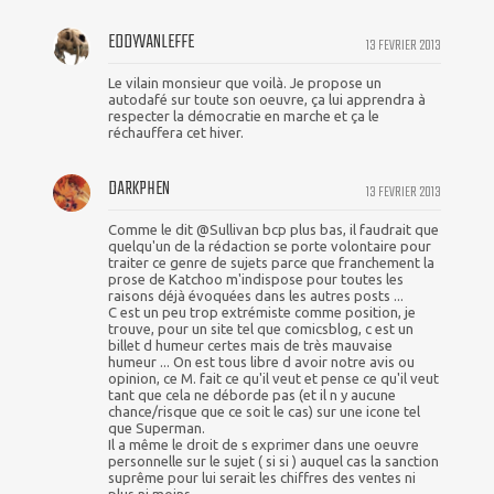
EDDYVANLEFFE
13 FEVRIER 2013
Le vilain monsieur que voilà. Je propose un
autodafé sur toute son oeuvre, ça lui apprendra à
respecter la démocratie en marche et ça le
réchauffera cet hiver.
DARKPHEN
13 FEVRIER 2013
Comme le dit @Sullivan bcp plus bas, il faudrait que
quelqu'un de la rédaction se porte volontaire pour
traiter ce genre de sujets parce que franchement la
prose de Katchoo m'indispose pour toutes les
raisons déjà évoquées dans les autres posts ...
C est un peu trop extrémiste comme position, je
trouve, pour un site tel que comicsblog, c est un
billet d humeur certes mais de très mauvaise
humeur ... On est tous libre d avoir notre avis ou
opinion, ce M. fait ce qu'il veut et pense ce qu'il veut
tant que cela ne déborde pas (et il n y aucune
chance/risque que ce soit le cas) sur une icone tel
que Superman.
Il a même le droit de s exprimer dans une oeuvre
personnelle sur le sujet ( si si ) auquel cas la sanction
suprême pour lui serait les chiffres des ventes ni