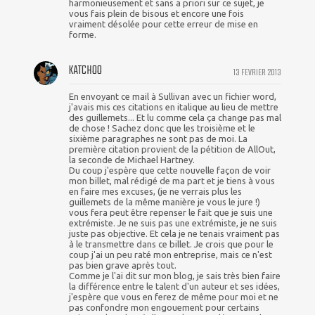
harmonieusement et sans a priori sur ce sujet, je
vous fais plein de bisous et encore une fois
vraiment désolée pour cette erreur de mise en
forme.
KATCHOO
13 FEVRIER 2013
En envoyant ce mail à Sullivan avec un fichier word,
j'avais mis ces citations en italique au lieu de mettre
des guillemets... Et lu comme cela ça change pas mal
de chose ! Sachez donc que les troisième et le
sixième paragraphes ne sont pas de moi. La
première citation provient de la pétition de AllOut,
la seconde de Michael Hartney.
Du coup j'espère que cette nouvelle façon de voir
mon billet, mal rédigé de ma part et je tiens à vous
en faire mes excuses, (je ne verrais plus les
guillemets de la même manière je vous le jure !)
vous fera peut être repenser le fait que je suis une
extrémiste. Je ne suis pas une extrémiste, je ne suis
juste pas objective. Et cela je ne tenais vraiment pas
à le transmettre dans ce billet. Je crois que pour le
coup j'ai un peu raté mon entreprise, mais ce n'est
pas bien grave après tout.
Comme je l'ai dit sur mon blog, je sais très bien faire
la différence entre le talent d'un auteur et ses idées,
j'espère que vous en ferez de même pour moi et ne
pas confondre mon engouement pour certains