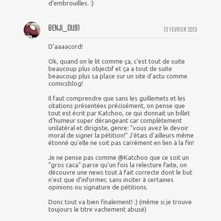
d'embrouilles. :)
BENJI_DU91
13 FEVRIER 2013
D'aaaacord!
Ok, quand on le lit comme ça, c'est tout de suite
beaucoup plus objectif et ça a tout de suite
beaucoup plus sa place sur un site d'actu comme
comicsblog!
Il faut comprendre que sans les guillemets et les
citations présentées précisément, on pense que
tout est écrit par Katchoo, ce qui donnait un billet
d'humeur super dérangeant car complètement
unilatéral et dirigiste, genre: "vous avez le devoir
moral de signer la pétition!" J'étais d'ailleurs même
étonné qu'elle ne soit pas carrément en lien à la fin!
Je ne pense pas comme @Katchoo que ce soit un
"gros caca" parce qu'un fois la relecture faite, on
découvre une news tout à fait correcte dont le but
n'est que d'informer, sans inciter à certaines
opinions ou signature de pétitions.
Donc tout va bien finalement! :) (même si je trouve
toujours le titre vachement abusé)