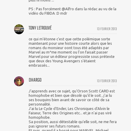
plus ni moins ...
PS : Pas forcément @Alfro dans la rédac au vu de la
vidéo du FIBDA :D mdr
TONY LETROUVÉ
13 FEVRIER 2013
ce qui m'étonne c'est que cette polémique sorte
maintenant pour une histoire courte alors que les
romans du monsieur oont tous été adaptés par
Marvel au m^me moment ou l'on faisait passer
Marvel pour un éditeur progressiste sous prétexte
que deux des Young Avengers s'étaient
embrassés...
DHARGO
13 FEVRIER 2013
J'apprends avec ce sujet, qu'Orson Scott CARD est
homophobe et bien que désolé qu'il le soit , j'ai lu
ses bouquins bien avant de savoir ce côté de sa
personnalité.
J'ai lu Le Cycle d'Ender, Les Chroniques d'Alvin le
Faiseur, Terre des Origines etc... et je n'ai pas viré
homophobe.
Sa position, aussi détestable qu'elle soit, ne me fera
pas ignorer ses futurs romans.
Et puis, quand il a bossé pour MARVEL, Michael