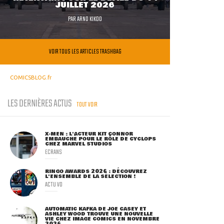
JUILLET 2026
PAR
ARNO KIKOO
VOIR TOUS LES ARTICLES TRASHBAG
COMICSBLOG.fr
LES DERNIÈRES ACTUS
TOUT VOIR
X-MEN : L'ACTEUR KIT CONNOR
EMBAUCHÉ POUR LE RÔLE DE CYCLOPS
CHEZ MARVEL STUDIOS
ECRANS
RINGO AWARDS 2026 : DÉCOUVREZ
L'ENSEMBLE DE LA SÉLECTION !
ACTU VO
AUTOMATIC KAFKA DE JOE CASEY ET
ASHLEY WOOD TROUVE UNE NOUVELLE
VIE CHEZ IMAGE COMICS EN NOVEMBRE
2026