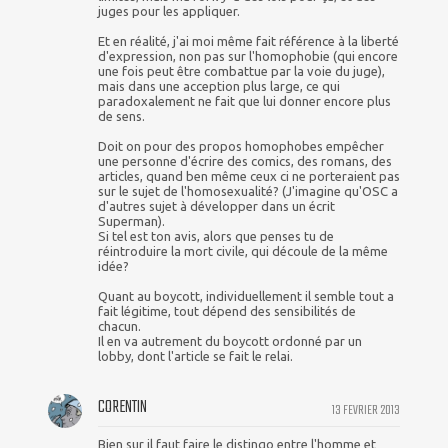
juges pour les appliquer.
Et en réalité, j'ai moi même fait référence à la liberté
d'expression, non pas sur l'homophobie (qui encore
une fois peut être combattue par la voie du juge),
mais dans une acception plus large, ce qui
paradoxalement ne fait que lui donner encore plus
de sens.
Doit on pour des propos homophobes empêcher
une personne d'écrire des comics, des romans, des
articles, quand ben même ceux ci ne porteraient pas
sur le sujet de l'homosexualité? (J'imagine qu'OSC a
d'autres sujet à développer dans un écrit
Superman).
Si tel est ton avis, alors que penses tu de
réintroduire la mort civile, qui découle de la même
idée?
Quant au boycott, individuellement il semble tout a
fait légitime, tout dépend des sensibilités de
chacun.
Il en va autrement du boycott ordonné par un
lobby, dont l'article se fait le relai.
CORENTIN
13 FEVRIER 2013
Bien sur il faut faire le distingo entre l'homme et