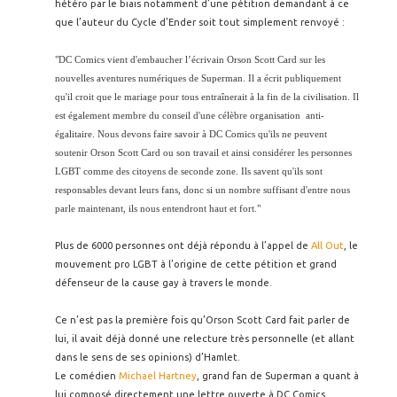
hétéro par le biais notamment d’une pétition demandant à ce
que l’auteur du Cycle d’Ender soit tout simplement renvoyé :
"DC Comics vient d'embaucher l’écrivain Orson Scott Card sur les
nouvelles aventures numériques de Superman. Il a écrit publiquement
qu'il croit que le mariage pour tous entraînerait à la fin de la civilisation. Il
est également membre du conseil d'une célèbre organisation anti-
égalitaire. Nous devons faire savoir à DC Comics qu'ils ne peuvent
soutenir Orson Scott Card ou son travail et ainsi considérer les personnes
LGBT comme des citoyens de seconde zone. Ils savent qu'ils sont
responsables devant leurs fans, donc si un nombre suffisant d'entre nous
parle maintenant, ils nous entendront haut et fort."
Plus de 6000 personnes ont déjà répondu à l’appel de
All Out
, le
mouvement pro LGBT à l’origine de cette pétition et grand
défenseur de la cause gay à travers le monde.
Ce n’est pas la première fois qu’Orson Scott Card fait parler de
lui, il avait déjà donné une relecture très personnelle (et allant
dans le sens de ses opinions) d’Hamlet.
Le comédien
Michael Hartney
, grand fan de Superman a quant à
lui composé directement une lettre ouverte à DC Comics