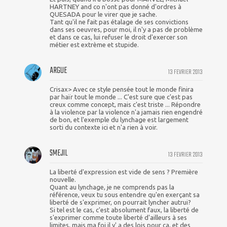
HARTNEY and co n'ont pas donné d'ordres à
QUESADA pour le virer que je sache.
Tant qu'il ne fait pas étalage de ses convictions
dans ses oeuvres, pour moi, il n'y a pas de problème
et dans ce cas, lui refuser le droit d'exercer son
métier est extrème et stupide.
ARGUE
13 FEVRIER 2013
Crisax> Avec ce style pensée tout le monde finira
par haïr tout le monde ... C'est sure que c'est pas
creux comme concept, mais c'est triste ... Répondre
à la violence par la violence n'a jamais rien engendré
de bon, et l'exemple du lynchage est largement
sorti du contexte ici et n'a rien à voir.
SMEJIL
13 FEVRIER 2013
La liberté d'expression est vide de sens ? Première
nouvelle.
Quant au lynchage, je ne comprends pas la
référence, veux tu sous entendre qu'en exerçant sa
liberté de s'exprimer, on pourrait lyncher autrui?
Si tel est le cas, c'est absolument faux, la liberté de
s'exprimer comme toute liberté d'ailleurs à ses
limites, mais ma foi il y' a des lois pour ça, et des