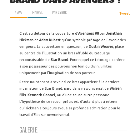
BRAND DANS AVENGERS ?
NEWS
MARVEL
PAR
CYNOK
Tweet
C'est au détour de la couverture d'
Avengers #8
par
Jonathan
Hickman
et
Adam Kubert
qu'un symbole présage de l'avenir des
vengeurs. La couverture en question, de
Dustin
Weaver
, place
au centre de l'illustration un bras affublé du tatouage
reconnaissable de
Star
Brand
. Pour rappel ce tatouage confère
à son possesseur des pouvoirs non loin du divin, limités
uniquement par l'imagination de son porteur.
Reste maintenant à savoir si ce bras appartient à la dernière
incarnation de Star Brand, paru dans newuniversal de
Warren
Ellis
,
Kenneth Connel
, ou d'une toute autre personne.
L'hypothèse de ce retour précis est d'autant plus à retenir
qu'Hickman a toujours avoué sa profonde admiration pour le
travail d'Ellis sur newuniversal.
GALERIE