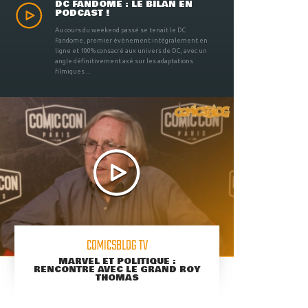
DC FANDOME : LE BILAN EN
PODCAST !
Au cours du weekend passé se tenait le DC
Fandome, premier évènement intégralement en
ligne et 100% consacré aux univers de DC, avec un
angle définitivement axé sur les adaptations
filmiques ...
COMICSBLOG TV
MARVEL ET POLITIQUE :
RENCONTRE AVEC LE GRAND ROY
THOMAS