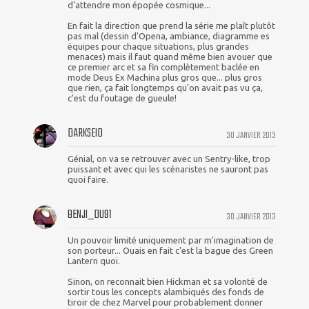
d'attendre mon épopée cosmique...
En fait la direction que prend la série me plaît plutôt
pas mal (dessin d'Opena, ambiance, diagramme es
équipes pour chaque situations, plus grandes
menaces) mais il faut quand même bien avouer que
ce premier arc et sa fin complètement baclée en
mode Deus Ex Machina plus gros que... plus gros
que rien, ça fait longtemps qu'on avait pas vu ça,
c'est du foutage de gueule!
DARKSEID
30 JANVIER 2013
Génial, on va se retrouver avec un Sentry-like, trop
puissant et avec qui les scénaristes ne sauront pas
quoi faire.
BENJI_DU91
30 JANVIER 2013
Un pouvoir limité uniquement par m'imagination de
son porteur... Ouais en fait c'est la bague des Green
Lantern quoi.
Sinon, on reconnait bien Hickman et sa volonté de
sortir tous les concepts alambiqués des fonds de
tiroir de chez Marvel pour probablement donner