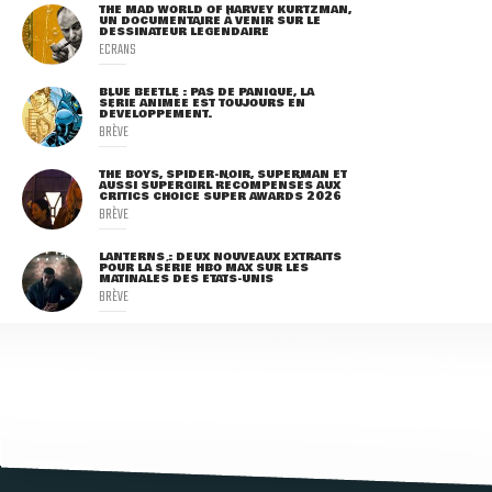
THE MAD WORLD OF HARVEY KURTZMAN,
UN DOCUMENTAIRE À VENIR SUR LE
DESSINATEUR LÉGENDAIRE
ECRANS
BLUE BEETLE : PAS DE PANIQUE, LA
SÉRIE ANIMÉE EST TOUJOURS EN
DÉVELOPPEMENT.
BRÈVE
THE BOYS, SPIDER-NOIR, SUPERMAN ET
AUSSI SUPERGIRL RÉCOMPENSÉS AUX
CRITICS CHOICE SUPER AWARDS 2026
BRÈVE
LANTERNS : DEUX NOUVEAUX EXTRAITS
POUR LA SÉRIE HBO MAX SUR LES
MATINALES DES ETATS-UNIS
BRÈVE