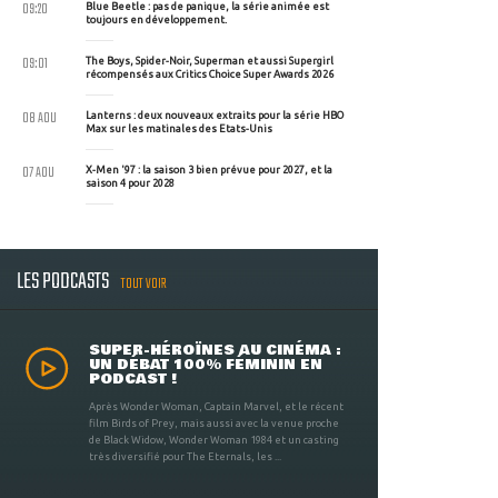
09:20
Blue Beetle : pas de panique, la série animée est
toujours en développement.
09:01
The Boys, Spider-Noir, Superman et aussi Supergirl
récompensés aux Critics Choice Super Awards 2026
08 AOU
Lanterns : deux nouveaux extraits pour la série HBO
Max sur les matinales des Etats-Unis
07 AOU
X-Men '97 : la saison 3 bien prévue pour 2027, et la
saison 4 pour 2028
LES PODCASTS
TOUT VOIR
SUPER-HÉROÏNES AU CINÉMA :
UN DÉBAT 100% FÉMININ EN
PODCAST !
Après Wonder Woman, Captain Marvel, et le récent
film Birds of Prey, mais aussi avec la venue proche
de Black Widow, Wonder Woman 1984 et un casting
très diversifié pour The Eternals, les ...