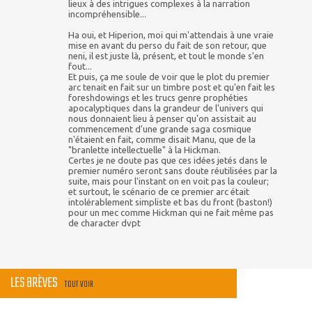
lieux à des intrigues complexes à la narration
incompréhensible...
Ha oui, et Hiperion, moi qui m'attendais à une vraie
mise en avant du perso du fait de son retour, que
neni, il est juste là, présent, et tout le monde s'en
fout...
Et puis, ça me soule de voir que le plot du premier
arc tenait en fait sur un timbre post et qu'en fait les
foreshdowings et les trucs genre prophéties
apocalyptiques dans la grandeur de l'univers qui
nous donnaient lieu à penser qu'on assistait au
commencement d'une grande saga cosmique
n'étaient en fait, comme disait Manu, que de la
"branlette intellectuelle" à la Hickman.
Certes je ne doute pas que ces idées jetés dans le
premier numéro seront sans doute réutilisées par la
suite, mais pour l'instant on en voit pas la couleur;
et surtout, le scénario de ce premier arc était
intolérablement simpliste et bas du front (baston!)
pour un mec comme Hickman qui ne fait même pas
de character dvpt
LES BRÈVES
TOUT VOIR