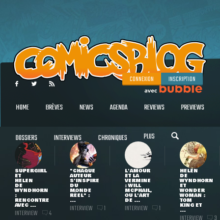
CONNEXION
INSCRIPTION
HOME
BRÈVES
NEWS
AGENDA
REVIEWS
PREVIEWS
PLUS
DOSSIERS
INTERVIEWS
CHRONIQUES
SUPERGIRL
"CHAQUE
L'AMOUR
HELEN
ET
AUTEUR
ET LA
DE
HELEN
S'INSPIRE
VERMINE
WYNDHORN
DE
DU
: WILL
ET
WYNDHORN
MONDE
MCPHAIL,
WONDER
:
RÉEL" :
OU L'ART
WOMAN :
RENCONTRE
...
DE ...
TOM
AVEC ...
KING ET
INTERVIEW
INTERVIEW
1
1
...
INTERVIEW
4
INTERVIEW
3