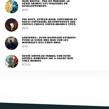
BLUE BEETLE : PAS DE PANIQUE, LA
SÉRIE ANIMÉE EST TOUJOURS EN
DÉVELOPPEMENT.
BRÈVE
THE BOYS, SPIDER-NOIR, SUPERMAN ET
AUSSI SUPERGIRL RÉCOMPENSÉS AUX
CRITICS CHOICE SUPER AWARDS 2026
BRÈVE
LANTERNS : DEUX NOUVEAUX EXTRAITS
POUR LA SÉRIE HBO MAX SUR LES
MATINALES DES ETATS-UNIS
BRÈVE
KEVIN SMITH AU TRAVAIL SUR DEUX
AUTRES NUMÉROS JAY & SILENT BOB
CHEZ MARVEL
ACTU VO