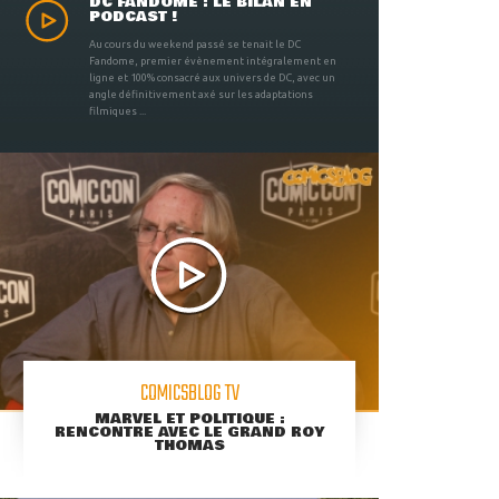
DC FANDOME : LE BILAN EN
PODCAST !
Au cours du weekend passé se tenait le DC
Fandome, premier évènement intégralement en
ligne et 100% consacré aux univers de DC, avec un
angle définitivement axé sur les adaptations
filmiques ...
COMICSBLOG TV
MARVEL ET POLITIQUE :
RENCONTRE AVEC LE GRAND ROY
THOMAS