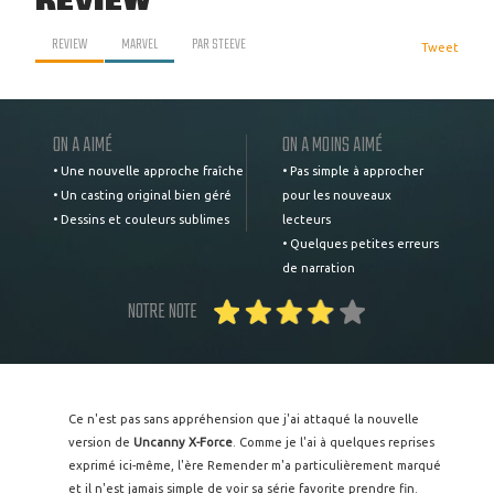
REVIEW
REVIEW
MARVEL
PAR
STEEVE
Tweet
ON A AIMÉ
ON A MOINS AIMÉ
• Une nouvelle approche fraîche
• Pas simple à approcher
• Un casting original bien géré
pour les nouveaux
• Dessins et couleurs sublimes
lecteurs
• Quelques petites erreurs
de narration
NOTRE NOTE
Ce n'est pas sans appréhension que j'ai attaqué la nouvelle
version de
Uncanny X-Force
. Comme je l'ai à quelques reprises
exprimé ici-même, l'ère Remender m'a particulièrement marqué
et il n'est jamais simple de voir sa série favorite prendre fin.