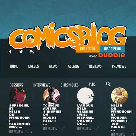
CONNEXION
INSCRIPTION
HOME
BRÈVES
NEWS
AGENDA
REVIEWS
PREVIEWS
PLUS
DOSSIERS
INTERVIEWS
CHRONIQUES
SUPERGIRL
"CHAQUE
L'AMOUR
HELEN
ET
AUTEUR
ET LA
DE
HELEN
S'INSPIRE
VERMINE
WYNDHORN
DE
DU
: WILL
ET
WYNDHORN
MONDE
MCPHAIL,
WONDER
:
RÉEL" :
OU L'ART
WOMAN :
RENCONTRE
...
DE ...
TOM
AVEC ...
KING ET
INTERVIEW
INTERVIEW
1
1
...
INTERVIEW
4
INTERVIEW
3