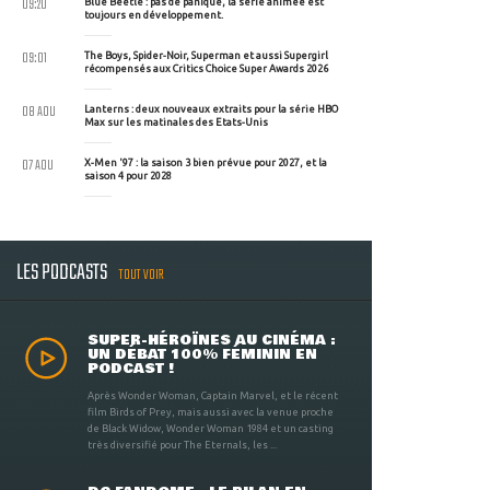
09:20
Blue Beetle : pas de panique, la série animée est
toujours en développement.
09:01
The Boys, Spider-Noir, Superman et aussi Supergirl
récompensés aux Critics Choice Super Awards 2026
08 AOU
Lanterns : deux nouveaux extraits pour la série HBO
Max sur les matinales des Etats-Unis
07 AOU
X-Men '97 : la saison 3 bien prévue pour 2027, et la
saison 4 pour 2028
LES PODCASTS
TOUT VOIR
SUPER-HÉROÏNES AU CINÉMA :
UN DÉBAT 100% FÉMININ EN
PODCAST !
Après Wonder Woman, Captain Marvel, et le récent
film Birds of Prey, mais aussi avec la venue proche
de Black Widow, Wonder Woman 1984 et un casting
très diversifié pour The Eternals, les ...