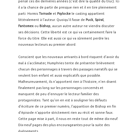
pensé ces dix dernières années (c'est dire la qualité du truc). Ici
il a la chance de partir de presque rien et il en tire pleinement
parti. Hormis
Tornade
et
Psylocke
le casting appartient
littéralement à l'auteur. Quoiqu'il fasse de
Puck
,
Spiral
,
Fantomex
ou
Bishop
, aucun autre auteur ne viendra discuter
ses décisions. Cette liberté est ce qui va certainement faire la
force du titre. Elle est aussi ce qui va sûrement perdre les
nouveaux lecteurs au premier abord.
Conscient que les nouveaux arrivants à bord risquent d'avoir du
mal à s'acclimater, Humphries tente de présenter brièvement
chacun des personnages à travers des passages narratifs qui se
veulent bon enfant et aussi explicatifs que possible.
Malheureusement, ils n'apportent rien à l'histoire, n'en disent
finalement pas long sur les personnages concernés et
manquent de peu d'ennuyer le lecteur familier des
protagonistes. Tant qu'on en est à souligner les défauts
d'écriture de ce premier numéro, l'apparition de Bishop en fin
d'épisode n'apporte strictement rien au récit et sonne faux.
Cette page mise à part, il nous en reste tout de même dix-neuf.
Dix-neuf pages des plus encourageantes pour la suite des
événements.