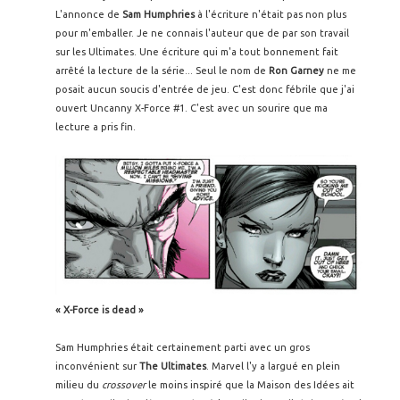
L'annonce de
Sam Humphries
à l'écriture n'était pas non plus
pour m'emballer. Je ne connais l'auteur que de par son travail
sur les Ultimates. Une écriture qui m'a tout bonnement fait
arrêté la lecture de la série... Seul le nom de
Ron Garney
ne me
posait aucun soucis d'entrée de jeu. C'est donc fébrile que j'ai
ouvert Uncanny X-Force #1. C'est avec un sourire que ma
lecture a pris fin.
« X-Force is dead »
Sam Humphries était certainement parti avec un gros
inconvénient sur
The Ultimates
. Marvel l'y a largué en plein
milieu du
crossover
le moins inspiré que la Maison des Idées ait