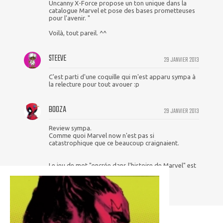
Uncanny X-Force propose un ton unique dans la
catalogue Marvel et pose des bases prometteuses
pour l'avenir. "
Voilà, tout pareil. ^^
STEEVE
29 JANVIER 2013
C'est parti d'une coquille qui m'est apparu sympa à
la relecture pour tout avouer :p
BOOZA
29 JANVIER 2013
Review sympa.
Comme quoi Marvel now n'est pas si
catastrophique que ce beaucoup craignaient.
Le jeu de mot "encrée dans l'histoire de Marvel" est
sympa (si c'en est un) ;)