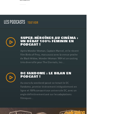
LES PODCASTS
TOUT VOIR
SUPER-HÉROÏNES AU CINÉMA :
UN DÉBAT 100% FÉMININ EN
PODCAST !
Après Wonder Woman, Captain Marvel, et le récent
film Birds of Prey, mais aussi avec la venue proche
de Black Widow, Wonder Woman 1984 et un casting
très diversifié pour The Eternals, les ...
DC FANDOME : LE BILAN EN
PODCAST !
Au cours du weekend passé se tenait le DC
Fandome, premier évènement intégralement en
ligne et 100% consacré aux univers de DC, avec un
angle définitivement axé sur les adaptations
filmiques ...