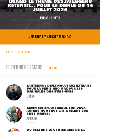
QUAND LE THÈME DES AVENGERS
RETENTIT... POUR LE DÉFILÉ DU 14
JUILLET 2026
PAR
ARNO KIKOO
VOIR TOUS LES ARTICLES TRASHBAG
COMICSBLOG.fr
LES DERNIÈRES ACTUS
TOUT VOIR
LANTERNS : DEUX NOUVEAUX EXTRAITS
POUR LA SÉRIE HBO MAX SUR LES
MATINALES DES ETATS-UNIS
BRÈVE
KEVIN SMITH AU TRAVAIL SUR DEUX
AUTRES NUMÉROS JAY & SILENT BOB
CHEZ MARVEL
ACTU VO
DC CÉLÈBRE LE CENTENAIRE DE LA