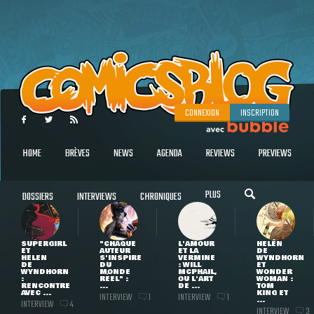
CONNEXION
INSCRIPTION
HOME
BRÈVES
NEWS
AGENDA
REVIEWS
PREVIEWS
PLUS
DOSSIERS
INTERVIEWS
CHRONIQUES
SUPERGIRL
"CHAQUE
L'AMOUR
HELEN
ET
AUTEUR
ET LA
DE
HELEN
S'INSPIRE
VERMINE
WYNDHORN
DE
DU
: WILL
ET
WYNDHORN
MONDE
MCPHAIL,
WONDER
:
RÉEL" :
OU L'ART
WOMAN :
RENCONTRE
...
DE ...
TOM
AVEC ...
KING ET
INTERVIEW
INTERVIEW
1
1
...
INTERVIEW
4
INTERVIEW
3