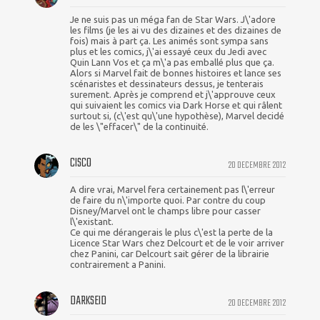
Je ne suis pas un méga fan de Star Wars. J\'adore
les films (je les ai vu des dizaines et des dizaines de
fois) mais à part ça. Les animés sont sympa sans
plus et les comics, j\'ai essayé ceux du Jedi avec
Quin Lann Vos et ça m\'a pas emballé plus que ça.
Alors si Marvel fait de bonnes histoires et lance ses
scénaristes et dessinateurs dessus, je tenterais
surement. Après je comprend et j\'approuve ceux
qui suivaient les comics via Dark Horse et qui râlent
surtout si, (c\'est qu\'une hypothèse), Marvel decidé
de les \"effacer\" de la continuité.
CISCO
20 DECEMBRE 2012
A dire vrai, Marvel fera certainement pas l\'erreur
de faire du n\'importe quoi. Par contre du coup
Disney/Marvel ont le champs libre pour casser
l\'existant.
Ce qui me dérangerais le plus c\'est la perte de la
Licence Star Wars chez Delcourt et de le voir arriver
chez Panini, car Delcourt sait gérer de la librairie
contrairement a Panini.
DARKSEID
20 DECEMBRE 2012