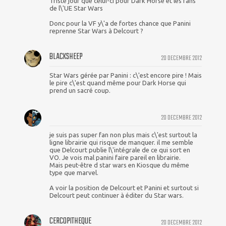
Triste jour que celui-ci pour Dark Horse et les fans
de l\'UE Star Wars
Donc pour la VF y\'a de fortes chance que Panini
reprenne Star Wars à Delcourt ?
BLACKSHEEP
20 DECEMBRE 2012
Star Wars gérée par Panini : c\'est encore pire ! Mais
le pire c\'est quand même pour Dark Horse qui
prend un sacré coup.
20 DECEMBRE 2012
je suis pas super fan non plus mais c\'est surtout la
ligne librairie qui risque de manquer. il me semble
que Delcourt publie l\'intégrale de ce qui sort en
VO. Je vois mal panini faire pareil en librairie.
Mais peut-être d star wars en Kiosque du même
type que marvel.
A voir la position de Delcourt et Panini et surtout si
Delcourt peut continuer à éditer du Star wars.
CERCOPITHEQUE
20 DECEMBRE 2012