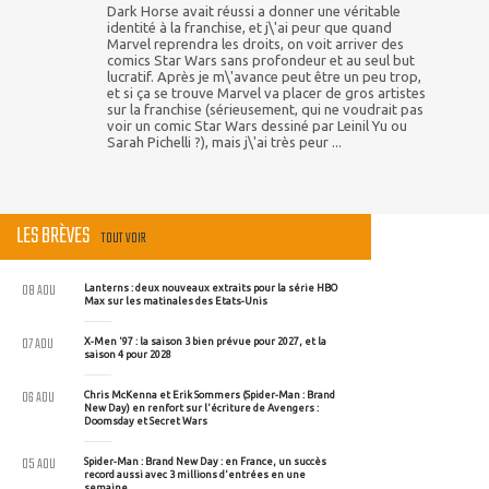
Dark Horse avait réussi a donner une véritable
identité à la franchise, et j\'ai peur que quand
Marvel reprendra les droits, on voit arriver des
comics Star Wars sans profondeur et au seul but
lucratif. Après je m\'avance peut être un peu trop,
et si ça se trouve Marvel va placer de gros artistes
sur la franchise (sérieusement, qui ne voudrait pas
voir un comic Star Wars dessiné par Leinil Yu ou
Sarah Pichelli ?), mais j\'ai très peur ...
LES BRÈVES
TOUT VOIR
08 AOU
Lanterns : deux nouveaux extraits pour la série HBO
Max sur les matinales des Etats-Unis
07 AOU
X-Men '97 : la saison 3 bien prévue pour 2027, et la
saison 4 pour 2028
06 AOU
Chris McKenna et Erik Sommers (Spider-Man : Brand
New Day) en renfort sur l'écriture de Avengers :
Doomsday et Secret Wars
05 AOU
Spider-Man : Brand New Day : en France, un succès
record aussi avec 3 millions d'entrées en une
semaine