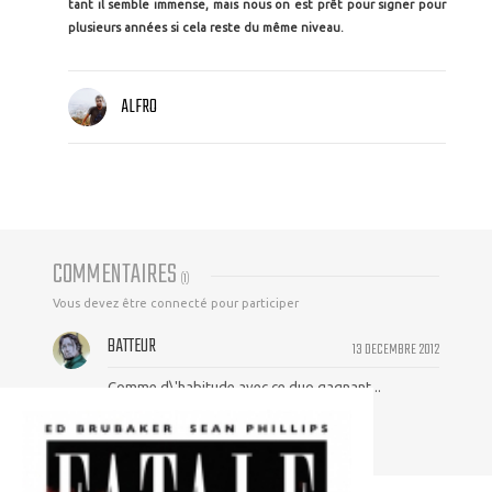
tant il semble immense, mais nous on est prêt pour signer pour
plusieurs années si cela reste du même niveau.
ALFRO
COMMENTAIRES
(
1
)
Vous devez être connecté pour participer
BATTEUR
13 DECEMBRE 2012
Comme d\'habitude avec ce duo gagnant...
simplement sublime !