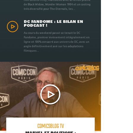
de Black Widow, Wonder Woman 1984 et un casting
très diversifié pour The Eternals, les ...
DC FANDOME : LE BILAN EN
PODCAST !
Au cours du weekend passé se tenait le DC
Fandome, premier évènement intégralement en
ligne et 100% consacré aux univers de DC, avec un
angle définitivement axé sur les adaptations
filmiques ...
COMICSBLOG TV
MARVEL ET POLITIQUE :