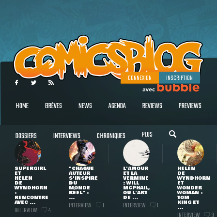
CONNEXION
INSCRIPTION
HOME
BRÈVES
NEWS
AGENDA
REVIEWS
PREVIEWS
PLUS
DOSSIERS
INTERVIEWS
CHRONIQUES
SUPERGIRL
"CHAQUE
L'AMOUR
HELEN
ET
AUTEUR
ET LA
DE
HELEN
S'INSPIRE
VERMINE
WYNDHORN
DE
DU
: WILL
ET
WYNDHORN
MONDE
MCPHAIL,
WONDER
:
RÉEL" :
OU L'ART
WOMAN :
RENCONTRE
...
DE ...
TOM
AVEC ...
KING ET
INTERVIEW
INTERVIEW
1
1
...
INTERVIEW
4
INTERVIEW
3