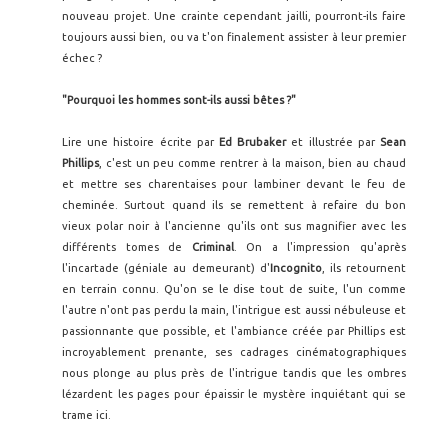
nouveau projet. Une crainte cependant jailli, pourront-ils faire
toujours aussi bien, ou va t'on finalement assister à leur premier
échec ?
"Pourquoi les hommes sont-ils aussi bêtes ?"
Lire une histoire écrite par
Ed Brubaker
et illustrée par
Sean
Phillips
, c'est un peu comme rentrer à la maison, bien au chaud
et mettre ses charentaises pour lambiner devant le feu de
cheminée. Surtout quand ils se remettent à refaire du bon
vieux polar noir à l'ancienne qu'ils ont sus magnifier avec les
différents tomes de
Criminal
. On a l'impression qu'après
l'incartade (géniale au demeurant) d'
Incognito
, ils retournent
en terrain connu. Qu'on se le dise tout de suite, l'un comme
l'autre n'ont pas perdu la main, l'intrigue est aussi nébuleuse et
passionnante que possible, et l'ambiance créée par Phillips est
incroyablement prenante, ses cadrages cinématographiques
nous plonge au plus près de l'intrigue tandis que les ombres
lézardent les pages pour épaissir le mystère inquiétant qui se
trame ici.