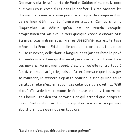
Oui mais voilà, le scénariste de
Winter Soldier
n'est pas là pour
que vous vous complaisiez dans le confort, il aime prendre les
chemins de traverse, il aime prendre le risque de s'emparer d'un
genre bien défini et de l'emmener ailleurs. Car ici, si on a
l'impression au début qu'on est en terrain conquit,
progressivement on évolue vers quelque chose d'encore plus
étrange, plus malsain aussi. Prenez
Joséphine
, elle est le type
même de la Femme Fatale, celle que l'on croise dans tout polar
qui se respecte, celle dont la longueur des jambes force le privé
à prendre une affaire qu'il n'aurait jamais accepté s'il avait tous
ses moyens. Au premier abord, c'est vrai qu'elle rentre tout à
fait dans cette catégorie, mais au fur et à mesure que les pages
se tournent, le mystère s'épaissit pour ne laisser qu'une seule
certitude, elle n'est en aucun cas celle que l'on croit ! Et
Walt
alors ? Véritable lieu commun, le flic blasé qui en a trop vu, un
peu bourru, totalement corrompu et qui attend que temps se
passe. Sauf qu'il en sait bien plus qu'il ne semblerait au premier
abord, bien plus que nous en tout cas.
"La vie ne s'est pas déroulée comme prévue"