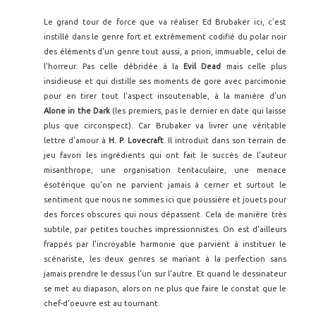
Le grand tour de force que va réaliser Ed Brubaker ici, c'est
instillé dans le genre fort et extrêmement codifié du polar noir
des éléments d'un genre tout aussi, a priori, immuable, celui de
l'horreur. Pas celle débridée à la
Evil Dead
mais celle plus
insidieuse et qui distille ses moments de gore avec parcimonie
pour en tirer tout l'aspect insoutenable, à la manière d'un
Alone in the Dark
(les premiers, pas le dernier en date qui laisse
plus que circonspect). Car Brubaker va livrer une véritable
lettre d'amour à
H. P. Lovecraft
. Il introduit dans son terrain de
jeu favori les ingrédients qui ont fait le succès de l'auteur
misanthrope, une organisation tentaculaire, une menace
ésotérique qu'on ne parvient jamais à cerner et surtout le
sentiment que nous ne sommes ici que poussière et jouets pour
des forces obscures qui nous dépassent. Cela de manière très
subtile, par petites touches impressionnistes. On est d'ailleurs
frappés par l'incroyable harmonie que parvient à instituer le
scénariste, les deux genres se mariant à la perfection sans
jamais prendre le dessus l'un sur l'autre. Et quand le dessinateur
se met au diapason, alors on ne plus que faire le constat que le
chef-d'oeuvre est au tournant.