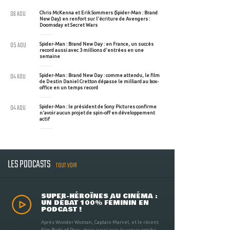
06 AOU
Chris McKenna et Erik Sommers (Spider-Man : Brand
New Day) en renfort sur l'écriture de Avengers :
Doomsday et Secret Wars
05 AOU
Spider-Man : Brand New Day : en France, un succès
record aussi avec 3 millions d'entrées en une
semaine
04 AOU
Spider-Man : Brand New Day : comme attendu, le film
de Destin Daniel Cretton dépasse le milliard au box-
office en un temps record
04 AOU
Spider-Man : le président de Sony Pictures confirme
n'avoir aucun projet de spin-off en développement
actif
LES PODCASTS
TOUT VOIR
SUPER-HÉROÏNES AU CINÉMA :
UN DÉBAT 100% FÉMININ EN
PODCAST !
Après Wonder Woman, Captain Marvel, et le récent
film Birds of Prey, mais aussi avec la venue proche