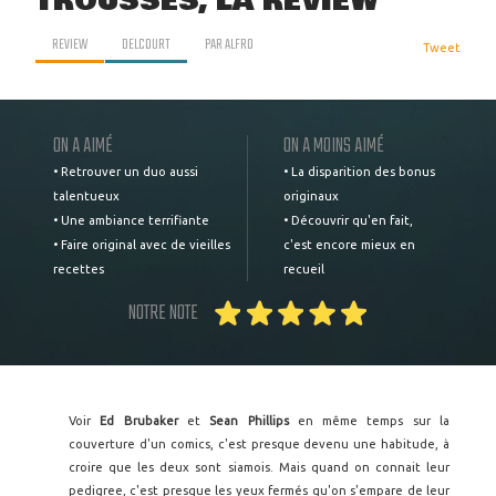
TROUSSES, LA REVIEW
REVIEW
DELCOURT
PAR
ALFRO
Tweet
ON A AIMÉ
ON A MOINS AIMÉ
• Retrouver un duo aussi
• La disparition des bonus
talentueux
originaux
• Une ambiance terrifiante
• Découvrir qu'en fait,
• Faire original avec de vieilles
c'est encore mieux en
recettes
recueil
NOTRE NOTE
Voir
Ed Brubaker
et
Sean Phillips
en même temps sur la
couverture d'un comics, c'est presque devenu une habitude, à
croire que les deux sont siamois. Mais quand on connait leur
pedigree, c'est presque les yeux fermés qu'on s'empare de leur