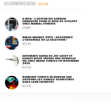
LES DERNIÈRES ACTUS
TOUT VOIR
X-MEN : L'ACTEUR KIT CONNOR
EMBAUCHÉ POUR LE RÔLE DE CYCLOPS
CHEZ MARVEL STUDIOS
ECRANS
RINGO AWARDS 2026 : DÉCOUVREZ
L'ENSEMBLE DE LA SÉLECTION !
ACTU VO
AUTOMATIC KAFKA DE JOE CASEY ET
ASHLEY WOOD TROUVE UNE NOUVELLE
VIE CHEZ IMAGE COMICS EN NOVEMBRE
2026
ACTU VO
DIAMOND COMICS VA RENDRE AUX
ÉDITEURS LES COMICS SÉQUESTRÉS
DANS LEUR ENTREPÔT
ACTU VO