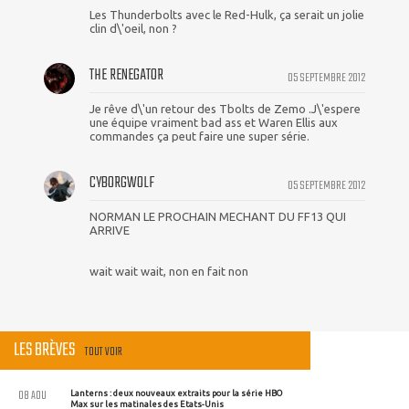
Les Thunderbolts avec le Red-Hulk, ça serait un jolie
clin d\'oeil, non ?
THE RENEGATOR
05 SEPTEMBRE 2012
Je rêve d\'un retour des Tbolts de Zemo .J\'espere
une équipe vraiment bad ass et Waren Ellis aux
commandes ça peut faire une super série.
CYBORGWOLF
05 SEPTEMBRE 2012
NORMAN LE PROCHAIN MECHANT DU FF13 QUI
ARRIVE
wait wait wait, non en fait non
LES BRÈVES
TOUT VOIR
08 AOU
Lanterns : deux nouveaux extraits pour la série HBO
Max sur les matinales des Etats-Unis