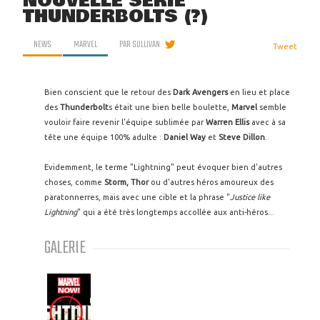
NOUVELLE SÉRIE
THUNDERBOLTS (?)
NEWS
MARVEL
PAR
SULLIVAN
Tweet
Bien conscient que le retour des
Dark Avengers
en lieu et place
des
Thunderbolt
s était une bien belle boulette,
Marvel
semble
vouloir faire revenir l'équipe sublimée par
Warren Ellis
avec à sa
tête une équipe 100% adulte :
Daniel Way
et
Steve Dillon
.
Evidemment, le terme "Lightning" peut évoquer bien d'autres
choses, comme
Storm, Thor
ou d'autres héros amoureux des
paratonnerres, mais avec une cible et la phrase "
Justice like
Lightning
" qui a été très longtemps accollée aux anti-héros...
GALERIE