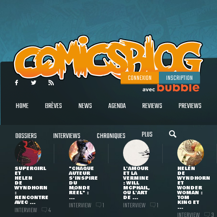
CONNEXION
INSCRIPTION
HOME
BRÈVES
NEWS
AGENDA
REVIEWS
PREVIEWS
PLUS
DOSSIERS
INTERVIEWS
CHRONIQUES
SUPERGIRL
"CHAQUE
L'AMOUR
HELEN
ET
AUTEUR
ET LA
DE
HELEN
S'INSPIRE
VERMINE
WYNDHORN
DE
DU
: WILL
ET
WYNDHORN
MONDE
MCPHAIL,
WONDER
:
RÉEL" :
OU L'ART
WOMAN :
RENCONTRE
...
DE ...
TOM
AVEC ...
KING ET
INTERVIEW
INTERVIEW
1
1
...
INTERVIEW
4
INTERVIEW
3