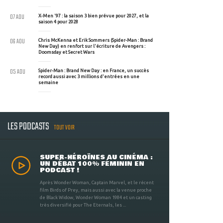
07 AOU
X-Men '97 : la saison 3 bien prévue pour 2027, et la
saison 4 pour 2028
06 AOU
Chris McKenna et Erik Sommers (Spider-Man : Brand
New Day) en renfort sur l'écriture de Avengers :
Doomsday et Secret Wars
05 AOU
Spider-Man : Brand New Day : en France, un succès
record aussi avec 3 millions d'entrées en une
semaine
LES PODCASTS
TOUT VOIR
SUPER-HÉROÏNES AU CINÉMA :
UN DÉBAT 100% FÉMININ EN
PODCAST !
Après Wonder Woman, Captain Marvel, et le récent
film Birds of Prey, mais aussi avec la venue proche
de Black Widow, Wonder Woman 1984 et un casting
très diversifié pour The Eternals, les ...