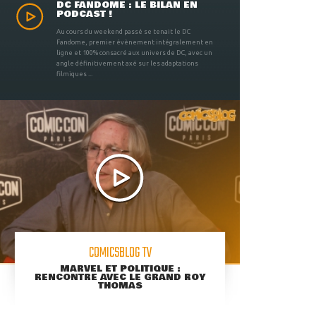
DC FANDOME : LE BILAN EN
PODCAST !
Au cours du weekend passé se tenait le DC
Fandome, premier évènement intégralement en
ligne et 100% consacré aux univers de DC, avec un
angle définitivement axé sur les adaptations
filmiques ...
COMICSBLOG TV
MARVEL ET POLITIQUE :
RENCONTRE AVEC LE GRAND ROY
THOMAS