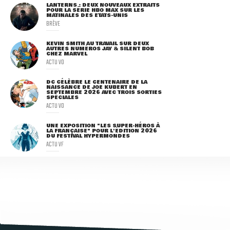
LANTERNS : DEUX NOUVEAUX EXTRAITS
POUR LA SÉRIE HBO MAX SUR LES
MATINALES DES ETATS-UNIS
BRÈVE
KEVIN SMITH AU TRAVAIL SUR DEUX
AUTRES NUMÉROS JAY & SILENT BOB
CHEZ MARVEL
ACTU VO
DC CÉLÈBRE LE CENTENAIRE DE LA
NAISSANCE DE JOE KUBERT EN
SEPTEMBRE 2026 AVEC TROIS SORTIES
SPÉCIALES
ACTU VO
UNE EXPOSITION "LES SUPER-HÉROS À
LA FRANÇAISE" POUR L'ÉDITION 2026
DU FESTIVAL HYPERMONDES
ACTU VF