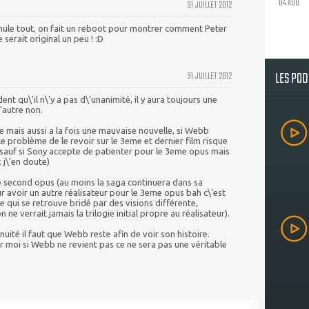
04 AOU
31 JUILLET 2012
annule tout, on fait un reboot pour montrer comment Peter
serait original un peu ! :D
LES PO
31 JUILLET 2012
ent qu\'il n\'y a pas d\'unanimité, il y aura toujours une
'autre non.
e mais aussi a la fois une mauvaise nouvelle, si Webb
le problème de le revoir sur le 3eme et dernier film risque
sauf si Sony accepte de patienter pour le 3eme opus mais
j\'en doute)
 le second opus (au moins la saga continuera dans sa
our avoir un autre réalisateur pour le 3eme opus bah c\'est
ie qui se retrouve bridé par des visions différente,
e verrait jamais la trilogie initial propre au réalisateur).
nuité il faut que Webb reste afin de voir son histoire.
ur moi si Webb ne revient pas ce ne sera pas une véritable