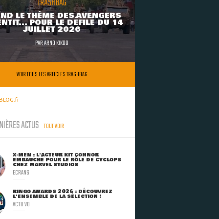
TRASHBAG
ND LE THÈME DES AVENGERS
NTIT... POUR LE DÉFILÉ DU 14
JUILLET 2026
PAR
ARNO KIKOO
VOIR TOUS LES ARTICLES TRASHBAG
BLOG.fr
NIÈRES ACTUS
TOUT VOIR
X-MEN : L'ACTEUR KIT CONNOR
EMBAUCHÉ POUR LE RÔLE DE CYCLOPS
CHEZ MARVEL STUDIOS
ECRANS
RINGO AWARDS 2026 : DÉCOUVREZ
L'ENSEMBLE DE LA SÉLECTION !
ACTU VO