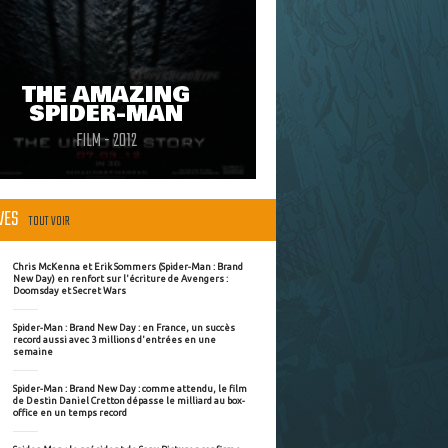
THE AMAZING
SPIDER-MAN
FILM - 2012
ÈVES
TOUT VOIR
Chris McKenna et Erik Sommers (Spider-Man : Brand
New Day) en renfort sur l'écriture de Avengers :
Doomsday et Secret Wars
Spider-Man : Brand New Day : en France, un succès
record aussi avec 3 millions d'entrées en une
semaine
Spider-Man : Brand New Day : comme attendu, le film
de Destin Daniel Cretton dépasse le milliard au box-
office en un temps record