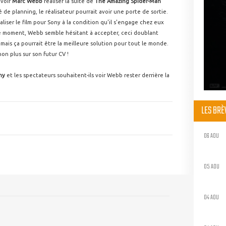
 voir
Marc Webb
réaliser la suite de
The Amazing Spider-Man
 de planning, le réalisateur pourrait avoir une porte de sortie.
réaliser le film pour Sony à la condition qu'il s'engage chez eux
 le moment, Webb semble hésitant à accepter, ceci doublant
is ça pourrait être la meilleure solution pour tout le monde.
non plus sur son futur CV !
ny
et les spectateurs souhaitent-ils voir Webb rester derrière la
LES BR
06 AOU
05 AOU
04 AOU