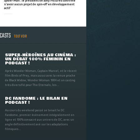
Spider-Man : le président de Sony Pictures confirme
n'avoir aucun projet de spin-off en développement
actif
DCASTS
TOUT VOIR
SUPER-HÉROÏNES AU CINÉMA :
UN DÉBAT 100% FÉMININ EN
PODCAST !
Après Wonder Woman, Captain Marvel, et le récent
film Birds of Prey, mais aussi avec la venue proche
de Black Widow, Wonder Woman 1984 et un casting
très diversifié pour The Eternals, les ...
DC FANDOME : LE BILAN EN
PODCAST !
Au cours du weekend passé se tenait le DC
Fandome, premier évènement intégralement en
ligne et 100% consacré aux univers de DC, avec un
angle définitivement axé sur les adaptations
filmiques ...