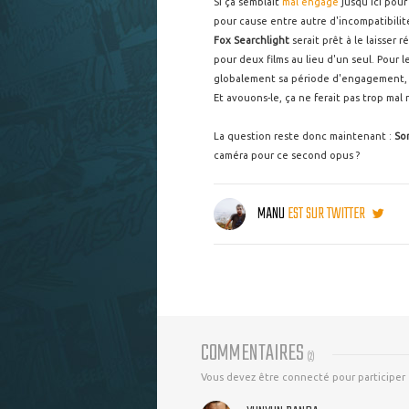
Si ça semblait
mal engagé
jusqu'ici pour
pour cause entre autre d'incompatibilité
Fox Searchlight
serait prêt à le laisser 
pour deux films au lieu d'un seul. Pour
globalement sa période d'engagement, ma
Et avouons-le, ça ne ferait pas trop mal 
La question reste donc maintenant :
So
caméra pour ce second opus ?
MANU
EST SUR TWITTER
COMMENTAIRES
(
2
)
Vous devez être connecté pour participer