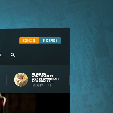
CONNEXION
INSCRIPTION
US
HELEN DE
WYNDHORN ET
WONDER WOMAN :
TOM KING ET ...
INTERVIEW
3