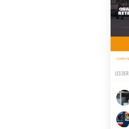
QUA
RETE
COMICS
LES DER