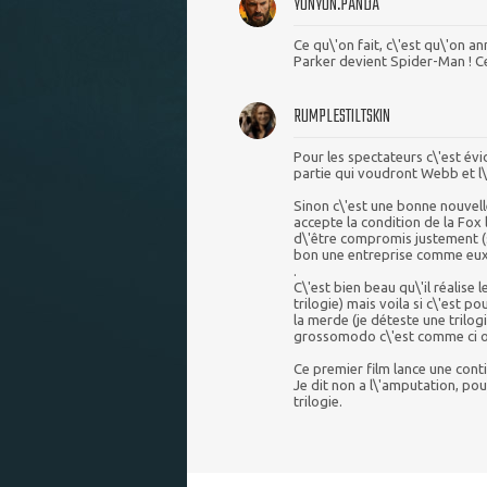
YUNYUN.PANDA
Ce qu\'on fait, c\'est qu\'on 
Parker devient Spider-Man ! Ce 
RUMPLESTILTSKIN
Pour les spectateurs c\'est évid
partie qui voudront Webb et l\
Sinon c\'est une bonne nouvell
accepte la condition de la Fox 
d\'être compromis justement (
bon une entreprise comme eux 
.
C\'est bien beau qu\'il réalise
trilogie) mais voila si c\'est p
la merde (je déteste une trilog
grossomodo c\'est comme ci on n
Ce premier film lance une conti
Je dit non a l\'amputation, po
trilogie.