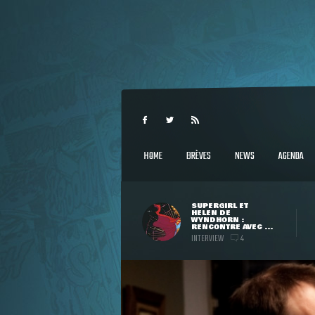
HOME
BRÈVES
NEWS
AGENDA
SUPERGIRL ET
HELEN DE
WYNDHORN :
RENCONTRE AVEC ...
INTERVIEW
4