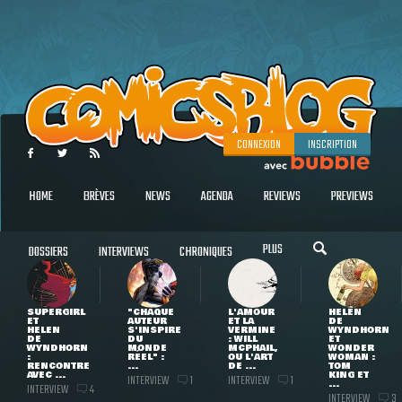
CONNEXION
INSCRIPTION
HOME
BRÈVES
NEWS
AGENDA
REVIEWS
PREVIEWS
PLUS
DOSSIERS
INTERVIEWS
CHRONIQUES
SUPERGIRL
"CHAQUE
L'AMOUR
HELEN
ET
AUTEUR
ET LA
DE
HELEN
S'INSPIRE
VERMINE
WYNDHORN
DE
DU
: WILL
ET
WYNDHORN
MONDE
MCPHAIL,
WONDER
:
RÉEL" :
OU L'ART
WOMAN :
RENCONTRE
...
DE ...
TOM
AVEC ...
KING ET
INTERVIEW
INTERVIEW
1
1
...
INTERVIEW
4
INTERVIEW
3