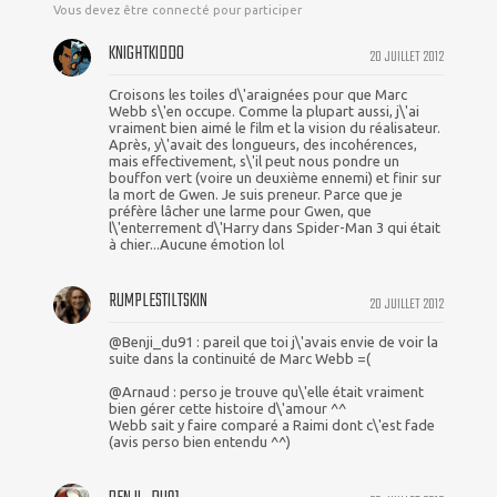
Vous devez être connecté pour participer
KNIGHTKIDDO
20 JUILLET 2012
Croisons les toiles d\'araignées pour que Marc
Webb s\'en occupe. Comme la plupart aussi, j\'ai
vraiment bien aimé le film et la vision du réalisateur.
Après, y\'avait des longueurs, des incohérences,
mais effectivement, s\'il peut nous pondre un
bouffon vert (voire un deuxième ennemi) et finir sur
la mort de Gwen. Je suis preneur. Parce que je
préfère lâcher une larme pour Gwen, que
l\'enterrement d\'Harry dans Spider-Man 3 qui était
à chier...Aucune émotion lol
RUMPLESTILTSKIN
20 JUILLET 2012
@Benji_du91 : pareil que toi j\'avais envie de voir la
suite dans la continuité de Marc Webb =(
@Arnaud : perso je trouve qu\'elle était vraiment
bien gérer cette histoire d\'amour ^^
Webb sait y faire comparé a Raimi dont c\'est fade
(avis perso bien entendu ^^)