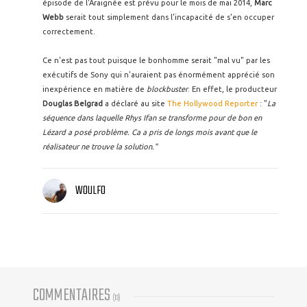
épisode de l'Araignée est prévu pour le mois de mai 2014,
Marc
Webb
serait tout simplement dans l'incapacité de s'en occuper
correctement.
Ce n'est pas tout puisque le bonhomme serait "mal vu" par les
exécutifs de Sony qui n'auraient pas énormément apprécié son
inexpérience en matière de
blockbuster
. En effet, le producteur
Douglas Belgrad
a déclaré au site
The Hollywood Reporter
: "
La
séquence dans laquelle Rhys Ifan se transforme pour de bon en
Lézard a posé problème. Ca a pris de longs mois avant que le
réalisateur ne trouve la solution."
WOULFO
COMMENTAIRES
(
13
)