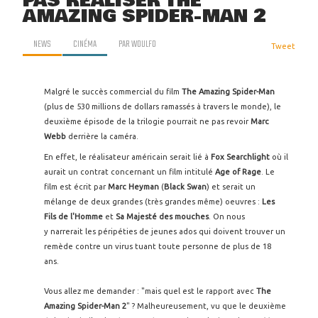
PAS RÉALISER THE
AMAZING SPIDER-MAN 2
NEWS
CINÉMA
PAR
WOULFO
Tweet
Malgré le succès commercial du film
The Amazing Spider-Man
(plus de 530 millions de dollars ramassés à travers le monde), le
deuxième épisode de la trilogie pourrait ne pas revoir
Marc
Webb
derrière la caméra.
En effet, le réalisateur américain serait lié à
Fox Searchlight
où il
aurait un contrat concernant un film intitulé
Age of Rage
. Le
film est écrit par
Marc Heyman
(
Black Swan
) et serait un
mélange de deux grandes (très grandes même) oeuvres :
Les
Fils de l'Homme
et
Sa Majesté des mouches
. On nous
y narrerait les péripéties de jeunes ados qui doivent trouver un
remède contre un virus tuant toute personne de plus de 18
ans.
Vous allez me demander : "mais quel est le rapport avec
The
Amazing Spider-Man 2
" ? Malheureusement, vu que le deuxième