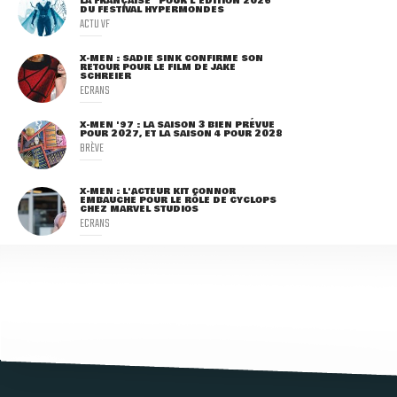
LA FRANÇAISE" POUR L'ÉDITION 2026
DU FESTIVAL HYPERMONDES
ACTU VF
X-MEN : SADIE SINK CONFIRME SON
RETOUR POUR LE FILM DE JAKE
SCHREIER
ECRANS
X-MEN '97 : LA SAISON 3 BIEN PRÉVUE
POUR 2027, ET LA SAISON 4 POUR 2028
BRÈVE
X-MEN : L'ACTEUR KIT CONNOR
EMBAUCHÉ POUR LE RÔLE DE CYCLOPS
CHEZ MARVEL STUDIOS
ECRANS