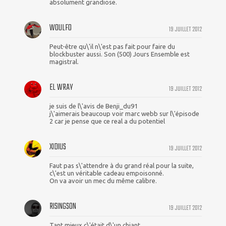
absolument grandiose.
WOULFO
19 JUILLET 2012
Peut-être qu\'il n\'est pas fait pour faire du
blockbuster aussi. Son (500) Jours Ensemble est
magistral.
EL WRAY
19 JUILLET 2012
je suis de l\'avis de Benji_du91
j\'aimerais beaucoup voir marc webb sur l\'épisode
2 car je pense que ce real a du potentiel
XIDIUS
19 JUILLET 2012
Faut pas s\'attendre à du grand réal pour la suite,
c\'est un véritable cadeau empoisonné.
On va avoir un mec du même calibre.
RISINGSON
19 JUILLET 2012
Tant mieux c\'était d\'un chiant.