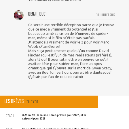
BENJI_DU91
19 JUILLET 2012
Ce serait une terrible déception parce que je trouve
que ce mec a vraiment du potentiel et j\'ai
beaucoup aimé sa cision de l\'univers de spider-
man, même si le film n\'était pas parfait.
J\'attendais vraiment de voir le 2 pour voir Marc
Webb s\'améliorer!
Mais si ça peut amener quelqu\'un comme David
Fincher (qui est l\'un de mes realisateurs préférés),
alors là oui! Il pourrait mettre en oeuvre ce qu\'il
avait en tête pour spider-man, faire un opus
dramtique qui s\'ouvre sur la mort de Gwen Stacy,
avec un Bouffon vert qui pourrait être dantesque!
(j\'étais pas fan de celui de raimi)
LES BRÈVES
TOUT VOIR
07 AOU
X-Men '97 : la saison 3 bien prévue pour 2027, et la
saison 4 pour 2028