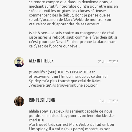
se rendre compte que dans un deuxième opus, le
méchant aurait l\'intégralité du film pour être mis en
scène et exit les origines, les choses sérieuses
commencent dès le début, donc je pense que se
serait l\'occasion de Marc Webb de montrer son
vrai talent et d\'apprendre de ses erreurs!
Wait & see... Je suis contre un changement de réal
juste après le reboot, sauf, comme je l\'ai déjà dit, si
c\'est pour que David Fincher prenne la place, mais
ça c\'est de l\'ordre dur rêve...
ALEX IN THE BOX
20 JUILLET 2012
@Woulfo : (500) JOURS ENSEMBLE est
effectivement un film qui marque et ce dernier
Spidey m\'a plus touché que celui de Raimi.
J\'espère qu\'ils trouveront une solution
RUMPLESTILTSKIN
19 JUILLET 2012
ahlala sony, avec eux ils seraient capable de nous
pondre un michael bay pour avoir leur blockbuster
chéri u_u
j\'ai trouvé très correct Marc Webb il a fait un bon
film spidey, il a enfin (avis perso) montré un bon