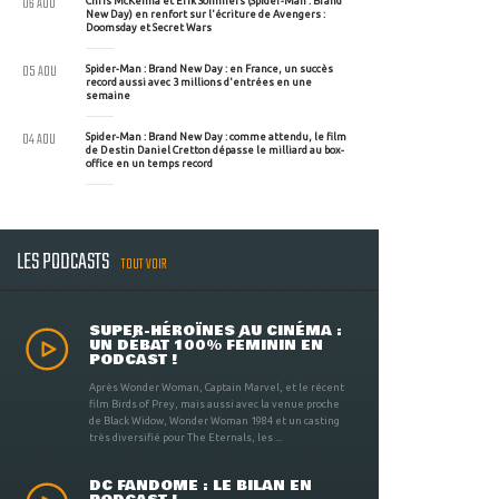
06 AOU
Chris McKenna et Erik Sommers (Spider-Man : Brand
New Day) en renfort sur l'écriture de Avengers :
Doomsday et Secret Wars
05 AOU
Spider-Man : Brand New Day : en France, un succès
record aussi avec 3 millions d'entrées en une
semaine
04 AOU
Spider-Man : Brand New Day : comme attendu, le film
de Destin Daniel Cretton dépasse le milliard au box-
office en un temps record
LES PODCASTS
TOUT VOIR
SUPER-HÉROÏNES AU CINÉMA :
UN DÉBAT 100% FÉMININ EN
PODCAST !
Après Wonder Woman, Captain Marvel, et le récent
film Birds of Prey, mais aussi avec la venue proche
de Black Widow, Wonder Woman 1984 et un casting
très diversifié pour The Eternals, les ...
DC FANDOME : LE BILAN EN