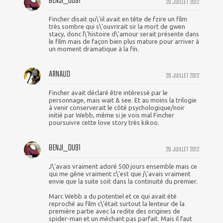
BENJI_DU91
20 JUILLET 2012
Fincher disait qu\'iil avait en tête de fzire un film
très sombre qui s\'ouvrirait sir la mort de gwen
stacy, donc l\'histoire d\'amour serait présente dans
le film mais de façon bien plus mature pour arriver à
un moment dramatique à la fin.
ARNAUD
20 JUILLET 2012
Fincher avait déclaré être intéressé par le
personnage, mais wait & see. Et au moins la trilogie
à venir conserverait le côté psychologique/noir
initié par Webb, même si je vois mal Fincher
poursuivre cette love story très kikoo.
BENJI_DU91
20 JUILLET 2012
J\'avais vraiment adoré 500 jours ensemble mais ce
qui me gêne vraiment c\'est que j\'avais vraiment
envie que la suite soit dans la continuité du premier.
Marc Webb a du potentiel et ce qui avait été
reproché au film c\'était surtout la lenteur de la
première partie avec la redite des origines de
spider-man et un méchant pas parfait. Mais il faut