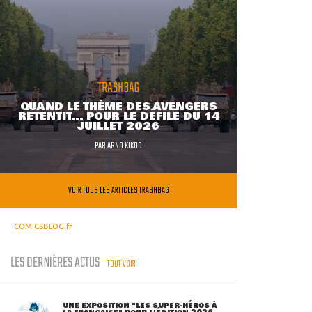
TRASHBAG
QUAND LE THÈME DES AVENGERS
RETENTIT... POUR LE DÉFILÉ DU 14
JUILLET 2026
PAR
ARNO KIKOO
VOIR TOUS LES ARTICLES TRASHBAG
COMICSBLOG.fr
LES DERNIÈRES ACTUS
TOUT VOIR
UNE EXPOSITION "LES SUPER-HÉROS À