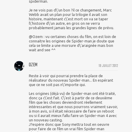
spiderman.
Je ne vois pas d\'un bon ?il ce changement, Marc
Webb avait un plan pour la trilogie il avait son
histoire, maintenant c\'est mort on va se taper
l\'histoire d\'un autre, en gros on ne verra
probablement jamais les grandes lignes de prévu.
@Ozem : vu certaines choses du film, on est loin de
connaitre les origines de Spider-man je doute que
cela se limite a une morsure d\'araignée mais bon
wait and see ^^
OZEM
19 JUILLET 2012
Reste à voir qui pourrai prendre la place de
réalisateur du nouveau Spider-man... En espérant
que ce ne soit pas n\'importe qui.
Les origines (déjà vu) de Spider-man ont été traité,
donc ça c\'est fait. C\'est à partir de ce deuxième
film que les choses deviendront réellement
intéressantes et que nous pourrons vraiment savoir,
à mon avis, si il était nécessaire de faire un reboot
ou si il aurait mieux fallu faire un Spider-man 4 avec
un nouveau casting.
J?espère donc que Sony mettra tout en oeuvre
pour faire de ce film un vrai film Spider-man