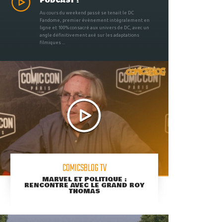
PODCAST !
Au cours du weekend passé se tenait le DC
Fandome, premier évènement intégralement en
ligne et 100% consacré aux univers de DC, avec un
angle définitivement axé sur les adaptations
filmiques ...
COMICSBLOG TV
MARVEL ET POLITIQUE :
RENCONTRE AVEC LE GRAND ROY
THOMAS