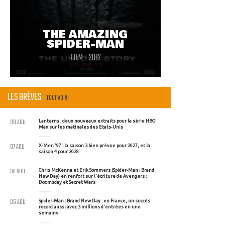
THE AMAZING
SPIDER-MAN
FILM - 2012
LES BRÈVES
TOUT VOIR
08 AOU
Lanterns : deux nouveaux extraits pour la série HBO
Max sur les matinales des Etats-Unis
07 AOU
X-Men '97 : la saison 3 bien prévue pour 2027, et la
saison 4 pour 2028
06 AOU
Chris McKenna et Erik Sommers (Spider-Man : Brand
New Day) en renfort sur l'écriture de Avengers :
Doomsday et Secret Wars
05 AOU
Spider-Man : Brand New Day : en France, un succès
record aussi avec 3 millions d'entrées en une
semaine