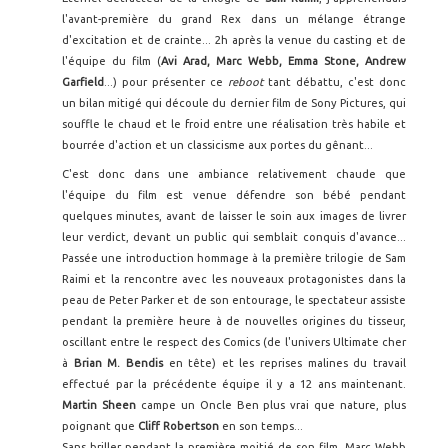
l'avant-première du grand Rex dans un mélange étrange
d'excitation et de crainte... 2h après la venue du casting et de
l'équipe du film (
Avi Arad, Marc Webb, Emma Stone, Andrew
Garfield
...) pour présenter ce
reboot
tant débattu, c'est donc
un bilan mitigé qui découle du dernier film de Sony Pictures, qui
souffle le chaud et le froid entre une réalisation très habile et
bourrée d'action et un classicisme aux portes du gênant...
C'est donc dans une ambiance relativement chaude que
l'équipe du film est venue défendre son bébé pendant
quelques minutes, avant de laisser le soin aux images de livrer
leur verdict, devant un public qui semblait conquis d'avance...
Passée une introduction hommage à la première trilogie de Sam
Raimi et la rencontre avec les nouveaux protagonistes dans la
peau de Peter Parker et de son entourage, le spectateur assiste
pendant la première heure à de nouvelles origines du tisseur,
oscillant entre le respect des Comics (de l'univers Ultimate cher
à
Brian M. Bendis
en tête) et les reprises malines du travail
effectué par la précédente équipe il y a 12 ans maintenant.
Martin Sheen
campe un Oncle Ben plus vrai que nature, plus
poignant que
Cliff Robertson
en son temps...
Sans briller pendant la première moitié de son film, Marc Webb