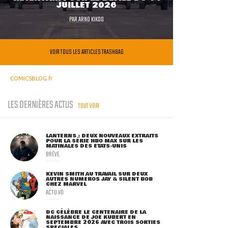
JUILLET 2026
PAR
ARNO KIKOO
VOIR TOUS LES ARTICLES TRASHBAG
COMICSBLOG.fr
LES DERNIÈRES ACTUS
TOUT VOIR
LANTERNS : DEUX NOUVEAUX EXTRAITS
POUR LA SÉRIE HBO MAX SUR LES
MATINALES DES ETATS-UNIS
BRÈVE
KEVIN SMITH AU TRAVAIL SUR DEUX
AUTRES NUMÉROS JAY & SILENT BOB
CHEZ MARVEL
ACTU VO
DC CÉLÈBRE LE CENTENAIRE DE LA
NAISSANCE DE JOE KUBERT EN
SEPTEMBRE 2026 AVEC TROIS SORTIES
SPÉCIALES