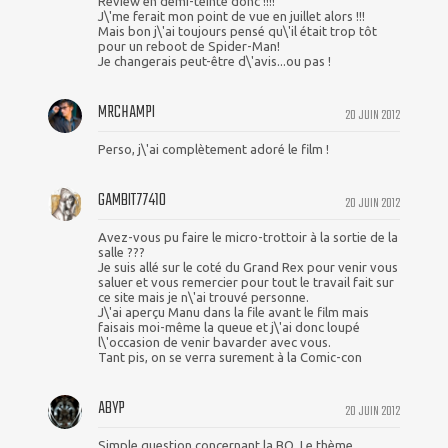
Review en demi-teinte donc !!!!
J\'me ferait mon point de vue en juillet alors !!!
Mais bon j\'ai toujours pensé qu\'il était trop tôt
pour un reboot de Spider-Man!
Je changerais peut-être d\'avis...ou pas !
MRCHAMPI
20 JUIN 2012
Perso, j\'ai complètement adoré le film !
GAMBIT77410
20 JUIN 2012
Avez-vous pu faire le micro-trottoir à la sortie de la
salle ???
Je suis allé sur le coté du Grand Rex pour venir vous
saluer et vous remercier pour tout le travail fait sur
ce site mais je n\'ai trouvé personne.
J\'ai aperçu Manu dans la file avant le film mais
faisais moi-même la queue et j\'ai donc loupé
l\'occasion de venir bavarder avec vous.
Tant pis, on se verra surement à la Comic-con
ABYP
20 JUIN 2012
Simple question concernant la BO. Le thème