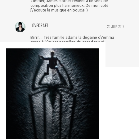
Zimmer, James Horner revient à un sens de
composition plus harmonieux. De mon côté
j\'écoute la musique en boucle :)
LOVECRAFT
20 JUIN 2012
Brrrr.... Très famille adams la dégaine d\'emma
stone à l\'avant première du grand rex x)
Hate quand même de voir ça :)