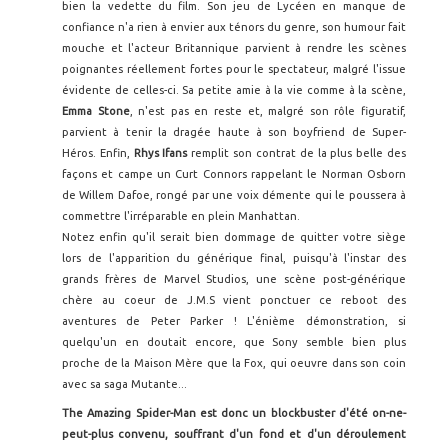
bien la vedette du film. Son jeu de Lycéen en manque de
confiance n'a rien à envier aux ténors du genre, son humour fait
mouche et l'acteur Britannique parvient à rendre les scènes
poignantes réellement fortes pour le spectateur, malgré l'issue
évidente de celles-ci. Sa petite amie à la vie comme à la scène,
Emma Stone
, n'est pas en reste et, malgré son rôle figuratif,
parvient à tenir la dragée haute à son boyfriend de Super-
Héros. Enfin,
Rhys Ifans
remplit son contrat de la plus belle des
façons et campe un Curt Connors rappelant le Norman Osborn
de Willem Dafoe, rongé par une voix démente qui le poussera à
commettre l'irréparable en plein Manhattan.
Notez enfin qu'il serait bien dommage de quitter votre siège
lors de l'apparition du générique final, puisqu'à l'instar des
grands frères de Marvel Studios, une scène post-générique
chère au coeur de J.M.S vient ponctuer ce reboot des
aventures de Peter Parker ! L'énième démonstration, si
quelqu'un en doutait encore, que Sony semble bien plus
proche de la Maison Mère que la Fox, qui oeuvre dans son coin
avec sa saga Mutante...
The Amazing Spider-Man est donc un blockbuster d'été on-ne-
peut-plus convenu, souffrant d'un fond et d'un déroulement