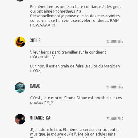
En même temps peut-on faire confiance à des gens
qui ont aimé Prometheus ? ;)
Personnellement je pense que toutes mes craintes
concernant ce film vont se révéler fondées... RAIMI
POWAAAA !!!!
XIDIUS
20 JUIN 2012
\"leur héros parti travailler sur le continent
d\'Azeroth...\"
Euh non, il est en train de faire la suite du Magicien
d\'Oz.
KAKAO
20 JUIN 2012
C\'est juste moi ou Emma Stone est horrible sur ces
photos ? *_*
STRANGE-CAT
20 JUIN 2012
J\'ai adoré le film. Et même si certains critiquent la
musique, je trouve qu\'à l\'ère où on adule Hans