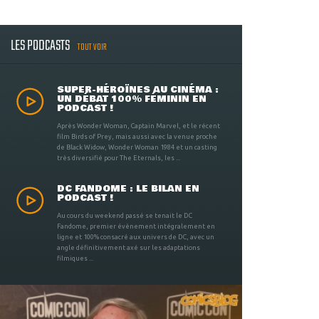
LES PODCASTS
TOUT VOIR
SUPER-HÉROÏNES AU CINÉMA :
UN DÉBAT 100% FÉMININ EN
PODCAST !
Après Wonder Woman, Captain Marvel, et le récent
film Birds of Prey, mais aussi avec la venue proche
de Black Widow, Wonder Woman 1984 et un casting
très diversifié pour The Eternals, les ...
DC FANDOME : LE BILAN EN
PODCAST !
Au cours du weekend passé se tenait le DC
Fandome, premier évènement intégralement en
ligne et 100% consacré aux univers de DC, avec un
angle définitivement axé sur les adaptations
filmiques ...