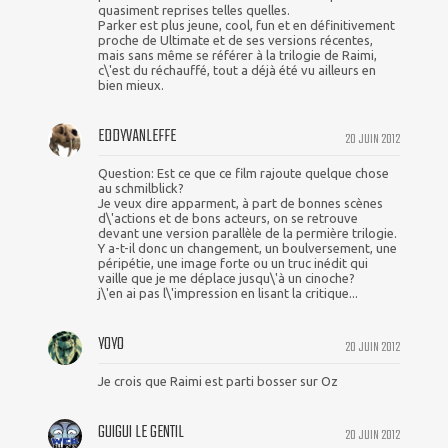
quasiment reprises telles quelles.
Parker est plus jeune, cool, fun et en définitivement
proche de Ultimate et de ses versions récentes,
mais sans même se référer à la trilogie de Raimi,
c\'est du réchauffé, tout a déjà été vu ailleurs en
bien mieux.
EDDYVANLEFFE
20 JUIN 2012
Question: Est ce que ce film rajoute quelque chose
au schmilblick?
Je veux dire apparment, à part de bonnes scènes
d\'actions et de bons acteurs, on se retrouve
devant une version parallèle de la permière trilogie.
Y a-t-il donc un changement, un boulversement, une
péripétie, une image forte ou un truc inédit qui
vaille que je me déplace jusqu\'à un cinoche?
j\'en ai pas l\'impression en lisant la critique...
YOYO
20 JUIN 2012
Je crois que Raimi est parti bosser sur Oz
GUIGUI LE GENTIL
20 JUIN 2012