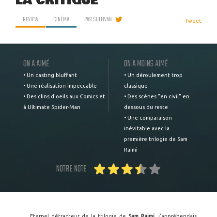
LA CRITIQUE
REVIEW
CINÉMA
PAR
SULLIVAN
Tweet
ON A AIMÉ
ON A MOINS AIMÉ
• Un casting bluffant
• Un déroulement trop
• Une réalisation impeccable
classique
• Des clins d'oeils aux Comics et
• Des scènes "en civil" en
à Ultimate Spider-Man
dessous du reste
• Une comparaison
inévitable avec la
première trilogie de Sam
Raimi
NOTRE NOTE
Eternel détracteur de la trilogie de
Sam Raimi
, j'appréhendais