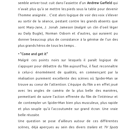
semble arriver tout cuit dans l'assiette d'un
Andrew Garfield
qui
n'avait plus qu'à se mettre les pieds sous la table pour devenir
l'homme araignée... C'est alors logique de voir des voix s'élever
au sortir de la séance, pestant contre les grands absents que
sont Mary-Jane, J. Jonah Jameson (malgré un clin d'oeil léger
au Daily Bugle), Norman Osborn et d'autres, qui auraient pu
donner beaucoup plus de consistance à la génèse de l'un des
plus grands héros de tous les temps...
• "Come and get it"
Malgré ces points noirs sur lesquels il paraît logique de
s'appuyer pour débattre du film aujourd'hui, il faut reconnaître
à celui-ci énormément de qualités, en commençant par la
réalisation purement excellente des scènes où Spider-Man se
trouve au coeur de l'attention. L'équipe du film a en effet joué
avec les angles de caméra de la plus belle des manières,
permettant de suivre l'action effrenée du film de l'intérieur et
de contempler un Spider-Man bien plus musculeux, plus rapide
et plus souple qu'à l'accoutumée sur grand écran. Une vraie
belle réussite.
Une question se pose d'ailleurs autour de ces différentes
scènes, déjà aperçues au sein des divers
trailers
et
TV Spots