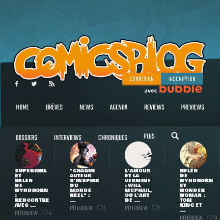
CONNEXION
INSCRIPTION
HOME
BRÈVES
NEWS
AGENDA
REVIEWS
PREVIEWS
PLUS
DOSSIERS
INTERVIEWS
CHRONIQUES
SUPERGIRL
"CHAQUE
L'AMOUR
HELEN
ET
AUTEUR
ET LA
DE
HELEN
S'INSPIRE
VERMINE
WYNDHORN
DE
DU
: WILL
ET
WYNDHORN
MONDE
MCPHAIL,
WONDER
:
RÉEL" :
OU L'ART
WOMAN :
RENCONTRE
...
DE ...
TOM
AVEC ...
KING ET
INTERVIEW
INTERVIEW
1
1
...
INTERVIEW
4
INTERVIEW
3