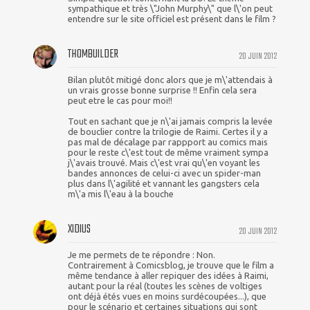
sympathique et très \"John Murphy\" que l\'on peut
entendre sur le site officiel est présent dans le film ?
THOMBUILDER
20 JUIN 2012
Bilan plutôt mitigé donc alors que je m\'attendais à
un vrais grosse bonne surprise !! Enfin cela sera
peut etre le cas pour moi!!
Tout en sachant que je n\'ai jamais compris la levée
de bouclier contre la trilogie de Raimi. Certes il y a
pas mal de décalage par rappport au comics mais
pour le reste c\'est tout de même vraiment sympa
j\'avais trouvé. Mais c\'est vrai qu\'en voyant les
bandes annonces de celui-ci avec un spider-man
plus dans l\'agilité et vannant les gangsters cela
m\'a mis l\'eau à la bouche
XIDIUS
20 JUIN 2012
Je me permets de te répondre : Non.
Contrairement à Comicsblog, je trouve que le film a
même tendance à aller repiquer des idées à Raimi,
autant pour la réal (toutes les scènes de voltiges
ont déjà étés vues en moins surdécoupées...), que
pour le scénario et certaines situations qui sont