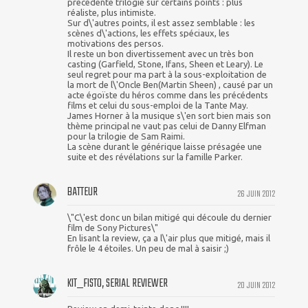
précédente trilogie sur certains points : plus
réaliste, plus intimiste.
Sur d\'autres points, il est assez semblable : les
scènes d\'actions, les effets spéciaux, les
motivations des persos.
Il reste un bon divertissement avec un très bon
casting (Garfield, Stone, Ifans, Sheen et Leary). Le
seul regret pour ma part à la sous-exploitation de
la mort de l\'Oncle Ben(Martin Sheen) , causé par un
acte égoïste du héros comme dans les précédents
films et celui du sous-emploi de la Tante May.
James Horner à la musique s\'en sort bien mais son
thème principal ne vaut pas celui de Danny Elfman
pour la trilogie de Sam Raimi.
La scène durant le générique laisse présagée une
suite et des révélations sur la famille Parker.
BATTEUR
26 JUIN 2012
\"C\'est donc un bilan mitigé qui découle du dernier
film de Sony Pictures\"
En lisant la review, ça a l\'air plus que mitigé, mais il
frôle le 4 étoiles. Un peu de mal à saisir ;)
KIT_FISTO, SERIAL REVIEWER
20 JUIN 2012