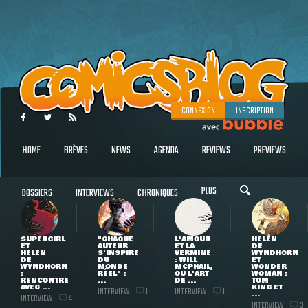
CONNEXION
INSCRIPTION
HOME
BRÈVES
NEWS
AGENDA
REVIEWS
PREVIEWS
PLUS
DOSSIERS
INTERVIEWS
CHRONIQUES
SUPERGIRL
"CHAQUE
L'AMOUR
HELEN
ET
AUTEUR
ET LA
DE
HELEN
S'INSPIRE
VERMINE
WYNDHORN
DE
DU
: WILL
ET
WYNDHORN
MONDE
MCPHAIL,
WONDER
:
RÉEL" :
OU L'ART
WOMAN :
RENCONTRE
...
DE ...
TOM
AVEC ...
KING ET
INTERVIEW
INTERVIEW
1
1
...
INTERVIEW
4
INTERVIEW
3