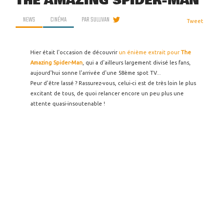
THE AMAZING SPIDER-MAN
NEWS
CINÉMA
PAR
SULLIVAN
Tweet
Hier était l'occasion de découvrir
un énième extrait pour
The
Amazing Spider-Man
, qui a d'ailleurs largement divisé les fans,
aujourd'hui sonne l'arrivée d'une 58ème spot TV...
Peur d'être lassé ? Rassurez-vous, celui-ci est de très loin le plus
excitant de tous, de quoi relancer encore un peu plus une
attente quasi-insoutenable !