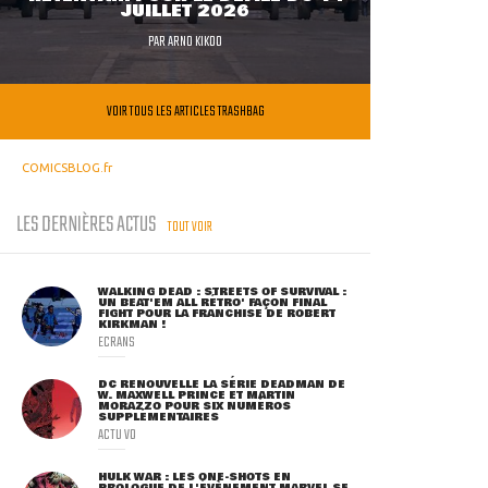
JUILLET 2026
PAR
ARNO KIKOO
VOIR TOUS LES ARTICLES TRASHBAG
COMICSBLOG.fr
LES DERNIÈRES ACTUS
TOUT VOIR
WALKING DEAD : STREETS OF SURVIVAL :
UN BEAT'EM ALL RÉTRO' FAÇON FINAL
FIGHT POUR LA FRANCHISE DE ROBERT
KIRKMAN !
ECRANS
DC RENOUVELLE LA SÉRIE DEADMAN DE
W. MAXWELL PRINCE ET MARTIN
MORAZZO POUR SIX NUMÉROS
SUPPLÉMENTAIRES
ACTU VO
HULK WAR : LES ONE-SHOTS EN
PROLOGUE DE L'ÉVÈNEMENT MARVEL SE