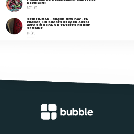
DÉVOILENT
ACTU VO
SPIDER-MAN : BRAND NEW DAY : EN
FRANCE, UN SUCCÈS RECORD AUSSI
AVEC 3 MILLIONS D'ENTRÉES EN UNE
SEMAINE
BRÈVE