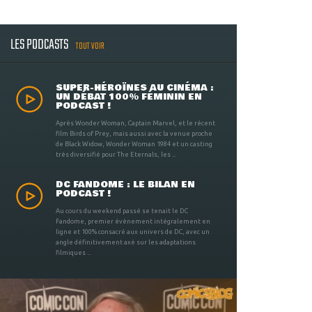
LES PODCASTS
TOUT VOIR
SUPER-HÉROÏNES AU CINÉMA :
UN DÉBAT 100% FÉMININ EN
PODCAST !
Après Wonder Woman, Captain Marvel, et le récent
film Birds of Prey, mais aussi avec la venue proche
de Black Widow, Wonder Woman 1984 et un casting
très diversifié pour The Eternals, les ...
DC FANDOME : LE BILAN EN
PODCAST !
Au cours du weekend passé se tenait le DC
Fandome, premier évènement intégralement en
ligne et 100% consacré aux univers de DC, avec un
angle définitivement axé sur les adaptations
filmiques ...