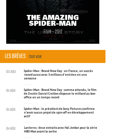
THE AMAZING
SPIDER-MAN
FILM - 2012
LES BRÈVES
TOUT VOIR
05 AOU
Spider-Man : Brand New Day : en France, un succès
record aussi avec 3 millions d'entrées en une
semaine
04 AOU
Spider-Man : Brand New Day : comme attendu, le film
de Destin Daniel Cretton dépasse le milliard au box-
office en un temps record
04 AOU
Spider-Man : le président de Sony Pictures confirme
n'avoir aucun projet de spin-off en développement
actif
04 AOU
Lanterns : deux extraits avec Hal Jordan pour la série
HBO Max avant la sortie