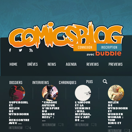
CONNEXION
INSCRIPTION
HOME
BRÈVES
NEWS
AGENDA
REVIEWS
PREVIEWS
PLUS
DOSSIERS
INTERVIEWS
CHRONIQUES
SUPERGIRL
"CHAQUE
L'AMOUR
HELEN
ET
AUTEUR
ET LA
DE
HELEN
S'INSPIRE
VERMINE
WYNDHORN
DE
DU
: WILL
ET
WYNDHORN
MONDE
MCPHAIL,
WONDER
:
RÉEL" :
OU L'ART
WOMAN :
RENCONTRE
...
DE ...
TOM
AVEC ...
KING ET
INTERVIEW
INTERVIEW
1
1
...
INTERVIEW
4
INTERVIEW
3