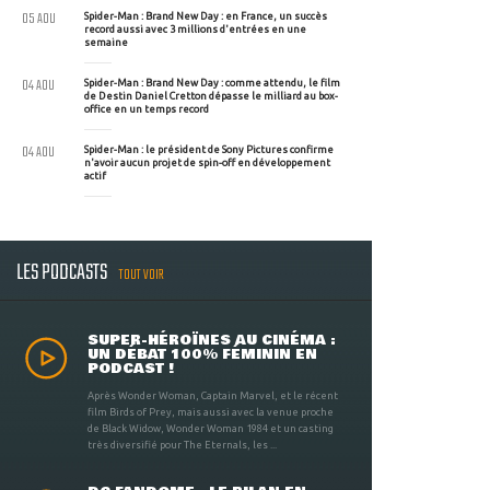
05 AOU
Spider-Man : Brand New Day : en France, un succès
record aussi avec 3 millions d'entrées en une
semaine
04 AOU
Spider-Man : Brand New Day : comme attendu, le film
de Destin Daniel Cretton dépasse le milliard au box-
office en un temps record
04 AOU
Spider-Man : le président de Sony Pictures confirme
n'avoir aucun projet de spin-off en développement
actif
LES PODCASTS
TOUT VOIR
SUPER-HÉROÏNES AU CINÉMA :
UN DÉBAT 100% FÉMININ EN
PODCAST !
Après Wonder Woman, Captain Marvel, et le récent
film Birds of Prey, mais aussi avec la venue proche
de Black Widow, Wonder Woman 1984 et un casting
très diversifié pour The Eternals, les ...