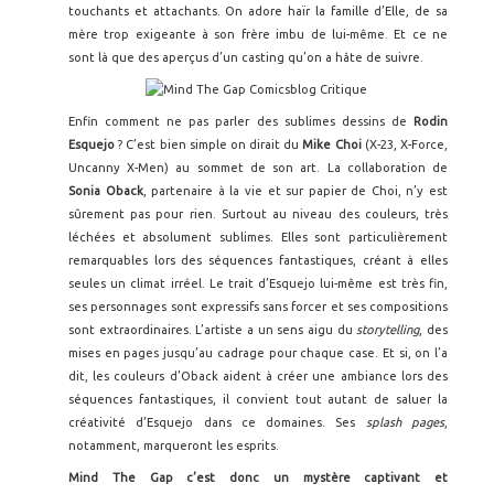
touchants et attachants. On adore haïr la famille d’Elle, de sa
mère trop exigeante à son frère imbu de lui-même. Et ce ne
sont là que des aperçus d’un casting qu’on a hâte de suivre.
Enfin comment ne pas parler des sublimes dessins de
Rodin
Esquejo
? C’est bien simple on dirait du
Mike Choi
(X-23, X-Force,
Uncanny X-Men) au sommet de son art. La collaboration de
Sonia Oback
, partenaire à la vie et sur papier de Choi, n’y est
sûrement pas pour rien. Surtout au niveau des couleurs, très
léchées et absolument sublimes. Elles sont particulièrement
remarquables lors des séquences fantastiques, créant à elles
seules un climat irréel. Le trait d’Esquejo lui-même est très fin,
ses personnages sont expressifs sans forcer et ses compositions
sont extraordinaires. L’artiste a un sens aigu du
storytelling
, des
mises en pages jusqu’au cadrage pour chaque case. Et si, on l’a
dit, les couleurs d’Oback aident à créer une ambiance lors des
séquences fantastiques, il convient tout autant de saluer la
créativité d’Esquejo dans ce domaines. Ses
splash pages
,
notamment, marqueront les esprits.
Mind The Gap c’est donc un mystère captivant et