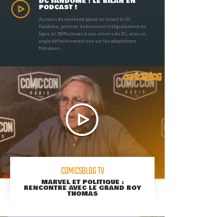
DC FANDOME : LE BILAN EN
PODCAST !
Au cours du weekend passé se tenait le DC
Fandome, premier évènement intégralement en
ligne et 100% consacré aux univers de DC, avec un
angle définitivement axé sur les adaptations
filmiques ...
COMICSBLOG TV
MARVEL ET POLITIQUE :
RENCONTRE AVEC LE GRAND ROY
THOMAS