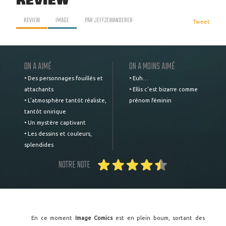
REVIEW
REVIEW
IMAGE
PAR
JEFFZEWANDERER
Tweet
ON A AIMÉ
ON A MOINS AIMÉ
• Des personnages fouillés et
• Euh…
attachants
• Ellis c’est bizarre comme
• L’atmosphère tantôt réaliste,
prénom féminin
tantôt onirique
• Un mystère captivant
• Les dessins et couleurs,
splendides
NOTRE NOTE
En ce moment
Image Comics
est en plein boum, sortant des