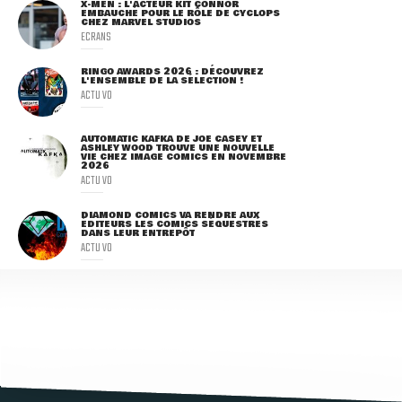
X-MEN : L'ACTEUR KIT CONNOR
EMBAUCHÉ POUR LE RÔLE DE CYCLOPS
CHEZ MARVEL STUDIOS
ECRANS
RINGO AWARDS 2026 : DÉCOUVREZ
L'ENSEMBLE DE LA SÉLECTION !
ACTU VO
AUTOMATIC KAFKA DE JOE CASEY ET
ASHLEY WOOD TROUVE UNE NOUVELLE
VIE CHEZ IMAGE COMICS EN NOVEMBRE
2026
ACTU VO
DIAMOND COMICS VA RENDRE AUX
ÉDITEURS LES COMICS SÉQUESTRÉS
DANS LEUR ENTREPÔT
ACTU VO