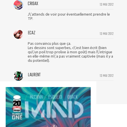
CRISAX
13 MAI 2012
J\'attends de voir pour éventuellement prendre le
TP.
ECAZ
13 MAI 2012
Pas convaincu plus que ça.
Les dessins sont superbes, c\'est bien écrit (bien
qu\'un poil trop prolixe à mon goût) mais l\'intrigue
en elle-même m\'a pas vraiment captivée (mais il y a
du potentiel).
LAURENT
13 MAI 2012
Nous aussi, ici, on like mind the gap!