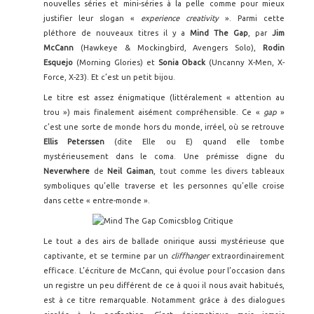
nouvelles séries et mini-séries à la pelle comme pour mieux
justifier leur slogan «
experience creativity
». Parmi cette
pléthore de nouveaux titres il y a
Mind The Gap
, par
Jim
McCann
(Hawkeye & Mockingbird, Avengers Solo),
Rodin
Esquejo
(Morning Glories) et
Sonia Oback
(Uncanny X-Men, X-
Force, X-23). Et c’est un petit bijou.
Le titre est assez énigmatique (littéralement « attention au
trou ») mais finalement aisément compréhensible. Ce «
gap
»
c’est une sorte de monde hors du monde, irréel, où se retrouve
Ellis Peterssen
(dite Elle ou E) quand elle tombe
mystérieusement dans le coma. Une prémisse digne du
Neverwhere
de
Neil Gaiman
, tout comme les divers tableaux
symboliques qu’elle traverse et les personnes qu’elle croise
dans cette « entre-monde ».
Le tout a des airs de ballade onirique aussi mystérieuse que
captivante, et se termine par un
cliffhanger
extraordinairement
efficace. L’écriture de McCann, qui évolue pour l’occasion dans
un registre un peu différent de ce à quoi il nous avait habitués,
est à ce titre remarquable. Notamment grâce à des dialogues