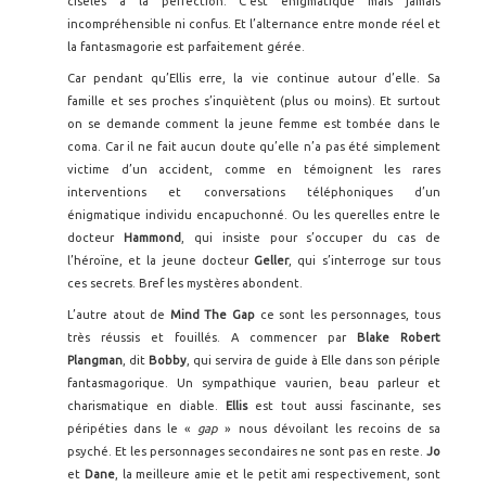
ciselés à la perfection. C’est énigmatique mais jamais
incompréhensible ni confus. Et l’alternance entre monde réel et
la fantasmagorie est parfaitement gérée.
Car pendant qu’Ellis erre, la vie continue autour d’elle. Sa
famille et ses proches s’inquiètent (plus ou moins). Et surtout
on se demande comment la jeune femme est tombée dans le
coma. Car il ne fait aucun doute qu’elle n’a pas été simplement
victime d’un accident, comme en témoignent les rares
interventions et conversations téléphoniques d’un
énigmatique individu encapuchonné. Ou les querelles entre le
docteur
Hammond
, qui insiste pour s’occuper du cas de
l’héroïne, et la jeune docteur
Geller
, qui s’interroge sur tous
ces secrets. Bref les mystères abondent.
L’autre atout de
Mind The Gap
ce sont les personnages, tous
très réussis et fouillés. A commencer par
Blake Robert
Plangman
, dit
Bobby
, qui servira de guide à Elle dans son périple
fantasmagorique. Un sympathique vaurien, beau parleur et
charismatique en diable.
Ellis
est tout aussi fascinante, ses
péripéties dans le «
gap
» nous dévoilant les recoins de sa
psyché. Et les personnages secondaires ne sont pas en reste.
Jo
et
Dane
, la meilleure amie et le petit ami respectivement, sont