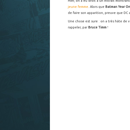
Hier, on a eu droit à un extrait montra
jeune femme
. Alors que
Batman Year O
de faire son apparition, preuve que DC 
Une chose est sure : on a très hâte de vo
rappeler, par
Bruce Timm
!