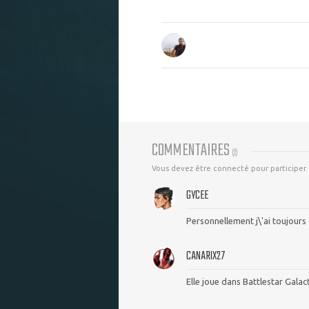
COMMENTAIRES
(
2
)
Vous devez être connecté pour participer
GYCEE
Personnellement j\'ai toujours 
CANARIX27
Elle joue dans Battlestar Galac