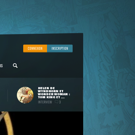
CONNEXION
INSCRIPTION
US
HELEN DE
WYNDHORN ET
WONDER WOMAN :
TOM KING ET ...
INTERVIEW
3