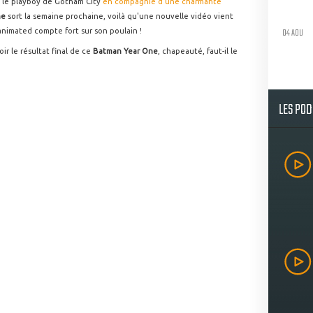
nt le playboy de Gotham City
en compagnie d'une charmante
ne
sort la semaine prochaine, voilà qu'une nouvelle vidéo vient
04 AOU
animated compte fort sur son poulain !
ir le résultat final de ce
Batman Year One
, chapeauté, faut-il le
LES PO