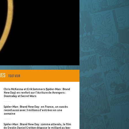
ÈVES
TOUT VOIR
Chris McKenna et Erik Sommers (Spider-Man : Brand
New Day) en renfort sur l'écriture de Avengers :
Doomsday et Secret Wars
Spider-Man : Brand New Day : en France, un succès
record aussi avec 3 millions d'entrées en une
semaine
Spider-Man : Brand New Day : comme attendu, le film
de Destin Daniel Cretton dépasse le milliard au box-