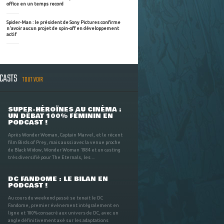
office en un temps record
Spider-Man : le président de Sony Pictures confirme
n'avoir aucun projet de spin-off en développement
actif
DCASTS
TOUT VOIR
SUPER-HÉROÏNES AU CINÉMA :
UN DÉBAT 100% FÉMININ EN
PODCAST !
Après Wonder Woman, Captain Marvel, et le récent
film Birds of Prey, mais aussi avec la venue proche
de Black Widow, Wonder Woman 1984 et un casting
très diversifié pour The Eternals, les ...
DC FANDOME : LE BILAN EN
PODCAST !
Au cours du weekend passé se tenait le DC
Fandome, premier évènement intégralement en
ligne et 100% consacré aux univers de DC, avec un
angle définitivement axé sur les adaptations