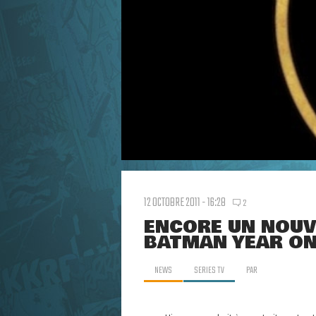
12 OCTOBRE 2011 - 16:28
2
ENCORE UN NOUV
BATMAN YEAR O
NEWS
SERIES TV
PAR