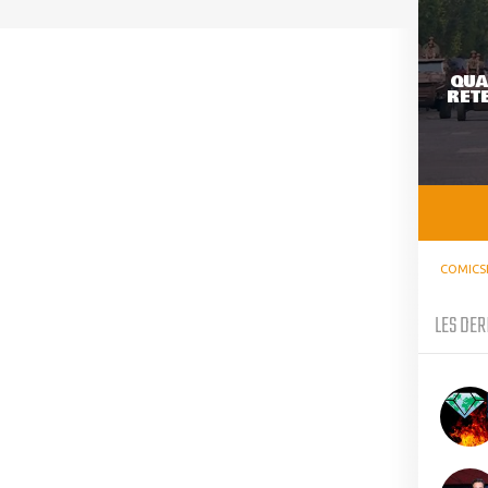
QUA
RETE
COMICS
LES DER