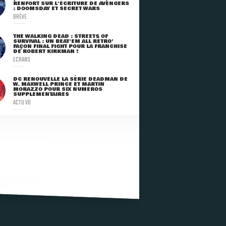
RENFORT SUR L'ÉCRITURE DE AVENGERS
: DOOMSDAY ET SECRET WARS
BRÈVE
THE WALKING DEAD : STREETS OF
SURVIVAL : UN BEAT'EM ALL RÉTRO'
FAÇON FINAL FIGHT POUR LA FRANCHISE
DE ROBERT KIRKMAN !
ECRANS
DC RENOUVELLE LA SÉRIE DEADMAN DE
W. MAXWELL PRINCE ET MARTIN
MORAZZO POUR SIX NUMÉROS
SUPPLÉMENTAIRES
ACTU VO