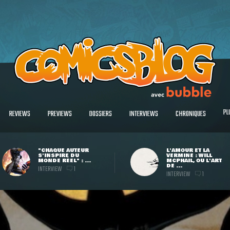
PL
REVIEWS
PREVIEWS
DOSSIERS
INTERVIEWS
CHRONIQUES
"CHAQUE AUTEUR
L'AMOUR ET LA
S'INSPIRE DU
VERMINE : WILL
MONDE RÉEL" : ...
MCPHAIL, OU L'ART
DE ...
INTERVIEW
1
INTERVIEW
1