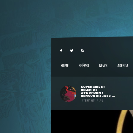
HOME
BRÈVES
NEWS
AGENDA
SUPERGIRL ET
HELEN DE
WYNDHORN :
RENCONTRE AVEC ...
INTERVIEW
4