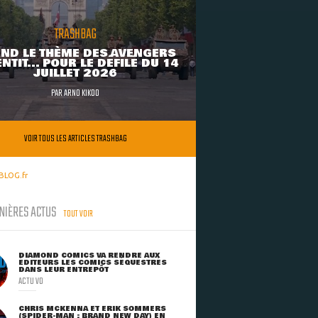
TRASHBAG
ND LE THÈME DES AVENGERS
NTIT... POUR LE DÉFILÉ DU 14
JUILLET 2026
PAR
ARNO KIKOO
VOIR TOUS LES ARTICLES TRASHBAG
BLOG.fr
NIÈRES ACTUS
TOUT VOIR
DIAMOND COMICS VA RENDRE AUX
ÉDITEURS LES COMICS SÉQUESTRÉS
DANS LEUR ENTREPÔT
ACTU VO
CHRIS MCKENNA ET ERIK SOMMERS
(SPIDER-MAN : BRAND NEW DAY) EN