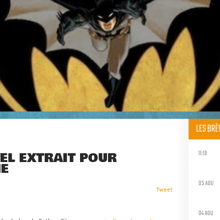
LES BR
11:19
EL EXTRAIT POUR
NE
05 AOU
Tweet
04 AOU