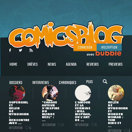
CONNEXION
INSCRIPTION
HOME
BRÈVES
NEWS
AGENDA
REVIEWS
PREVIEWS
PLUS
DOSSIERS
INTERVIEWS
CHRONIQUES
SUPERGIRL
"CHAQUE
L'AMOUR
HELEN
ET
AUTEUR
ET LA
DE
HELEN
S'INSPIRE
VERMINE
WYNDHORN
DE
DU
: WILL
ET
WYNDHORN
MONDE
MCPHAIL,
WONDER
:
RÉEL" :
OU L'ART
WOMAN :
RENCONTRE
...
DE ...
TOM
AVEC ...
KING ET
INTERVIEW
INTERVIEW
1
1
...
INTERVIEW
4
INTERVIEW
3