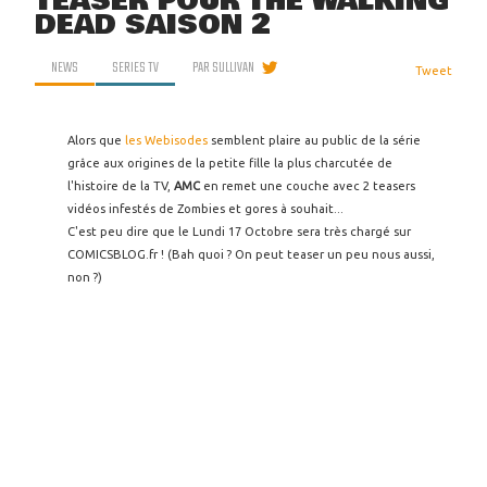
TEASER POUR THE WALKING
DEAD SAISON 2
NEWS
SERIES TV
PAR
SULLIVAN
Tweet
Alors que
les Webisodes
semblent plaire au public de la série
grâce aux origines de la petite fille la plus charcutée de
l'histoire de la TV,
AMC
en remet une couche avec 2 teasers
vidéos infestés de Zombies et gores à souhait...
C'est peu dire que le Lundi 17 Octobre sera très chargé sur
COMICSBLOG.fr ! (Bah quoi ? On peut teaser un peu nous aussi,
non ?)