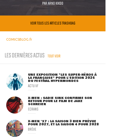
PAR
ARNO KIKOO
VOIR TOUS LES ARTICLES TRASHBAG
COMICSBLOG.fr
LES DERNIÈRES ACTUS
TOUT VOIR
UNE EXPOSITION "LES SUPER-HÉROS À
LA FRANÇAISE" POUR L'ÉDITION 2026
DU FESTIVAL HYPERMONDES
ACTU VF
X-MEN : SADIE SINK CONFIRME SON
RETOUR POUR LE FILM DE JAKE
SCHREIER
ECRANS
X-MEN '97 : LA SAISON 3 BIEN PRÉVUE
POUR 2027, ET LA SAISON 4 POUR 2028
BRÈVE