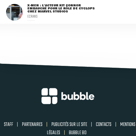
X-MEN : L'ACTEUR KIT CONNOR
EMBAUCHÉ POUR LE RÔLE DE CYCLOPS
CHEZ MARVEL STUDIOS
ECRANS
STAFF
|
PARTENAIRES
|
PUBLICITÉS SUR LE SITE
|
CONTACTS
|
MENTIONS
LÉGALES
|
BUBBLE BD