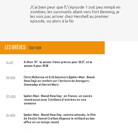
J\'ai bien peur que l\'\'épisode 1 soit peu rempli en
zombies, les survivants allant vers fort Benning, je
les vois pas arriver chez Hershell au premier
episode, ou alors à la fin
LES BRÈVES
TOUT VOIR
14:40
X-Men '97 : la saison 3 bien prévue pour 2027, et la
saison 4 pour 2028
06 AOU
Chris McKenna et Erik Sommers (Spider-Man : Brand
New Day) en renfort sur l'écriture de Avengers :
Doomsday et Secret Wars
05 AOU
Spider-Man : Brand New Day : en France, un succès
record aussi avec 3 millions d'entrées en une
semaine
04 AOU
Spider-Man : Brand New Day : comme attendu, le film
de Destin Daniel Cretton dépasse le milliard au box-
office en un temps record