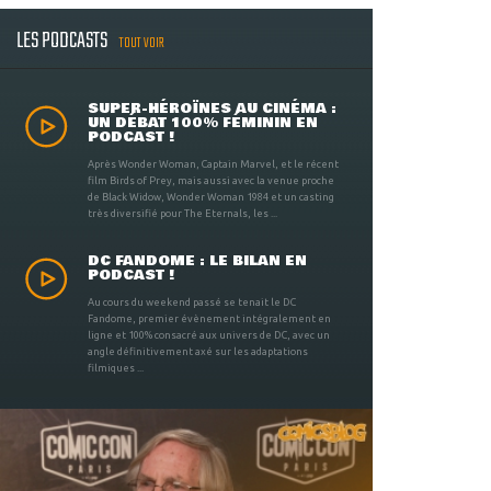
LES PODCASTS
TOUT VOIR
SUPER-HÉROÏNES AU CINÉMA :
UN DÉBAT 100% FÉMININ EN
PODCAST !
Après Wonder Woman, Captain Marvel, et le récent
film Birds of Prey, mais aussi avec la venue proche
de Black Widow, Wonder Woman 1984 et un casting
très diversifié pour The Eternals, les ...
DC FANDOME : LE BILAN EN
PODCAST !
Au cours du weekend passé se tenait le DC
Fandome, premier évènement intégralement en
ligne et 100% consacré aux univers de DC, avec un
angle définitivement axé sur les adaptations
filmiques ...