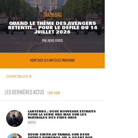
TRASHBAG
QUAND LE THÈME DES AVENGERS
RETENTIT... POUR LE DÉFILÉ DU 14
JUILLET 2026
PAR
ARNO KIKOO
VOIR TOUS LES ARTICLES TRASHBAG
COMICSBLOG.fr
LES DERNIÈRES ACTUS
TOUT VOIR
LANTERNS : DEUX NOUVEAUX EXTRAITS
POUR LA SÉRIE HBO MAX SUR LES
MATINALES DES ETATS-UNIS
BRÈVE
KEVIN SMITH AU TRAVAIL SUR DEUX
AUTRES NUMÉROS JAY & SILENT BOB