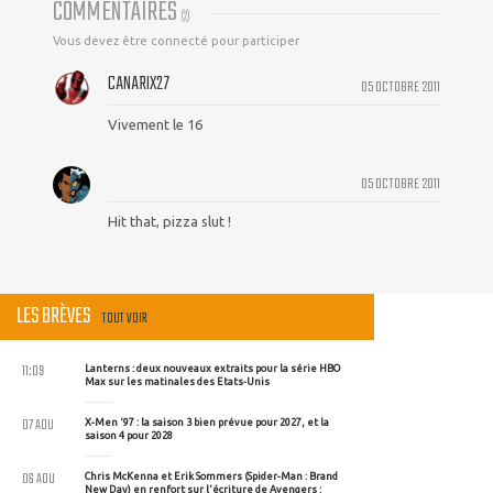
COMMENTAIRES
(
2
)
Vous devez être connecté pour participer
CANARIX27
05 OCTOBRE 2011
Vivement le 16
05 OCTOBRE 2011
Hit that, pizza slut !
LES BRÈVES
TOUT VOIR
11:09
Lanterns : deux nouveaux extraits pour la série HBO
Max sur les matinales des Etats-Unis
07 AOU
X-Men '97 : la saison 3 bien prévue pour 2027, et la
saison 4 pour 2028
06 AOU
Chris McKenna et Erik Sommers (Spider-Man : Brand
New Day) en renfort sur l'écriture de Avengers :