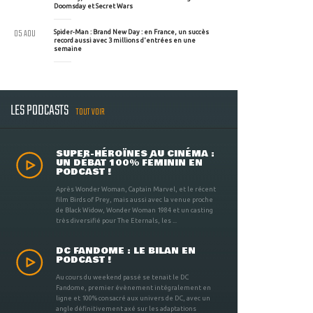
Doomsday et Secret Wars
05 AOU
Spider-Man : Brand New Day : en France, un succès
record aussi avec 3 millions d'entrées en une
semaine
LES PODCASTS
TOUT VOIR
SUPER-HÉROÏNES AU CINÉMA :
UN DÉBAT 100% FÉMININ EN
PODCAST !
Après Wonder Woman, Captain Marvel, et le récent
film Birds of Prey, mais aussi avec la venue proche
de Black Widow, Wonder Woman 1984 et un casting
très diversifié pour The Eternals, les ...
DC FANDOME : LE BILAN EN
PODCAST !
Au cours du weekend passé se tenait le DC
Fandome, premier évènement intégralement en
ligne et 100% consacré aux univers de DC, avec un
angle définitivement axé sur les adaptations