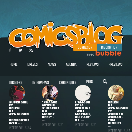
CONNEXION
INSCRIPTION
HOME
BRÈVES
NEWS
AGENDA
REVIEWS
PREVIEWS
PLUS
DOSSIERS
INTERVIEWS
CHRONIQUES
SUPERGIRL
"CHAQUE
L'AMOUR
HELEN
ET
AUTEUR
ET LA
DE
HELEN
S'INSPIRE
VERMINE
WYNDHORN
DE
DU
: WILL
ET
WYNDHORN
MONDE
MCPHAIL,
WONDER
:
RÉEL" :
OU L'ART
WOMAN :
RENCONTRE
...
DE ...
TOM
AVEC ...
KING ET
INTERVIEW
INTERVIEW
1
1
...
INTERVIEW
4
INTERVIEW
3