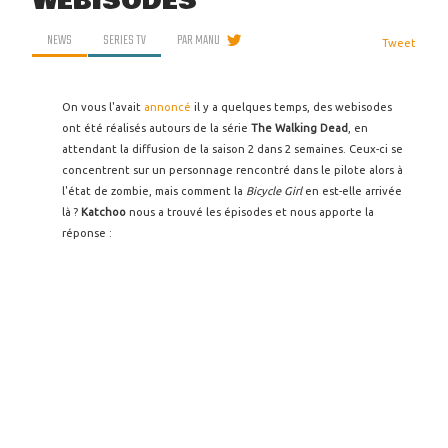
WEBISODES
NEWS
SERIES TV
PAR
MANU
Tweet
On vous l'avait
annoncé
il y a quelques temps, des webisodes
ont été réalisés autours de la série
The Walking Dead
, en
attendant la diffusion de la saison 2 dans 2 semaines. Ceux-ci se
concentrent sur un personnage rencontré dans le pilote alors à
l'état de zombie, mais comment la
Bicycle Girl
en est-elle arrivée
là ?
Katchoo
nous a trouvé les épisodes et nous apporte la
réponse :