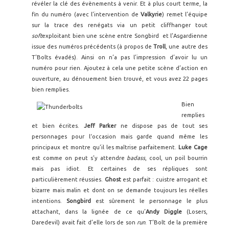
révéler la clé des évènements à venir. Et à plus court terme, la
fin du numéro (avec l’intervention de
Valkyrie
) remet l’équipe
sur la trace des renégats via un petit cliffhanger tout
soft
exploitant bien une scène entre Songbird et l’Asgardienne
issue des numéros précédents (à propos de
Troll
, une autre des
T’Bolts évadés). Ainsi on n’a pas l’impression d’avoir lu un
numéro pour rien. Ajoutez à cela une petite scène d’action en
ouverture, au dénouement bien trouvé, et vous avez 22 pages
bien remplies.
Bien
remplies
et bien écrites.
Jeff Parker
ne dispose pas de tout ses
personnages pour l‘occasion mais garde quand même les
principaux et montre qu’il les maîtrise parfaitement.
Luke Cage
est comme on peut s’y attendre
badass
, cool, un poil bourrin
mais pas idiot. Et certaines de ses répliques sont
particulièrement réussies.
Ghost
est parfait : cuistre arrogant et
bizarre mais malin et dont on se demande toujours les réelles
intentions.
Songbird
est sûrement le personnage le plus
attachant, dans la lignée de ce qu’
Andy Diggle
(Losers,
Daredevil) avait fait d’elle lors de son
run
. T’Bolt de la première