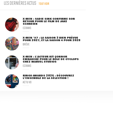
LES DERNIÈRES ACTUS
TOUT VOIR
X-MEN : SADIE SINK CONFIRME SON
RETOUR POUR LE FILM DE JAKE
SCHREIER
ECRANS
X-MEN '97 : LA SAISON 3 BIEN PRÉVUE
POUR 2027, ET LA SAISON 4 POUR 2028
BRÈVE
X-MEN : L'ACTEUR KIT CONNOR
EMBAUCHÉ POUR LE RÔLE DE CYCLOPS
CHEZ MARVEL STUDIOS
ECRANS
RINGO AWARDS 2026 : DÉCOUVREZ
L'ENSEMBLE DE LA SÉLECTION !
ACTU VO