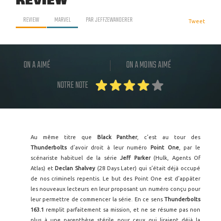
REVIEW
REVIEW
MARVEL
PAR
JEFFZEWANDERER
Tweet
ON A AIMÉ
ON A MOINS AIMÉ
NOTRE NOTE
Au même titre que
Black Panther
, c’est au tour des
Thunderbolts
d’avoir droit à leur numéro
Point One
, par le
scénariste habituel de la série
Jeff Parker
(Hulk, Agents Of
Atlas) et
Declan Shalvey
(28 Days Later) qui s’était déjà occupé
de nos criminels repentis. Le but des Point One est d’appâter
les nouveaux lecteurs en leur proposant un numéro conçu pour
leur permettre de commencer la série. En ce sens
Thunderbolts
163.1
remplit parfaitement sa mission, et ne se résume pas non
plus à une parenthèse stérile pour ceux qui liraient déjà la