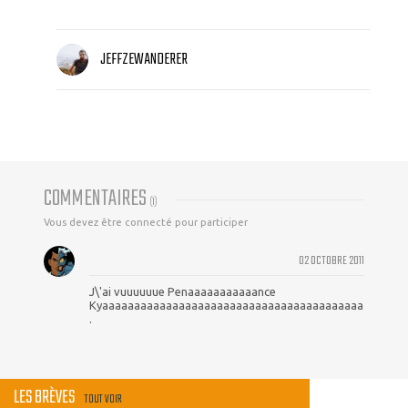
JEFFZEWANDERER
COMMENTAIRES
(
1
)
Vous devez être connecté pour participer
02 OCTOBRE 2011
J\'ai vuuuuuue Penaaaaaaaaaaance
Kyaaaaaaaaaaaaaaaaaaaaaaaaaaaaaaaaaaaaaaaaa
.
LES BRÈVES
TOUT VOIR