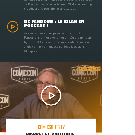
de Black Widow, Wonder Woman 1984 et un casting
très diversifié pour The Eternals, les ...
DC FANDOME : LE BILAN EN
PODCAST !
Au cours du weekend passé se tenait le DC
Fandome, premier évènement intégralement en
ligne et 100% consacré aux univers de DC, avec un
angle définitivement axé sur les adaptations
filmiques ...
COMICSBLOG TV
MARVEL ET POLITIQUE :