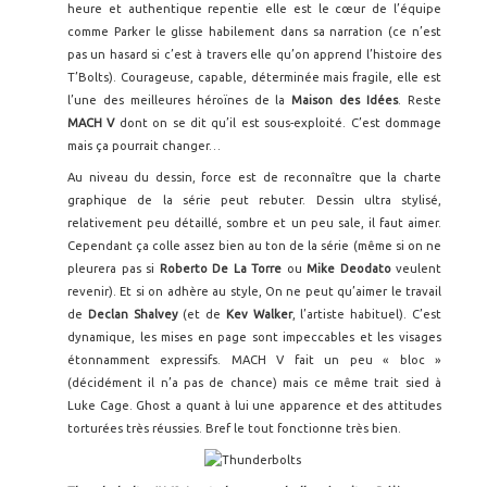
heure et authentique repentie elle est le cœur de l’équipe
comme Parker le glisse habilement dans sa narration (ce n’est
pas un hasard si c’est à travers elle qu’on apprend l’histoire des
T’Bolts). Courageuse, capable, déterminée mais fragile, elle est
l’une des meilleures héroïnes de la
Maison
des Idées
. Reste
MACH V
dont on se dit qu’il est sous-exploité. C’est dommage
mais ça pourrait changer…
Au niveau du dessin, force est de reconnaître que la charte
graphique de la série peut rebuter. Dessin ultra stylisé,
relativement peu détaillé, sombre et un peu sale, il faut aimer.
Cependant ça colle assez bien au ton de la série (même si on ne
pleurera pas si
Roberto De La Torre
ou
Mike Deodato
veulent
revenir). Et si on adhère au style, On ne peut qu’aimer le travail
de
Declan Shalvey
(et de
Kev Walker
, l’artiste habituel). C’est
dynamique, les mises en page sont impeccables et les visages
étonnamment expressifs. MACH V fait un peu « bloc »
(décidément il n’a pas de chance) mais ce même trait sied à
Luke Cage. Ghost a quant à lui une apparence et des attitudes
torturées très réussies. Bref le tout fonctionne très bien.