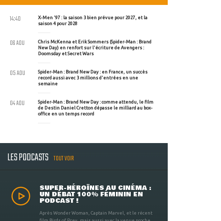
14:40
X-Men '97 : la saison 3 bien prévue pour 2027, et la
saison 4 pour 2028
06 AOU
Chris McKenna et Erik Sommers (Spider-Man : Brand
New Day) en renfort sur l'écriture de Avengers :
Doomsday et Secret Wars
05 AOU
Spider-Man : Brand New Day : en France, un succès
record aussi avec 3 millions d'entrées en une
semaine
04 AOU
Spider-Man : Brand New Day : comme attendu, le film
de Destin Daniel Cretton dépasse le milliard au box-
office en un temps record
LES PODCASTS
TOUT VOIR
SUPER-HÉROÏNES AU CINÉMA :
UN DÉBAT 100% FÉMININ EN
PODCAST !
Après Wonder Woman, Captain Marvel, et le récent
film Birds of Prey, mais aussi avec la venue proche