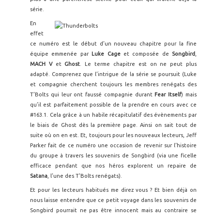
série.
En
effet
ce numéro est le début d’un nouveau chapitre pour la fine
équipe emmenée par
Luke Cage
et composée de
Songbird
,
MACH V
et
Ghost
. Le terme chapitre est on ne peut plus
adapté. Comprenez que l’intrigue de la série se poursuit (Luke
et compagnie cherchent toujours les membres renégats des
T’Bolts qui leur ont faussé compagnie durant
Fear Itself
) mais
qu’il est parfaitement possible de la prendre en cours avec ce
#163.1. Cela grâce à un habile récapitulatif des évènements par
le biais de Ghost dès la première page. Ainsi on sait tout de
suite où on en est. Et, toujours pour les nouveaux lecteurs, Jeff
Parker fait de ce numéro une occasion de revenir sur l’histoire
du groupe à travers les souvenirs de Songbird (via une ficelle
efficace pendant que nos héros explorent un repaire de
Satana
, l’une des T’Bolts renégats).
Et pour les lecteurs habitués me direz vous ? Et bien déjà on
nous laisse entendre que ce petit voyage dans les souvenirs de
Songbird pourrait ne pas être innocent mais au contraire se