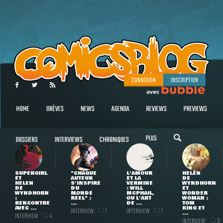
CONNEXION
INSCRIPTION
HOME
BRÈVES
NEWS
AGENDA
REVIEWS
PREVIEWS
PLUS
DOSSIERS
INTERVIEWS
CHRONIQUES
SUPERGIRL
"CHAQUE
L'AMOUR
HELEN
ET
AUTEUR
ET LA
DE
HELEN
S'INSPIRE
VERMINE
WYNDHORN
DE
DU
: WILL
ET
WYNDHORN
MONDE
MCPHAIL,
WONDER
:
RÉEL" :
OU L'ART
WOMAN :
RENCONTRE
...
DE ...
TOM
AVEC ...
KING ET
INTERVIEW
INTERVIEW
1
1
...
INTERVIEW
4
INTERVIEW
3