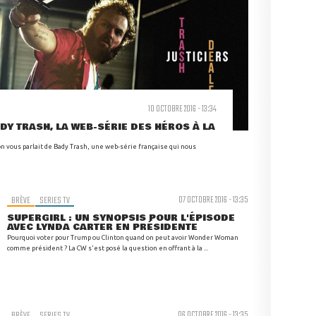
10 OCTOBRE 2016 - 13:34
DY TRASH, LA WEB-SÉRIE DES HÉROS À LA
on vous parlait de Bady Trash, une web-série française qui nous
BRÈVE
SERIES TV
07 OCTOBRE 2016 - 13:35
SUPERGIRL : UN SYNOPSIS POUR L'ÉPISODE
AVEC LYNDA CARTER EN PRÉSIDENTE
Pourquoi voter pour Trump ou Clinton quand on peut avoir Wonder Woman
comme président ? La CW s'est posé la question en offrant à la ...
BRÈVE
SERIES TV
06 OCTOBRE 2016 - 13:35