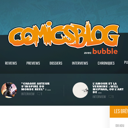
PL
REVIEWS
PREVIEWS
DOSSIERS
INTERVIEWS
CHRONIQUES
"CHAQUE AUTEUR
L'AMOUR ET LA
S'INSPIRE DU
VERMINE : WILL
MONDE RÉEL" : ...
MCPHAIL, OU L'ART
DE ...
INTERVIEW
1
INTERVIEW
1
LES BR
08 AOU