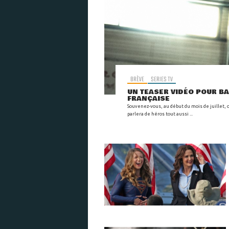
BRÈVE
SERIES TV
UN TEASER VIDÉO POUR BA
FRANÇAISE
Souvenez-vous, au début du mois de juillet, 
parlera de héros tout aussi ...