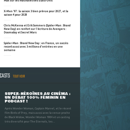
Max sur les matinales des Etats-Unis
X-Men '97 : la saison 3 bien prévue pour 2027, et la
saison 4 pour 2028
Chris McKenna et Erik Sommers (Spider-Man : Brand
New Day) en renfort sur l'écriture de Avengers :
Doomsday et Secret Wars
Spider-Man : Brand New Day : en France, un succès
record aussi avec 3 millions d'entrées en une
semaine
DCASTS
TOUT VOIR
SUPER-HÉROÏNES AU CINÉMA :
UN DÉBAT 100% FÉMININ EN
PODCAST !
Après Wonder Woman, Captain Marvel, et le récent
film Birds of Prey, mais aussi avec la venue proche
de Black Widow, Wonder Woman 1984 et un casting
très diversifié pour The Eternals, les ...