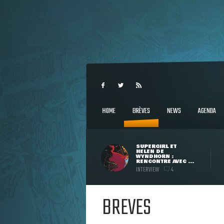
HOME
BRÈVES
NEWS
AGENDA
SUPERGIRL ET
HELEN DE
WYNDHORN :
RENCONTRE AVEC ...
INTERVIEW
4
BREVES