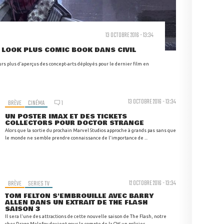
13 OCTOBRE 2016 - 13:34
 LOOK PLUS COMIC BOOK DANS CIVIL
s plus d'aperçus des concept-arts déployés pour le dernier film en
13 OCTOBRE 2016 - 13:34
BRÈVE
CINÉMA
1
UN POSTER IMAX ET DES TICKETS
COLLECTORS POUR DOCTOR STRANGE
Alors que la sortie du prochain Marvel Studios approche à grands pas sans que
le monde ne semble prendre connaissance de l'importance de ...
BRÈVE
SERIES TV
12 OCTOBRE 2016 - 13:34
TOM FELTON S'EMBROUILLE AVEC BARRY
ALLEN DANS UN EXTRAIT DE THE FLASH
SAISON 3
Il sera l'une des attractions de cette nouvelle saison de The Flash, notre
cher Drago Malefoy devient pour le compte de la CW un policier ...