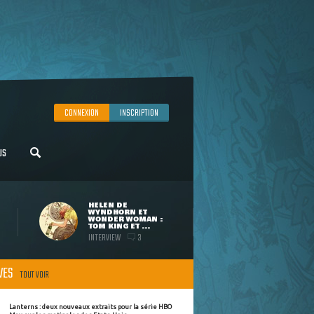
CONNEXION
INSCRIPTION
US
HELEN DE
WYNDHORN ET
WONDER WOMAN :
TOM KING ET ...
INTERVIEW
3
ÈVES
TOUT VOIR
Lanterns : deux nouveaux extraits pour la série HBO