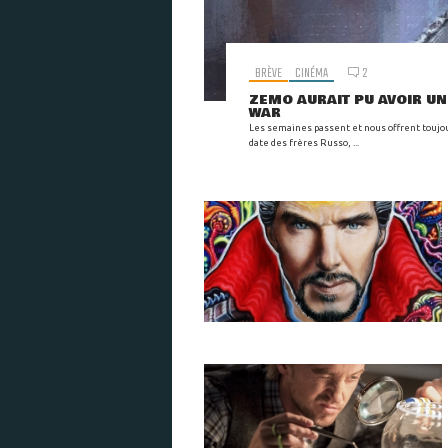
BRÈVE
CINÉMA
2
ZEMO AURAIT PU AVOIR UN
WAR
Les semaines passent et nous offrent toujour
date des frères Russo, ...