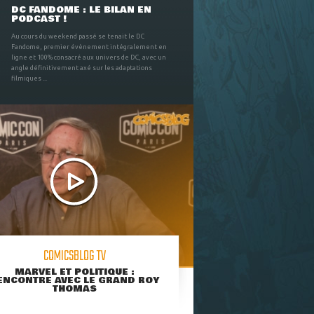
DC FANDOME : LE BILAN EN
PODCAST !
Au cours du weekend passé se tenait le DC
Fandome, premier évènement intégralement en
ligne et 100% consacré aux univers de DC, avec un
angle définitivement axé sur les adaptations
filmiques ...
COMICSBLOG TV
MARVEL ET POLITIQUE :
ENCONTRE AVEC LE GRAND ROY
THOMAS