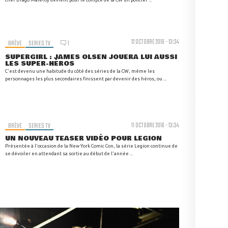
12 OCTOBRE 2016 - 13:34
BRÈVE
SERIES TV
1
SUPERGIRL : JAMES OLSEN JOUERA LUI AUSSI
LES SUPER-HÉROS
C'est devenu une habitude du côté des séries de la CW, même les
personnages les plus secondaires finissent par devenir des héros, ou ...
BRÈVE
SERIES TV
11 OCTOBRE 2016 - 13:34
UN NOUVEAU TEASER VIDÉO POUR LEGION
Présentée à l'occasion de la New York Comic Con, la série Legion continue de
se dévoiler en attendant sa sortie au début de l'année ...