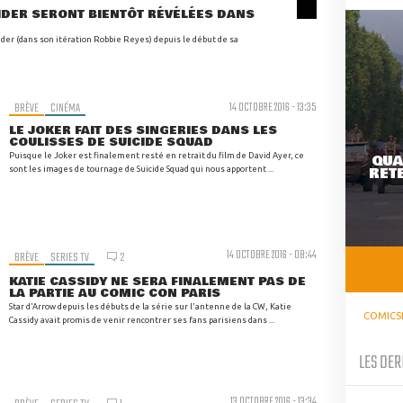
IDER SERONT BIENTÔT RÉVÉLÉES DANS
ider (dans son itération Robbie Reyes) depuis le début de sa
BRÈVE
CINÉMA
14 OCTOBRE 2016 - 13:35
LE JOKER FAIT DES SINGERIES DANS LES
COULISSES DE SUICIDE SQUAD
Puisque le Joker est finalement resté en retrait du film de David Ayer, ce
QUA
RETE
sont les images de tournage de Suicide Squad qui nous apportent ...
14 OCTOBRE 2016 - 08:44
BRÈVE
SERIES TV
2
KATIE CASSIDY NE SERA FINALEMENT PAS DE
LA PARTIE AU COMIC CON PARIS
Star d'Arrow depuis les débuts de la série sur l'antenne de la CW, Katie
COMICS
Cassidy avait promis de venir rencontrer ses fans parisiens dans ...
LES DER
13 OCTOBRE 2016 - 13:34