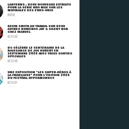
LANTERNS : DEUX NOUVEAUX EXTRAITS
POUR LA SÉRIE HBO MAX SUR LES
MATINALES DES ETATS-UNIS
BRÈVE
KEVIN SMITH AU TRAVAIL SUR DEUX
AUTRES NUMÉROS JAY & SILENT BOB
CHEZ MARVEL
ACTU VO
DC CÉLÈBRE LE CENTENAIRE DE LA
NAISSANCE DE JOE KUBERT EN
SEPTEMBRE 2026 AVEC TROIS SORTIES
SPÉCIALES
ACTU VO
UNE EXPOSITION "LES SUPER-HÉROS À
LA FRANÇAISE" POUR L'ÉDITION 2026
DU FESTIVAL HYPERMONDES
ACTU VF