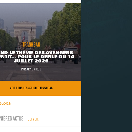
TRASHBAG
ND LE THÈME DES AVENGERS
NTIT... POUR LE DÉFILÉ DU 14
JUILLET 2026
PAR
ARNO KIKOO
VOIR TOUS LES ARTICLES TRASHBAG
BLOG.fr
NIÈRES ACTUS
TOUT VOIR