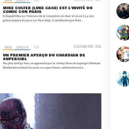
BRÈVE
SERIES TV
1
MIKE COLTER (LUKE CAGE) EST L'INVITÉ DU
COMIC CON PARIS
Si Republ33k a eu l'honneur de le rencontrer en chair et en os il y a une
grosse dizaine de jours sur Paris déjà, il semblerait que Mike ...
13 OCTOBRE 2016 - 13:34
BRÈVE
SERIES TV
1
UN PREMIER APERÇU DU GUARDIAN DE
SUPERGIRL
Pas plus tard qu'hier, on apprenait que le Jimmy Olsen de Supergirl (Mehcad
Brooks) deviendrait lui aussi un super-héros, conformément à ...