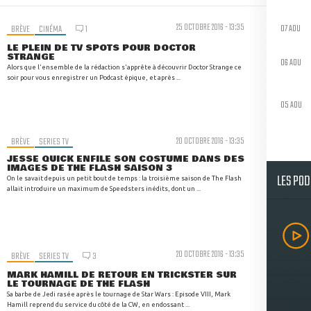
25 OCTOBRE 2016 - 13:35
07 AOU
BRÈVE
CINÉMA
1
LE PLEIN DE TV SPOTS POUR DOCTOR
STRANGE
06 AOU
Alors que l'ensemble de la rédaction s'apprête à découvrir Doctor Strange ce
soir pour vous enregistrer un Podcast épique, et après ...
05 AOU
BRÈVE
SERIES TV
20 OCTOBRE 2016 - 13:35
JESSE QUICK ENFILE SON COSTUME DANS DES
IMAGES DE THE FLASH SAISON 3
LES PO
On le savait depuis un petit bout de temps : la troisième saison de The Flash
allait introduire un maximum de Speedsters inédits, dont un ...
20 OCTOBRE 2016 - 13:35
BRÈVE
SERIES TV
3
MARK HAMILL DE RETOUR EN TRICKSTER SUR
LE TOURNAGE DE THE FLASH
Sa barbe de Jedi rasée après le tournage de Star Wars : Episode VIII, Mark
Hamill reprend du service du côté de la CW, en endossant ...