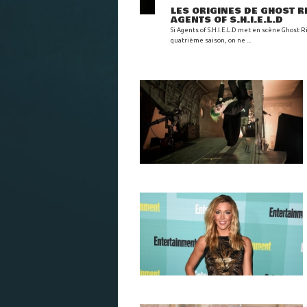
LES ORIGINES DE GHOST R
AGENTS OF S.H.I.E.L.D
Si Agents of S.H.I.E.L.D met en scène Ghost R
quatrième saison, on ne ...