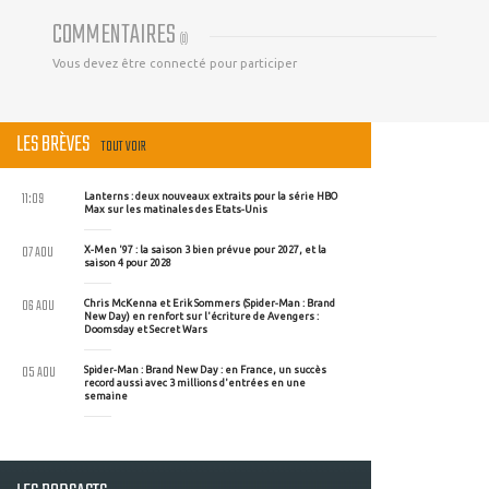
COMMENTAIRES
(
0
)
Vous devez être connecté pour participer
LES BRÈVES
TOUT VOIR
11:09
Lanterns : deux nouveaux extraits pour la série HBO
Max sur les matinales des Etats-Unis
07 AOU
X-Men '97 : la saison 3 bien prévue pour 2027, et la
saison 4 pour 2028
06 AOU
Chris McKenna et Erik Sommers (Spider-Man : Brand
New Day) en renfort sur l'écriture de Avengers :
Doomsday et Secret Wars
05 AOU
Spider-Man : Brand New Day : en France, un succès
record aussi avec 3 millions d'entrées en une
semaine