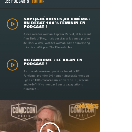
LES PODCASTS
TOUT VOIR
SUPER-HÉROÏNES AU CINÉMA :
UN DÉBAT 100% FÉMININ EN
PODCAST !
Après Wonder Woman, Captain Marvel, et le récent
film Birds of Prey, mais aussi avec la venue proche
de Black Widow, Wonder Woman 1984 et un casting
très diversifié pour The Eternals, les ...
DC FANDOME : LE BILAN EN
PODCAST !
Au cours du weekend passé se tenait le DC
Fandome, premier évènement intégralement en
ligne et 100% consacré aux univers de DC, avec un
angle définitivement axé sur les adaptations
filmiques ...