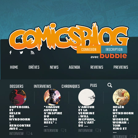
CONNEXION
INSCRIPTION
HOME
BRÈVES
NEWS
AGENDA
REVIEWS
PREVIEWS
PLUS
DOSSIERS
INTERVIEWS
CHRONIQUES
SUPERGIRL
"CHAQUE
L'AMOUR
HELEN
ET
AUTEUR
ET LA
DE
HELEN
S'INSPIRE
VERMINE
WYNDHORN
DE
DU
: WILL
ET
WYNDHORN
MONDE
MCPHAIL,
WONDER
:
RÉEL" :
OU L'ART
WOMAN :
RENCONTRE
...
DE ...
TOM
AVEC ...
KING ET
INTERVIEW
INTERVIEW
1
1
...
INTERVIEW
4
INTERVIEW
3