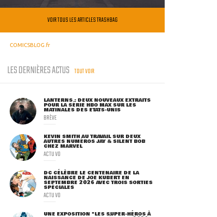
VOIR TOUS LES ARTICLES TRASHBAG
COMICSBLOG.fr
LES DERNIÈRES ACTUS
TOUT VOIR
LANTERNS : DEUX NOUVEAUX EXTRAITS
POUR LA SÉRIE HBO MAX SUR LES
MATINALES DES ETATS-UNIS
BRÈVE
KEVIN SMITH AU TRAVAIL SUR DEUX
AUTRES NUMÉROS JAY & SILENT BOB
CHEZ MARVEL
ACTU VO
DC CÉLÈBRE LE CENTENAIRE DE LA
NAISSANCE DE JOE KUBERT EN
SEPTEMBRE 2026 AVEC TROIS SORTIES
SPÉCIALES
ACTU VO
UNE EXPOSITION "LES SUPER-HÉROS À