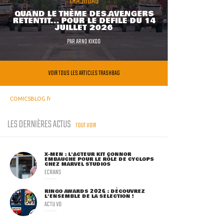
TRASHBAG
QUAND LE THÈME DES AVENGERS
RETENTIT... POUR LE DÉFILÉ DU 14
JUILLET 2026
PAR
ARNO KIKOO
VOIR TOUS LES ARTICLES TRASHBAG
COMICSBLOG.fr
LES DERNIÈRES ACTUS
TOUT VOIR
X-MEN : L'ACTEUR KIT CONNOR
EMBAUCHÉ POUR LE RÔLE DE CYCLOPS
CHEZ MARVEL STUDIOS
ECRANS
RINGO AWARDS 2026 : DÉCOUVREZ
L'ENSEMBLE DE LA SÉLECTION !
ACTU VO