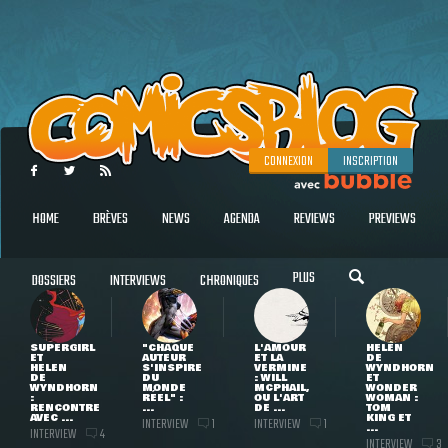
CONNEXION
INSCRIPTION
HOME
BRÈVES
NEWS
AGENDA
REVIEWS
PREVIEWS
PLUS
DOSSIERS
INTERVIEWS
CHRONIQUES
SUPERGIRL
"CHAQUE
L'AMOUR
HELEN
ET
AUTEUR
ET LA
DE
HELEN
S'INSPIRE
VERMINE
WYNDHORN
DE
DU
: WILL
ET
WYNDHORN
MONDE
MCPHAIL,
WONDER
:
RÉEL" :
OU L'ART
WOMAN :
RENCONTRE
...
DE ...
TOM
AVEC ...
KING ET
INTERVIEW
INTERVIEW
1
1
...
INTERVIEW
4
INTERVIEW
3