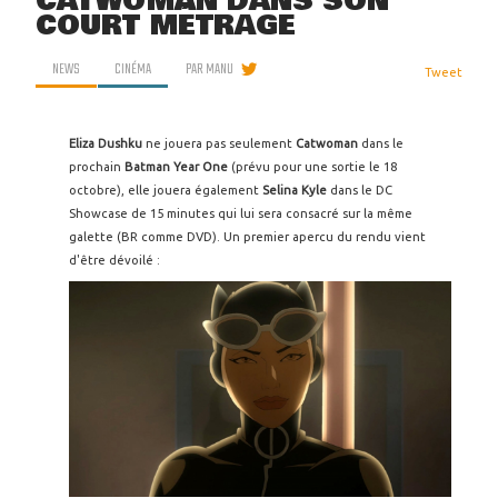
CATWOMAN DANS SON
COURT MÉTRAGE
NEWS
CINÉMA
PAR
MANU
Tweet
Eliza Dushku
ne jouera pas seulement
Catwoman
dans le
prochain
Batman Year One
(prévu pour une sortie le 18
octobre), elle jouera également
Selina Kyle
dans le DC
Showcase de 15 minutes qui lui sera consacré sur la même
galette (BR comme DVD). Un premier apercu du rendu vient
d'être dévoilé :