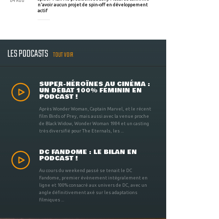
04 AOU
n'avoir aucun projet de spin-off en développement
actif
LES PODCASTS
TOUT VOIR
SUPER-HÉROÏNES AU CINÉMA :
UN DÉBAT 100% FÉMININ EN
PODCAST !
Après Wonder Woman, Captain Marvel, et le récent
film Birds of Prey, mais aussi avec la venue proche
de Black Widow, Wonder Woman 1984 et un casting
très diversifié pour The Eternals, les ...
DC FANDOME : LE BILAN EN
PODCAST !
Au cours du weekend passé se tenait le DC
Fandome, premier évènement intégralement en
ligne et 100% consacré aux univers de DC, avec un
angle définitivement axé sur les adaptations
filmiques ...