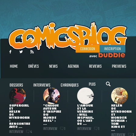
CONNEXION
INSCRIPTION
HOME
BRÈVES
NEWS
AGENDA
REVIEWS
PREVIEWS
PLUS
DOSSIERS
INTERVIEWS
CHRONIQUES
SUPERGIRL
"CHAQUE
L'AMOUR
HELEN
ET
AUTEUR
ET LA
DE
HELEN
S'INSPIRE
VERMINE
WYNDHORN
DE
DU
: WILL
ET
WYNDHORN
MONDE
MCPHAIL,
WONDER
:
RÉEL" :
OU L'ART
WOMAN :
RENCONTRE
...
DE ...
TOM
AVEC ...
KING ET
INTERVIEW
INTERVIEW
1
1
...
INTERVIEW
4
INTERVIEW
3