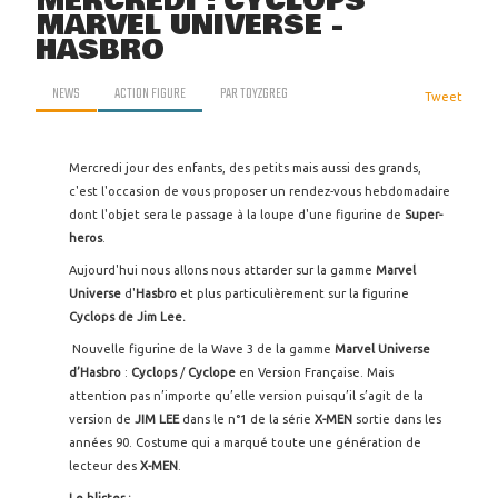
MERCREDI : CYCLOPS
MARVEL UNIVERSE -
HASBRO
NEWS
ACTION FIGURE
PAR
TOYZGREG
Tweet
Mercredi jour des enfants, des petits mais aussi des grands,
c'est l'occasion de vous proposer un rendez-vous hebdomadaire
dont l'objet sera le passage à la loupe d'une figurine de
Super-
heros
.
Aujourd'hui nous allons nous attarder sur la gamme
Marvel
Universe
d'
Hasbro
et plus particulièrement sur la figurine
Cyclops de Jim Lee.
Nouvelle figurine de la Wave 3 de la gamme
Marvel Universe
d’Hasbro
:
Cyclops
/
Cyclope
en Version Française. Mais
attention pas n’importe qu’elle version puisqu’il s’agit de la
version de
JIM LEE
dans le n°1 de la série
X-MEN
sortie dans les
années 90. Costume qui a marqué toute une génération de
lecteur des
X-MEN
.