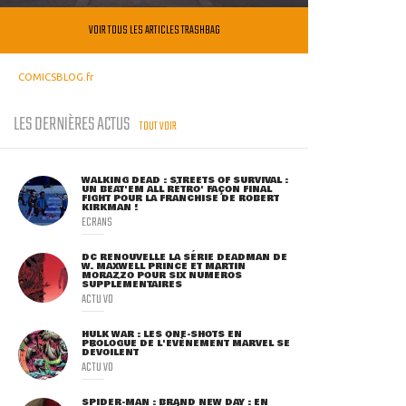
VOIR TOUS LES ARTICLES TRASHBAG
COMICSBLOG.fr
LES DERNIÈRES ACTUS
TOUT VOIR
WALKING DEAD : STREETS OF SURVIVAL :
UN BEAT'EM ALL RÉTRO' FAÇON FINAL
FIGHT POUR LA FRANCHISE DE ROBERT
KIRKMAN !
ECRANS
DC RENOUVELLE LA SÉRIE DEADMAN DE
W. MAXWELL PRINCE ET MARTIN
MORAZZO POUR SIX NUMÉROS
SUPPLÉMENTAIRES
ACTU VO
HULK WAR : LES ONE-SHOTS EN
PROLOGUE DE L'ÉVÈNEMENT MARVEL SE
DÉVOILENT
ACTU VO
SPIDER-MAN : BRAND NEW DAY : EN