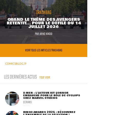
TRASHBAG
QUAND LE THÈME DES AVENGERS
RETENTIT... POUR LE DÉFILÉ DU 14
JUILLET 2026
PAR
ARNO KIKOO
VOIR TOUS LES ARTICLES TRASHBAG
COMICSBLOG.fr
LES DERNIÈRES ACTUS
TOUT VOIR
X-MEN : L'ACTEUR KIT CONNOR
EMBAUCHÉ POUR LE RÔLE DE CYCLOPS
CHEZ MARVEL STUDIOS
ECRANS
RINGO AWARDS 2026 : DÉCOUVREZ
L'ENSEMBLE DE LA SÉLECTION !