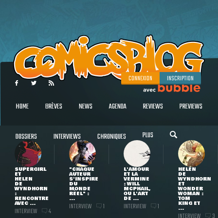
CONNEXION
INSCRIPTION
HOME
BRÈVES
NEWS
AGENDA
REVIEWS
PREVIEWS
PLUS
DOSSIERS
INTERVIEWS
CHRONIQUES
SUPERGIRL
"CHAQUE
L'AMOUR
HELEN
ET
AUTEUR
ET LA
DE
HELEN
S'INSPIRE
VERMINE
WYNDHORN
DE
DU
: WILL
ET
WYNDHORN
MONDE
MCPHAIL,
WONDER
:
RÉEL" :
OU L'ART
WOMAN :
RENCONTRE
...
DE ...
TOM
AVEC ...
KING ET
INTERVIEW
INTERVIEW
1
1
...
INTERVIEW
4
INTERVIEW
3