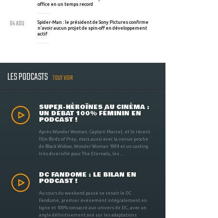
office en un temps record
04 AOU
Spider-Man : le président de Sony Pictures confirme
n'avoir aucun projet de spin-off en développement
actif
LES PODCASTS
TOUT VOIR
SUPER-HÉROÏNES AU CINÉMA :
UN DÉBAT 100% FÉMININ EN
PODCAST !
Après Wonder Woman, Captain Marvel, et le récent
film Birds of Prey, mais aussi avec la venue proche
de Black Widow, Wonder Woman 1984 et un casting
très diversifié pour The Eternals, les ...
DC FANDOME : LE BILAN EN
PODCAST !
Au cours du weekend passé se tenait le DC
Fandome, premier évènement intégralement en
ligne et 100% consacré aux univers de DC, avec un
angle définitivement axé sur les adaptations