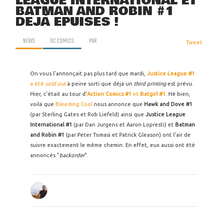
LEAGUE INTERNATIONAL ET
BATMAN AND ROBIN #1
DÉJÀ ÉPUISÉS !
NEWS
DC COMICS
PAR
Tweet
On vous l'annonçait pas plus tard que mardi,
Justice League #1
a été
sold out
à peine sorti que déjà un
third printing
est prévu.
Hier, c'était au tour d'
Action Comics #1
et
Batgirl #1
. Hé bien,
voilà que
Bleeding Cool
nous annonce que
Hawk and Dove #1
(par Sterling Gates et Rob Liefeld) ainsi que
Justice League
International #1
(par Dan Jurgens et Aaron Lopresti) et
Batman
and Robin #1
(par Peter Tomasi et Patrick Gleason) ont l'air de
suivre exactement le même chemin. En effet, eux aussi ont été
annoncés "
backorder
".