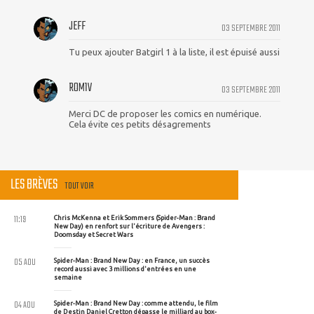
JEFF
03 SEPTEMBRE 2011
Tu peux ajouter Batgirl 1 à la liste, il est épuisé aussi
ROM1V
03 SEPTEMBRE 2011
Merci DC de proposer les comics en numérique.
Cela évite ces petits désagrements
LES BRÈVES
TOUT VOIR
11:19
Chris McKenna et Erik Sommers (Spider-Man : Brand
New Day) en renfort sur l'écriture de Avengers :
Doomsday et Secret Wars
05 AOU
Spider-Man : Brand New Day : en France, un succès
record aussi avec 3 millions d'entrées en une
semaine
04 AOU
Spider-Man : Brand New Day : comme attendu, le film
de Destin Daniel Cretton dépasse le milliard au box-