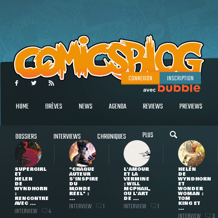
CONNEXION
INSCRIPTION
HOME
BRÈVES
NEWS
AGENDA
REVIEWS
PREVIEWS
PLUS
DOSSIERS
INTERVIEWS
CHRONIQUES
SUPERGIRL
"CHAQUE
L'AMOUR
HELEN
ET
AUTEUR
ET LA
DE
HELEN
S'INSPIRE
VERMINE
WYNDHORN
DE
DU
: WILL
ET
WYNDHORN
MONDE
MCPHAIL,
WONDER
:
RÉEL" :
OU L'ART
WOMAN :
RENCONTRE
...
DE ...
TOM
AVEC ...
KING ET
INTERVIEW
INTERVIEW
1
1
...
INTERVIEW
4
INTERVIEW
3