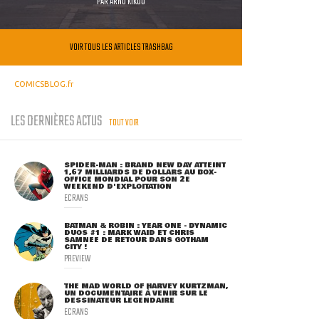
PAR
ARNO KIKOO
VOIR TOUS LES ARTICLES TRASHBAG
COMICSBLOG.fr
LES DERNIÈRES ACTUS
TOUT VOIR
SPIDER-MAN : BRAND NEW DAY ATTEINT
1,67 MILLIARDS DE DOLLARS AU BOX-
OFFICE MONDIAL POUR SON 2E
WEEKEND D'EXPLOITATION
ECRANS
BATMAN & ROBIN : YEAR ONE - DYNAMIC
DUOS #1 : MARK WAID ET CHRIS
SAMNEE DE RETOUR DANS GOTHAM
CITY !
PREVIEW
THE MAD WORLD OF HARVEY KURTZMAN,
UN DOCUMENTAIRE À VENIR SUR LE
DESSINATEUR LÉGENDAIRE
ECRANS