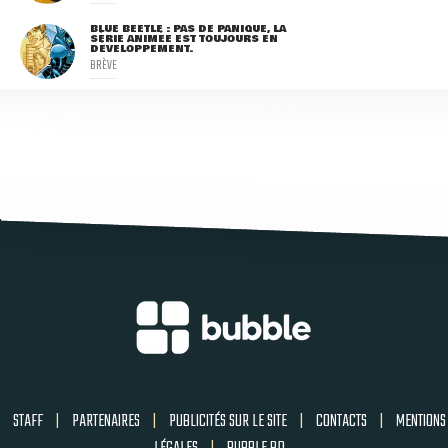
BLUE BEETLE : PAS DE PANIQUE, LA
SÉRIE ANIMÉE EST TOUJOURS EN
DÉVELOPPEMENT.
BRÈVE
STAFF
|
PARTENAIRES
|
PUBLICITÉS SUR LE SITE
|
CONTACTS
|
MENTIONS