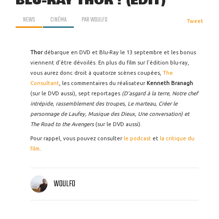
BLU-RAY THOR ! (EDIT)
NEWS
CINÉMA
PAR
WOULFO
Tweet
Thor
débarque en DVD et Blu-Ray le 13 septembre et les bonus
viennent d'être dévoilés. En plus du film sur l'édition blu-ray,
vous aurez donc droit à quatorze scènes coupées,
The
Consultant
, les commentaires du réalisateur
Kenneth Branagh
(sur le DVD aussi), sept reportages
(D’asgard à la terre, Notre chef
intrépide, rassemblement des troupes, Le marteau, Créer le
personnage de Laufey, Musique des Dieux, Une conversation) et
The Road to the Avengers
(sur le DVD aussi).
Pour rappel, vous pouvez consulter
le podcast
et
la critique du
film
.
WOULFO