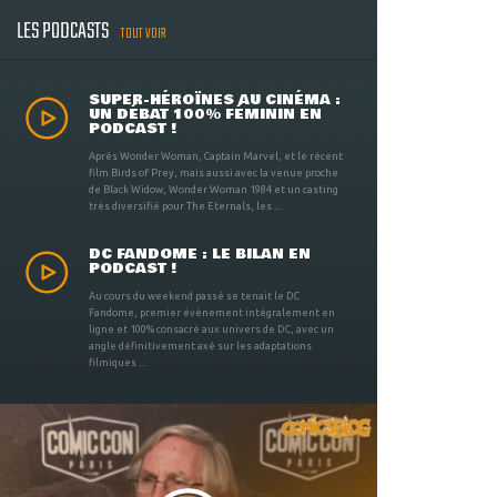
LES PODCASTS
TOUT VOIR
SUPER-HÉROÏNES AU CINÉMA :
UN DÉBAT 100% FÉMININ EN
PODCAST !
Après Wonder Woman, Captain Marvel, et le récent
film Birds of Prey, mais aussi avec la venue proche
de Black Widow, Wonder Woman 1984 et un casting
très diversifié pour The Eternals, les ...
DC FANDOME : LE BILAN EN
PODCAST !
Au cours du weekend passé se tenait le DC
Fandome, premier évènement intégralement en
ligne et 100% consacré aux univers de DC, avec un
angle définitivement axé sur les adaptations
filmiques ...