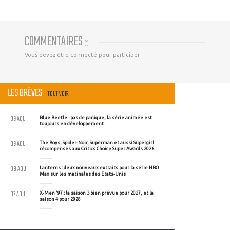
COMMENTAIRES
(
0
)
Vous devez être connecté pour participer
LES BRÈVES
TOUT VOIR
09 AOU
Blue Beetle : pas de panique, la série animée est
toujours en développement.
09 AOU
The Boys, Spider-Noir, Superman et aussi Supergirl
récompensés aux Critics Choice Super Awards 2026
08 AOU
Lanterns : deux nouveaux extraits pour la série HBO
Max sur les matinales des Etats-Unis
07 AOU
X-Men '97 : la saison 3 bien prévue pour 2027, et la
saison 4 pour 2028