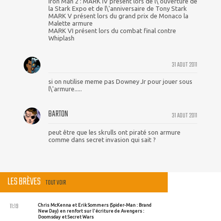
Iron Man 2 : MARK IV présent lors de l\'ouverture de
la Stark Expo et de l\'anniversaire de Tony Stark
MARK V présent lors du grand prix de Monaco la
Malette armure
MARK VI présent lors du combat final contre
Whiplash
31 AOUT 2011
si on nutilise meme pas Downey Jr pour jouer sous
l\'armure.....
BARTON
31 AOUT 2011
peut être que les skrulls ont piraté son armure
comme dans secret invasion qui sait ?
LES BRÈVES
TOUT VOIR
11:19
Chris McKenna et Erik Sommers (Spider-Man : Brand
New Day) en renfort sur l'écriture de Avengers :
Doomsday et Secret Wars