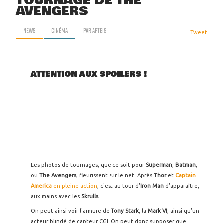
TOURNAGE DE THE
AVENGERS
NEWS
CINÉMA
PAR
APTEIS
Tweet
ATTENTION AUX SPOILERS !
Les photos de tournages, que ce soit pour
Superman
,
Batman
,
ou
The Avengers
, fleurissent sur le net. Après
Thor
et
Captain
America
en pleine action
, c'est au tour d'
Iron Man
d'apparaître,
aux mains avec les
Skrulls
.
On peut ainsi voir l'armure de
Tony Stark
, la
Mark VI
, ainsi qu'un
acteur blindé de capteur CGI. On peut donc supposer que