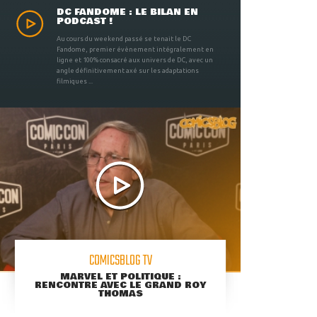
DC FANDOME : LE BILAN EN
PODCAST !
Au cours du weekend passé se tenait le DC
Fandome, premier évènement intégralement en
ligne et 100% consacré aux univers de DC, avec un
angle définitivement axé sur les adaptations
filmiques ...
COMICSBLOG TV
MARVEL ET POLITIQUE :
RENCONTRE AVEC LE GRAND ROY
THOMAS