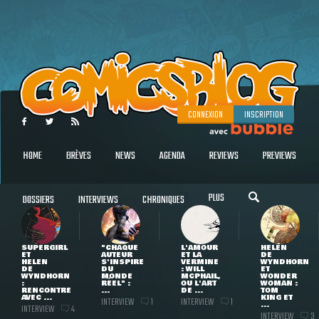
CONNEXION
INSCRIPTION
HOME
BRÈVES
NEWS
AGENDA
REVIEWS
PREVIEWS
PLUS
DOSSIERS
INTERVIEWS
CHRONIQUES
SUPERGIRL
"CHAQUE
L'AMOUR
HELEN
ET
AUTEUR
ET LA
DE
HELEN
S'INSPIRE
VERMINE
WYNDHORN
DE
DU
: WILL
ET
WYNDHORN
MONDE
MCPHAIL,
WONDER
:
RÉEL" :
OU L'ART
WOMAN :
RENCONTRE
...
DE ...
TOM
AVEC ...
KING ET
INTERVIEW
INTERVIEW
1
1
...
INTERVIEW
4
INTERVIEW
3