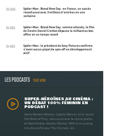
05 AOU
Spider-Man : Brand New Day : en France, un succès
record aussi avec 3 millions d'entrées en une
semaine
04 AOU
Spider-Man : Brand New Day : comme attendu, le film
de Destin Daniel Cretton dépasse le milliard au box-
office en un temps record
04 AOU
Spider-Man : le président de Sony Pictures confirme
n'avoir aucun projet de spin-off en développement
actif
LES PODCASTS
TOUT VOIR
SUPER-HÉROÏNES AU CINÉMA :
UN DÉBAT 100% FÉMININ EN
PODCAST !
Après Wonder Woman, Captain Marvel, et le récent
film Birds of Prey, mais aussi avec la venue proche
de Black Widow, Wonder Woman 1984 et un casting
très diversifié pour The Eternals, les ...