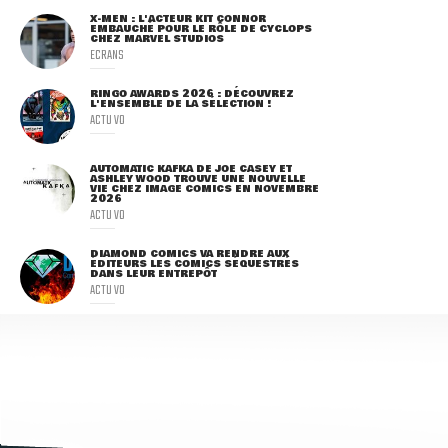
X-MEN : L'ACTEUR KIT CONNOR
EMBAUCHÉ POUR LE RÔLE DE CYCLOPS
CHEZ MARVEL STUDIOS
ECRANS
RINGO AWARDS 2026 : DÉCOUVREZ
L'ENSEMBLE DE LA SÉLECTION !
ACTU VO
AUTOMATIC KAFKA DE JOE CASEY ET
ASHLEY WOOD TROUVE UNE NOUVELLE
VIE CHEZ IMAGE COMICS EN NOVEMBRE
2026
ACTU VO
DIAMOND COMICS VA RENDRE AUX
ÉDITEURS LES COMICS SÉQUESTRÉS
DANS LEUR ENTREPÔT
ACTU VO