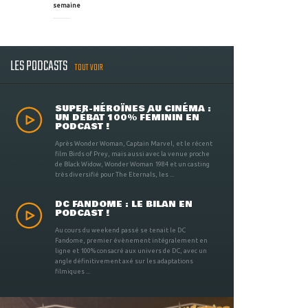
semaine
LES PODCASTS
TOUT VOIR
SUPER-HÉROÏNES AU CINÉMA :
UN DÉBAT 100% FÉMININ EN
PODCAST !
Après Wonder Woman, Captain Marvel, et le récent
film Birds of Prey, mais aussi avec la venue proche
de Black Widow, Wonder Woman 1984 et un casting
très diversifié pour The Eternals, les ...
DC FANDOME : LE BILAN EN
PODCAST !
Au cours du weekend passé se tenait le DC
Fandome, premier évènement intégralement en
ligne et 100% consacré aux univers de DC, avec un
angle définitivement axé sur les adaptations
filmiques ...