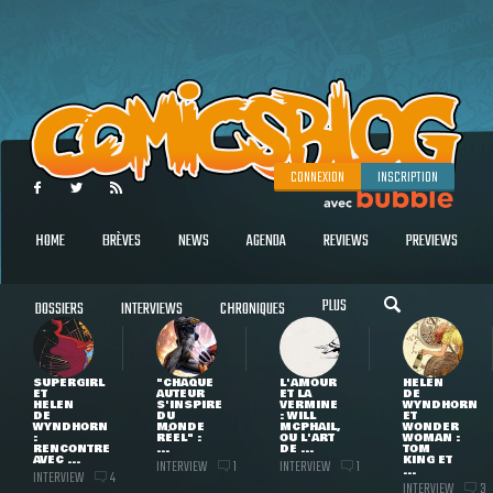
CONNEXION
INSCRIPTION
HOME
BRÈVES
NEWS
AGENDA
REVIEWS
PREVIEWS
PLUS
DOSSIERS
INTERVIEWS
CHRONIQUES
SUPERGIRL
"CHAQUE
L'AMOUR
HELEN
ET
AUTEUR
ET LA
DE
HELEN
S'INSPIRE
VERMINE
WYNDHORN
DE
DU
: WILL
ET
WYNDHORN
MONDE
MCPHAIL,
WONDER
:
RÉEL" :
OU L'ART
WOMAN :
RENCONTRE
...
DE ...
TOM
AVEC ...
KING ET
INTERVIEW
INTERVIEW
1
1
...
INTERVIEW
4
INTERVIEW
3