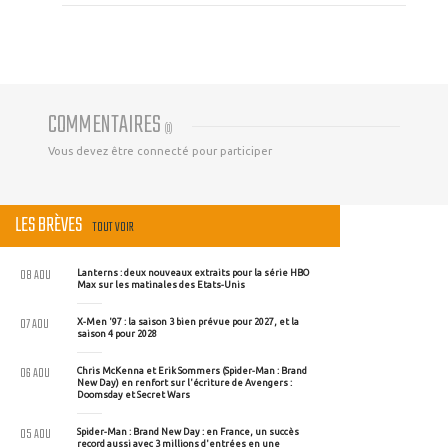
COMMENTAIRES
(
0
)
Vous devez être connecté pour participer
LES BRÈVES
TOUT VOIR
08 AOU
Lanterns : deux nouveaux extraits pour la série HBO
Max sur les matinales des Etats-Unis
07 AOU
X-Men '97 : la saison 3 bien prévue pour 2027, et la
saison 4 pour 2028
06 AOU
Chris McKenna et Erik Sommers (Spider-Man : Brand
New Day) en renfort sur l'écriture de Avengers :
Doomsday et Secret Wars
05 AOU
Spider-Man : Brand New Day : en France, un succès
record aussi avec 3 millions d'entrées en une