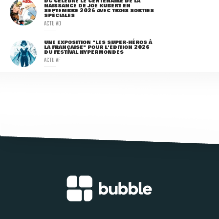
DC CÉLÈBRE LE CENTENAIRE DE LA
NAISSANCE DE JOE KUBERT EN
SEPTEMBRE 2026 AVEC TROIS SORTIES
SPÉCIALES
ACTU VO
UNE EXPOSITION "LES SUPER-HÉROS À
LA FRANÇAISE" POUR L'ÉDITION 2026
DU FESTIVAL HYPERMONDES
ACTU VF