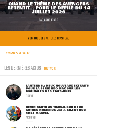
QUAND LE THÈME DES AVENGERS
RETENTIT... POUR LE DÉFILÉ DU 14
JUILLET 2026
PAR
ARNO KIKOO
VOIR TOUS LES ARTICLES TRASHBAG
COMICSBLOG.fr
LES DERNIÈRES ACTUS
TOUT VOIR
LANTERNS : DEUX NOUVEAUX EXTRAITS
POUR LA SÉRIE HBO MAX SUR LES
MATINALES DES ETATS-UNIS
BRÈVE
KEVIN SMITH AU TRAVAIL SUR DEUX
AUTRES NUMÉROS JAY & SILENT BOB
CHEZ MARVEL
ACTU VO