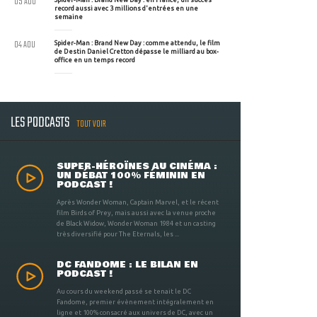
05 AOU
record aussi avec 3 millions d'entrées en une
semaine
04 AOU
Spider-Man : Brand New Day : comme attendu, le film
de Destin Daniel Cretton dépasse le milliard au box-
office en un temps record
LES PODCASTS
TOUT VOIR
SUPER-HÉROÏNES AU CINÉMA :
UN DÉBAT 100% FÉMININ EN
PODCAST !
Après Wonder Woman, Captain Marvel, et le récent
film Birds of Prey, mais aussi avec la venue proche
de Black Widow, Wonder Woman 1984 et un casting
très diversifié pour The Eternals, les ...
DC FANDOME : LE BILAN EN
PODCAST !
Au cours du weekend passé se tenait le DC
Fandome, premier évènement intégralement en
ligne et 100% consacré aux univers de DC, avec un