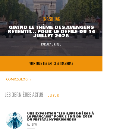
TRASHBAG
QUAND LE THÈME DES AVENGERS
RETENTIT... POUR LE DÉFILÉ DU 14
JUILLET 2026
PAR
ARNO KIKOO
VOIR TOUS LES ARTICLES TRASHBAG
COMICSBLOG.fr
LES DERNIÈRES ACTUS
TOUT VOIR
UNE EXPOSITION "LES SUPER-HÉROS À
LA FRANÇAISE" POUR L'ÉDITION 2026
DU FESTIVAL HYPERMONDES
ACTU VF