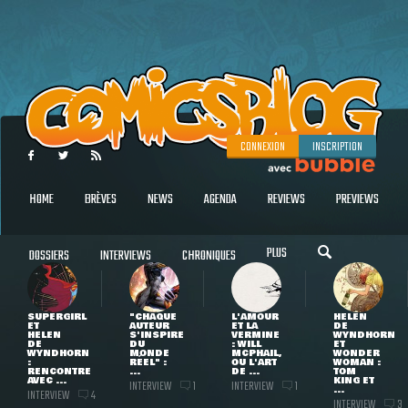
CONNEXION
INSCRIPTION
HOME
BRÈVES
NEWS
AGENDA
REVIEWS
PREVIEWS
PLUS
DOSSIERS
INTERVIEWS
CHRONIQUES
SUPERGIRL
"CHAQUE
L'AMOUR
HELEN
ET
AUTEUR
ET LA
DE
HELEN
S'INSPIRE
VERMINE
WYNDHORN
DE
DU
: WILL
ET
WYNDHORN
MONDE
MCPHAIL,
WONDER
:
RÉEL" :
OU L'ART
WOMAN :
RENCONTRE
...
DE ...
TOM
AVEC ...
KING ET
INTERVIEW
INTERVIEW
1
1
...
INTERVIEW
4
INTERVIEW
3