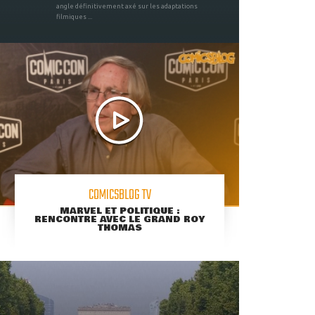
angle définitivement axé sur les adaptations
filmiques ...
COMICSBLOG TV
MARVEL ET POLITIQUE :
RENCONTRE AVEC LE GRAND ROY
THOMAS