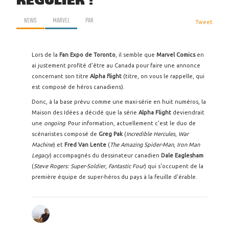
RÉGULIER !
NEWS
MARVEL
PAR
Tweet
Lors de la
Fan Expo de Toronto
, il semble que
Marvel Comics
en
ai justement profité d'être au Canada pour faire une annonce
concernant son titre
Alpha flight
(titre, on vous le rappelle, qui
est composé de héros canadiens).
Donc, à la base prévu comme une maxi-série en huit numéros, la
Maison des Idées a décidé que la série
Alpha Flight
deviendrait
une
ongoing
. Pour information, actuellement c'est le duo de
scénaristes composé de
Greg Pak
(
Incredible Hercules
,
War
Machine
) et
Fred Van Lente
(
The Amazing Spider-Man
,
Iron Man
Legacy
) accompagnés du dessinateur canadien
Dale Eaglesham
(
Steve Rogers: Super-Soldier
,
Fantastic Four
) qui s'occupent de la
première équipe de super-héros du pays à la feuille d'érable.