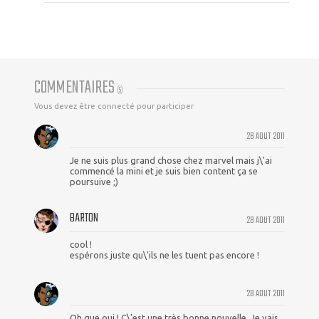
COMMENTAIRES
(
5
)
Vous devez être connecté pour participer
28 AOUT 2011
Je ne suis plus grand chose chez marvel mais j\'ai
commencé la mini et je suis bien content ça se
poursuive ;)
BARTON
28 AOUT 2011
cool !
espérons juste qu\'ils ne les tuent pas encore !
28 AOUT 2011
Oh que oui ! C\'est une très bonne nouvelle. Je vais