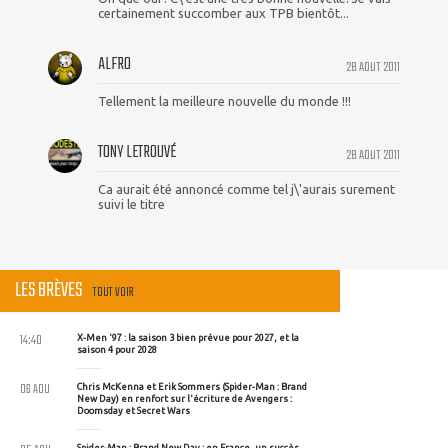
certainement succomber aux TPB bientôt...
ALFRO
28 AOUT 2011
Tellement la meilleure nouvelle du monde !!!
TONY LETROUVÉ
28 AOUT 2011
Ca aurait été annoncé comme tel j\'aurais surement
suivi le titre
LES BRÈVES
TOUT VOIR
14:40
X-Men '97 : la saison 3 bien prévue pour 2027, et la
saison 4 pour 2028
06 AOU
Chris McKenna et Erik Sommers (Spider-Man : Brand
New Day) en renfort sur l'écriture de Avengers :
Doomsday et Secret Wars
Spider-Man : Brand New Day : en France, un succès